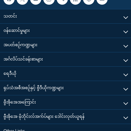
သတင်း
၀န်ဆောင်မှုများ
အပတ်စဉ်ကဏ္ဍများ
အင်္ဂလိပ်သင်ခန်းစာများ
ရေဒီယို
ရုပ်သံအစီအစဉ်နှင့် ဗွီဒီယိုကဏ္ဍများ
ဗွီအိုအေအကြောင်း
ဗွီအိုအေ မိုဘိုင်းလ်အက်ပ်များ ဒေါင်းလုတ်ယူရန်
Other Links