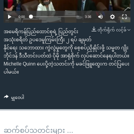
အ
သုတပဒေသာ အင်္ဂလိပ်စာ
ညွန်း
Learning English
0:00
3:36
စာမျက်နှာ
သို့
ဗွီအိုအေ လူမှုကွန်ယက်များ
တိုက်ရိုက် လင့်ခ်
အမေရိကန်ပြည်ထောင်စုရဲ့ ပြည်တွင်း
ကျော်
အသုံးစရိတ် ဥပဒေမူကြမ်းကြီး ၂ ရပ် ချမှတ်
ကြည့်
နိုင်ရေး သဘောထား ကွဲလွဲမှုတွေကို စေ့စပ်ညှိနှိုင်းဖို့ သမ္မတ ဂျိုး
ရန်
ဘာသာစကားများ
ဘိုင်ဒန် ဒီသီတင်းပတ်ထဲ ပိုမို အာရုံစိုက် လုပ်ဆောင်နေရပါတယ်။
ရှာဖွေ
Michelle Quinn ပေးပို့တဲ့သတင်းကို မခင်ဖြူထွေးက တင်ပြပေး
ရန်
ပါမယ်။
နေရာ
သို့
ကျော်
မျှဝေပါ
ရန်
ဆက်စပ်သတင်းများ ...