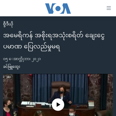
သုံး
ရ
လွယ်ကူ
ဗွီဒီယို
မူလစာမျက်နှာ
စေ
အမေရိကန် အစိုးရအသုံးစရိတ် ချေးငွေ
မြန်မာ
သည့်
ပမာဏ ပြေလည်မှုမရ
ကမ္ဘာ့သတင်းများ
Link
ဗွီဒီယို
နိုင်ငံတကာ
များ
၀၅ ေအာက္တိုဘာ၊ ၂၀၂၁
သတင်းလွတ်လပ်ခွင့်
အမေရိကန်
ခင်ဖြူထွေး
ပင်မ
ရပ်ဝန်းတခု လမ်းတခု အလွန်
တရုတ်
အကြောင်းအရာ
သို့
အင်္ဂလိပ်စာလေ့လာမယ်
အစ္စရေး-ပါလက်စတိုင်း
ကျော်
အပတ်စဉ်ကဏ္ဍများ
အမေရိကန်သုံးအီဒီယံ
ကြည့်
ရေဒီယိုနှင့်ရုပ်သံ အချက်အလက်များ
မကြေးမုံရဲ့ အင်္ဂလိပ်စာ
ရေဒီယို
ရန်
No media source currently available
ပင်မ
ရေဒီယို/တီဗွီအစီအစဉ်
ရုပ်ရှင်ထဲက အင်္ဂလိပ်စာ
တီဗွီ