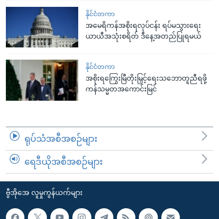
နိုင်ငံတကာ
အမေရိကန်အစိုးရလုပ်ငန်း ရပ်မသွားရေး
ယာယီအသုံးစရိတ် ဒီနေ့အတည်ပြုရမယ်
နိုင်ငံတကာ
အစိုးရကြွေးမြီတိုးမြှင့်ရေးသဘောတူညီရဖို့
ကန်သမ္မတအကောင်းမြင်
ရုပ်သံအစီအစဉ်များ
ရေဒီယိုအစီအစဉ်များ
ဗွီအိုအေ လူမှုကွန်ယက်များ