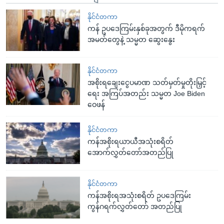
နိုင်ငံတကာ
ကန် ဥပဒေကြမ်းနှစ်ခုအတွက် ဒီမိုကရက်
အမတ်တွေနဲ့ သမ္မတ ဆွေးနွေး
နိုင်ငံတကာ
အစိုးရချေးငွေပမာဏ သတ်မှတ်မှုတိုးမြှင့်
ရေး အကြပ်အတည်း သမ္မတ Joe Biden
ဝေဖန်
နိုင်ငံတကာ
ကန်အစိုးရယာယီအသုံးစရိတ်
အောက်လွှတ်တော်အတည်ပြု
နိုင်ငံတကာ
ကန်အစိုးရအသုံးစရိတ် ဥပဒေကြမ်း
ကွန်ဂရက်လွှတ်တော် အတည်ပြု