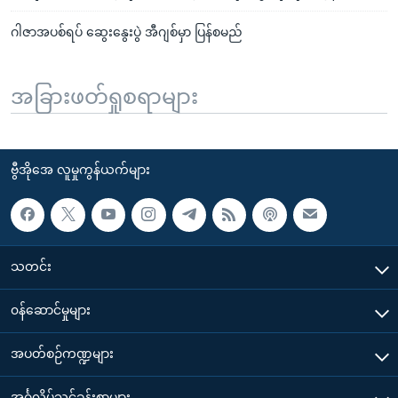
ဂါဇာအပစ်ရပ် ဆွေးနွေးပွဲ အီဂျစ်မှာ ပြန်စမည်
အခြားဖတ်ရှုစရာများ
ဗွီအိုအေ လူမှုကွန်ယက်များ
သတင်း
၀န်ဆောင်မှုများ
အပတ်စဉ်ကဏ္ဍများ
အင်္ဂလိပ်သင်ခန်းစာများ