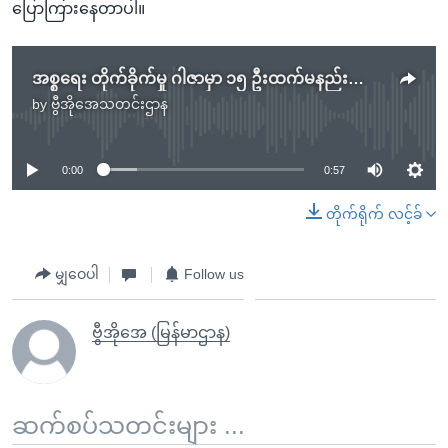
ပြောကြားနေတာပါ။
အစ္စရေး တိုက်ခိုက်မှု ဂါဇာမှာ ၁၅ ဦးထက်မနည်းသေဆုံး
by
ဗွီအိုအေသတင်းဌာန
No media source currently available
0:00
0:57
တိုက်ရိုက် လင့်ခ်
မျှဝေပါ
Follow us
ဗွီအိုအေ (မြန်မာဌာန)
ဆက်စပ်သတင်းများ ...