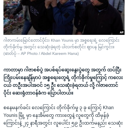
အ
သုတပဒေသာ အင်္ဂလိပ်စာ
ညွန်း
Learning English
စာမျက်နှာ
သို့
ဗွီအိုအေ လူမှုကွန်ယက်များ
ကျော်
ကြည့်
ဂါဇာကမ်းမြောင်တောင်ပိုင်း၊ Khan Younis မှာ အစ္စရေးရဲ့ လေကြောင်း
တိုက်ခိုက်မှု အတွင်း သေဆုံးခဲ့ရတဲ့ ပါလက်စတိုင်း ဈာပန မြင်ကွင်း။
ရန်
ဘာသာစကားများ
(ဓာတ်ပုံ – AP Photo / Abdel Kareem Hana)
ရှာဖွေ
ရန်
ကာတာမှာ ဂါဇာစစ်ပွဲ အပစ်ရပ်ဆွေးနွေးပွဲတွေ အတွက် ထပ်ပြီး
နေရာ
ကြိုးပမ်းနေချိန်မှာပဲ အစ္စရေးတွေရဲ့ တိုက်ခိုက်မှုကြောင့် ကလေး
သို့
ငယ် တဦးအပါအဝင် ၁၅ ဦး သေဆုံးခဲ့ရတယ် လို့ ဂါဇာတောင်
ကျော်
ပိုင်း ဆေးရုံတာဝန်ခံက ပြောပါတယ်။
ရန်
စနေမနက်ခင်း လေကြောင်း တိုက်ခိုက်မှု ၃ ခု ကြောင့် Khan
Younis မြို့ မှာ နေအိမ်တွေ ကားတွေနဲ့ လူတွေကို ထိမှန်ခဲ့
ကြောင်းနဲ့ ၂၄ နာရီအတွင်း လူပေါင်း ၅၉ ဦးထက်မနည်း သေဆုံး