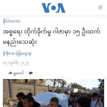
သုံး
ရ
လွယ်ကူ
နိုင်ငံတကာ
မူလစာမျက်နှာ
စေ
အစ္စရေး တိုက်ခိုက်မှု ဂါဇာမှာ ၁၅ ဦးထက်
မြန်မာ
သည့်
မနည်းသေဆုံး
ကမ္ဘာ့သတင်းများ
Link
ဗွီဒီယို
နိုင်ငံတကာ
ဗွီအိုအေ (မြန်မာဌာန)
များ
သတင်းလွတ်လပ်ခွင့်
အမေရိကန်
၀၅ ဇန္နဝါရီ၊ ၂၀၂၅
ပင်မ
ရပ်ဝန်းတခု လမ်းတခု အလွန်
တရုတ်
အကြောင်းအရာ
မျှဝေပါ
သို့
အင်္ဂလိပ်စာလေ့လာမယ်
အစ္စရေး-ပါလက်စတိုင်း
ကျော်
အပတ်စဉ်ကဏ္ဍများ
အမေရိကန်သုံးအီဒီယံ
ကြည့်
ရေဒီယိုနှင့်ရုပ်သံ အချက်အလက်များ
မကြေးမုံရဲ့ အင်္ဂလိပ်စာ
ရေဒီယို
ရန်
ပင်မ
ရေဒီယို/တီဗွီအစီအစဉ်
ရုပ်ရှင်ထဲက အင်္ဂလိပ်စာ
တီဗွီ