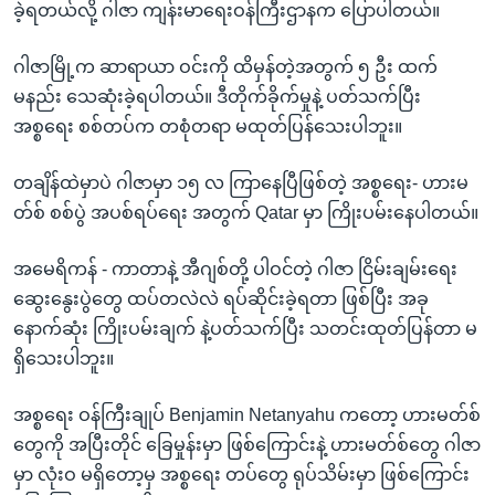
ခဲ့ရတယ်လို့ ဂါဇာ ကျန်းမာရေးဝန်ကြီးဌာနက ပြောပါတယ်။
ဂါဇာမြို့က ဆာရာယာ ဝင်းကို ထိမှန်တဲ့အတွက် ၅ ဦး ထက်
မနည်း သေဆုံးခဲ့ရပါတယ်။ ဒီတိုက်ခိုက်မှုနဲ့ ပတ်သက်ပြီး
အစ္စရေး စစ်တပ်က တစုံတရာ မထုတ်ပြန်သေးပါဘူး။
တချိန်ထဲမှာပဲ ဂါဇာမှာ ၁၅ လ ကြာနေပြီဖြစ်တဲ့ အစ္စရေး- ဟားမ
တ်စ် စစ်ပွဲ အပစ်ရပ်ရေး အတွက် Qatar မှာ ကြိုးပမ်းနေပါတယ်။
အမေရိကန် - ကာတာနဲ့ အီဂျစ်တို့ ပါဝင်တဲ့ ဂါဇာ ငြိမ်းချမ်းရေး
ဆွေးနွေးပွဲတွေ ထပ်တလဲလဲ ရပ်ဆိုင်းခဲ့ရတာ ဖြစ်ပြီး အခု
နောက်ဆုံး ကြိုးပမ်းချက် နဲ့ပတ်သက်ပြီး သတင်းထုတ်ပြန်တာ မ
ရှိသေးပါဘူး။
အစ္စရေး ဝန်ကြီးချုပ် Benjamin Netanyahu ကတော့ ဟားမတ်စ်
တွေကို အပြီးတိုင် ခြေမှုန်းမှာ ဖြစ်ကြောင်းနဲ့ ဟားမတ်စ်တွေ ဂါဇာ
မှာ လုံးဝ မရှိတော့မှ အစ္စရေး တပ်တွေ ရုပ်သိမ်းမှာ ဖြစ်ကြောင်း