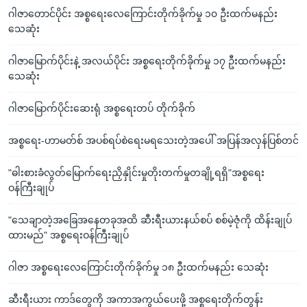
ဂါဇာတောင်ပိုင်း အစ္စရေးလေကြောင်းတိုက်ခိုက်မှု ၁၀ ဦးထက်မနည်း
သေဆုံး
ဂါဇာမြောက်ပိုင်းနဲ့ အလယ်ပိုင်း အစ္စရေးတိုက်ခိုက်မှု ၁၇ ဦးထက်မနည်း
သေဆုံး
ဂါဇာမြောက်ပိုင်းဆေးရုံ အစ္စရေးတပ် တိုက်ခိုက်
အစ္စရေး-ဟာမတ်စ် အပစ်ရပ်စဲရေးမရသေးတဲ့အပေါ် အပြန်အလှန်ပြစ်တင်
"ဓါးစားခံလွတ်မြောက်ရေးညှိနှိုင်းမှုတိုးတက်မှုတချို့ရရှိ"အစ္စရေး
ဝန်ကြီးချုပ်
"သေချာတဲ့အခြေအနေတခုအထိ ဆီးရီးယားနယ်စပ် စစ်မဲ့ဇုံကို ထိန်းချုပ်
ထားမည်" အစ္စရေးဝန်ကြီးချုပ်
ဂါဇာ အစ္စရေးလေကြောင်းတိုက်ခိုက်မှု ၁၈ ဦးထက်မနည်း သေဆုံး
ဆီးရီးယား ကာဒ်တွေကို အကာအကွယ်ပေးဖို့ အစ္စရေးတိုက်တွန်း