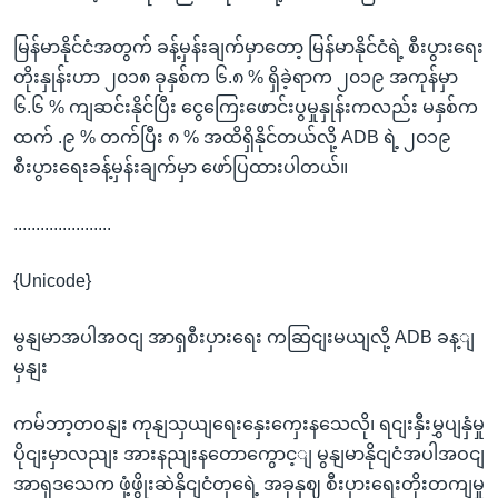
မြန်မာနိုင်ငံအတွက် ခန့်မှန်းချက်မှာတော့ မြန်မာနိုင်ငံရဲ့ စီးပွားရေး
တိုးနှုန်းဟာ ၂၀၁၈ ခုနှစ်က ၆.၈ % ရှိခဲ့ရာက ၂၀၁၉ အကုန်မှာ
၆.၆ % ကျဆင်းနိုင်ပြီး ငွေကြေးဖောင်းပွမှုနှုန်းကလည်း မနှစ်က
ထက် .၉ % တက်ပြီး ၈ % အထိရှိနိုင်တယ်လို့ ADB ရဲ့ ၂၀၁၉
စီးပွားရေးခန့်မှန်းချက်မှာ ဖော်ပြထားပါတယ်။
......................
{Unicode}
မွနျမာအပါအဝငျ အာရှစီးပှားရေး ကဆြငျးမယျလို့ ADB ခန့ျ
မှနျး
ကမ်ဘာ့တဝနျး ကုနျသှယျရေးနှေးကှေးနသေလို၊ ရငျးနှီးမွှပျနှံမှု
ပိုငျးမှာလညျး အားနညျးနတောကွောင့ျ မွနျမာနိုငျငံအပါအဝငျ
အာရှဒသေက ဖှံ့ဖွိုးဆဲနိုငျငံတှရေဲ့ အခုနှဈ စီးပှားရေးတိုးတကျမှု