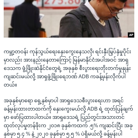
အ
သုတပဒေသာ အင်္ဂလိပ်စာ
ညွန်း
Learning English
စာမျက်နှာ
သို့
ဗွီအိုအေ လူမှုကွန်ယက်များ
ကျော်
ကြည့်
ကမ္ဘာ့တဝန်း ကုန်သွယ်ရေးနှေးကွေးနေသလို၊ ရင်းနှီးမြှပ်နှံမှုပိုင်း
ရန်
ဘာသာစကားများ
မှာလည်း အားနည်းနေတာကြောင့် မြန်မာနိုင်ငံအပါအဝင် အာရှ
ရှာဖွေ
ဒေသက ဖွံ့ဖြိုးဆဲနိုင်ငံတွေရဲ့ အခုနှစ် စီးပွားရေးတိုးတက်မှုနှုန်း
ရန်
ကျဆင်းမယ်လို့ အာရှဖွံ့ဖြိုးရေဘဏ် ADB ကခန့်မှန်းလိုက်ပါ
နေရာ
တယ်။
သို့
ကျော်
အခုနှစ်မှာရော ရှေ့နှစ်မှာပါ အာရှဒေသစီးပွားရေးဟာ အရင်
ရန်
ခန့်မှန်းထားတာထက်ကို နှေးကွေးမယ်လို့ ADB ရဲ့ ထုတ်ပြန်ချက်
မှာ ဖော်ပြထားပါတယ်။ အာရှဒေသရဲ့ ပြည်တွင်းအသားတင်
ထုတ်လုပ်မှုတန်ဖိုးက ၂၀၁၈ ခုနှစ်ကထက် .၅% ကျဆင်းပြီး အခု
နှစ်မှာ ၅.၄ % နဲ့ ၂၀၂၀ ခုနှစ်မှာ ၅.၅ % ပဲရှိမယ်လို့ ခန့်မှန်းပါ