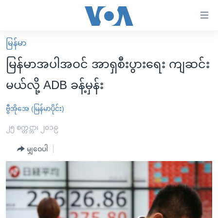
သုံး
ရ
လွယ်ကူ
မြန်မာ
မူလစာမျက်နှာ
စေ
မြန်မာအပါအဝင် အာရှစီးပွားရေး ကျဆင်း
မြန်မာ
သည့်
မယ်လို့ ADB ခန့်မှန်း
ကမ္ဘာ့သတင်းများ
Link
ဗွီဒီယို
နိုင်ငံတကာ
ဗွီအိုအေ (မြန်မာပိုင်း)
များ
သတင်းလွတ်လပ်ခွင့်
အမေရိကန်
၂၅ စက္တင္ဘာ၊ ၂၀၁၉
ပင်မ
ရပ်ဝန်းတခု လမ်းတခု အလွန်
တရုတ်
အကြောင်းအရာ
မျှဝေပါ
သို့
အင်္ဂလိပ်စာလေ့လာမယ်
အစ္စရေး-ပါလက်စတိုင်း
ကျော်
အပတ်စဉ်ကဏ္ဍများ
အမေရိကန်သုံးအီဒီယံ
ကြည့်
ရေဒီယိုနှင့်ရုပ်သံ အချက်အလက်များ
မကြေးမုံရဲ့ အင်္ဂလိပ်စာ
ရေဒီယို
ရန်
ပင်မ
ရေဒီယို/တီဗွီအစီအစဉ်
ရုပ်ရှင်ထဲက အင်္ဂလိပ်စာ
တီဗွီ