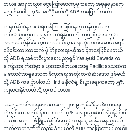
တယ်။ အာရှတလွှား ငွေကြေးဖောင်းပွမှုကတော့ အခုနှစ်မှာရော
ရှေ့နှစ်မှာပါ ၂.၇ % အထိရှိမယ်လို့ ADB ကပြောပါတယ်။
တရုတ်နိုင်ငံနဲ့ အမေရိကန်ကြား ဖြစ်နေတဲ့ ကုန်သွယ်ရေး
တင်းမာမှုတွေက ရှေ့နှစ်အထိရှိနိုင်သလို၊ ကမ္ဘာ့စီးပွားရေးမှာ
အရေးပါတဲ့နိုင်ငံတွေကလည်း စီးပွားရေးတိုးတက်အောင် အရင်
ခန့်မှန်းထားတာထက် ပိုကြိုးစားရမယ့်အခြေအနေဖြစ်နေတယ်
လို့ ADB ရဲ့အဓိကစီးပွားရေးပညာရှင် Yasuyuki Sawada က
ကြေညာချက်ထဲမှာ ပြောထားပါတယ်။ အာရှ Pacific ဒေသထဲက
မှ တောင်အာရှဒေသက စီးပွားရေးအတိုးတက်ဆုံးဒေသဖြစ်မယ်
လို့ ADB ကပြောပါတယ်။ India နိုင်ငံရဲ့ စီးပွားရေးကတော့ .၅%
ကျဆင်းနိုင်တယ်လို့ တွက်ပါတယ်။
အရှေ့တောင်အာရှဒေသကတော့ ၂၀၁၉ ကုန်ချိန်မှာ စီးပွားရေး
တိုးနှုန်းက အရင်မှန်းထားထက် .၃ % လျော့သွားမယ်လို့ခန့်မှန်းပါ
တယ်။ အာရှက ဖွံ့ဖြိုးဆဲနိုင်ငံတွေမှာ ကုန်ဈေးနှုန်း အနည်းငယ်
တက်လာတဲ့ဒဏ်ကိုလည်း ခံရမယ်လို့ ADB ကပြောထားပါတယ်။