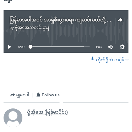
မြန်မာအပါအဝင် အာရှစီးပွားရေး ကျဆင်းမယ်လို့ ADB ခန့်မှန်း
by
ဗွီအိုအေသတင်းဌာန
No media source currently available
0:00
1:03
တိုက်ရိုက် လင့်ခ်
မျှဝေပါ
Follow us
ဗွီအိုအေ (မြန်မာပိုင်း)