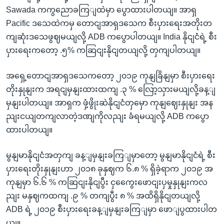
Sawada ကကွညောခကြျထဲမှာ ပွောထားပါတယျ။ အာရှ
Pacific ဒသေထဲကမှ တောငျအာရှဒသေက စီးပှားရေးအတိုးတ
ကျဆုံးဒသေဖွဈမယျလို့ ADB ကပွောပါတယျ။ India နိုငျငံရဲ့ စီး
ပှားရေးကတော့ .၅% ကဆြငျးနိုငျတယျလို့ တှကျပါတယျ။
အရှေ့တောငျအာရှဒသေကတော့ ၂၀၁၉ ကုနျခြိနျမှာ စီးပှားရေး
တိုးနှုနျးက အရငျမှနျးထားထကျ .၃ % လြော့သှားမယျလို့ခန့ျ
မှနျးပါတယျ။ အာရှက ဖှံ့ဖွိုးဆဲနိုငျငံတှမှော ကုနျဈေးနှုနျး အန
ညျးငယျတကျလာတဲ့ဒဏျကိုလညျး ခံရမယျလို့ ADB ကပွော
ထားပါတယျ။
မွနျမာနိုငျငံအတှကျ ခန့ျမှနျးခကြျမှာတော့ မွနျမာနိုငျငံရဲ့ စီး
ပှားရေးတိုးနှုနျးဟာ ၂၀၁၈ ခုနှဈက ၆.၈ % ရှိခဲ့ရာက ၂၀၁၉ အ
ကုနျမှာ ၆.၆ % ကဆြငျးနိုငျပွီး ငှကွေေးဖောငျးပှမှုနှုနျးကလ
ညျး မနှဈကထကျ .၉ % တကျပွီး ၈ % အထိရှိနိုငျတယျလို့
ADB ရဲ့ ၂၀၁၉ စီးပှားရေးခန့ျမှနျးခကြျမှာ ဖောျပွထားပါတ
ယျ။