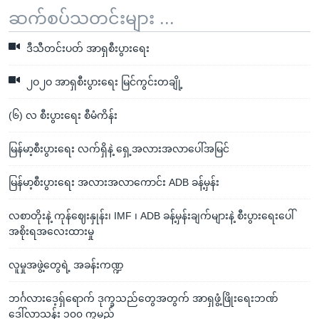
ဆက်စပ်သတင်းများ ...
ဒီသီတင်းပတ် အာရှစီးပွားရေး
၂ဝ၂ဝ အာရှစီးပွားရေး မြင်ကွင်းတချို့
(၆) လ စီးပွားရေး စီမံကိန်း
မြန်မာ့စီးပွားရေး လက်ရှိနဲ့ ရှေ့အလားအလာပေါ်အမြင်
မြန်မာ့စီးပွားရေး အလားအလာကောင်း ADB ခန့်မှန်း
လစာတိုးနဲ့ ကုန်ဈေးနှုန်း၊ IMF ၊ ADB ခန့်မှန်းချက်များနဲ့ စီးပွားရေးပေါ်
အစိုးရအလေးထားမှု
လူမှုအဖွဲ့တွေရဲ့ အခန်းကဏ္ဍ
ဘင်္ဂလားဒေ့ရှ်ရောက် ဒုက္ခသည်တွေအတွက် အာရှဖွံ့ဖြိုးရေးဘဏ်
ဒေါ်လာသန်း ၁၀၀ ကူမည်