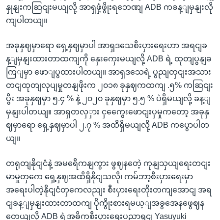
နှုနျးကဆြငျးမယျလို့ အာရှဖှံ့ဖွိုးရဘေဏျ ADB ကခန့ျမှနျးလို
ကျပါတယျ။
အခုနှဈမှာရော ရှေ့နှဈမှာပါ အာရှဒသေစီးပှားရေးဟာ အရငျခ
န့ျမှနျးထားတာထကျကို နှေးကှေးမယျလို့ ADB ရဲ့ ထုတျပွနျခ
ကြျမှာ ဖောျပွထားပါတယျ။ အာရှဒသေရဲ့ ပွညျတှငျးအသား
တငျထုတျလုပျမှုတနျဖိုးက ၂၀၁၈ ခုနှဈကထကျ .၅% ကဆြငျး
ပွီး အခုနှဈမှာ ၅.၄ % နဲ့ ၂၀၂၀ ခုနှဈမှာ ၅.၅ % ပဲရှိမယျလို့ ခန့ျ
မှနျးပါတယျ။ အာရှတလှှား ငှကွေေးဖောငျးပှမှုကတော့ အခုနှ
ဈမှာရော ရှေ့နှဈမှာပါ ၂.၇ % အထိရှိမယျလို့ ADB ကပွောပါတ
ယျ။
တရုတျနိုငျငံနဲ့ အမရေိကနျကွား ဖွဈနတေဲ့ ကုနျသှယျရေးတငျး
မာမှုတှကေ ရှေ့နှဈအထိရှိနိုငျသလို၊ ကမ်ဘာ့စီးပှားရေးမှာ
အရေးပါတဲ့နိုငျငံတှကေလညျး စီးပှားရေးတိုးတကျအောငျ အရ
ငျခန့ျမှနျးထားတာထကျ ပိုကွိုးစားရမယ့ျအခွအေနဖွေဈန
တေယျလို့ ADB ရဲ့အဓိကစီးပှားရေးပညာရှငျ Yasuyuki