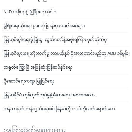
NLD အစိုးရရဲ့ ဖွံ့ဖြိုးရေး မူဝါဒ
ဖွံဖြိုးရေးဆိုင်ရာ ဥပဒေပြဌာန်းမှု အခက်အခဲများ
မြန်မာ့စီးပွါးရေးဖွံ့ဖြိုးမှု၊ လွှတ်တော်နဲ့အစိုးရကြား ပွတ်တိုက်မှု
မြန်မာ့စီးပွားရေးတိုးတက်မှု လာမယ့်နှစ် ပိုအားကောင်းမည်ဟု ADB ခန့်မှန်း
တရုတ်ကြွေးမြီ အမြန်ဆုံးပြန်ဆပ်နိုင်ရေး
ပို့ဆောင်ရေးကဏ္ဍ ပြုပြင်ရေး
မြန်မာနိုင်ငံ ကုန်ထုတ်လုပ်မှုနဲ့ စီးပွားရေး အလားအလာ
ကန်-တရုတ် ကုန်သွယ်ရေးစစ် မြန်မာကို ဘယ်လိုသက်ရောက်မလဲ
အခြားဖတ်ရှုစရာများ