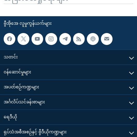
ဗွီအိုအေ လူမှုကွန်ယက်များ
သတင်း
၀န်ဆောင်မှုများ
အပတ်စဉ်ကဏ္ဍများ
အင်္ဂလိပ်သင်ခန်းစာများ
ရေဒီယို
ရုပ်သံအစီအစဉ်နှင့် ဗွီဒီယိုကဏ္ဍများ