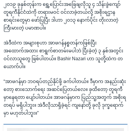
၂၀၁၉ ခုနှစ်တုန်းက ရွှေ့ပြောင်းအခြေချလိုသူ ၄ သိန်းခွဲကျော်
တူရကီနိုင်ငံထဲကို တရားမဝင် ဝင်လာခဲ့တယ်လို့ အစိုးရဌာန
စာရင်းတွေမှာ ဖော်ပြပြီး ဒါဟာ ၂၀၁၃ နောက်ပိုင်း တိုးလာတဲ့
ကြီးမားတဲ့ ပမာဏပါ။
အဲဒီထဲက အများစုဟာ အာဖဂန်နစ္စတန်ကဖြစ်ပြီး
အထောက်အထား စာရွက်စာတမ်းမပါဘဲ ပြီးခဲ့တဲ့ ၃ နှစ်အတွင်း
ဝင်လာသူတွေ ဖြစ်ပါတယ်။ Bashir Nazari ဟာ သူတို့ထဲက တ
ယောက်ပါ။
“အာဖဂန်မှာ ဘဝရပ်တည်နိုင်ဖို့ ခက်ပါတယ်။ ဒီမှာက အနည်းဆုံး
တော့ စားသောက်ရေး အဆင်ပြေတယ်လေ။ ခုထိတော့ တူရကီ
မှာနေရတာ ပျော်ပါတယ်။ အာဖဂန်မှာက ပြည်သူ့အတွက် အစိုးရ
တရပ် မရှိပါဘူး။ အဲဒီလိုသာရှိခဲ့ရင် ကျနော်တို့ ခုလို ဒုက္ခရောက်
မှာ မဟုတ်ပါဘူး။”