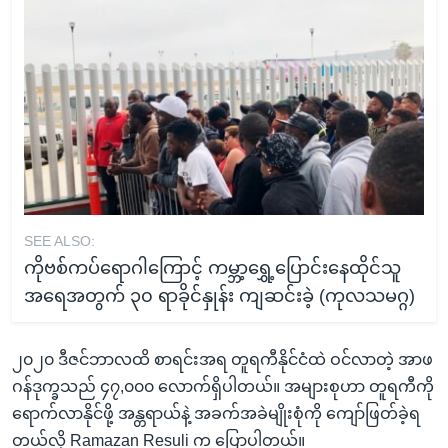
SEE ALSO:
ကိုဗစ်ကပ်ရောဂါကြောင့် ကမ္ဘာ့ရွှေ့ပြောင်းနေထိုင်သူ
အရေအတွက် ၃၀ ရာခိုင်နှုန်း ကျဆင်းခဲ့ (ကုလသမဂ္ဂ)
၂၀၂၀ ဒီဇင်ဘာလထိ စာရင်းအရ တူရကီနိုင်ငံထဲ ဝင်လာတဲ့ အာဖ
ဂန်ဒုက္ခသည် ၄၇,၀၀၀ လောက်ရှိပါတယ်။ အများစုဟာ တူရကီကို
ရောက်လာနိုင်ဖို့ အန္တရာယ်နဲ့ အခက်အခဲမျိုးစုံကို ကျော်ဖြတ်ခဲ့ရ
တယ်လို့ Ramazan Resuli က ပြောပါတယ်။