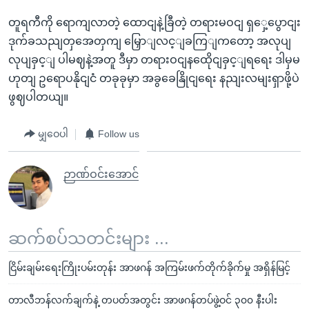
တူရကီကို ရောကျလာတဲ့ ထောငျနဲ့ခြီတဲ့ တရားမဝငျ ရှှေ့ပွောငျး
ဒုက်ခသညျတှအေတှကျ မြှောျလင့ျခကြျကတော့ အလုပျ
လုပျခှင့ျ ပါမဈနဲ့အတူ ဒီမှာ တရားဝငျနထေိုငျခှင့ျရရေး ဒါမှမ
ဟုတျ ဥရောပနိုငျငံ တခုခုမှာ အခွခေနြိုငျရေး နညျးလမျးရှာဖို့ပဲ
ဖွဈပါတယျ။
မျှဝေပါ
Follow us
ဉာဏ်ဝင်းအောင်
ဆက်စပ်သတင်းများ ...
ငြိမ်းချမ်းရေးကြိုးပမ်းတုန်း အာဖဂန် အကြမ်းဖက်တိုက်ခိုက်မှု အရှိန်မြင့်
တာလီဘန်လက်ချက်နဲ့ တပတ်အတွင်း အာဖဂန်တပ်ဖွဲ့ဝင် ၃၀၀ နီးပါး