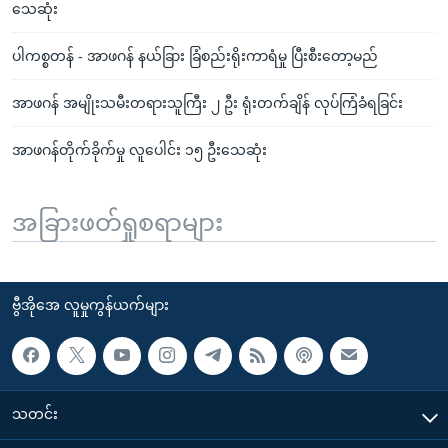
သေဆုံး
ပါကစ္စတန် - အာဖဂန် နယ်ခြား ခြံစည်းရိုးကာရံမှု ပြီးစီးတော့မည်
အာဖဂန် အမျိုးသမီးတရားသူကြီး ၂ ဦး ရုံးတက်ချိန် လုပ်ကြံခံရခြင်း
အာဖဂန်တိုက်ခိုက်မှု လူပေါင်း ၁၅ ဦးသေဆုံး
အခြားဖတ်ရှုစရာများ
ဗွီအိုအေ လူမှုကွန်ယက်များ
သတင်း