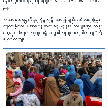
နောကျဒုက်ခသညျတဦးဖွဈတဲ့ Ramazan Abdurrahim ကလ
ညျး...
“ပါကစ်စတနျနဲ့ အီရနျကိုဖွတျပွီး ကနြောျ ဒီအထိ လမျးလြှာ
ကျလာခဲ့တာပါ။ အာဖဂနျမှာက စဈဖွဈနပေါတယျ။ အုပျထိနျး
မယ့ျ အစိုးရကလညျး မရှိ၊ ငှရှောဖို့လညျး ခကျပါတယျ။” လို့
ပွောပါတယျ။