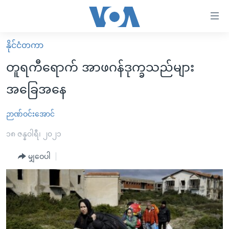
သုံး
ရ
လွယ်ကူ
နိုင်ငံတကာ
မူလစာမျက်နှာ
စေ
တူရကီရောက် အာဖဂန်ဒုက္ခသည်များ
မြန်မာ
သည့်
အခြေအနေ
ကမ္ဘာ့သတင်းများ
Link
ဗွီဒီယို
နိုင်ငံတကာ
ဉာဏ်ဝင်းအောင်
များ
သတင်းလွတ်လပ်ခွင့်
အမေရိကန်
၁၈ ဇန္နဝါရီ၊ ၂၀၂၁
ပင်မ
ရပ်ဝန်းတခု လမ်းတခု အလွန်
တရုတ်
အကြောင်းအရာ
မျှဝေပါ
သို့
အင်္ဂလိပ်စာလေ့လာမယ်
အစ္စရေး-ပါလက်စတိုင်း
ကျော်
အပတ်စဉ်ကဏ္ဍများ
အမေရိကန်သုံးအီဒီယံ
ကြည့်
ရေဒီယိုနှင့်ရုပ်သံ အချက်အလက်များ
မကြေးမုံရဲ့ အင်္ဂလိပ်စာ
ရေဒီယို
ရန်
ပင်မ
ရေဒီယို/တီဗွီအစီအစဉ်
ရုပ်ရှင်ထဲက အင်္ဂလိပ်စာ
တီဗွီ