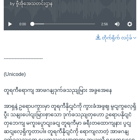
by
ဗွီအိုအေသတင်းဌာန
No media source currently available
0:00
2:56
တိုက်ရိုက် လင့်ခ်
-------------------------
(Unicode)
တူရကီရောကျ အာဖဂနျဒုက်ခသညျမြား အခွအေနေ
အာရှနဲ့ ဥရောပကွားမှာ တူရကီနိုငျငံကို ကွားခံအဖွဈ မွငျကွလေ့ရှိ
ပွီး သနျးပေါငျးမြားစှာသော ဒုက်ခသညျတှဟော ဥရောပနိုငျငံ
တှဘေကျ မကူးပွောငျးခငျ တူရကီမှာ ခရီးတထောကျနား ပွငျ
ဆငျလေ့ရှိကွတာပါ။ တူရကီနိုငျငံကို ရောကျလာတဲ့ အာဖဂနျ
ဒုက်ခသညျတှေ ရပျတညျရေးအတှကျ ဘယျလို ရုနျးကနျနရေ