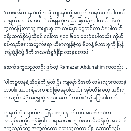
“အာဖဂန်ကနေ ဒီကိုလာဖို့ ကျနော်တို့အတွက် အရမ်းခက်ပါတယ်။
စာရွက်စာတမ်း မပါဘဲ အီရန်ကိုလည်း ဖြတ်ခဲ့ရပါတယ်။ ဒီကို
ထွက်ပြေးလာသူ အများစုဟာ လမ်းမှာ ငွေညှစ်တာ ခံရပါတယ်။
ခရီးဆက်နိုင်ဖို့ဆိုရင် ဒေါ်လာ ၅၀၀-၆၀၀ ပေးခဲ့ရပါတယ်။ ကိုယ့်
ရပ်တည်ရေးအတွက်ရော ဟိုမှာကျန်ခဲ့တဲ့ မိဘနဲ့ မိသားစုကို ပြန်
ကြည့်နိုင်ဖို့ ဒီကို အသက်စွန့်ပြီး လာခဲ့ရတာပါ။”
နောက်ဒုက္ခသည်တဦးဖြစ်တဲ့ Ramazan Abdurrahim ကလည်း...
“ပါကစ္စတန်နဲ့ အီရန်ကိုဖြတ်ပြီး ကျနော် ဒီအထိ လမ်းလျှာက်လာခဲ့
တာပါ။ အာဖဂန်မှာက စစ်ဖြစ်နေပါတယ်။ အုပ်ထိန်းမယ့် အစိုးရ
ကလည်း မရှိ၊ ငွေရှာဖို့လည်း ခက်ပါတယ်။” လို့ ပြောပါတယ်။
တူရကီကို ရောက်လာပြန်တော့ နောက်ထပ်အခက်အခဲက
အလုပ်အကိုင် ရရှိဖို့ပါ။ တရားဝင် စာရွက်စာတမ်းမရှိတဲ့ အာဖဂန်
ဒုက္ခသည်တွေ အတွက်တော့ ဆေးသုတ်တာမျိုး၊ ဆောက်လုပ်