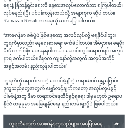
ရေးနဲ့ ခြံသန့်ရှင်းရေးလို နေ့စားအလုပ်လောက်သာ ရကြပါတယ်။
လုပ်ခနည်းပြီး ပင်ပန်းလွန်းတယ်လို့ အများစုက ဆိုပါတယ်။
Ramazan Resuli က အခုလို ဆက်ပြောပါတယ်။
“အာဖဂန်မှာ စစ်ပွဲပဲဖြစ်နေတော့ အလုပ်လုပ်လို့ မရနိုင်ပါဘူး။
တူရကီမှာလည်း နေရေးစားရေး ခက်ခဲပါတယ်။ အိမ်ငှားခ၊ ရေဖိုး
မီးဖိုး ဂက်စ်ဖိုး ပေးနေရပါတယ်။ ဆောင်းတွင်းရောက်ရင် အလုပ်
ရှာရ ခက်ပါတယ်။ ဒီမှာက ကျနော်တို့အတွက် အလုပ်အကိုင်
အခွင့်အလမ်း နည်းလွန်းပါတယ်။”
တူရကီကို ရောက်လာတဲ့ ထောင်နဲ့ချီတဲ့ တရားမဝင် ရွှေ့ပြောင်း
ဒုက္ခသည်တွေအတွက် မျှော်လင့်ချက်ကတော့ အလုပ်လုပ်ခွင့်
ပါမစ်နဲ့အတူ ဒီမှာ တရားဝင်နေထိုင်ခွင့်ရရေး ဒါမှမဟုတ် ဥရောပ
နိုင်ငံ တခုခုမှာ အခြေချနိုင်ရေး နည်းလမ်းရှာဖို့ပဲ ဖြစ်ပါတယ်။
တူရကီရောက် အာဖဂန်ဒုက္ခသည်များ အခြေအနေ