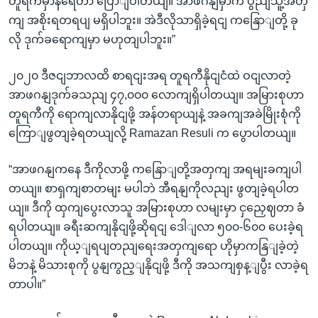
တူရကီမှာနရေတာ ပြောျပါတယျ။ အာဖဂနျမှာက ပွညျသူ့အတှ
ကျ အစိုးရတရပျ မရှိပါဘူး။ အဲဒီလိုသာရှိခဲ့ရငျ ကနြောျတို့ ခု
လို ဒုက်ခရောကျမှာ မဟုတျပါဘူး။”
၂၀၂၀ ဒီဇငျဘာလထိ စာရငျးအရ တူရကီနိုငျငံထဲ ဝငျလာတဲ့
အာဖဂနျဒုက်ခသညျ ၄၇,၀၀၀ လောကျရှိပါတယျ။ အမြားစုဟာ
တူရကီကို ရောကျလာနိုငျဖို့ အန်တရာယျနဲ့ အခကျအခဲမြိုးစုံကို
ကြောျဖွတျခဲ့ရတယျလို့ Ramazan Resuli က ပွောပါတယျ။
“အာဖဂနျကနေ ဒီကိုလာဖို့ ကနြောျတို့အတှကျ အရမျးခကျပါ
တယျ။ စာရှကျစာတမျး မပါဘဲ အီရနျကိုလညျး ဖွတျခဲ့ရပါတ
ယျ။ ဒီကို ထှကျပွေးလာသူ အမြားစုဟာ လမျးမှာ ငှညှေဈတာ ခံ
ရပါတယျ။ ခရီးဆကျနိုငျဖို့ဆိုရငျ ဒေါျလာ ၅၀၀-၆၀၀ ပေးခဲ့ရ
ပါတယျ။ ကိုယ့ျရပျတညျရေးအတှကျရော ဟိုမှာကနြျခဲ့တဲ့
မိဘနဲ့ မိသားစုကို ပွနျကွည့ျနိုငျဖို့ ဒီကို အသကျစှန့ျပွီး လာခဲ့ရ
တာပါ။”