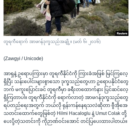
အ
သုတပဒေသာ အင်္ဂလိပ်စာ
ညွန်း
Learning English
စာမျက်နှာ
သို့
ဗွီအိုအေ လူမှုကွန်ယက်များ
ကျော်
ကြည့်
တူရကီရောက် အာဖဂန်ဒုက္ခသည်အချို့။ (မတ် ၆၊ ၂၀၁၆)
ရန်
ဘာသာစကားများ
ရှာဖွေ
(Zawgyi / Unicode)
ရန်
နေရာ
အာရှနဲ့ ဥရောပကြားမှာ တူရကီနိုင်ငံကို ကြားခံအဖြစ် မြင်ကြလေ့
သို့
ရှိပြီး သန်းပေါင်းများစွာသော ဒုက္ခသည်တွေဟာ ဥရောပနိုင်ငံတွေ
ကျော်
ဘက် မကူးပြောင်းခင် တူရကီမှာ ခရီးတထောက်နား ပြင်ဆင်လေ့
ရန်
ရှိကြတာပါ။ တူရကီနိုင်ငံကို ရောက်လာတဲ့ အာဖဂန်ဒုက္ခသည်တွေ
ရပ်တည်ရေးအတွက် ဘယ်လို ရုန်းကန်နေရသလဲဆိုတာ ဗွီအိုအေ
သတင်းထောက်တွေဖြစ်တဲ့ Hilmi Hacaloglu နဲ့ Umut Colak တို့
ပေးပို့တဲ့သတင်းကို ကိုဉာဏ်ဝင်းအောင် တင်ပြပေးထားပါတယ်။