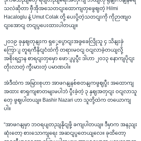
သလဲဆိုတာ ဗှီအိုအသေတငျးထောကျတှဖွေဈတဲ့ Hilmi
Hacaloglu နဲ့ Umut Colak တို့ ပေးပို့တဲ့သတငျးကို ကိုဉာဏျဝ
ငျးအောငျ တငျပွပေးထားပါတယျ။
၂၀၁၉ ခုနှဈတုနျးက ရှှေ့ပွောငျးအခွခေလြိုသူ ၄ သိနျးခှဲ
ကြောျ တူရကီနိုငျငံထဲကို တရားမဝငျ ဝငျလာခဲ့တယျလို့
အစိုးရဌာန စာရငျးတှမှော ဖောျပွပွီး ဒါဟာ ၂၀၁၃ နောကျပိုငျး
တိုးလာတဲ့ ကွီးမားတဲ့ ပမာဏပါ။
အဲဒီထဲက အမြားစုဟာ အာဖဂနျနစ်စတနျကဖွဈပွီး အထောကျ
အထား စာရှကျစာတမျးမပါဘဲ ပွီးခဲ့တဲ့ ၃ နှဈအတှငျး ဝငျလာသူ
တှေ ဖွဈပါတယျ။ Bashir Nazari ဟာ သူတို့ထဲက တယောကျ
ပါ။
“အာဖဂနျမှာ ဘဝရပျတညျနိုငျဖို့ ခကျပါတယျ။ ဒီမှာက အနညျး
ဆုံးတော့ စားသောကျရေး အဆငျပွတေယျလေ။ ခုထိတော့