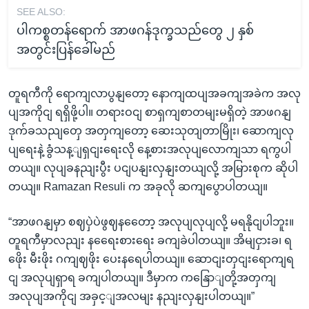
SEE ALSO:
ပါကစ္စတန်ရောက် အာဖဂန်ဒုက္ခသည်တွေ ၂ နှစ်
အတွင်းပြန်ခေါ်မည်
တူရကီကို ရောကျလာပွနျတော့ နောကျထပျအခကျအခဲက အလု
ပျအကိုငျ ရရှိဖို့ပါ။ တရားဝငျ စာရှကျစာတမျးမရှိတဲ့ အာဖဂနျ
ဒုက်ခသညျတှေ အတှကျတော့ ဆေးသုတျတာမြိုး၊ ဆောကျလု
ပျရေးနဲ့ ခွံသန့ျရှငျးရေးလို နေ့စားအလုပျလောကျသာ ရကွပါ
တယျ။ လုပျခနညျးပွီး ပငျပနျးလှနျးတယျလို့ အမြားစုက ဆိုပါ
တယျ။ Ramazan Resuli က အခုလို ဆကျပွောပါတယျ။
“အာဖဂနျမှာ စဈပှဲပဲဖွဈနတေော့ အလုပျလုပျလို့ မရနိုငျပါဘူး။
တူရကီမှာလညျး နရေေးစားရေး ခကျခဲပါတယျ။ အိမျငှားခ၊ ရ
ဖေိုး မီးဖိုး ဂကျဈဖိုး ပေးနရေပါတယျ။ ဆောငျးတှငျးရောကျရ
ငျ အလုပျရှာရ ခကျပါတယျ။ ဒီမှာက ကနြောျတို့အတှကျ
အလုပျအကိုငျ အခှင့ျအလမျး နညျးလှနျးပါတယျ။”