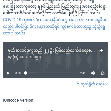
မေးမြန်းတာကိုတော့ ရခိုင်ပြည်နယ် ပြည်သူ့ကျန်းမာရေးဦးစီးမှူး
ဒေါက်တာစိုင်းဝင်းဇော်လှိုင်က လက်ခံဖြေဆိုဖို့ ငြင်းပါတယ်။
COVID-19 ကူးစက်ခံထားရတဲ့နိုင်ငံတွေထဲမှာ ဘင်္ဂလားဒေ့ရှ်နိုင်ငံ
လည်း ပါဝင်ပြီး ဒီကနေ့အထိဆိုရင် ကူးစက်ခံထားရသူ သုံးဦးရှိ
ထားပါတယ်။
မွတ်ဆလင်ဒုက္ခသည် ၂၂ ဦး ပြန်လည်လက်ခံရေးစခန်းဝင်ရောက်
by
ဗွီအိုအေသတင်းဌာန
No media source currently available
0:00
2:41
တိုက်ရိုက် လင့်ခ်
[Unicode Version]