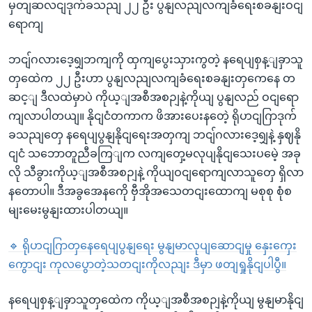
မှတျဆလငျဒုက်ခသညျ ၂၂ ဦး ပွနျလညျလကျခံရေးစခနျးဝငျ
ရောကျ
ဘငျ်ဂလားဒေ့ရျှဘကျကို ထှကျပွေးသှားကွတဲ့ နရေပျစှန့ျခှာသူ
တှထေဲက ၂၂ ဦးဟာ ပွနျလညျလကျခံရေးစခနျးတှကေနေ တ
ဆင့ျ ဒီလထဲမှာပဲ ကိုယ့ျအစီအစဉျနဲ့ကိုယျ ပွနျလည် ဝငျရော
ကျလာပါတယျ။ နိုငျငံတကာက ဖိအားပေးနတေဲ့ ရိုဟငျဂြာဒုက်
ခသညျတှေ နရေပျပွနျနိုငျရေးအတှကျ ဘငျ်ဂလားဒေ့ရျှနဲ့ နှဈနို
ငျငံ သဘောတူညီခကြျက လကျတှေ့မလုပျနိုငျသေးပမေဲ့ အခု
လို သီခွားကိုယ့ျအစီအစဉျနဲ့ ကိုယျဝငျရောကျလာသူတှေ ရှိလာ
နတောပါ။ ဒီအခွအေနကေို ဗှီအိုအသေတငျးထောကျ မစုစု စုံစ
မျးမေးမွနျးထားပါတယျ။
🔹
ရိုဟငျဂြာတှနေရေပျပွနျရေး မွနျမာလုပျဆောငျမှု နှေးကှေး
ကွောငျး ကုလပွောတဲ့သတငျးကိုလညျး ဒီမှာ ဖတျရှုနိုငျပါပွီ။
နရေပျစှန့ျခှာသူတှထေဲက ကိုယ့ျအစီအစဉျနဲ့ကိုယျ မွနျမာနိုငျ