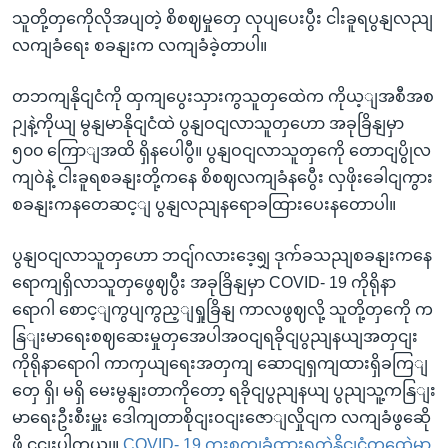
သူတို့တှကေိုလိုအပျတဲ့ စိစဈမှုတှေ လုပျပေးပွီး ငါးခူရပွနျလညျ
လကျခံရေး စခနျးက လကျခံခဲ့တာပါ။
တဘကျနိုငျငံကို ထှကျပွေးသှားကွသူတှထေဲက ကိုယ့ျအစီအစ
ဉျနဲ့ကိုယျ မွနျမာနိုငျငံထဲ ပွနျဝငျလာသူတှဟော အခုခြိနျမှာ
၅၀၀ ကြောျအထိ ရှိနပေါပွီ။ ပွနျဝငျလာသူတှကေို တောငျပွိုလ
ကျဝဲနဲ့ ငါးခူရစခနျးတို့ကနေ စိစဈလကျခံနပွေီး လှဖိုးခေါငျကွား
စခနျးကနတေဆင့ျ ပွနျလညျနရောခထြားပေးနတောပါ။
ပွနျဝငျလာသူတှဟော ဘငျ်ဂလားဒေ့ရျှ ဒုက်ခသညျစခနျးကနေ
ရောကျရှိလာသူတှဖွေဈပွီး အခုခြိနျမှာ COVID- 19 ကိုရိုနာ
ရောဂါ စောင့ျကွပျကွည့ျရှုခြိနျ ကာလဖွဈလို့ သူတို့တှကေို က
နြျးမာရေးစဈဆေးမှုတှအေပါအဝငျရခိုငျပွညျနယျအတှငျး
ကိုရိုနာရောဂါ ကာကှယျရေးအတှကျ ဆောငျရှကျထားရှိခကြျ
တှေ ရှိ၊ မရှိ မေးမွနျးတာကိုတော့ ရခိုငျပွညျနယျ ပွညျသူ့ကနြျး
မာရေးဦးစီးမှူး ဒေါကျတာစိုငျးဝငျးဇောျလှိုငျက လကျခံဖွဆေို
ဖို့ ငွငျးပါတယျ။
COVID- 19 ကူးစကျခံထားရတဲ့နိုငျငံတှထေဲမှာ