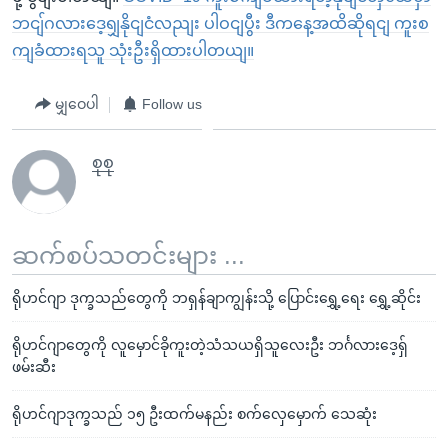
ဘငျ်ဂလားဒေ့ရျှနိုငျငံလညျး ပါဝငျပွီး ဒီကနေ့အထိဆိုရငျ ကူးစ
ကျခံထားရသူ သုံးဦးရှိထားပါတယျ။
မျှဝေပါ
Follow us
စုစု
ဆက်စပ်သတင်းများ ...
ရိုဟင်ဂျာ ဒုက္ခသည်တွေကို ဘရှန်ချာကျွန်းသို့ ပြောင်းရွှေ့ရေး ရွှေ့ဆိုင်း
ရိုဟင်ဂျာတွေကို လူမှောင်ခိုကူးတဲ့သံသယရှိသူလေးဦး ဘင်္ဂလားဒေ့ရှ်
ဖမ်းဆီး
ရိုဟင်ဂျာဒုက္ခသည် ၁၅ ဦးထက်မနည်း စက်လှေမှောက် သေဆုံး