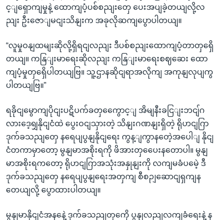
င့ျရှောကျမှုနဲ့ ထောကျပံ့ပစ်စညျးတှေ ပေးအပျခဲ့တယျလို့လ
ညျး ဦးဇောျမငျးသိနျးက အခုလိုဆကျပွောပါတယျ။
“လူမှုဝနျထမျးဆိုလို့ရှိရငျလညျး ဒီပစ်စညျးထောကျပံ့တာတှရှေိ
တယျ။ ကနြျးမာရေးဆိုလညျး ကနြျးမာရေးစဈဆေး ထော
ကျပံ့မှုတှရှေိပါတယျဗြ။ သူ့ဌာနဆိုငျရာအလိုကျ အကုနျလုပျကွ
ပါတယျဗြ။”
ရခိုငျမွောကျပိုငျးပဋိပက်ခတှကွေောင့ျ အိမျနီးခငြျးဘငျ်ဂ
လားဒေ့ရျှနိုငျငံထဲ ပွေးဝငျသှားတဲ့ သိနျးဂဏနျးရှိတဲ့ ရိုဟငျဂြာ
ဒုက်ခသညျတှေ နရေပျပွနျနိုငျရေး ကွန့ျကွာနတေဲ့အပေါျ နိုငျ
ငံတကာမှာတော့ မွနျမာအစိုးရကို ဖိအားတှပေေးနတောပါ။ မွနျ
မာအစိုးရကတော့ ရိုဟငျဂြာအသုံးအနှုနျးကို လကျမခံပမေဲ့ ဒီ
ဒုက်ခသညျတှေ နရေပျပွနျရေးအတှကျ စီစဉျဆောငျရှကျန
တေယျလို့ ပွောထားပါတယျ။
မွနျမာနိုငျငံအနနေဲ့ ဒုက်ခသညျတှကေို ပွနျလညျလကျခံရေးနဲ့ န