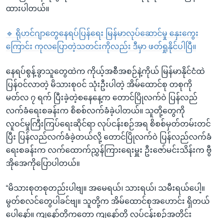
ထားပါတယ်။
🔹
ရိုဟင်ဂျာတွေနေရပ်ပြန်ရေး မြန်မာလုပ်ဆောင်မှု နှေးကွေး
ကြောင်း ကုလပြောတဲ့သတင်းကိုလည်း ဒီမှာ ဖတ်ရှုနိုင်ပါပြီ။
နေရပ်စွန့်ခွာသူတွေထဲက ကိုယ့်အစီအစဉ်နဲ့ကိုယ် မြန်မာနိုင်ငံထဲ
ပြန်ဝင်လာတဲ့ မိသားစုဝင် သုံးဦးပါတဲ့ အိမ်ထောင်စု တစုကို
မတ်လ ၇ ရက် ပြီးခဲ့တဲ့စနေနေ့က တောင်ပြိုလက်ဝဲ ပြန်လည်
လက်ခံရေးစခန်းက စိစစ်လက်ခံခဲ့ပါတယ်။ သူတို့တွေကို
လူဝင်မှုကြီးကြပ်ရေးဆိုင်ရာ လုပ်ငန်းစဉ်အရ စိစစ်မှတ်တမ်းတင်
ပြီး ပြန်လည်လက်ခံခဲ့တယ်လို့ တောင်ပြိုလက်ဝဲ ပြန်လည်လက်ခံ
ရေးစခန်းက လက်ထောက်ညွှန်ကြားရေးမှူး ဦးဇော်မင်းသိန်းက ဗွီ
အိုအေကိုပြောပါတယ်။
“မိသားစုတစုတည်းပါဗျ။ အမေရယ်၊ သားရယ်၊ သမီးရယ်ပေါ့။
မွတ်စလင်တွေပါခင်ဗျ။ သူတို့က အိမ်ထောင်စုအဟောင်း ရှိတယ်
ပေါ့နော်။ ကျနော်တို့ကတော့ ကျနော်တို့ လုပ်ငန်းစဉ်အတိုင်း