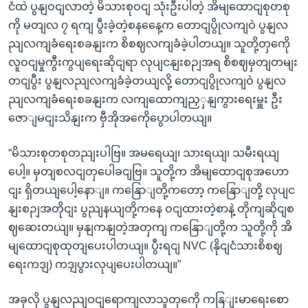
ငံထဲ ပွနျဝငျလာတဲ့ မိသားစုဝငျ သုံးဦးပါတဲ့ အိမျထောငျစုတစု
ကို မတျလ ၇ ရကျ ပွီးခဲ့တဲ့စနနေေ့က တောငျပွိုလကျဝဲ ပွနျလ
ညျလကျခံရေးစခနျးက စိစဈလကျခံခဲ့ပါတယျ။ သူတို့တှကေို
လူဝငျမှုကွီးကွပျရေးဆိုငျရာ လုပျငနျးစဉျအရ စိစဈမှတျတမျး
တငျပွီး ပွနျလညျလကျခံခဲ့တယျလို့ တောငျပွိုလကျဝဲ ပွနျလ
ညျလကျခံရေးစခနျးက လကျထောကျညှှနျကွားရေးမှူး ဦး
ဇောျမငျးသိနျးက ဗှီအိုအကေိုပွောပါတယျ။
“မိသားစုတစုတညျးပါဗြ။ အမရေယျ၊ သားရယျ၊ သမီးရယျ
ပေါ့။ မှတျစလငျတှပေါခငျဗြ။ သူတို့က အိမျထောငျစုအဟော
ငျး ရှိတယျပေါ့နောျ။ ကနြောျတို့ကတော့ ကနြောျတို့ လုပျင
နျးစဉျအတိုငျး ပွညျနယျတို့ကနေ ဝငျထားတဲ့စာနဲ့ တိုကျဆိုငျစ
ဈဆေးတယျ။ မှနျကနျတဲ့အတှကျ ကနြောျတို့က သူတို့ကို အိ
မျထောငျစုထုတျပေးပါတယျ။ ပွီးရငျ NVC (နိုငျငံသားစိစဈ
ရေးကဒျ) ကဒျပွားလုပျပေးပါတယျ။”
အခုလို ပွနျလညျဝငျရောကျလာသူတှကေို ကနြျးမာရေးစော