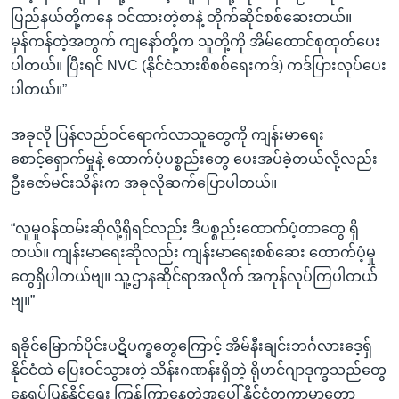
ပြည်နယ်တို့ကနေ ဝင်ထားတဲ့စာနဲ့ တိုက်ဆိုင်စစ်ဆေးတယ်။
မှန်ကန်တဲ့အတွက် ကျနော်တို့က သူတို့ကို အိမ်ထောင်စုထုတ်ပေး
ပါတယ်။ ပြီးရင် NVC (နိုင်ငံသားစိစစ်ရေးကဒ်) ကဒ်ပြားလုပ်ပေး
ပါတယ်။”
အခုလို ပြန်လည်ဝင်ရောက်လာသူတွေကို ကျန်းမာရေး
စောင့်ရှောက်မှုနဲ့ ထောက်ပံ့ပစ္စည်းတွေ ပေးအပ်ခဲ့တယ်လို့လည်း
ဦးဇော်မင်းသိန်းက အခုလိုဆက်ပြောပါတယ်။
“လူမှုဝန်ထမ်းဆိုလို့ရှိရင်လည်း ဒီပစ္စည်းထောက်ပံ့တာတွေ ရှိ
တယ်။ ကျန်းမာရေးဆိုလည်း ကျန်းမာရေးစစ်ဆေး ထောက်ပံ့မှု
တွေရှိပါတယ်ဗျ။ သူ့ဌာနဆိုင်ရာအလိုက် အကုန်လုပ်ကြပါတယ်
ဗျ။”
ရခိုင်မြောက်ပိုင်းပဋိပက္ခတွေကြောင့် အိမ်နီးချင်းဘင်္ဂလားဒေ့ရှ်
နိုင်ငံထဲ ပြေးဝင်သွားတဲ့ သိန်းဂဏန်းရှိတဲ့ ရိုဟင်ဂျာဒုက္ခသည်တွေ
နေရပ်ပြန်နိုင်ရေး ကြန့်ကြာနေတဲ့အပေါ် နိုင်ငံတကာမှာတော့