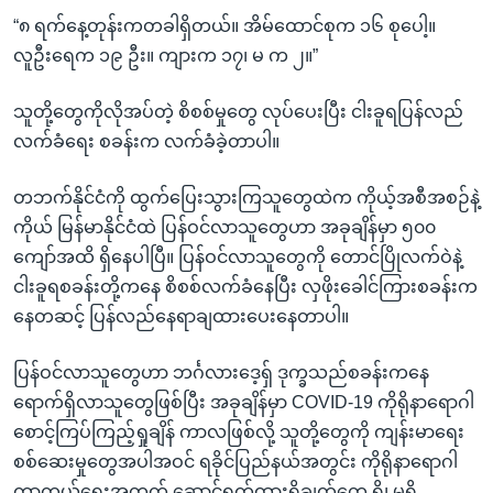
“၈ ရက်နေ့တုန်းကတခါရှိတယ်။ အိမ်ထောင်စုက ၁၆ စုပေါ့။
လူဦးရေက ၁၉ ဦး။ ကျားက ၁၇၊ မ က ၂။”
သူတို့တွေကိုလိုအပ်တဲ့ စိစစ်မှုတွေ လုပ်ပေးပြီး ငါးခူရပြန်လည်
လက်ခံရေး စခန်းက လက်ခံခဲ့တာပါ။
တဘက်နိုင်ငံကို ထွက်ပြေးသွားကြသူတွေထဲက ကိုယ့်အစီအစဉ်နဲ့
ကိုယ် မြန်မာနိုင်ငံထဲ ပြန်ဝင်လာသူတွေဟာ အခုချိန်မှာ ၅၀၀
ကျော်အထိ ရှိနေပါပြီ။ ပြန်ဝင်လာသူတွေကို တောင်ပြိုလက်ဝဲနဲ့
ငါးခူရစခန်းတို့ကနေ စိစစ်လက်ခံနေပြီး လှဖိုးခေါင်ကြားစခန်းက
နေတဆင့် ပြန်လည်နေရာချထားပေးနေတာပါ။
ပြန်ဝင်လာသူတွေဟာ ဘင်္ဂလားဒေ့ရှ် ဒုက္ခသည်စခန်းကနေ
ရောက်ရှိလာသူတွေဖြစ်ပြီး အခုချိန်မှာ COVID-19 ကိုရိုနာရောဂါ
စောင့်ကြပ်ကြည့်ရှုချိန် ကာလဖြစ်လို့ သူတို့တွေကို ကျန်းမာရေး
စစ်ဆေးမှုတွေအပါအဝင် ရခိုင်ပြည်နယ်အတွင်း ကိုရိုနာရောဂါ
ကာကွယ်ရေးအတွက် ဆောင်ရွက်ထားရှိချက်တွေ ရှိ၊ မရှိ