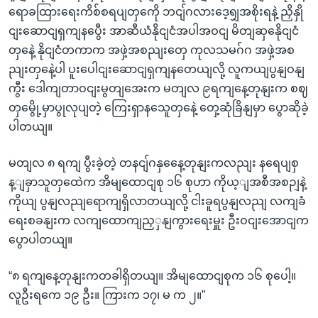
ရောခထြားရေးကိစ်စရပျတှကေို ဘငျ်ဂလားဒေ့ရျှအစိုးရနဲ့ ညှိနှို
ငျးဆောငျရှကျနပွေီး အာဆီယံနိုငျငံအပါအဝငျ မိတျဆှနေိုငျငံ
တှနေဲ့ နိုငျငံတကာက အဖှဲ့အစညျးတှေ ကုလသမဂ်ဂ အဖှဲ့အစ
ညျးတှနေဲ့ပါ ပူးပေါငျးဆောငျရှကျနတေယျလို့ လူကယျပွနျဝနျ
ကွီး ဒေါကျတာဝငျးမွတျအေးက မတျလ ၉ရကျနေ့တုနျးက စဈ
တှမွေို့မှာပွုလုပျတဲ့ ကြေးရှာနသေူတှနေဲ့ တှေ့ဆုံခြိနျမှာ ပွောဆိုခဲ့
ပါတယျ။
မတျလ ၈ ရကျ ပွီးခဲ့တဲ့ တနငျ်ဂနှနေေ့တုနျးကလညျး နရေပျစှ
န့ျခှာသူတှထေဲက အိမျထောငျစု ၁၆ စုဟာ ကိုယ့ျအစီအစဉျနဲ့
ကိုယျ ပွနျလညျရောကျရှိလာတယျလို့ ငါးခူရပွနျလညျ လကျခံ
ရေးစခနျးက လကျထောကျညှှနျကွားရေးမှူး ဦးဝငျးအောငျက
ပွောပါတယျ။
“၈ ရကျနေ့တုနျးကတခါရှိတယျ။ အိမျထောငျစုက ၁၆ စုပေါ့။
လူဦးရကေ ၁၉ ဦး။ ကြားက ၁၇၊ မ က ၂။”