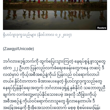
အ
သုတပဒေသာ အင်္ဂလိပ်စာ
ညွန်း
Learning English
စာမျက်နှာ
သို့
ဗွီအိုအေ လူမှုကွန်ယက်များ
ကျော်
ကြည့်
ရိုဟင်ဂျာဒုက္ခသည်များ (နိုဝင်ဘာလ ၀၂၊ ၂၀၁၇)
ရန်
ဘာသာစကားများ
ရှာဖွေ
(Zawgyi/Unicode)
ရန်
နေရာ
ဘင်္ဂလားဒေ့ရှ်ဘက်ကို ထွက်ပြေးသွားကြတဲ့ နေရပ်စွန့်ခွာသူတွေ
သို့
ထဲက ၂၂ ဦးဟာ ပြန်လည်လက်ခံရေးစခန်းတွေကနေ တဆင့် ဒီ
ကျော်
လထဲမှာပဲ ကိုယ့်အစီအစဉ်နဲ့ကိုယ် ပြန်လည် ဝင်ရောက်လာပါ
ရန်
တယ်။ နိုင်ငံတကာက ဖိအားပေးနေတဲ့ ရိုဟင်ဂျာဒုက္ခသည်တွေ
နေရပ်ပြန်နိုင်ရေးအတွက် ဘင်္ဂလားဒေ့ရှ်နဲ့ နှစ်နိုင်ငံ သဘောတူညီ
ချက်က လက်တွေ့မလုပ်နိုင်သေးပေမဲ့ အခုလို သီခြားကိုယ့်
အစီအစဉ်နဲ့ ကိုယ်ဝင်ရောက်လာသူတွေ ရှိလာနေတာပါ။ ဒီ
အခြေအနေကို ဗွီအိုအေသတင်းထောက် မစုစု စုံစမ်းမေးမြန်း