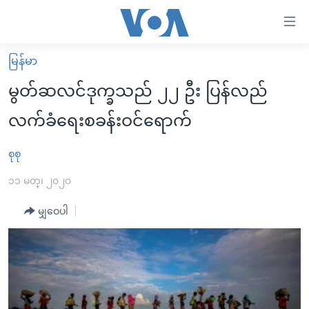
သုံး
ရ
လွယ်ကူ
မြန်မာ
မူလစာမျက်နှာ
စေ
မွတ်ဆလင်ဒုက္ခသည် ၂၂ ဦး ပြန်လည်
မြန်မာ
သည့်
လက်ခံရေးစခန်းဝင်ရောက်
ကမ္ဘာ့သတင်းများ
Link
ဗွီဒီယို
နိုင်ငံတကာ
စုစု
များ
သတင်းလွတ်လပ်ခွင့်
အမေရိကန်
၁၁ မတ္၊ ၂၀၂၀
ပင်မ
ရပ်ဝန်းတခု လမ်းတခု အလွန်
တရုတ်
အကြောင်းအရာ
မျှဝေပါ
သို့
အင်္ဂလိပ်စာလေ့လာမယ်
အစ္စရေး-ပါလက်စတိုင်း
ကျော်
အပတ်စဉ်ကဏ္ဍများ
အမေရိကန်သုံးအီဒီယံ
ကြည့်
ရေဒီယိုနှင့်ရုပ်သံ အချက်အလက်များ
မကြေးမုံရဲ့ အင်္ဂလိပ်စာ
ရေဒီယို
ရန်
ပင်မ
ရေဒီယို/တီဗွီအစီအစဉ်
ရုပ်ရှင်ထဲက အင်္ဂလိပ်စာ
တီဗွီ