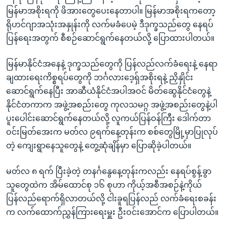
မြန်မာအစိုးရကို ဖိအားတွေပေးနေတာပါ။ မြန်မာအစိုးရကတော့
ရိုဟင်ဂျာအသုံးအနှုန်းကို လက်မခံပေမဲ့ ဒီဒုက္ခသည်တွေ နေရပ်
ပြန်ရေးအတွက် စီစဉ်ဆောင်ရွက်နေတယ်လို့ ပြောထားပါတယ်။
မြန်မာနိုင်ငံအနေနဲ့ ဒုက္ခသည်တွေကို ပြန်လည်လက်ခံရေးနဲ့ နေရာ
ချထားရေးကိစ္စရပ်တွေကို ဘင်္ဂလားဒေ့ရှ်အစိုးရနဲ့ ညှိနှိုင်း
ဆောင်ရွက်နေပြီး အာဆီယံနိုင်ငံအပါအဝင် မိတ်ဆွေနိုင်ငံတွေနဲ့
နိုင်ငံတကာက အဖွဲ့အစည်းတွေ ကုလသမဂ္ဂ အဖွဲ့အစည်းတွေနဲ့ပါ
ပူးပေါင်းဆောင်ရွက်နေတယ်လို့ လူကယ်ပြန်ဝန်ကြီး ဒေါက်တာ
ဝင်းမြတ်အေးက မတ်လ ၉ရက်နေ့တုန်းက စစ်တွေမြို့မှာပြုလုပ်
တဲ့ ကျေးရွာနေသူတွေနဲ့ တွေ့ဆုံချိန်မှာ ပြောဆိုခဲ့ပါတယ်။
မတ်လ ၈ ရက် ပြီးခဲ့တဲ့ တနင်္ဂနွေနေ့တုန်းကလည်း နေရပ်စွန့်ခွာ
သူတွေထဲက အိမ်ထောင်စု ၁၆ စုဟာ ကိုယ့်အစီအစဉ်နဲ့ကိုယ်
ပြန်လည်ရောက်ရှိလာတယ်လို့ ငါးခူရပြန်လည် လက်ခံရေးစခန်း
က လက်ထောက်ညွှန်ကြားရေးမှူး ဦးဝင်းအောင်က ပြောပါတယ်။