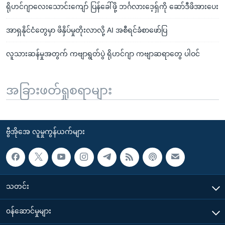
ရိုဟင်ဂျာလေးသောင်းကျော် ပြန်ခေါ်ဖို့ ဘင်္ဂလားဒေ့ရှ်ကို ဆော်ဒီဖိအားပေး
အာရှနိုင်ငံတွေမှာ ဖိနှိပ်မှုတိုးလာလို့ AI အစီရင်ခံစာဖော်ပြ
လူသားဆန်မှုအတွက် ကဗျာရွတ်ပွဲ ရိုဟင်ဂျာ ကဗျာဆရာတွေ ပါဝင်
အခြားဖတ်ရှုစရာများ
ဗွီအိုအေ လူမှုကွန်ယက်များ
သတင်း
၀န်ဆောင်မှုများ