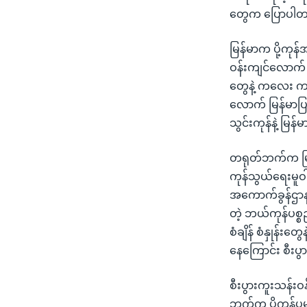
တွေက ပြောပါတ
မြန်မာက ပို့ကုန်
ဝန်းကျင်လောက် တ
တွေနဲ့ ကလေး က
လောက် မြန်မာပ
သွင်းကုန်နဲ့ 
တရုတ်ဘက်က မြန
ကုန်သွယ်ရေးမူ
အကောက်ခွန်ဌာနရ
တဲ့ ဘယ်ကုန်ပစ
စံချိန် စံနှုန်း
နေကြောင်း စီးပ
စီးပွားကူးသန်း
ဘက်က ပို့ကုန်