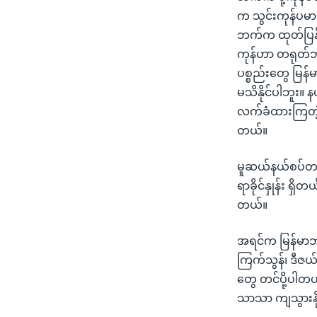
က သွင်းကုန်ပမာ
ဘက်က ထုတ်ပြန်ထ
ကုန်ဟာ တရုတ်ဘ
ပစ္စည်းတွေ မြ
မသိနိုင်ပါဘူး။
လက်ခံထားကြတဲ့
တယ်။
မူဆယ်နယ်စပ်တခု
ရာခိုင်နှုန်း ရ
တယ်။
အရင်က မြန်မာဘက
ကြက်သွန်၊ ဒီဇယ
တွေ တင်ပို့ပါတယ
သာသာ ကျသွားနို