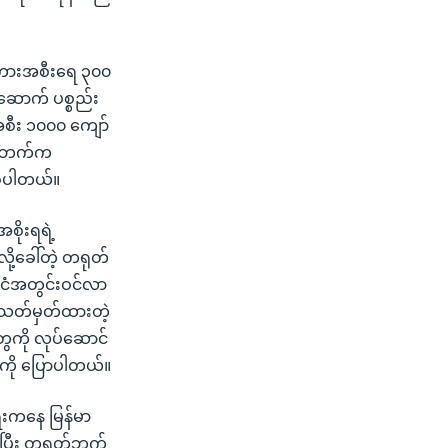
ကုန်ကားအစီးရေ ၃၀၀
်ဆောက် ပစ္စည်း
စီး ၁၀၀၀ ကျော်
ုတ်ဘက်က
စ်ပါတယ်။
ိုးရရဲ့
့ခေါ်တဲ့ တရုတ်
်ငံအတွင်းဝင်လာ
 သတ်မှတ်ထားတဲ့
တွေကို လုပ်ဆောင်
ေကို ပြောပါတယ်။
ေးကနေ မြန်မာ
ပြီး တရုတ်ဘက်