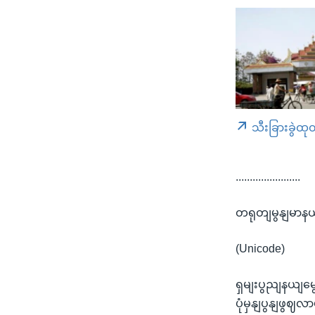
သီးခြားခွဲထု
.......................
တရုတျမွနျမာနယ
(Unicode)
ရှမျးပွညျနယျမွ
ပုံမှနျပွနျဖွ