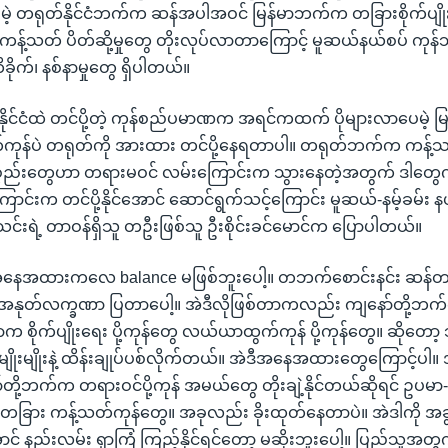
ခဲ့ပေမဲ့ တရုတ်နိုင်ငံဘက်က ဆန်အပါအဝင် မြန်မာဘက်က တခြားစိုက်ပျိ
ကန့်သတ် ပိတ်ဆို့မှုတွေ တိုးလုပ်လာတာကြောင့် မူဆယ်နယ်စပ် ကုန်
ုက်၊ နစ်နာမှုတွေ ရှိပါတယ်။
ိုင်ငံထဲ တင်ပို့တဲ့ ကုန်စည်ပမာဏက အရင်ကထက် ပိုများလာပေမဲ့ 
ွက်ကုန်ပဲ တရုတ်ကို အားထား တင်ပို့နေရတာပါ။ တရုတ်ဘက်က ကန့်
ပစ္စည်းတွေဟာ တရားမဝင် လမ်းကြောင်းက သွားနေတဲ့အတွက် ဒါတွေ
င်းက တင်ပို့နိုင်အောင် ဆောင်ရွက်သင့်ကြောင်း မူဆယ်-နမ့်ခမ်း န
်းရဲ့ တာဝန်ရှိသူ တဦးဖြစ်သူ ဦးစိုင်းခင်မောင်က ပြောပါတယ်။
အနေအထားကလေ balance မဖြစ်ဘူးပေါ့။ တဘက်စောင်းနင်း ဆန်တယ်
က အနုတ်လက္ခဏာ ပြတာပေါ့။ အဲဒီလိုဖြစ်တာကလည်း ကျနော်တို့ဘက်က ပ
ိုက်ပျိုးရေး ပို့ကုန်တွေ လယ်ယာထွက်ကုန် ပို့ကုန်တွေ။ ဆိုတော့ သ
ုးမျိုးနဲ့ ထိန်းချုပ်ပစ်လိုက်တယ်။ အဲဒီအနေအထားတွေကြောင့်ပါ။ အ
်တို့ဘက်က တရားဝင်ပို့ကုန် အမယ်တွေ တိုးချဲ့နိုင်တယ်ဆိုရင် ဥပမ
် တခြား ကန့်သတ်ကုန်တွေ။ အခုလည်း ခိုးထုတ်နေတာပဲ။ အဲဒါကို အခ
် နည်းလမ်း ရှာကြံ ကြည့်နိုင်ရင်တော့ မဆိုးဘူးပေါ့။ ပြည်သူအတွက်