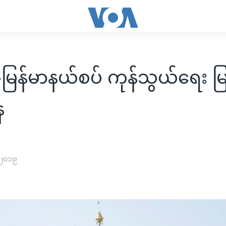
မြန်မာနယ်စပ် ကုန်သွယ်ရေး မြ
ေ
 ၂၀၁၉