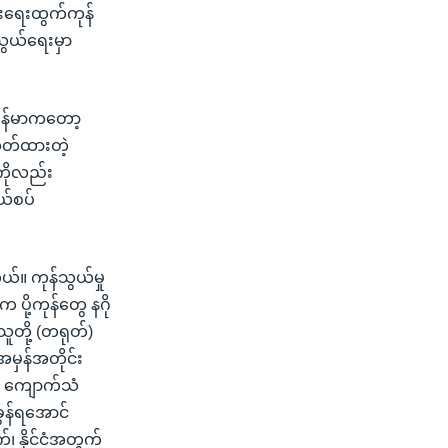
ုးရေးထွက်ကုန်
သွယ်ရေးမှာ
မြန်မာကတော့
သတ်ထားတဲ့
ကိုလည်း
ယ်စပ်
။ ကုန်သွယ်မှု
ို့ကုန်တွေ နဂို
ူတို့ (တရုတ်)
မှန်အတိုင်း
ာ- ကျောက်သံ
ွန်ရအောင်
၊ နိုင်ငံအတွက်