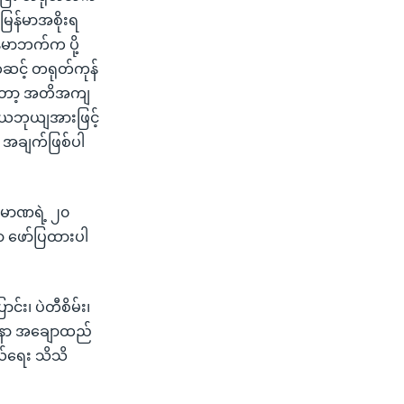
ြန်မာအစိုးရ
်မာဘက်က ပို့
ဆင့် တရုတ်ကုန်
ကတော့ အတိအကျ
 ယေဘုယျအားဖြင့်
 အချက်ဖြစ်ပါ
 ပမာဏရဲ့ ၂၀
ှာ ဖော်ပြထားပါ
း၊ ပဲတီစိမ်း၊
ရတနာ အချောထည်
ွယ်ရေး သိသိ