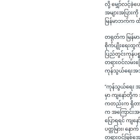
လို့ မျှော်လင့်
အများအပြားကို 
မြန်မာဘက်က ထိခိ
တရုတ်က မြန်မာန
စိုက်ပျိုးရေးထ
ပြည်တွင်းကုန်
တရားဝင်လမ်းကြော
ကုန်သွယ်ရေးအသင
“ကုန်သွယ်ရေး 
မှာ ကျနော်တို့
ကတည်းက ရှိတာက စ
က အကြောင်းအမျိ
ပြောရရင် ကျနော
ပတ္တမြား၊ နောက
တရားဝင်ဖြစ်အောင