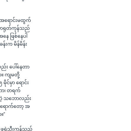
 အရောင်းမထွက်
 တရုတ်ကုန်သည်
အနေ ဖြစ်နေပါ
းက မိန်မိန်း
ည်း ပေါ်နေတာ
။ ကျမတို့
ုင်မှာ ရောင်း
တာ၊ တရက်
ျှတဲ့ သဘောလည်း
ဲ ရောက်တော့ အ
ာ။”
 ဖရဲသီးကုန်သည်