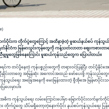
e)
ာက်ပိုင်းက တိုက်ပွဲတွေကြောင့် အထိနာခဲ့တဲ့ မူဆယ်နယ်စပ် ကုန်သွယ်ရ
ုတ်နိုင်ငံက မြန်မာသွင်းကုန်တွေကို ကန့်သတ်လာတာ ဈေးကစားတာတ
ညီမျှမှုတွေဖြစ်နေကြောင်း မူဆယ်ကုန်သည်တွေက ပြောပါတယ်။
က တင်ပို့နေတဲ့ ကုန်ပစ္စည်းတွေကို တရားဝင်ပြန်ပြီး တင်ပို့နိုင်အ
ှိနှိုင်းတာတွေ အမြန်ဆုံး အကောင်အထည် ဖော်ပေးဖို့ ကုန်သည်တွေက
န်သွယ်ရေး အခြေအနေကို မေးမြန်းထားတဲ့ ဗွီအိုအေ မြန်မာပိုင်း
ပြပေးမှာပါ။
 အဓိက ကုန်သွယ်ရေး လမ်းကြောင်းပေါ်မှာ မြောက်ပိုင်းလက်နက်ကိုင် အ
တိုက်ပွဲတွေ သိပ်မရှိတော့တဲ့နောက်ပိုင်း နယ်စပ်ကုန်သွယ်ရေး ပ