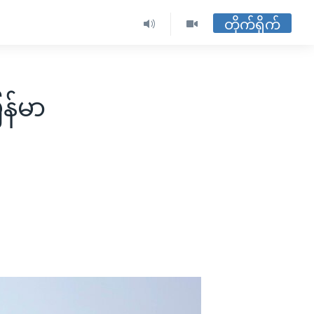
တိုက်ရိုက်
န်မာ