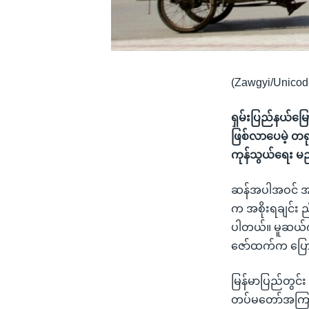
(Zawgyi/Unicod
ရှမ်းပြည်နယ်မြေ
ဖြစ်လာပေမဲ့ တရ
ကုန်သွယ်ရေး မ
ဆန်အပါအဝင် အရင်
က အစိုးရချင်း ည
ပါတယ်။ မူဆယ်ကု
ဇော်ထက်က ပြော
မြန်မာပြည်တွင်း
တပ်မတော်အကြား 