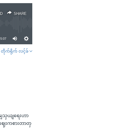
D
SHARE
5:07
တိုက်ရိုက် လင့်ခ်
SHARE
ကုနျသှယျရေးဟာ
ာ၊ ဈေးကစားတာတှ