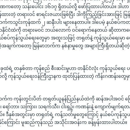
ဏကတော့ သန်းပေါင်း ၁၆၁၇ ရှိတယ်လို့ ဖော်ပြထားပါတယ်။ ဒါဟာ မ
ားတဲ့ တရားဝင် စာရင်းဇယားဖြစ်ပြီး ဒါကိုကြည့်ခြင်းအားဖြင့် မြန
က်ကသွင်းကုန်ထက် ၂ ဆနီးပါး များနေတာပါ။ ဒါပေမဲ့ နယ်စပ်ကတ
န်မာနိုင်ငံထဲကို တရားမဝင် ဘယ်လောက် ဝင်ရောက်နေတယ် ဆိုတာ
 နယ်စပ်ကုန်သွယ်ရေးတွေမှာ အထူးသဖြင့် တရုတ်နဲ့ ကုန်သွယ်ရေးမှာ
အချက်ကတော့ မြန်မာဘက်က နစ်နာမှုတွေ အများကြီးရှိတယ်ဆိုတဲ့
ထဲရဲ့ တနှစ်တာ ကုန်စည် စီးဆင်းမှုဟာ တနိုင်ငံလုံး ကုန်သွယ်ရေး
ှိတယ်လို့ ကုန်သွယ်ရေးဝန်ကြီးဌာနက ထုတ်ပြန်ထားတဲ့ ကိန်းဂဏန်းတွေမ
်က ကုန်းတွင်းပိတ် တရုတ်ယူနန်ပြည်နယ်ထဲကို ဆန်အပါအဝင် ပြောင်
်၊ ရော်ဘာ၊ သကြား၊ သရက်သီး၊ ငါးရှဉ့်၊ ကဏန်းနဲ့ ကျောက်မျက်
်။ ဒီနှစ်အတွင်းမှာ တရုတ်ရဲ့ ကန့်သတ်မှုတွေကြောင့် နယ်စပ်ကုန်သ
င်ကြောင်း မူဆည်ကုန်သည် အသိုင်းအဝန်းက ခန့်မှန်းထားပါတယ်။