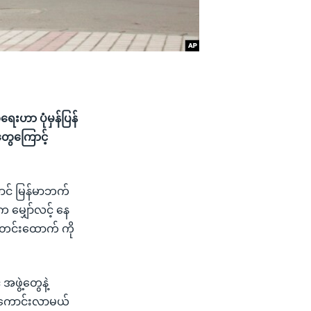
ေးဟာ ပုံမှန်ပြန်
ွေကြောင့်
ောင် မြန်မာဘက်
 မျှော်လင့် နေ
သတင်းထောက် ကို
ဖွဲ့တွေနဲ့
ြန်ကောင်းလာမယ်