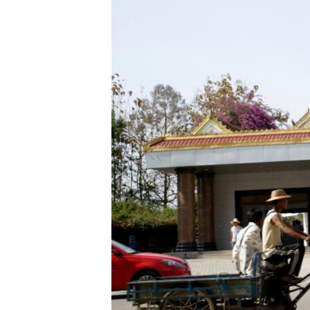
သုတပဒေသာ အင်္ဂလိပ်စာ
အ
ညွန်း
စာမျက်နှာ
သို့
ကျော်
ကြည့်
ရန်
ရှာဖွေ
ရန်
နေရာ
သို့
ကျော်
ရန်