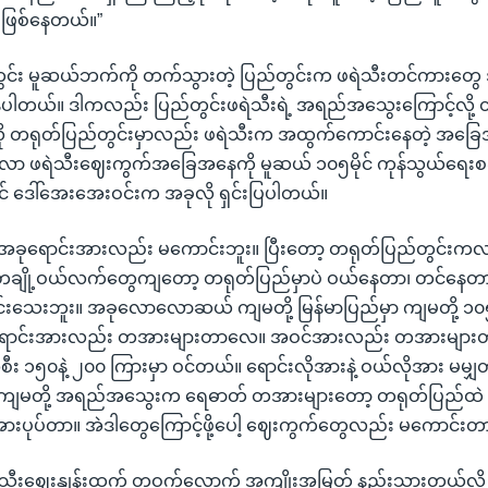
 ဖြစ်နေတယ်။”
တွင်း မူဆယ်ဘက်ကို တက်သွားတဲ့ ပြည်တွင်းက ဖရဲသီးတင်ကားတွေ
နေပါတယ်။ ဒါကလည်း ပြည်တွင်းဖရဲသီးရဲ့ အရည်အသွေးကြောင့်လို့
 တရုတ်ပြည်တွင်းမှာလည်း ဖရဲသီးက အထွက်ကောင်းနေတဲ့ အခြေ
ဖရဲသီးဈေးကွက်အခြေအနေကို မူဆယ် ၁၀၅မိုင် ကုန်သွယ်ရေးစခန်
င်ရှင် ဒေါ်အေးအေးဝင်းက အခုလို ရှင်းပြပါတယ်။
ုရောင်းအားလည်း မကောင်းဘူး။ ပြီးတော့ တရုတ်ပြည်တွင်းကလ
တချို့ဝယ်လက်တွေကျတော့ တရုတ်ပြည်မှာပဲ ဝယ်နေတာ၊ တင်နေတာ
်းသေးဘူး။ အခုလောလောဆယ် ကျမတို့ မြန်မာပြည်မှာ ကျမတို့ ၁၀၅ မိ
ောင်းအားလည်း တအားများတာလေ။ အဝင်အားလည်း တအားများ
း ၁၅၀နဲ့ ၂၀၀ ကြားမှာ ဝင်တယ်။ ရောင်းလိုအားနဲ့ ဝယ်လိုအား မမ
်။ ကျမတို့ အရည်အသွေးက ရေဓာတ် တအားများတော့ တရုတ်ပြည်ထ
းပုပ်တာ။ အဲဒါတွေကြောင့်ဖို့ပေါ့ ဈေးကွက်တွေလည်း မကောင်းတ
သီးဈေးနှုန်းထက် တဝက်လောက် အကျိုးအမြတ် နည်းသွားတယ်လို့