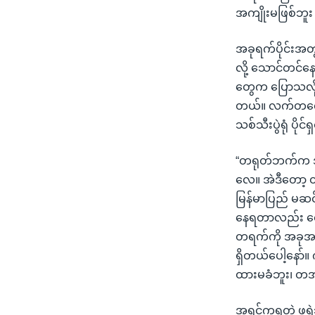
အကျိုးမဖြစ်ဘူး
အခုရက်ပိုင်းအ
လို့ သောင်တင်
တွေက ပြောသလို
တယ်။ လက်တလော 
သစ်သီးပွဲရုံ ပို
“တရုတ်ဘက်က အခ
လေ။ အဲဒီတော့ 
မြန်မာပြည် မဆင
နေရတာလည်း ရ
တရက်ကို အခုအစီ
ရှိတယ်ပေါ့နော
ထားမခံဘူး၊ တအာ
အရင်ကရတဲ့ ဖရဲ