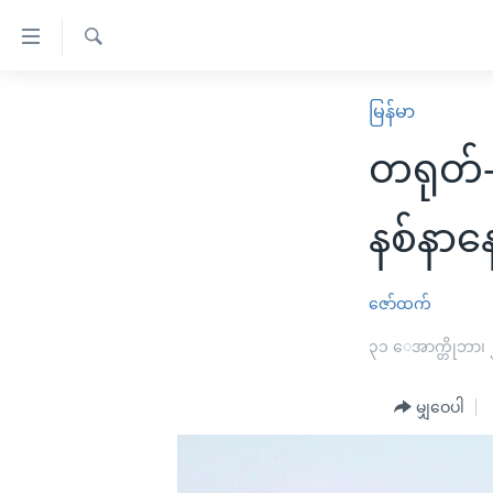
သုံး
ရ
ရှာဖွေ
လွယ်ကူ
မူလစာမျက်နှာ
မြန်မာ
ရ
စေ
မြန်မာ
လာ
တရုတ်-
သည့်
ဒ်
ကမ္ဘာ့သတင်းများ
Link
ဗွီဒီယို
နိုင်ငံတကာ
နစ်နာန
များ
သတင်းလွတ်လပ်ခွင့်
အမေရိကန်
ပင်မ
ရပ်ဝန်းတခု လမ်းတခု အလွန်
တရုတ်
ဇော်ထက်
အကြောင်းအရာ
အင်္ဂလိပ်စာလေ့လာမယ်
အစ္စရေး-ပါလက်စတိုင်း
၃၁ ေအာက္တိုဘာ၊
သို့
အပတ်စဉ်ကဏ္ဍများ
အမေရိကန်သုံးအီဒီယံ
ကျော်
မျှဝေပါ
ကြည့်
ရေဒီယိုနှင့်ရုပ်သံ အချက်အလက်များ
မကြေးမုံရဲ့ အင်္ဂလိပ်စာ
ရေဒီယို
ရန်
ရေဒီယို/တီဗွီအစီအစဉ်
ရုပ်ရှင်ထဲက အင်္ဂလိပ်စာ
တီဗွီ
ပင်မ