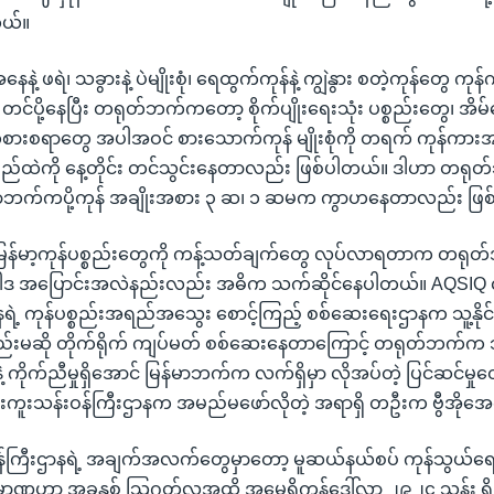
ယ်။
အနေနဲ့ ဖရဲ၊ သခွားနဲ့ ပဲမျိုးစုံ၊ ရေထွက်ကုန်နဲ့ ကျွဲနွား စတဲ့ကုန်တွေ 
င်ပို့နေပြီး တရုတ်ဘက်ကတော့ စိုက်ပျိုးရေးသုံး ပစ္စည်းတွေ၊ အိမ
စားစရာတွေ အပါအဝင် စားသောက်ကုန် မျိုးစုံကို တရက် ကုန်ကားအ
ြည်ထဲကို နေ့တိုင်း တင်သွင်းနေတာလည်း ဖြစ်ပါတယ်။ ဒါဟာ တရ
မြန်မာဘက်ကပို့ကုန် အချိုးအစား ၃ ဆ၊ ၁ ဆမက ကွာဟနေတာလည်း ဖြ
်မာ့ကုန်ပစ္စည်းတွေကို ကန့်သတ်ချက်တွေ လုပ်လာရတာက တရုတ်အစ
ဝါဒ အပြောင်းအလဲနည်းလည်း အဓိက သက်ဆိုင်နေပါတယ်။ AQSIQ လို
ဲ့ ကုန်ပစ္စည်းအရည်အသွေး စောင့်ကြည့် စစ်ဆေးရေးဌာနက သူ့နိုင
္စည်းမဆို တိုက်ရိုက် ကျပ်မတ် စစ်ဆေးနေတာကြောင့် တရုတ်ဘက်က
တွေနဲ့ ကိုက်ညီမှုရှိအောင် မြန်မာဘက်က လက်ရှိမှာ လိုအပ်တဲ့ ပြင်ဆင်မှု
ွားကူးသန်းဝန်ကြီးဌာနက အမည်မဖော်လိုတဲ့ အရာရှိ တဦးက ဗွီအိုအ
ဝန်ကြီးဌာနရဲ့ အချက်အလက်တွေမှာတော့ မူဆယ်နယ်စပ် ကုန်သွယ်ရ
ပမာဏဟာ အခုနှစ် သြဂုတ်လအထိ အမေရိကန်ဒေါ်လာ ၂၉၂၄ သန်း ရှိ