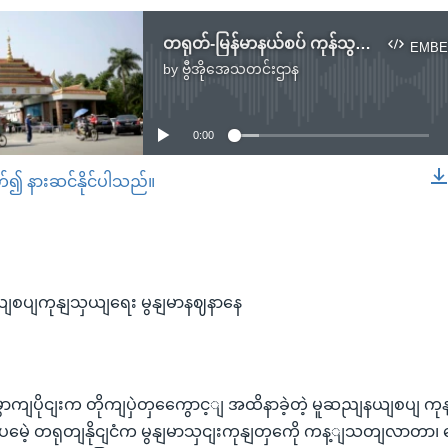
တရုတ်-မြန်မာနယ်စပ် ကုန်သွယ်ရေး မြန်မာနစ်နာနေ
EMBE
by
ဗွီအိုအေသတင်းဌာန
No media source currently available
0:00
တ်၍ နားဆင်နိုင်ပါသည်။
EMBED
ျစပျကုနျသှယျရေး မွနျမာနဈနာနေ
ောကျပိုငျးက တိုကျပှဲတှကွေောင့ျ အထိနာခဲ့တဲ့ မူဆညျနယျစပျ 
ဈလာပမေဲ့ တရုတျနိုငျငံက မွနျမာသှငျးကုနျတှကေို ကန့ျသတျလာတ