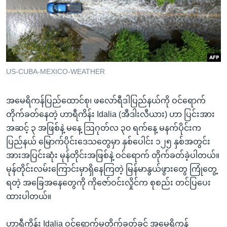
အ
သုတပဒေသာ အင်္ဂလိပ်စာ
ညွန်း
Learning English
စာမျက်နှာ
သို့
ဗွီအိုအေ လူမှုကွန်ယက်များ
ကျော်
ကြည့်
US-CUBA-MEXICO-WEATHER
ရန်
ဘာသာစကားများ
ရှာဖွေ
အမေရိကန်ပြည်ထောင်စု၊ ဖလော်ရီဒါပြည်နယ်ကို ဝင်ရောက်
ရန်
တိုက်ခတ်နေတဲ့ ဟာရီကိန်း Idalia (အီဒါးလီယား) ဟာ ပြင်းအား
နေရာ
အဆင့် ၃ အဖြစ်နဲ့ မနေ့ ဩဂုတ်လ ၃၀ ရက်နေ့ မနက်ပိုင်းက
သို့
ပြည်နယ် မြောက်ပိုင်းဒေသတွေမှာ နှစ်ပေါင်း ၁၂၅ နှစ်အတွင်း
ကျော်
အားအပြင်းဆုံး မုန်တိုင်းအဖြစ်နဲ့ ဝင်ရောက် တိုက်ခတ်ခဲ့ပါတယ်။
ရန်
မုန်တိုင်းလမ်းကြောင်းမှာရှိနေကြတဲ့ မြန်မာနွယ်ဖွားတွေ ကြုံတွေ့
ရတဲ့ အခြေအနေတွေကို ကိုဇော်ဝင်းလှိုင်က စုစည်း တင်ပြပေး
ထားပါတယ်။
ဟာရီကိန်း Idalia ဝင်ရောက်မတိုက်ခတ်ခင် အမေရိကန်