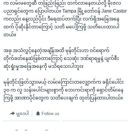
က လမ်းမတွေဆီ တဖြည်းဖြည်း တက်လာနေတယ်လို့ မိုးဇလ
ပညာရှင်တွေက ပြောပါတယ်။ Tampa မြို့တော်ဝန် Jane Castor
ကလည်း နေ့လည်ပိုင်း ဒီရေထပ်တက်ပြီး လက်ရှိအခြေအနေ
ထက် ပိုဆိုးနိုင်တာကြောင့် သတိ မပေါ့ကြဖို့ သတိပေးထားပါ
တယ်။
အခု အသံလွှင့်နေတဲ့အချိန်အထိ မုန်တိုင်းဟာ ဝင်ရောက်
တိုက်ခတ်နေဆဲဖြစ်တာကြောင့် သေဆုံး ဒဏ်ရာရမှုနဲ့ ပျက်စီး
ဆုံးရှုံးမှုအခြေအနေကို မသိရသေးပါဘူး။
မုန်တိုင်းဖြတ်သွားမယ့် လမ်းကြောင်းတလျှောက်က ခရိုင်ပေါင်း
၃၀ က လူ သန်းပေါင်းများစွာကို ဘေးကင်းရာကို ရှောင်တိမ်းနေ
ကြဖို့ အာဏာပိုင်တွေက သတိပေးချက် ထုတ်ပြန်ထားပါတယ်။
မျှဝေပါ
Follow us