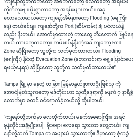
“ကျနော်တို့ဘက်ကတော့ အဓိကကတော့ လေကတော့ အရမ်းမ
တိုက်ဘူးဗျ။ မိုးရွာတာတော့ အရမ်းများတယ်။ အခု
လောလောဆယ်တော့ ကျနော့်အိမ်နားတော့ Flooding (ရေကြီး
နေ) တယ်ခင်ဗျ။ ကျနော်တို့က Port (ဆိပ်ကမ်း) နဲ့၊ ပင်လယ်နဲ့
လည်း နီးတယ်။ အောက်မှာထားတဲ့ ကားတွေ ဘီးလောက် မြုပ်နေ
တယ် ကားတွေကတော့။ ကမ်းစပ်နဲ့နီးတဲ့အခါကျတော့ Red
Zone ဆိုပြီးတော့ သူတို့က သတ်မှတ်ထားတယ်။ Flooding
(ရေကြီး) နိုင်တဲ့ Evacuation Zone (ဘေးကင်းရာ ရွေ့ပြောင်းပေး
ရမယ့်နေရာ) ဆိုပြီးတော့ သူတို့က သတ်မှတ်ထားတယ်။”
Tampa မြို့မှာ နေတဲ့ တခြား မြန်မာနွယ်ဖွားတဦးဖြစ်သူ ကို
အောင်မြတ်သူကတော့ မုန်တိုင်းဟာ သူတို့နေရာကို မနက် ၇ နာရီခွဲ
လောက်မှာ စတင် ဝင်ရောက်ခဲ့တယ်လို့ ဆိုပါတယ်။
“ကျနော်တို့ဘက်မှာ လေတိုက်တယ်၊ မနက်အစောကြီး။ အရင်
မုန်တိုင်းအနံ့မျိုးပေါ့။ မိုးရော၊ လေရော သွားတာ တွေ့တယ်။ ကျ
နော်တို့ဘက် Tampa က အဖျားပဲ သွားတာကို။ ဒီမှာတော့ ဇုံကခွဲ