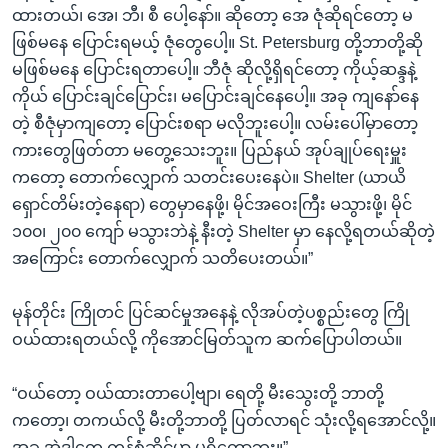
ထားတယ်၊ အေ၊ ဘီ၊ စီ ပေါ့နော်။ ဆိုတော့ အေ ဇုံဆိုရင်တော့ မ
ဖြစ်မနေ ပြောင်းရမယ့် ဇုံတွေပေါ့။ St. Petersburg တို့ဘာတို့ဆို
မဖြစ်မနေ ပြောင်းရတာပေါ့။ ဘီဇုံ ဆိုလို့ရှိရင်တော့ ကိုယ့်ဆန္ဒနဲ့
ကိုယ် ပြောင်းချင်ပြောင်း၊ မပြောင်းချင်နေပေါ့။ အခု ကျနော်နေ
တဲ့ စီဇုံမှာကျတော့ ပြောင်းစရာ မလိုဘူးပေါ့။ လမ်းပေါ်မှာတော့
ကားတွေဖြတ်တာ မတွေ့သေးဘူး။ ပြည်နယ် အုပ်ချုပ်ရေးမှူး
ကတော့ တောက်လျှောက် သတင်းပေးနေပဲ။ Shelter (ယာယိ
ရှောင်တိမ်းတဲ့နေရာ) တွေမှာနေဖို့၊ မိုင်အဝေးကြီး မသွားဖို့၊ မိုင်
၁၀၀၊ ၂၀၀ ကျော် မသွားဘဲနဲ့ နီးတဲ့ Shelter မှာ နေလို့ရတယ်ဆိုတဲ့
အကြောင်း တောက်လျှောက် သတိပေးတယ်။”
မုန်တိုင်း ကြိုတင် ပြင်ဆင်မှုအနေနဲ့ လိုအပ်တဲ့ပစ္စည်းတွေ ကြို
ဝယ်ထားရတယ်လို့ ကိုအောင်မြတ်သူက ဆက်ပြောပါတယ်။
“ဝယ်တော့ ဝယ်ထားတာပေါ့ဗျာ၊ ရေတို့ မီးသွေးတို့ ဘာတို့
ကတော့၊ တကယ်လို့ မီးတို့ဘာတို့ ပြတ်လာရင် သုံးလို့ရအောင်လို့။
အခု အဲဒါတွေ ကုန်စုံဆိုင်မှာ မရှိတော့ဘူး။”