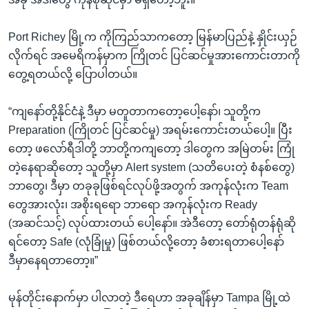
Port Richey မြို့က ကိုကြည်သာကတော့ မြန်မာပြည်နဲ့ နှိုင်းယှဉ်
လိုက်ရင် အမေရိကန်မှာက ကြိုတင် ပြင်ဆင်မှုအားကောင်းတာကို
တွေ့ရတယ်လို့ ပြောပါတယ်။
“ကျနော်တို့နိုင်ငံနဲ့ ဒီမှာ မတူတာကတော့ပေါ့နော်၊ သူတို့က
Preparation (ကြိုတင် ပြင်ဆင်မှု) အရမ်းကောင်းတယ်ပေါ့။ ပြီး
တော့ ဖလော်ရီဒါတို့ ဘာတို့ကကျတော့ ဒါတွေက အမြဲတမ်း ကြုံ
တဲ့နေရာဆိုတော့ သူတို့မှာ Alert system (သတိပေးတဲ့ စံနစ်တွေ)
ဘာတွေ၊ ဒီမှာ တခုခုဖြစ်ရင်လုပ်ဖို့အတွက် အကုန်လုံးက Team
တွေအားလုံး၊ အစိုးရရော ဘာရော အကုန်လုံးက Ready
(အဆင်သင့်) လုပ်ထားတယ် ပေါ့နော်။ အဲဒီတော့ တော်ရုံတန်ရုံဆို
ရင်တော့ Safe (လုံခြုံမှု) ဖြစ်တယ်လို့တော့ ခံစားရတာပေါ့နော်
ဒီမှာနေရတာတော့။”
မုန်တိုင်းနောက်မှာ ပါလာတဲ့ ဒီရေဟာ အခုချိန်မှာ Tampa မြို့ထဲ