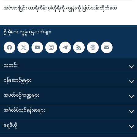
အင်အားပြင်း ဟာရီကိန်း ပွါတိုရီကို ကျွန်းကို ဖြတ်သန်းတိုက်ခတ်
ဗွီအိုအေ လူမှုကွန်ယက်များ
သတင်း
၀န်ဆောင်မှုများ
အပတ်စဉ်ကဏ္ဍများ
အင်္ဂလိပ်သင်ခန်းစာများ
ရေဒီယို