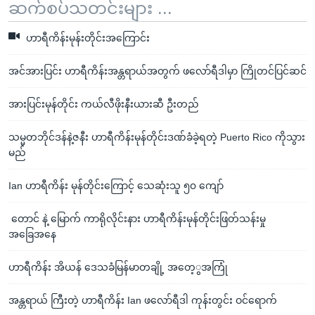
ဆက်စပ်သတင်းများ ...
ဟာရီကိန်းမုန်းတိုင်းအကြောင်း
အင်အားပြင်း ဟာရီကိန်းအန္တရာယ်အတွက် ဖလော်ရီဒါမှာ ကြိုတင်ပြင်ဆင်
အားပြင်းမုန်တိုင်း ကယ်လီဖိုးနီးယားဆီ ဦးတည်
သမ္မတဘိုင်ဒန်နဲ့ဇနီး ဟာရီကိန်းမုန်တိုင်းဒဏ်ခံခဲ့ရတဲ့ Puerto Rico ကိုသွား
မည်
Ian ဟာရီကိန်း မုန်တိုင်းကြောင့် သေဆုံးသူ ၅၀ ကျော်
တောင် နဲ့ မြောက် ကာရိုလိုင်းနား ဟာရီကိန်းမုန်တိုင်းဖြတ်သန်းမှု
အခြေအနေ
ဟာရီကိန်း အိယန် ဒေသခံမြန်မာတချို့ အတေ့ွအကြုံ
အန္တရာယ် ကြီးတဲ့ ဟာရီကိန်း Ian ဖလော်ရီဒါ ကုန်းတွင်း ဝင်ရောက်