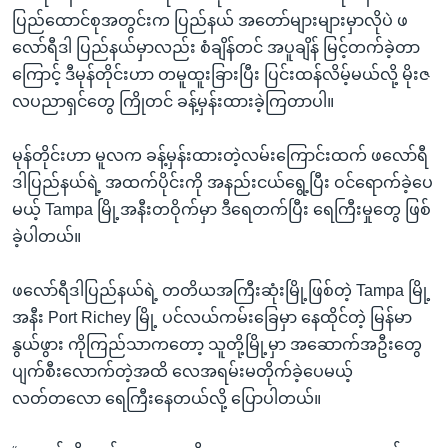
ပြည်ထောင်စုအတွင်းက ပြည်နယ် အတော်များများမှာလိုပဲ ဖ
လော်ရီဒါ ပြည်နယ်မှာလည်း စံချိန်တင် အပူချိန် မြင့်တက်ခဲ့တာ
ကြောင့် ဒီမုန်တိုင်းဟာ တမူထူးခြားပြီး ပြင်းထန်လိမ့်မယ်လို့ မိုးဇ
လပညာရှင်တွေ ကြိုတင် ခန့်မှန်းထားခဲ့ကြတာပါ။
မုန်တိုင်းဟာ မူလက ခန့်မှန်းထားတဲ့လမ်းကြောင်းထက် ဖလော်ရီ
ဒါပြည်နယ်ရဲ့ အထက်ပိုင်းကို အနည်းငယ်ရွေ့ပြီး ဝင်ရောက်ခဲ့ပေ
မယ့် Tampa မြို့အနီးတဝိုက်မှာ ဒီရေတက်ပြီး ရေကြီးမှုတွေ ဖြစ်
ခဲ့ပါတယ်။
ဖလော်ရီဒါပြည်နယ်ရဲ့ တတိယအကြီးဆုံးမြို့ဖြစ်တဲ့ Tampa မြို့
အနီး Port Richey မြို့ ပင်လယ်ကမ်းခြေမှာ နေထိုင်တဲ့ မြန်မာ
နွယ်ဖွား ကိုကြည်သာကတော့ သူတို့မြို့မှာ အဆောက်အဦးတွေ
ပျက်စီးလောက်တဲ့အထိ လေအရမ်းမတိုက်ခဲ့ပေမယ့်
လတ်တလော ရေကြီးနေတယ်လို့ ပြောပါတယ်။