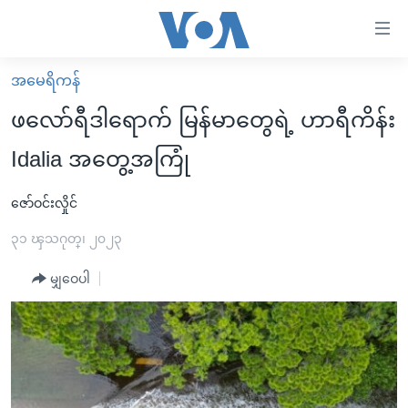
သုံး
ရ
လွယ်ကူ
အမေရိကန်
မူလစာမျက်နှာ
စေ
ဖလော်ရီဒါရောက် မြန်မာတွေရဲ့ ဟာရီကိန်း
မြန်မာ
သည့်
Idalia အတွေ့အကြုံ
ကမ္ဘာ့သတင်းများ
Link
ဗွီဒီယို
နိုင်ငံတကာ
ဇော်ဝင်းလှိုင်
များ
သတင်းလွတ်လပ်ခွင့်
အမေရိကန်
၃၁ ၾသဂုတ္၊ ၂၀၂၃
ပင်မ
ရပ်ဝန်းတခု လမ်းတခု အလွန်
တရုတ်
အကြောင်းအရာ
မျှဝေပါ
သို့
အင်္ဂလိပ်စာလေ့လာမယ်
အစ္စရေး-ပါလက်စတိုင်း
ကျော်
အပတ်စဉ်ကဏ္ဍများ
အမေရိကန်သုံးအီဒီယံ
ကြည့်
ရေဒီယိုနှင့်ရုပ်သံ အချက်အလက်များ
မကြေးမုံရဲ့ အင်္ဂလိပ်စာ
ရေဒီယို
ရန်
ပင်မ
ရေဒီယို/တီဗွီအစီအစဉ်
ရုပ်ရှင်ထဲက အင်္ဂလိပ်စာ
တီဗွီ