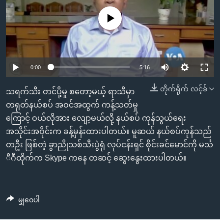
အ
သုတပဒေသာ အင်္ဂလိပ်စာ
ညွန်း
Learning English
No media source currently available
စာမျက်နှာ
သို့
ဗွီအိုအေ လူမှုကွန်ယက်များ
ကျော်
0:00
5:16
ကြည့်
ရန်
တိုက်ရိုက် လင့်ခ်
ဘာသာစကားများ
သရက်သီး တင်ပို့မှု စတော့မယ့် ရာသီမှာ
ရှာဖွေ
တရုတ်နယ်စပ် အဝင်အထွက် ကန့်သတ်မှု
ရန်
ကြောင့် ဝယ်လိုအား လျော့မယ်လို့ နယ်စပ် ကုန်သွယ်ရေး
နေရာ
အသိုင်းအဝိုင်းက ခန့်မှန်းထားပါတယ်။ မူဆယ် နယ်စပ်ကုန်သည်
သို့
တဦး ဖြစ်တဲ့ ခွာညိုသစ်သီးပွဲရုံ လုပ်ငန်းရှင် စိုင်းခင်မောင်ကို မင်္သ
ကျော်
ီဂီထိုက်က Skype ကနေ တဆင့် ဆွေးနွေးထားပါတယ်။
ရန်
မျှဝေပါ