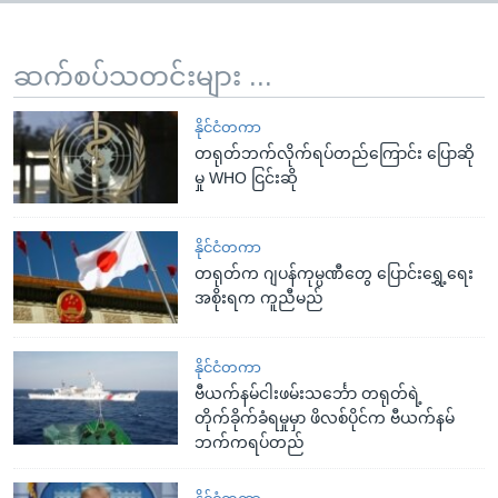
ဆက်စပ်သတင်းများ ...
နိုင်ငံတကာ
တရုတ်ဘက်လိုက်ရပ်တည်ကြောင်း ပြောဆို
မှု WHO ငြင်းဆို
နိုင်ငံတကာ
တရုတ်က ဂျပန်ကုမ္ပဏီတွေ ပြောင်းရွှေ့ရေး
အစိုးရက ကူညီမည်
နိုင်ငံတကာ
ဗီယက်နမ်ငါးဖမ်းသင်္ဘော တရုတ်ရဲ့
တိုက်ခိုက်ခံရမှုမှာ ဖိလစ်ပိုင်က ဗီယက်နမ်
ဘက်ကရပ်တည်