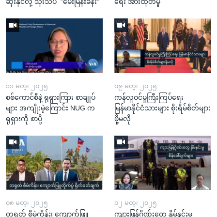
ဆိုးနိုင်လို့ သုံးသပ် "မေးမြန်းခန်း"
ရေး အားထုတ်မှု
၁၁ မတ္၊ ၂၀၂၅
၀၉ မတ္၊ ၂၀၂၅
စစ်ကောင်စီနဲ့ ရုရှားကြား စာချုပ်
ကန်လူဝင်မှုကြီးကြပ်ရေး
များ အကျိုးမဲ့ကြောင်း NUG က
မြန်မာနိုင်ငံသားများ စိုးရိမ်စိတ်များ
ရုရှားကို စာပို့
ဖို့မလို
၀၈ မတ္၊ ၂၀၂၅
၀၂ မတ္၊ ၂၀၂၅
တရုတ် စီမံကိန်း၊ ကျောက်ဖြူ
ကျားဖြန့်ဂိုဏ်းတွေ နှိမ်နင်းမှု