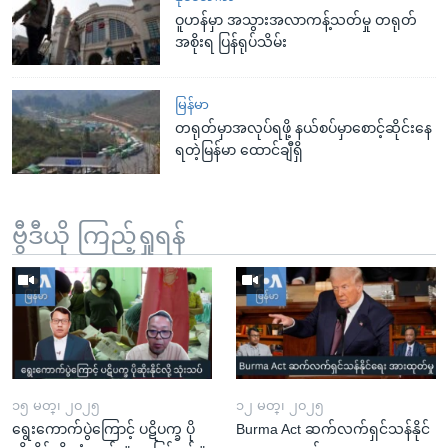
ဝူဟန်မှာ အသွားအလာကန့်သတ်မှု တရုတ်
အစိုးရ ပြန်ရုပ်သိမ်း
မြန်မာ
တရုတ်မှာအလုပ်ရဖို့ နယ်စပ်မှာစောင့်ဆိုင်းနေ
ရတဲ့မြန်မာ ထောင်ချီရှိ
ဗွီဒီယို ကြည့်ရှုရန်
၁၅ မတ္၊ ၂၀၂၅
၁၂ မတ္၊ ၂၀၂၅
ရွေးကောက်ပွဲကြောင့် ပဋိပက္ခ ပို
Burma Act ဆက်လက်ရှင်သန်နိုင်