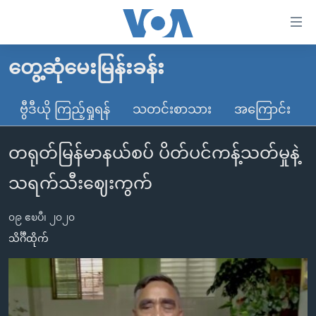
သုံး
ရ
လွယ်ကူ
တွေ့ဆုံမေးမြန်းခန်း
မူလစာမျက်နှာ
စေ
မြန်မာ
ဗွီဒီယို ကြည့်ရှုရန်
သတင်းစာသား
အကြောင်း
သည့်
ကမ္ဘာ့သတင်းများ
Link
တရုတ်မြန်မာနယ်စပ် ပိတ်ပင်ကန့်သတ်မှုနဲ့
ဗွီဒီယို
နိုင်ငံတကာ
များ
သတင်းလွတ်လပ်ခွင့်
အမေရိကန်
သရက်သီးဈေးကွက်
ပင်မ
ရပ်ဝန်းတခု လမ်းတခု အလွန်
တရုတ်
အကြောင်းအရာ
၀၉ ဧၿပီ၊ ၂၀၂၀
သို့
အင်္ဂလိပ်စာလေ့လာမယ်
အစ္စရေး-ပါလက်စတိုင်း
သိင်္ဂီထိုက်
ကျော်
အပတ်စဉ်ကဏ္ဍများ
အမေရိကန်သုံးအီဒီယံ
ကြည့်
ရေဒီယိုနှင့်ရုပ်သံ အချက်အလက်များ
မကြေးမုံရဲ့ အင်္ဂလိပ်စာ
ရေဒီယို
ရန်
ပင်မ
ရေဒီယို/တီဗွီအစီအစဉ်
ရုပ်ရှင်ထဲက အင်္ဂလိပ်စာ
တီဗွီ