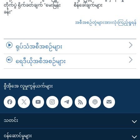
တိုက်ပွဲ ရိုက်ခတ်ချက် "မေးမြန်း
စိန်ခေါ်ချက်များ
ခန်း"
အစီအစဉ်တွဲများအားလုံးကြည့်ရှုရန်
ရုပ်သံအစီအစဉ်များ
ရေဒီယိုအစီအစဉ်များ
ဗွီအိုအေ လူမှုကွန်ယက်များ
သတင်း
၀န်ဆောင်မှုများ