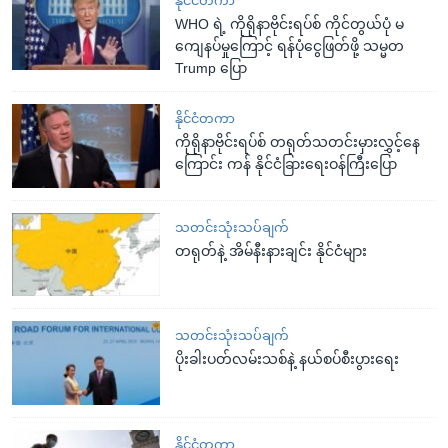
နိုင်ငံတကာ
WHO ရဲ့ ကိုရိုနာဗိုင်းရပ်စ် ကိုင်တွယ်ပုံ မ
ကျေနပ်မှုကြောင့် ရန်ပုံငွေဖြတ်ဖို့ သမ္မတ
Trump ပြော
နိုင်ငံတကာ
ကိုရိုနာဗိုင်းရပ်စ် တရုတ်သတင်းမှားလွှင့်နေ
ကြောင်း ကန် နိုင်ငံခြားရေးဝန်ကြီးပြော
သတင်းသုံးသပ်ချက်
တရုတ်နဲ့ အိမ်နီးနားချင်း နိုင်ငံများ
သတင်းသုံးသပ်ချက်
ပိုးခါးပတ်လမ်းသစ်နဲ့ နယ်စပ်စီးပွားရေး
နိုင်ငံတကာ