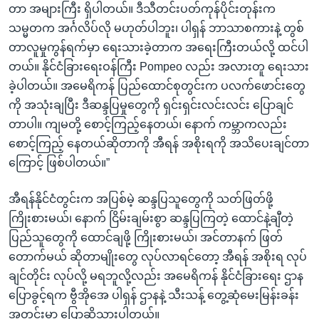
တာ အများကြီး ရှိပါတယ်။ ဒီသီတင်းပတ်ကုန်ပိုင်းတုန်းက
သမ္မတက အင်္ဂလိပ်လို မဟုတ်ပါဘူး၊ ပါရှန် ဘာသာစကားနဲ့ တွစ်
တာလူမှုကွန်ရက်မှာ ရေးသားခဲ့တာက အရေးကြီးတယ်လို့ ထင်ပါ
တယ်။ နိုင်ငံခြားရေးဝန်ကြီး Pompeo လည်း အလားတူ ရေးသား
ခဲ့ပါတယ်။ အမေရိကန် ပြည်ထောင်စုတွင်းက ပလက်ဖောင်းတွေ
ကို အသုံးချပြီး ဒီဆန္ဒပြမှုတွေကို ရှင်းရှင်းလင်းလင်း ပြောချင်
တာပါ။ ကျမတို့ စောင့်ကြည့်နေတယ်၊ နောက် ကမ္ဘာကလည်း
စောင့်ကြည့် နေတယ်ဆိုတာကို အီရန် အစိုးရကို အသိပေးချင်တာ
ကြောင့် ဖြစ်ပါတယ်။”
အီရန်နိုင်ငံတွင်းက အပြစ်မဲ့ ဆန္ဒပြသူတွေကို သတ်ဖြတ်ဖို့
ကြိုးစားမယ်၊ နောက် ငြိမ်းချမ်းစွာ ဆန္ဒပြကြတဲ့ ထောင်နဲ့ချီတဲ့
ပြည်သူတွေကို ထောင်ချဖို့ ကြိုးစားမယ်၊ အင်တာနက် ဖြတ်
တောက်မယ် ဆိုတာမျိုးတွေ လုပ်လာရင်တော့ အီရန် အစိုးရ လုပ်
ချင်တိုင်း လုပ်လို့ မရဘူလို့လည်း အမေရိကန် နိုင်ငံခြားရေး ဌာန
ပြောခွင့်ရက ဗွီအိုအေ ပါရှန် ဌာနနဲ့ သီးသန့် တွေ့ဆုံမေးမြန်းခန်း
အတွင်းမှာ ပြောဆိုသွားပါတယ်။