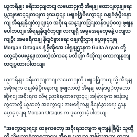
ယူကရိနျး ခရီးသညျတငျ လယောဉျကို အီရနျ တောျလှနျရေး
ပွညျစောင့ျတပျက မှားယှငျး ပဈခခြဲ့မိကွောငျး ဝနျခံခဲ့ပွီးနော
ကျ အီရနျနိုငျငံတှငျးမှာ အစိုးရ ဆန့ျကငြျဆန်ဒပွပှဲတှေ ဖွဈန
ပေါတယျ။ အီရနျနိုငျငံတှငျး လကျရှိ အခွအေနတှေနေဲ့ ပတျသ
ကျပွီး အမရေိကနျ နိုငျငံခွားရေး ဝနျကွီးဌာန ပွောခှင့ျရ
Morgan Ortagus နဲ့ ဗှီအိုအေ ပါရှနျဌာနက Guita Aryan တို့
တှေ့ဆုံမေးမွနျးထားတဲ့ထဲကနေ မသိငျ်ဂ ီထိုကျ ကောကျနုတျ
တငျပွထားပါတယျ။
ယူကရိနျး ခရီးသညျတငျ လယောဉျကို ပဈခခြဲ့တယျလို့ အီရနျ
အစိုးရက ဝနျခံခဲ့ပွီးနောကျ ဖွဈလာတဲ့ အီရနျ ဆန်ဒပွပှဲတှဟော
ဆိုရငျ အစိုးရက လိမျညာခံရတာကွောင့ျ အမြားစုက ဆန်ဒပွ
ကွတာလို့ ယူဆတဲ့ အကွောငျး အမရေိကနျ နိုငျငံခွားရေး ဌာန
ပွောခှင့ျရ Morgan Ortagus က ဖွကွေားခဲ့ပါတယျ။
“အကွောငျးရငျး တခုကတော့ အစိုးရဘကျက ရကျနဲ့ခြီပွီး သူတို့
ကို လိမျညာခဲ့တာကွောင့ျ အီရနျ ပွညျသူ အမြားအပွား ထှကျ