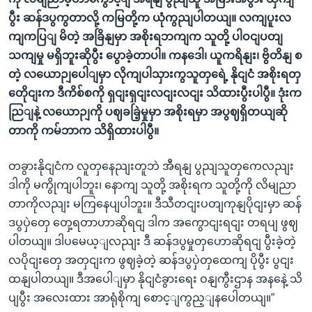
ပွီး ဆန်ဒပွကွတာလို့ ကမြတို့က ယုံကွညျပါတယျ။ လကျပူးလ
ကျကပြျ မိတဲ့ အခြိနျမှာ အစိုးရဘကျက သူတို့ ပါဝငျပတျ
သကျမှု မရှိဘူးဆိုပွီး ပွောခဲ့တာပါ။ ကနဒေါ၊ ယူကရိနျး၊ ဗွိတိနျ စ
တဲ့ လယောဉျပေါျမှာ လိုကျပါသှားကွသူတှရေဲ့ နိုငျငံ အစိုးရတှ
တေိုငျးက ဒီကိစ်စကို ရှငျးရှငျးလငျးလငျး သိထားပွီးပါပွီ။ ဒုံးက
ညြျနဲ့ လယောဉျကို ပဈခခြဲ့မှုမှာ အစိုးရမှာ အပွဈရှိတယျဆို
တာကို ကမ်ဘာက သိရှိထားပါပွီ။
တခွားနိုငျငံက လူတှနေညျးတူဘဲ အီရနျ ပွညျသူတှကေလညျး
ဒါကို မကွိုကျပါဘူး၊ နောကျ သူတို့ အစိုးရက သူတို့ကို လိမျညာ
တာကိုလညျး မကြနေပျပါဘူး။ ဒီသီတငျးပတျကုနျပိုငျးမှာ ဆန်
ဒပွပှဲတှေ တှေ့ရတာဟာဆိုရငျ ဒါက အကွောငျးရငျး တရပျ ဖွဈ
ပါတယျ။ ဒါပမေယ့ျလညျး ဒီ ဆန်ဒပွမှုတှဟောဆိုရငျ ပွီးခဲ့တဲ့
လပိုငျးတှေ အတှငျးက ဖွဈခဲ့တဲ့ ဆန်ဒပွပှဲတှထေကျ ပိုပွီး ပွငျး
ထနျပါတယျ။ ဒီအပေါျမှာ နိုငျငံခွားရေး ဝနျကွီးဌာန အနနေဲ့ သိ
ပျပွီး အလေးထား အာရုံစိုကျ စောင့ျကွည့ျနပေါတယျ။”