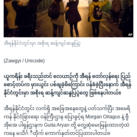
အ
သုတပဒေသာ အင်္ဂလိပ်စာ
ညွန်း
Learning English
စာမျက်နှာ
သို့
ဗွီအိုအေ လူမှုကွန်ယက်များ
ကျော်
ကြည့်
အီရန်နိုင်ငံတွင်းမှာ အစိုးရ ဆန့်ကျင်ဆန္ဒပြပွဲ
ရန်
ဘာသာစကားများ
ရှာဖွေ
(Zawgyi / Unicode)
ရန်
နေရာ
ယူကရိန်း ခရီးသည်တင် လေယာဉ်ကို အီရန် တော်လှန်ရေး ပြည်
သို့
စောင့်တပ်က မှားယွင်း ပစ်ချခဲ့မိကြောင်း ဝန်ခံခဲ့ပြီးနောက် အီရန်
ကျော်
နိုင်ငံတွင်းမှာ အစိုးရ ဆန့်ကျင်ဆန္ဒပြပွဲတွေ ဖြစ်နေပါတယ်။
ရန်
အီရန်နိုင်ငံတွင်း လက်ရှိ အခြေအနေတွေနဲ့ ပတ်သက်ပြီး အမေရိ
ကန် နိုင်ငံခြားရေး ဝန်ကြီးဌာန ပြောခွင့်ရ Morgan Ortagus နဲ့ ဗွီ
အိုအေ ပါရှန်ဌာနက Guita Aryan တို့ တွေ့ဆုံမေးမြန်းထားတဲ့ထဲ
ကနေ မသိင်္ဂ ီထိုက် ကောက်နုတ်တင်ပြထားပါတယ်။