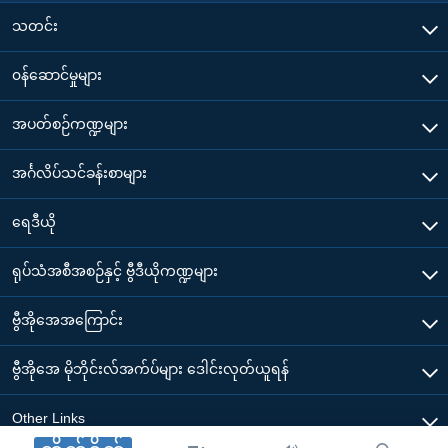
သတင်း
၀န်ဆောင်မှုများ
အပတ်စဉ်ကဏ္ဍများ
အင်္ဂလိပ်သင်ခန်းစာများ
ရေဒီယို
ရုပ်သံအစီအစဉ်နှင့် ဗွီဒီယိုကဏ္ဍများ
ဗွီအိုအေအကြောင်း
ဗွီအိုအေ မိုဘိုင်းလ်အက်ပ်များ ဒေါင်းလုတ်ယူရန်
Other Links