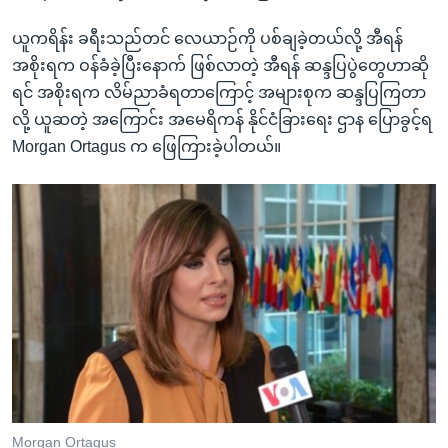
ယူကရိန်း ခရီးသည်တင် လေယာဉ်ကို ပစ်ချခဲ့တယ်လို့ အီရန်
အစိုးရက ဝန်ခံခဲ့ပြီးနောက် ဖြစ်လာတဲ့ အီရန် ဆန္ဒပြပွဲတွေဟာဆို
ရင် အစိုးရက လိမ်ညာခံရတာကြောင့် အများစုက ဆန္ဒပြကြတာ
လို့ ယူဆတဲ့ အကြောင်း အမေရိကန် နိုင်ငံခြားရေး ဌာန ပြောခွင့်ရ
Morgan Ortagus က ဖြေကြားခဲ့ပါတယ်။
Morgan Ortagus