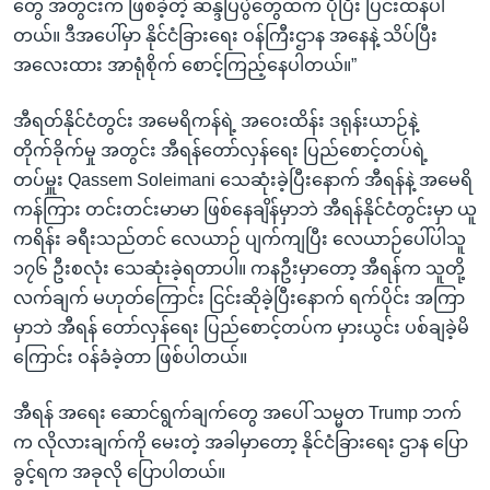
တွေ အတွင်းက ဖြစ်ခဲ့တဲ့ ဆန္ဒပြပွဲတွေထက် ပိုပြီး ပြင်းထန်ပါ
တယ်။ ဒီအပေါ်မှာ နိုင်ငံခြားရေး ဝန်ကြီးဌာန အနေနဲ့ သိပ်ပြီး
အလေးထား အာရုံစိုက် စောင့်ကြည့်နေပါတယ်။”
အီရတ်နိုင်ငံတွင်း အမေရိကန်ရဲ့ အဝေးထိန်း ဒရုန်းယာဉ်နဲ့
တိုက်ခိုက်မှု အတွင်း အီရန်တော်လှန်ရေး ပြည်စောင့်တပ်ရဲ့
တပ်မှူး Qassem Soleimani သေဆုံးခဲ့ပြီးနောက် အီရန်နဲ့ အမေရိ
ကန်ကြား တင်းတင်းမာမာ ဖြစ်နေချိန်မှာဘဲ အီရန်နိုင်ငံတွင်းမှာ ယူ
ကရိန်း ခရီးသည်တင် လေယာဉ် ပျက်ကျပြီး လေယာဉ်ပေါ်ပါသူ
၁၇၆ ဦးစလုံး သေဆုံးခဲ့ရတာပါ။ ကနဦးမှာတော့ အီရန်က သူတို့
လက်ချက် မဟုတ်ကြောင်း ငြင်းဆိုခဲ့ပြီးနောက် ရက်ပိုင်း အကြာ
မှာဘဲ အီရန် တော်လှန်ရေး ပြည်စောင့်တပ်က မှားယွင်း ပစ်ချခဲ့မိ
ကြောင်း ဝန်ခံခဲ့တာ ဖြစ်ပါတယ်။
အီရန် အရေး ဆောင်ရွက်ချက်တွေ အပေါ် သမ္မတ Trump ဘက်
က လိုလားချက်ကို မေးတဲ့ အခါမှာတော့ နိုင်ငံခြားရေး ဌာန ပြော
ခွင့်ရက အခုလို ပြောပါတယ်။