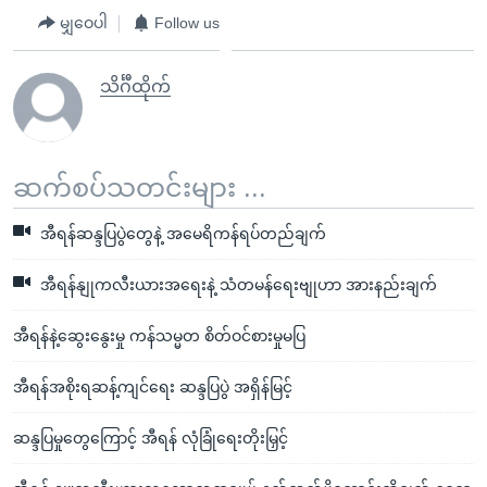
မျှဝေပါ
Follow us
သိင်္ဂီထိုက်
ဆက်စပ်သတင်းများ ...
အီရန်ဆန္ဒပြပွဲတွေနဲ့ အမေရိကန်ရပ်တည်ချက်
အီရန်နျုကလီးယားအရေးနဲ့ သံတမန်ရေးဗျုဟာ အားနည်းချက်
အီရန်နဲ့ဆွေးနွေးမှု ကန်သမ္မတ စိတ်ဝင်စားမှုမပြ
အီရန်အစိုးရဆန့်ကျင်ရေး ဆန္ဒပြပွဲ အရှိန်မြင့်
ဆန္ဒပြမှုတွေကြောင့် အီရန် လုံခြုံရေးတိုးမြှင့်