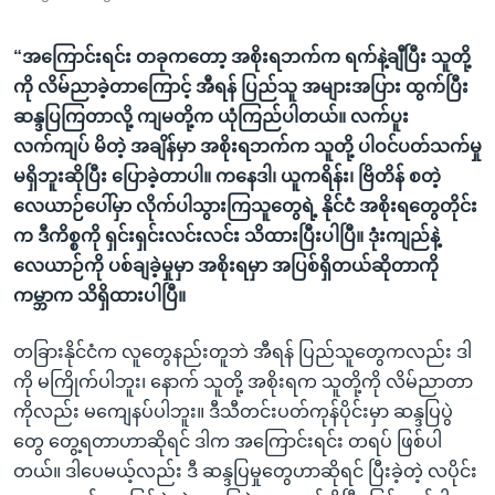
“အကြောင်းရင်း တခုကတော့ အစိုးရဘက်က ရက်နဲ့ချီပြီး သူတို့
ကို လိမ်ညာခဲ့တာကြောင့် အီရန် ပြည်သူ အများအပြား ထွက်ပြီး
ဆန္ဒပြကြတာလို့ ကျမတို့က ယုံကြည်ပါတယ်။ လက်ပူး
လက်ကျပ် မိတဲ့ အချိန်မှာ အစိုးရဘက်က သူတို့ ပါဝင်ပတ်သက်မှု
မရှိဘူးဆိုပြီး ပြောခဲ့တာပါ။ ကနေဒါ၊ ယူကရိန်း၊ ဗြိတိန် စတဲ့
လေယာဉ်ပေါ်မှာ လိုက်ပါသွားကြသူတွေရဲ့ နိုင်ငံ အစိုးရတွေတိုင်း
က ဒီကိစ္စကို ရှင်းရှင်းလင်းလင်း သိထားပြီးပါပြီ။ ဒုံးကျည်နဲ့
လေယာဉ်ကို ပစ်ချခဲ့မှုမှာ အစိုးရမှာ အပြစ်ရှိတယ်ဆိုတာကို
ကမ္ဘာက သိရှိထားပါပြီ။
တခြားနိုင်ငံက လူတွေနည်းတူဘဲ အီရန် ပြည်သူတွေကလည်း ဒါ
ကို မကြိုက်ပါဘူး၊ နောက် သူတို့ အစိုးရက သူတို့ကို လိမ်ညာတာ
ကိုလည်း မကျေနပ်ပါဘူး။ ဒီသီတင်းပတ်ကုန်ပိုင်းမှာ ဆန္ဒပြပွဲ
တွေ တွေ့ရတာဟာဆိုရင် ဒါက အကြောင်းရင်း တရပ် ဖြစ်ပါ
တယ်။ ဒါပေမယ့်လည်း ဒီ ဆန္ဒပြမှုတွေဟာဆိုရင် ပြီးခဲ့တဲ့ လပိုင်း