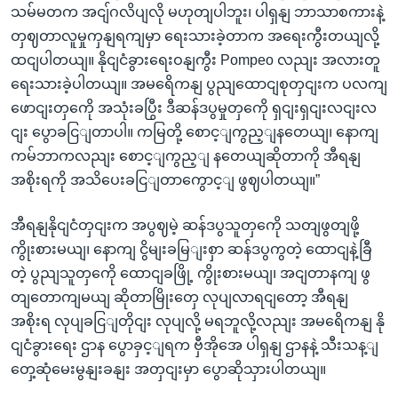
သမ်မတက အငျ်ဂလိပျလို မဟုတျပါဘူး၊ ပါရှနျ ဘာသာစကားနဲ့
တှဈတာလူမှုကှနျရကျမှာ ရေးသားခဲ့တာက အရေးကွီးတယျလို့
ထငျပါတယျ။ နိုငျငံခွားရေးဝနျကွီး Pompeo လညျး အလားတူ
ရေးသားခဲ့ပါတယျ။ အမရေိကနျ ပွညျထောငျစုတှငျးက ပလကျ
ဖောငျးတှကေို အသုံးခပြွီး ဒီဆန်ဒပွမှုတှကေို ရှငျးရှငျးလငျးလ
ငျး ပွောခငြျတာပါ။ ကမြတို့ စောင့ျကွည့ျနတေယျ၊ နောကျ
ကမ်ဘာကလညျး စောင့ျကွည့ျ နတေယျဆိုတာကို အီရနျ
အစိုးရကို အသိပေးခငြျတာကွောင့ျ ဖွဈပါတယျ။”
အီရနျနိုငျငံတှငျးက အပွဈမဲ့ ဆန်ဒပွသူတှကေို သတျဖွတျဖို့
ကွိုးစားမယျ၊ နောကျ ငွိမျးခမြျးစှာ ဆန်ဒပွကွတဲ့ ထောငျနဲ့ခြီ
တဲ့ ပွညျသူတှကေို ထောငျခဖြို့ ကွိုးစားမယျ၊ အငျတာနကျ ဖွ
တျတောကျမယျ ဆိုတာမြိုးတှေ လုပျလာရငျတော့ အီရနျ
အစိုးရ လုပျခငြျတိုငျး လုပျလို့ မရဘူလို့လညျး အမရေိကနျ နို
ငျငံခွားရေး ဌာန ပွောခှင့ျရက ဗှီအိုအေ ပါရှနျ ဌာနနဲ့ သီးသန့ျ
တှေ့ဆုံမေးမွနျးခနျး အတှငျးမှာ ပွောဆိုသှားပါတယျ။