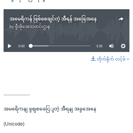
အမေရိကန် ဖြစ်စေချင်တဲ့ အီရန် အခြေအနေ
by
ဗွီအိုအေသတင်းဌာန
No media source currently available
0:00
3:35
တိုက်ရိုက် လင့်ခ်
......................
အမရေိကနျ ဖွဈစခေငြျတဲ့ အီရနျ အခွအေနေ
(Unicode)