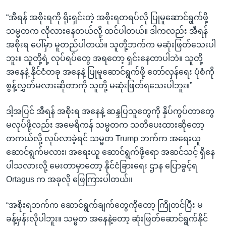
“အီရန် အစိုးရကို ရိုးရှင်းတဲ့ အစိုးရတရပ်လို ပြုမူဆောင်ရွက်ဖို့
သမ္မတက လိုလားနေတယ်လို့ ထင်ပါတယ်။ ဒါကလည်း အီရန်
အစိုးရ ပေါ်မှာ မူတည်ပါတယ်။ သူတို့ဘက်က မဆုံးဖြတ်သေးပါ
ဘူး။ သူတို့ရဲ့ လုပ်ရပ်တွေ အရတော့ ရှင်းနေတာပါဘဲ။ သူတို့
အနေနဲ့ နိုင်ငံတခု အနေနဲ့ ပြုမူဆောင်ရွက်ဖို့ တော်လှန်ရေး ပုံစံကို
စွန့်လွှတ်မလားဆိုတာကို သူတို့ မဆုံးဖြတ်ရသေးပါဘူး။”
ဒါ့အပြင် အီရန် အစိုးရ အနေနဲ့ ဆန္ဒပြသူတွေကို နှိပ်ကွပ်တာတွေ
မလုပ်ဖို့လည်း အမေရိကန် သမ္မတက သတိပေးထားဆိုတော့
တကယ်လို့ လုပ်လာခဲ့ရင် သမ္မတ Trump ဘက်က အရေးယူ
ဆောင်ရွက်မလား၊ အရေးယူ ဆောင်ရွက်ဖို့ရော အဆင်သင့် ရှိနေ
ပါသလားလို့ မေးတာမှာတော့ နိုင်ငံခြားရေး ဌာန ပြောခွင့်ရ
Ortagus က အခုလို ဖြေကြားပါတယ်။
“အစိုးရဘက်က ဆောင်ရွက်ချက်တွေကိုတော့ ကြိုတင်ပြီး မ
ခန့်မှန်းလိုပါဘူး။ သမ္မတ အနေနဲ့တော့ ဆုံးဖြတ်ဆောင်ရွက်နိုင်