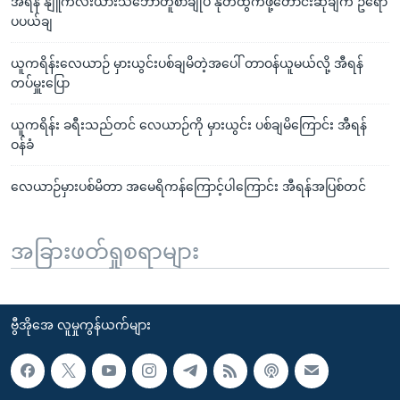
အီရန် နျူကလီးယားသဘောတူစာချုပ် နုတ်ထွက်ဖို့တောင်းဆိုချက် ဥရော
ပပယ်ချ
ယူကရိန်းလေယာဉ် မှားယွင်းပစ်ချမိတဲ့အပေါ် တာဝန်ယူမယ်လို့ အီရန်
တပ်မှူးပြော
ယူကရိန်း ခရီးသည်တင် လေယာဉ်ကို မှားယွင်း ပစ်ချမိကြောင်း အီရန်
ဝန်ခံ
လေယာဉ်မှားပစ်မိတာ အမေရိကန်ကြောင့်ပါကြောင်း အီရန်အပြစ်တင်
အခြားဖတ်ရှုစရာများ
ဗွီအိုအေ လူမှုကွန်ယက်များ