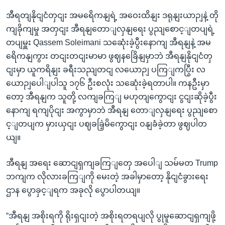
အီရတျနိုငျငံတှငျး အမရေိကနျရဲ့ အဝေးထိနျး ဒရုနျးယာဉျနဲ့ တို
ကျခိုကျမှု အတှငျး အီရနျတောျလှနျရေး ပွညျစောင့ျတပျရဲ့
တပျမှူး Qassem Soleimani သဆေုံးခဲ့ပွီးနောကျ အီရနျနဲ့ အမ
ရေိကနျကွား တငျးတငျးမာမာ ဖွဈနခြေိနျမှာဘဲ အီရနျနိုငျငံတှ
ငျးမှာ ယူကရိနျး ခရီးသညျတငျ လယောဉျ ပကြျကပြွီး လ
ယောဉျပေါျပါသူ ၁၇၆ ဦးစလုံး သဆေုံးခဲ့ရတာပါ။ ကနဦးမှာ
တော့ အီရနျက သူတို့ လကျခကြျ မဟုတျကွောငျး ငွငျးဆိုခဲ့ပွီး
နောကျ ရကျပိုငျး အကွာမှာဘဲ အီရနျ တောျလှနျရေး ပွညျစော
င့ျတပျက မှားယှငျး ပဈခခြဲ့မိကွောငျး ဝနျခံခဲ့တာ ဖွဈပါတ
ယျ။
အီရနျ အရေး ဆောငျရှကျခကြျတှေ အပေါျ သမ်မတ Trump
ဘကျက လိုလားခကြျကို မေးတဲ့ အခါမှာတော့ နိုငျငံခွားရေး
ဌာန ပွောခှင့ျရက အခုလို ပွောပါတယျ။
“အီရနျ အစိုးရကို ရိုးရှငျးတဲ့ အစိုးရတရပျလို ပွုမူဆောငျရှကျဖို့