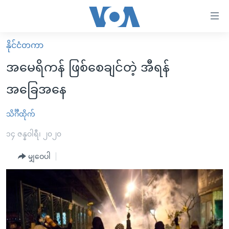
သုံး
ရ
လွယ်ကူ
နိုင်ငံတကာ
မူလစာမျက်နှာ
စေ
အမေရိကန် ဖြစ်စေချင်တဲ့ အီရန်
မြန်မာ
သည့်
အခြေအနေ
ကမ္ဘာ့သတင်းများ
Link
ဗွီဒီယို
နိုင်ငံတကာ
သိင်္ဂီထိုက်
များ
သတင်းလွတ်လပ်ခွင့်
အမေရိကန်
၁၄ ဇန္နဝါရီ၊ ၂၀၂၀
ပင်မ
ရပ်ဝန်းတခု လမ်းတခု အလွန်
တရုတ်
အကြောင်းအရာ
မျှဝေပါ
သို့
အင်္ဂလိပ်စာလေ့လာမယ်
အစ္စရေး-ပါလက်စတိုင်း
ကျော်
အပတ်စဉ်ကဏ္ဍများ
အမေရိကန်သုံးအီဒီယံ
ကြည့်
ရေဒီယိုနှင့်ရုပ်သံ အချက်အလက်များ
မကြေးမုံရဲ့ အင်္ဂလိပ်စာ
ရေဒီယို
ရန်
ပင်မ
ရေဒီယို/တီဗွီအစီအစဉ်
ရုပ်ရှင်ထဲက အင်္ဂလိပ်စာ
တီဗွီ