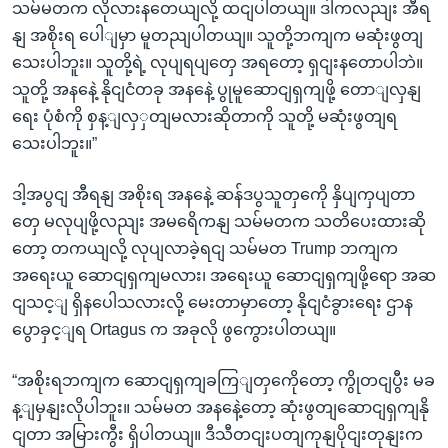
သမ်မတက လိုလားနတေယျလို့ ထငျပါတယျ။ ဒါကလညျး အီရ
နျ အစိုးရ ပေါျမှာ မူတညျပါတယျ။ သူတို့ဘကျက မဆုံးဖွတျ
သေးပါဘူး။ သူတို့ရဲ့ လုပျရပျတှေ အရတော့ ရှငျးနတောပါဘဲ။
သူတို့ အနနေဲ့ နိုငျငံတခု အနနေဲ့ ပွုမူဆောငျရှကျဖို့ တောျလှနျ
ရေး ပုံစံကို စှန့ျလှှတျမလားဆိုတာကို သူတို့ မဆုံးဖွတျရ
သေးပါဘူး။”
ဒါ့အပွငျ အီရနျ အစိုးရ အနနေဲ့ ဆန်ဒပွသူတှကေို နှိပျကှပျတာ
တှေ မလုပျဖို့လညျး အမရေိကနျ သမ်မတက သတိပေးထားဆို
တော့ တကယျလို့ လုပျလာခဲ့ရငျ သမ်မတ Trump ဘကျက
အရေးယူ ဆောငျရှကျမလား၊ အရေးယူ ဆောငျရှကျဖို့ရော အဆ
ငျသင့ျ ရှိနပေါသလားလို့ မေးတာမှာတော့ နိုငျငံခွားရေး ဌာန
ပွောခှင့ျရ Ortagus က အခုလို ဖွကွေားပါတယျ။
“အစိုးရဘကျက ဆောငျရှကျခကြျတှကေိုတော့ ကွိုတငျပွီး မခ
န့ျမှနျးလိုပါဘူး။ သမ်မတ အနနေဲ့တော့ ဆုံးဖွတျဆောငျရှကျနို
ငျတာ အမြားကွီး ရှိပါတယျ။ ဒီသီတငျးပတျကုနျပိုငျးတုနျးက