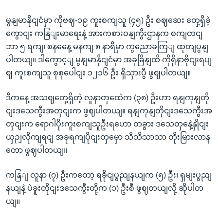
မွနျမာနိုငျငံမှာ ကိုဗဈ-၁၉ ကူးစကျသူ (၄၅) ဦး စဈဆေး တှေ့ရှိခဲ့
ကွောငျး ကနြျးမာရေးနဲ့ အားကစားဝနျကွီးဌာနက စကျတငျ
ဘာ ၅ ရကျ၊ စနနေေ့ မနကျ ၈ နာရီမှာ ကွညောခကြျ ထုတျပွနျ
ပါတယျ။ ဒါကွောင့ျ မွနျမာနိုငျငံမှာ အခုခြိနျထိ ကိုရိုနာဗိုငျးရပျ
ဈ ကူးစကျသူ စုစုပေါငျး ၁၂၁၆ ဦး ရှိသှားပွီ ဖွဈပါတယျ။
ဒီကနေ့ အသဈတှေ့ရှိတဲ့ လူနာတှထေဲက (၃၈) ဦးဟာ ရနျကုနျတို
ငျးဒသေကွီးအတှငျးက ဖွဈပါတယျ။ ရနျကုနျတိုငျးဒသေကွီးအ
တှငျးက ရောဂါပိုးကူးစကျသူဦးရဟော တခွား ဒသေတှနေဲ့နှိုငျး
ယှဉျလိုကျရငျ အခုရကျပိုငျးတှမှော သိသိသာသာ တိုးမြားလာန
တော ဖွဈပါတယျ။
ကနြျ လူနာ (၇) ဦးကတော့ ရခိုငျပွညျနယျက (၅) ဦး၊ ရှမျးပွညျ
နယျနဲ့ ပဲခူးတိုငျးဒသေကွီးတို့က (၁) ဦးစီ ဖွဈတယျလို့ ဆိုပါတ
ယျ။