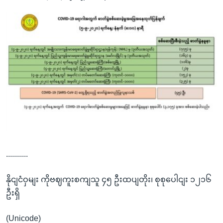
...........
နိုငျငံဝှမျး ကိုဗဈကူးစကျသူ ၄၅ ဦးထပျတိုး၊ စုစုပေါငျး ၁၂၁၆
ဦးရှိ
(Unicode)