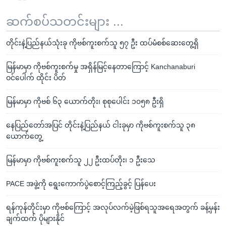
ဆက်စပ်သတင်းများ ...
တိုင်းနဲ့ပြည်နယ်သုံးခု ကိုဗစ်ကူးစက်သူ ၅၇ ဦး ထပ်မံစစ်ဆေးတွေ့ရှိ
မြန်မာမှာ ကိုဗစ်ကူးစက်မှု အရှိန်မြင့်နေတာကြောင့် Kanchanaburi
ဝင်ပေါက် ထိုင်း ပိတ်
မြန်မာမှာ ကိုဗစ် ၆၃ ယောက်တိုး၊ စုစုပေါင်း ၁၀၅၈ ဦးရှိ
နေပြည်တော်အပြင် တိုင်းနဲ့ပြည်နယ် ငါးခုမှာ ကိုဗစ်ကူးစက်သူ ၃၈
ယောက်တွေ့
မြန်မာမှာ ကိုဗစ်ကူးစက်သူ ၂၂ ဦးထပ်တိုး၊ ၁ ဦးသေ
PACE အဖွဲ့ကို ရွေးကောက်ပွဲစောင့်ကြည့်ခွင့် ပြန်ပေး
ရန်ကုန်တိုင်းမှာ ကိုဗစ်ကြောင့် အလုပ်လက်မဲ့ဖြစ်ရသူအရေအတွက် ခန့်မှန်း
ချက်ထက် ပိုများနိုင်