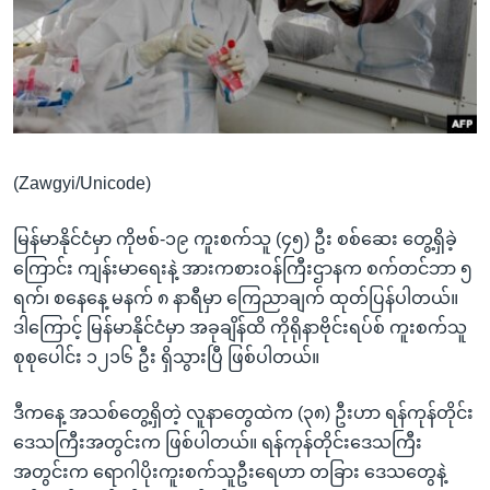
အ
သုတပဒေသာ အင်္ဂလိပ်စာ
ညွန်း
Learning English
စာမျက်နှာ
သို့
ဗွီအိုအေ လူမှုကွန်ယက်များ
ကျော်
ကြည့်
(Zawgyi/Unicode)
ရန်
ဘာသာစကားများ
ရှာဖွေ
မြန်မာနိုင်ငံမှာ ကိုဗစ်-၁၉ ကူးစက်သူ (၄၅) ဦး စစ်ဆေး တွေ့ရှိခဲ့
ရန်
ကြောင်း ကျန်းမာရေးနဲ့ အားကစားဝန်ကြီးဌာနက စက်တင်ဘာ ၅
နေရာ
ရက်၊ စနေနေ့ မနက် ၈ နာရီမှာ ကြေညာချက် ထုတ်ပြန်ပါတယ်။
သို့
ဒါကြောင့် မြန်မာနိုင်ငံမှာ အခုချိန်ထိ ကိုရိုနာဗိုင်းရပ်စ် ကူးစက်သူ
ကျော်
စုစုပေါင်း ၁၂၁၆ ဦး ရှိသွားပြီ ဖြစ်ပါတယ်။
ရန်
ဒီကနေ့ အသစ်တွေ့ရှိတဲ့ လူနာတွေထဲက (၃၈) ဦးဟာ ရန်ကုန်တိုင်း
ဒေသကြီးအတွင်းက ဖြစ်ပါတယ်။ ရန်ကုန်တိုင်းဒေသကြီး
အတွင်းက ရောဂါပိုးကူးစက်သူဦးရေဟာ တခြား ဒေသတွေနဲ့