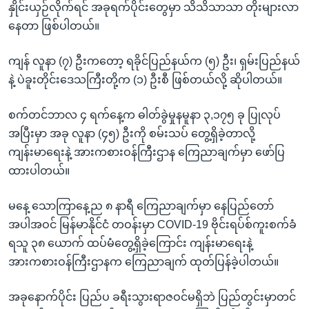
နှိုင်းယှဉ်လိုက်ရင် အခုရက်ပိုင်းတွေမှာ သိသိသာသာ တိုးများလာ
နေတာ ဖြစ်ပါတယ်။
ကျန် လူနာ (၇) ဦးကတော့ ရခိုင်ပြည်နယ်က (၅) ဦး၊ ရှမ်းပြည်နယ်
နဲ့ ပဲခူးတိုင်းဒေသကြီးတို့က (၁) ဦးစီ ဖြစ်တယ်လို့ ဆိုပါတယ်။
စက်တင်ဘာလ ၄ ရက်နေ့က ဓါတ်ခွဲမှုနမူနာ ၃,၁၇၅ ခု ပြုလုပ်
အပြီးမှာ အခု လူနာ (၄၅) ဦးကို စမ်းသပ် တွေ့ရှိခဲ့တာလို့
ကျန်းမာရေးနဲ့ အားကစားဝန်ကြီးဌာန ကြေညာချက်မှာ ဖော်ပြ
ထားပါတယ်။
မနေ့ သောကြာနေ့ည ၈ နာရီ ကြေညာချက်မှာ နေပြည်တော်
အပါအဝင် မြန်မာနိုင်ငံ တဝန်းမှာ COVID-19 ဗိုင်းရပ်စ်ကူးစက်ခံ
ရသူ ၃၈ ယောက် ထပ်မံတွေ့ရှိခဲ့ကြောင်း ကျန်းမာရေးနဲ့
အားကစားဝန်ကြီးဌာနက ကြေညာချက် ထုတ်ပြန်ခဲ့ပါတယ်။
အခုနောက်ပိုင်း ပြည်ပ ခရီးသွားရာဇဝင်မရှိဘဲ ပြည်တွင်းမှာတင်