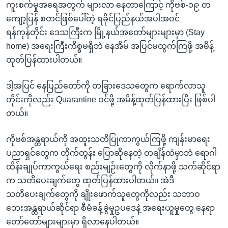
ကူးစက်မှုအရေအတွက် များလာ နေတာကြောင့် ကိုဗစ်-၁၉ တ
ကျော့ပြန် စတင်ဖြစ်ပေါ်တဲ့ ရခိုင်ပြည်နယ်အပါအဝင်
ရန်ကုန်တိုင်း ဒေသကြီးက မြို့နယ်အတော်များများမှာ (Stay
home) အရေးကြီးကိစ္စမရှိဘဲ နေအိမ် အပြင်မထွက်ကြဖို့ အမိန့်
ထုတ်ပြန်ထားပါတယ်။
ဒါ့အပြင် နေပြည်တော်ကို တခြားဒေသတွေက ရောက်လာသူ
တိုင်းကိုလည်း Quarantine ဝင်ဖို့ အမိန့်ထုတ်ပြန်ထားပြီး ဖြစ်ပါ
တယ်။
ကိုဗစ်အန္တရာယ်ကို အထူးသတိပြုကာကွယ်ကြဖို့ ကျန်းမာရေး
ပညာရှင်တွေက တိုက်တွန်း ပြောဆိုနေတဲ့ တချိန်ထဲမှာဘဲ ရောဂါ
ထိန်းချုပ်ကာကွယ်ရေး စည်းမျဉ်းတွေကို လိုက်နာဖို့ သက်ဆိုင်ရာ
က သတိပေးချက်တွေ ထုတ်ပြန်ထားပါတယ်။ အဲဒီ
သတိပေးချက်တွေကို ချိုးဖောက်သူတွေကိုလည်း သဘာဝ
ဘေးအန္တရာယ်ဆိုင်ရာ စီမံခန့်ခွဲမှုဥပဒေနဲ့ အရေးယူမှုတွေ နေရာ
တော်တော်များများမှာ ရှိလာနေပါတယ်။