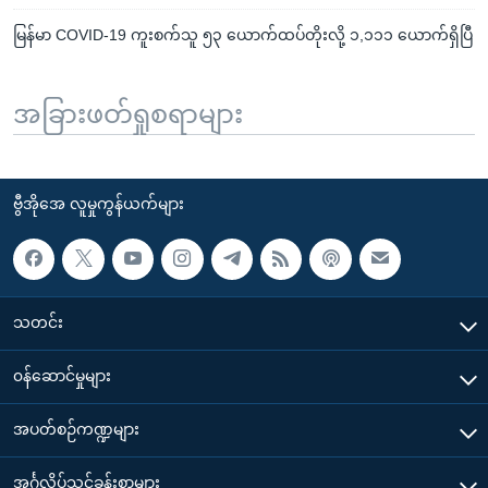
မြန်မာ COVID-19 ကူးစက်သူ ၅၃ ယောက်ထပ်တိုးလို့ ၁,၁၁၁ ယောက်ရှိပြီ
အခြားဖတ်ရှုစရာများ
ဗွီအိုအေ လူမှုကွန်ယက်များ
သတင်း
၀န်ဆောင်မှုများ
အပတ်စဉ်ကဏ္ဍများ
အင်္ဂလိပ်သင်ခန်းစာများ