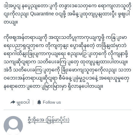
ဒါ့အပွငျ နပွေညျတောျကို တခွားဒသေတှကေ ရောကျလာသူတို
ငျးကိုလညျး Quarantine ဝငျဖို့ အမိန့ျထုတျပွနျထားပွီး ဖွဈပါ
တယျ။
ကိုဗဈအန်တရာယျကို အထူးသတိပွုကာကှယျကွဖို့ ကနြျးမာ
ရေးပညာရှငျတှကေ တိုကျတှနျး ပွောဆိုနတေဲ့ တခြိနျထဲမှာဘဲ
ရောဂါထိနျးခြုပျကာကှယျရေး စညျးမဉြျးတှကေို လိုကျနာဖို့
သကျဆိုငျရာက သတိပေးခကြျတှေ ထုတျပွနျထားပါတယျ။
အဲဒီ သတိပေးခကြျတှကေို ခြိုးဖောကျသူတှကေိုလညျး သဘာ
ဝဘေးအန်တရာယျဆိုငျရာ စီမံခန့ျခှဲမှုဥပဒနေဲ့ အရေးယူမှုတှေ
နရောတောျတောျမြားမြားမှာ ရှိလာနပေါတယျ။
မျှဝေပါ
Follow us
ဗွီအိုအေ (မြန်မာပိုင်း)