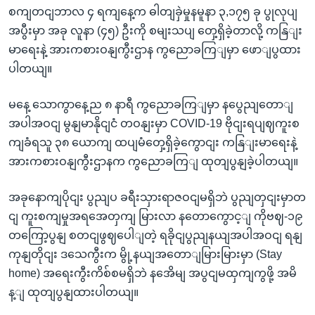
စကျတငျဘာလ ၄ ရကျနေ့က ဓါတျခှဲမှုနမူနာ ၃,၁၇၅ ခု ပွုလုပျ
အပွီးမှာ အခု လူနာ (၄၅) ဦးကို စမျးသပျ တှေ့ရှိခဲ့တာလို့ ကနြျး
မာရေးနဲ့ အားကစားဝနျကွီးဌာန ကွညောခကြျမှာ ဖောျပွထား
ပါတယျ။
မနေ့ သောကွာနေ့ည ၈ နာရီ ကွညောခကြျမှာ နပွေညျတောျ
အပါအဝငျ မွနျမာနိုငျငံ တဝနျးမှာ COVID-19 ဗိုငျးရပျဈကူးစ
ကျခံရသူ ၃၈ ယောကျ ထပျမံတှေ့ရှိခဲ့ကွောငျး ကနြျးမာရေးနဲ့
အားကစားဝနျကွီးဌာနက ကွညောခကြျ ထုတျပွနျခဲ့ပါတယျ။
အခုနောကျပိုငျး ပွညျပ ခရီးသှားရာဇဝငျမရှိဘဲ ပွညျတှငျးမှာတ
ငျ ကူးစကျမှုအရအေတှကျ မြားလာ နတောကွောင့ျ ကိုဗဈ-၁၉
တကြော့ပွနျ စတငျဖွဈပေါျတဲ့ ရခိုငျပွညျနယျအပါအဝငျ ရနျ
ကုနျတိုငျး ဒသေကွီးက မွို့နယျအတောျမြားမြားမှာ (Stay
home) အရေးကွီးကိစ်စမရှိဘဲ နအေိမျ အပွငျမထှကျကွဖို့ အမိ
န့ျ ထုတျပွနျထားပါတယျ။