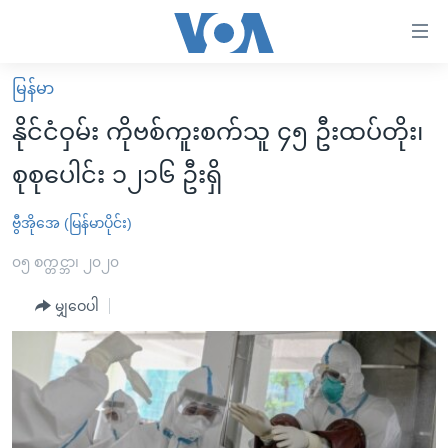
သုံး
ရ
လွယ်ကူ
မြန်မာ
မူလစာမျက်နှာ
စေ
နိုင်ငံဝှမ်း ကိုဗစ်ကူးစက်သူ ၄၅ ဦးထပ်တိုး၊
မြန်မာ
သည့်
စုစုပေါင်း ၁၂၁၆ ဦးရှိ
ကမ္ဘာ့သတင်းများ
Link
ဗွီဒီယို
နိုင်ငံတကာ
ဗွီအိုအေ (မြန်မာပိုင်း)
များ
သတင်းလွတ်လပ်ခွင့်
အမေရိကန်
၀၅ စက္တင္ဘာ၊ ၂၀၂၀
ပင်မ
ရပ်ဝန်းတခု လမ်းတခု အလွန်
တရုတ်
အကြောင်းအရာ
မျှဝေပါ
သို့
အင်္ဂလိပ်စာလေ့လာမယ်
အစ္စရေး-ပါလက်စတိုင်း
ကျော်
အပတ်စဉ်ကဏ္ဍများ
အမေရိကန်သုံးအီဒီယံ
ကြည့်
ရေဒီယိုနှင့်ရုပ်သံ အချက်အလက်များ
မကြေးမုံရဲ့ အင်္ဂလိပ်စာ
ရေဒီယို
ရန်
ပင်မ
ရေဒီယို/တီဗွီအစီအစဉ်
ရုပ်ရှင်ထဲက အင်္ဂလိပ်စာ
တီဗွီ