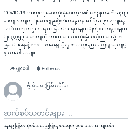
COVID-19 ကာကှယျဆေးထိုးနှံပေးတဲ့ အစီအစဉျတှကေိုလညျး
ဆကျလကျလုပျဆောငျနပွေီး ဒီကနေ့ ဇနျနဝါရီလ ၃၁ ရကျနေ့
အထိ စာရငျးတှအေရ ကနြျးမာရေးဝနျထမျးနဲ့ စတေနာ့ဝနျထ
မျး ၃,၄၅၃ ယောကျကို ကာကှယျဆေးထိုးနှံပေးခဲ့တယျလို့ က
နြျးမာရေးနဲ့ အားကစားဝနျကွီးဌာနက ကွညောခကြျ ထုတျပွ
နျထားပါတယျ။
မျှဝေပါ
Follow us
ဗွီအိုအေ (မြန်မာပိုင်း)
ဆက်စပ်သတင်းများ ...
နေ့စဉ် မြန်မာကိုဗစ်အတည်ပြုလူနာစာရင်း ၄၀၀ အောက် ကျဆင်း