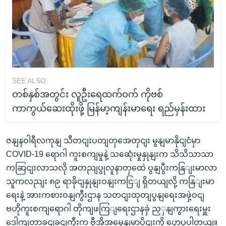
SEE ALSO:
တစ်နှစ်အတွင်း လူဦးရေထက်ဝက် ကိုဗစ်
ကာကွယ်ဆေးထိုးဖို့ မြန်မာ့ကျန်းမာရေး ရည်မှန်းထား
ဇနျနဝါရီလကုနျ သီတငျးပတျတှအေတှငျး မွနျမာနိုငျငံမှာ
COVID-19 ရောဂါ ကူးစကျမှုနဲ့ သဆေုံးမှုနှုနျးက သိသိသာသာ
ကဆြငျးလာသလို အတညျပွုလူနာတှထေဲ ပွနျပွီးကနြျးမာလာ
သူကလညျး ၈၉ ရာခိုငျနှုနျးဝနျးကငြျ ရှိတယျလို့ ကနြျးမာ
ရေးနဲ့ အားကစားဝနျကွီးဌာန သတငျးထုတျပွနျရေးအဖှဲ့ဝငျ
ဗဟိုကူးစကျရောဂါ တိုကျဖကြျရေးဌာနခှဲ ညှှနျကွားရေးမှူး
ဒေါကျတာခငျခငျကွီးက ဗှီအိုအမွေနျမာပိုငျးကို ပွောပွပါတယျ။