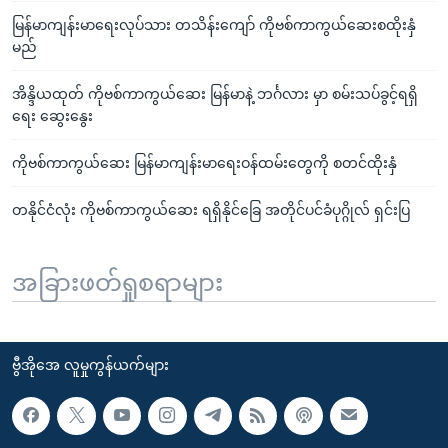
မြန်မာကျန်းမာရေးလုပ်သား တသိန်းကျော် ကိုဗစ်ကာကွယ်ဆေးစထိုးနှံ
မည်
အိန္ဒိယထုတ် ကိုဗစ်ကာကွယ်ဆေး မြန်မာနဲ့ ဘင်္ဂလား မှာ စမ်းသပ်ခွင့်ရရှိ
ရေး ဆွေးနွေး
ကိုဗစ်ကာကွယ်ဆေး မြန်မာကျန်းမာရေးဝန်ထမ်းတွေကို စတင်ထိုးနှံ
တနိုင်ငံလုံး ကိုဗစ်ကာကွယ်ဆေး ရရှိနိုင်ခြေ အတိုင်ပင်ခံပုဂ္ဂိုလ် ရှင်းပြ
အခြားဖတ်ရှုစရာများ
ဗွီအိုအေ လူမှုကွန်ယက်များ