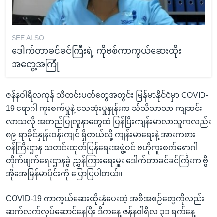
SEE ALSO:
ဒေါက်တာခင်ခင်ကြီးရဲ့ ကိုဗစ်ကာကွယ်ဆေးထိုး
အတွေ့အကြုံ
ဇန်နဝါရီလကုန် သီတင်းပတ်တွေအတွင်း မြန်မာနိုင်ငံမှာ COVID-
19 ရောဂါ ကူးစက်မှုနဲ့ သေဆုံးမှုနှုန်းက သိသိသာသာ ကျဆင်း
လာသလို အတည်ပြုလူနာတွေထဲ ပြန်ပြီးကျန်းမာလာသူကလည်း
၈၉ ရာခိုင်နှုန်းဝန်းကျင် ရှိတယ်လို့ ကျန်းမာရေးနဲ့ အားကစား
ဝန်ကြီးဌာန သတင်းထုတ်ပြန်ရေးအဖွဲ့ဝင် ဗဟိုကူးစက်ရောဂါ
တိုက်ဖျက်ရေးဌာနခွဲ ညွှန်ကြားရေးမှူး ဒေါက်တာခင်ခင်ကြီးက ဗွီ
အိုအေမြန်မာပိုင်းကို ပြောပြပါတယ်။
COVID-19 ကာကွယ်ဆေးထိုးနှံပေးတဲ့ အစီအစဉ်တွေကိုလည်း
ဆက်လက်လုပ်ဆောင်နေပြီး ဒီကနေ့ ဇန်နဝါရီလ ၃၁ ရက်နေ့