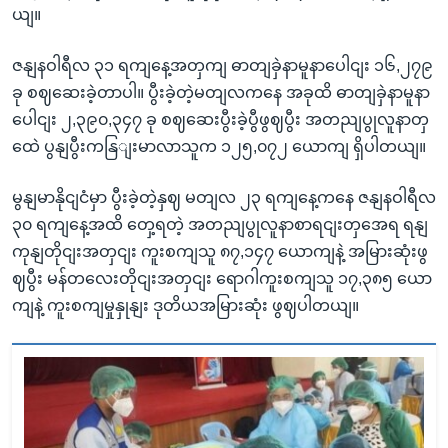
ယျ။
ဇနျနဝါရီလ ၃၁ ရကျနေ့အတှကျ ဓာတျခှဲနာမူနာပေါငျး ၁၆,၂၇၉
ခု စဈဆေးခဲ့တာပါ။ ပွီးခဲ့တဲ့မတျလကနေ အခုထိ ဓာတျခှဲနာမူနာ
ပေါငျး ၂,၃၉၀,၃၄၇ ခု စဈဆေးပွီးခဲ့ပွီဖွဈပွီး အတညျပွုလူနာတှ
ထေဲ ပွနျပွီးကနြျးမာလာသူက ၁၂၅,၀၇၂ ယောကျ ရှိပါတယျ။
မွနျမာနိုငျငံမှာ ပွီးခဲ့တဲ့နှဈ မတျလ ၂၃ ရကျနေ့ကနေ ဇနျနဝါရီလ
၃၀ ရကျနေ့အထိ တှေ့ရတဲ့ အတညျပွုလူနာစာရငျးတှအေရ ရနျ
ကုနျတိုငျးအတှငျး ကူးစကျသူ ၈၇,၁၄၇ ယောကျနဲ့ အမြားဆုံးဖွ
ဈပွီး မန်တလေးတိုငျးအတှငျး ရောဂါကူးစကျသူ ၁၇,၃၈၅ ယော
ကျနဲ့ ကူးစကျမှုနှုနျး ဒုတိယအမြားဆုံး ဖွဈပါတယျ။