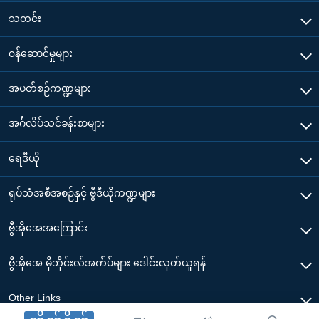
သတင်း
၀န်ဆောင်မှုများ
အပတ်စဉ်ကဏ္ဍများ
အင်္ဂလိပ်သင်ခန်းစာများ
ရေဒီယို
ရုပ်သံအစီအစဉ်နှင့် ဗွီဒီယိုကဏ္ဍများ
ဗွီအိုအေအကြောင်း
ဗွီအိုအေ မိုဘိုင်းလ်အက်ပ်များ ဒေါင်းလုတ်ယူရန်
Other Links