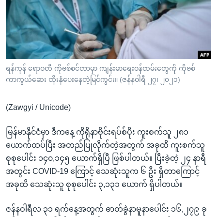
အ
သုတပဒေသာ အင်္ဂလိပ်စာ
ညွန်း
Learning English
စာမျက်နှာ
သို့
ဗွီအိုအေ လူမှုကွန်ယက်များ
ကျော်
ကြည့်
ရန်ကုန် ဧရာဝတီ ကိုဗစ်စင်တာမှာ ကျန်းမာရေးဝန်ထမ်းတွေကို ကိုဗစ်
ကာကွယ်ဆေး ထိုးနှံပေးနေတဲ့မြင်ကွင်း။ (ဇန်နဝါရီ ၂၇၊ ၂၀၂၁)
ရန်
ဘာသာစကားများ
ရှာဖွေ
(Zawgyi / Unicode)
ရန်
နေရာ
မြန်မာနိုင်ငံမှာ ဒီကနေ့ ကိုရိုနာဗိုင်းရပ်စ်ပိုး ကူးစက်သူ ၂၈၁
သို့
ယောက်ထပ်ပြီး အတည်ပြုလိုက်တဲ့အတွက် အခုထိ ကူးစက်သူ
ကျော်
စုစုပေါင်း ၁၄၀,၁၄၅ ယောက်ရှိပြီ ဖြစ်ပါတယ်။ ပြီးခဲ့တဲ့ ၂၄ နာရီ
ရန်
အတွင်း COVID-19 ကြောင့် သေဆုံးသူက ၆ ဦး ရှိတာကြောင့်
အခုထိ သေဆုံးသူ စုစုပေါင်း ၃,၁၃၁ ယောက် ရှိပါတယ်။
ဇန်နဝါရီလ ၃၁ ရက်နေ့အတွက် ဓာတ်ခွဲနာမူနာပေါင်း ၁၆,၂၇၉ ခု