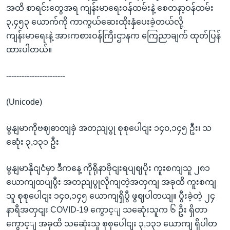
အထိ စာရင်းတွေအရ ကျန်းမာရေးဝန်ထမ်းနဲ့ စေတနာ့ဝန်ထမ်း
၃,၄၅၃ ယောက်ကို ကာကွယ်ဆေးထိုးနှံပေးခဲ့တယ်လို့
ကျန်းမာရေးနဲ့ အားကစားဝန်ကြီးဌာနက ကြေညာချက် ထုတ်ပြန်
ထားပါတယ်။
-----------------------
(Unicode)
မွနျမာကိုဗဈဓာတျခှဲ အတညျပွု စုစုပေါငျး ၁၄၀,၁၄၅ ဦး၊ သ
ဆေုံး ၃,၁၃၁ ဦး
မွနျမာနိုငျငံမှာ ဒီကနေ့ ကိုရိုနာဗိုငျးရပျဈပိုး ကူးစကျသူ ၂၈၁
ယောကျထပျပွီး အတညျပွုလိုကျတဲ့အတှကျ အခုထိ ကူးစကျ
သူ စုစုပေါငျး ၁၄၀,၁၄၅ ယောကျရှိပွီ ဖွဈပါတယျ။ ပွီးခဲ့တဲ့ ၂၄
နာရီအတှငျး COVID-19 ကွောင့ျ သဆေုံးသူက ၆ ဦး ရှိတာ
ကွောင့ျ အခုထိ သဆေုံးသူ စုစုပေါငျး ၃,၁၃၁ ယောကျ ရှိပါတ