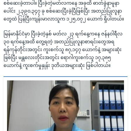
စစ်ဆေးခဲ့တာပါ။ ပြီးခဲ့တဲ့မတ်လကနေ အခုထိ ဓာတ်ခွဲနာမူနာ
ပေါင်း ၂,၃၉၀,၃၄၇ ခု စစ်ဆေးပြီးခဲ့ပြီဖြစ်ပြီး အတည်ပြုလူနာ
တွေထဲ ပြန်ပြီးကျန်းမာလာသူက ၁၂၅,၀၇၂ ယောက် ရှိပါတယ်။
မြန်မာနိုင်ငံမှာ ပြီးခဲ့တဲ့နှစ် မတ်လ ၂၃ ရက်နေ့ကနေ ဇန်နဝါရီလ
၃၀ ရက်နေ့အထိ တွေ့ရတဲ့ အတည်ပြုလူနာစာရင်းတွေအရ
ရန်ကုန်တိုင်းအတွင်း ကူးစက်သူ ၈၇,၁၄၇ ယောက်နဲ့ အများဆုံး
ဖြစ်ပြီး မန္တလေးတိုင်းအတွင်း ရောဂါကူးစက်သူ ၁၇,၃၈၅
ယောက်နဲ့ ကူးစက်မှုနှုန်း ဒုတိယအများဆုံး ဖြစ်ပါတယ်။