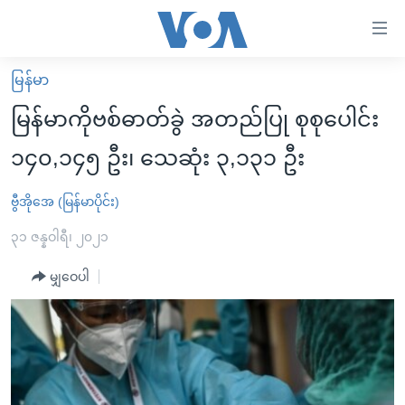
သုံး
ရ
လွယ်ကူ
မြန်မာ
မူလစာမျက်နှာ
စေ
မြန်မာကိုဗစ်ဓာတ်ခွဲ အတည်ပြု စုစုပေါင်း
မြန်မာ
သည့်
၁၄၀,၁၄၅ ဦး၊ သေဆုံး ၃,၁၃၁ ဦး
ကမ္ဘာ့သတင်းများ
Link
ဗွီဒီယို
နိုင်ငံတကာ
ဗွီအိုအေ (မြန်မာပိုင်း)
များ
သတင်းလွတ်လပ်ခွင့်
အမေရိကန်
၃၁ ဇန္နဝါရီ၊ ၂၀၂၁
ပင်မ
ရပ်ဝန်းတခု လမ်းတခု အလွန်
တရုတ်
အကြောင်းအရာ
မျှဝေပါ
သို့
အင်္ဂလိပ်စာလေ့လာမယ်
အစ္စရေး-ပါလက်စတိုင်း
ကျော်
အပတ်စဉ်ကဏ္ဍများ
အမေရိကန်သုံးအီဒီယံ
ကြည့်
ရေဒီယိုနှင့်ရုပ်သံ အချက်အလက်များ
မကြေးမုံရဲ့ အင်္ဂလိပ်စာ
ရေဒီယို
ရန်
ပင်မ
ရေဒီယို/တီဗွီအစီအစဉ်
ရုပ်ရှင်ထဲက အင်္ဂလိပ်စာ
တီဗွီ