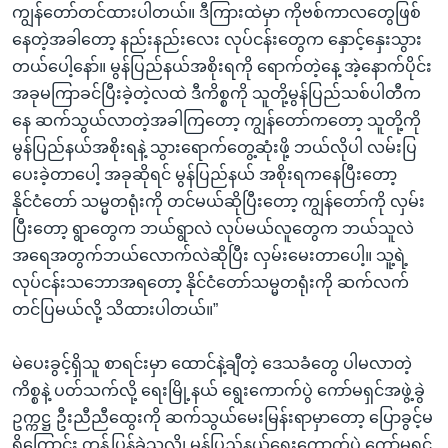
ကျွန်တော်တင်ထားပါတယ်။ ဒီကြားထဲမှာ ကိုဗစ်ကာလတွေဖြစ်
နေတဲ့အခါတော့ နည်းနည်းလေး လုပ်ငန်းတွေက နှောင့်နှေးသွား
တယ်ပေါ့နော်။ မွန်ပြည်နယ်အစိုးရကို ရောက်တဲ့နေ့ အဲ့နောက်ပိုင်း
အခုမကြာခင်ပြီးခဲ့တဲ့လထဲ ဒီကိစ္စကို သူတို့မွန်ပြည်သစ်ပါတီက
နေ ဆက်သွယ်လာတဲ့အခါကြတော့ ကျွန်တော်ကတော့ သူတို့ကို
မွန်ပြည်နယ်အစိုးရနဲ့ သွားရောက်တွေ့ဆုံးဖို့ ဘယ်လိုပါ လမ်းပြ
ပေးခဲ့တာပေါ့ အခုဆိုရင် မွန်ပြည်နယ် အစိုးရကနေပြီးတော့
နိုင်ငံတော် သမ္မတရုံးကို တင်မယ်ဆိုပြီးတော့ ကျွန်တော်ကို လှမ်း
ပြီးတော့ ရွာတွေက ဘယ်ရွာလဲ လုပ်မယ်လူတွေက ဘယ်သူလဲ
အရေအတွက်ဘယ်လောက်လဲဆိုပြီး လှမ်းမေးတာပေါ့။ သူ့ရဲ့
လုပ်ငန်းသဘောအရတော့ နိုင်ငံတော်သမ္မတရုံးကို ဆက်လက်
တင်ပြမယ်လို့ သိထားပါတယ်။”
မဲပေးခွင့်ရှိသူ စာရင်းမှာ ထောင်နဲ့ချီတဲ့ ဒေသခံတွေ ပါမလာတဲ့
ကိစ္စနဲ့ ပတ်သက်လို့ ရေးမြို့နယ် ရွေးကောက်ပွဲ ကော်မရှင်အဖွဲ့ခွဲ
ဥက္ကဋ္ဌ ဦးညီညီထွေးကို ဆက်သွယ်မေးမြန်းရာမှာတော့ ပြောခွင့်မ
ရှိကြောင်း တုန့်ပြန်ခဲ့သလို၊ မွန်ပြည်နယ်ရွေးကောက်ပွဲ ကော်မရှင်