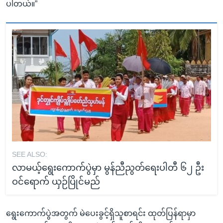
ပါတယ်။”
SEE ALSO:
လာမယ့်ရွေးကောက်ပွဲမှာ မွန်ညီညွတ်ရေးပါတီ ၆၂ ဦး
ဝင်ရောက် ယှဉ်ပြိုင်မည်
ရွေးကောက်ပွဲအတွက် မဲပေးခွင့်ရှိသူစာရင်း ထုတ်ပြန်ရာမှာ