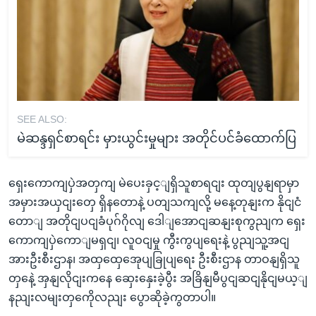
SEE ALSO:
မဲဆန္ဒရှင်စာရင်း မှားယွင်းမှုများ အတိုင်ပင်ခံထောက်ပြ
ရှေးကောကျပှဲအတှကျ မဲပေးခှင့ျရှိသူစာရငျး ထုတျပွနျရာမှာ
အမှားအယှငျးတှေ ရှိနတောနဲ့ ပတျသကျလို့ မနေ့တုနျးက နိုငျငံ
တောျ အတိုငျပငျခံပုဂ်ဂိုလျ ဒေါျအောငျဆနျးစုကွညျက ရှေး
ကောကျပှဲကောျမရှငျ၊ လူဝငျမှု ကွီးကွပျရေးနဲ့ ပွညျသူ့အငျ
အားဦးစီးဌာန၊ အထှထှေအေုပျခြုပျရေး ဦးစီးဌာန တာဝနျရှိသူ
တှနေဲ့ အှနျလိုငျးကနေ ဆှေးနှေးခဲ့ပွီး အခြိနျမီပွငျဆငျနိုငျမယ့ျ
နညျးလမျးတှကေိုလညျး ပွောဆိုခဲ့ကွတာပါ။