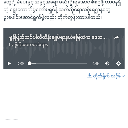
တွေရဲ့ မဲပေးခွင့် အခွင့်အရေး မဆုံးရှုံးရအောင် စီစဉ်ဖို့ တာဝန်ရှိ
တဲ့ ရွေးကောက်ပွဲကော်မရှင်နဲ့ သက်ဆိုင်ရာအစိုးရဌာနတွေ
ပူးပေါင်းဆောင်ရွက်ဖို့လည်း တိုက်တွန်းထားပါတယ်။
မွန်ပြည်သစ်ပါတီထိန်းချုပ်ရာနယ်မြေထဲက ဒေသခံထောင်နဲ့ချီပြီး မဲစာရင်းထဲမပါဘဲဖြစ်နေ
by
ဗွီအိုအေသတင်းဌာန
No media source currently available
0:00
4:49
တိုက်ရိုက် လင့်ခ်
.............