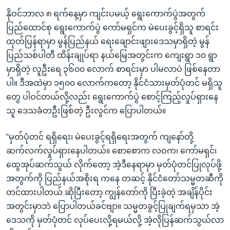
နိုဝင်ဘာလ ၈ ရက်နေ့မှာ ကျင်းပမယ့် ရွေးကောက်ပွဲအတွက်
ပြည်ထောင်စု ရွေးကောက်ပွဲ ကော်မရှင်က မဲပေးခွင့်ရှိသူ စာရင်း
ထုတ်ပြန်ရာမှာ မွန်ပြည်နယ် ရေးချောင်းဖျားဒေသမှာရှိတဲ့ မွန်
ပြည်သစ်ပါတီ ထိန်းချုပ်ရာ နယ်မြေအတွင်းက ကျေးရွာ ၁၀ ရွာ
မှာရှိတဲ့ လူဦးရေ ၃၆၀၀ လောက် စာရင်းမှာ ပါမလာပဲ ဖြစ်နေတာ
ပါ။ ဒီအထဲမှာ ၁၅၀၀ လောက်ကတော့ နိုင်ငံသားမှတ်ပုံတင် မရှိသူ
တွေ ပါဝင်တယ်လို့လည်း ရွေးကောက်ပွဲ စောင့်ကြည့်လှုပ်ရှားနေ
သူ ဒေသခံတဦးဖြစ်တဲ့ ဦးလွင်က ပြောပါတယ်။
“မှတ်ပုံတင် ရရှိရေး၊ မဲပေးခွင့်ရရှိရေးအတွက် ကျနော်တို့
ဆက်လက်လှုပ်ရှားနေပါတယ်။ စောစောက လဝက၊ ကော်မရှင်၊
ထွေအုပ်ဆက်သွယ် လိုက်တော့ အဲ့ဒီနေရာမှာ မှတ်ပုံတင်ပြုလုပ်ဖို့
အတွက်ကို ပြည်နယ်အစိုးရ ကနေ တဆင့် နိုင်ငံတော်သမ္မတဆီကို
တင်ထားပါတယ် ဆိုပြီးတော့ ကျွန်တော်ကို ပြီးခဲ့တဲ့ အချိန်ပိုင်း
အတွင်းမှာဘဲ ပြောပါတယ်ခင်ဗျာ။ သမ္မတခွင့်ပြုချက်ရမှသာ အဲ့
ဒေသကို မှတ်ပုံတင် လုပ်ပေးလို့ရမယ်လို့ အဲ့လိုပြန်ဆက်သွယ်လာ