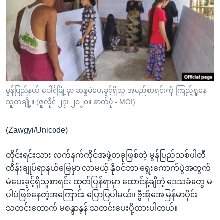
အ
သုတပဒေသာ အင်္ဂလိပ်စာ
ညွန်း
Learning English
စာမျက်နှာ
သို့
ဗွီအိုအေ လူမှုကွန်ယက်များ
ကျော်
ကြည့်
ရန်
ဘာသာစကားများ
မွန်ပြည်နယ် ပေါင်မြို့မှာ ဆန္ဒမဲပေးခွင့်ရှိသူ အမည်စာရင်းကို ကြည့်ရှုနေ
ရှာဖွေ
သူတချို့။ (ဇူလိုင် ၂၇၊ ၂၀၂၀။ ဓာတ်ပုံ - MOI)
ရန်
နေရာ
(Zawgyi/Unicode)
သို့
ကျော်
တိုင်းရင်းသား လက်နက်ကိုင်အဖွဲ့တခုဖြစ်တဲ့ မွန်ပြည်သစ်ပါတီ
ရန်
ထိန်းချုပ်ရာနယ်မြေမှာ လာမယ့် နိုဝင်ဘာ ရွေးကောက်ပွဲအတွက်
မဲပေးခွင့်ရှိသူစာရင်း ထုတ်ပြန်ရာမှာ ထောင်နဲ့ချီတဲ့ ဒေသခံတွေ မ
ပါပဲဖြစ်နေတဲ့အကြောင်း ပြောပြပါမယ်။ ဗွီအိုအေမြန်မာပိုင်း
သတင်းထောက် မစန္ဒာနွန် သတင်းပေးပို့ထားပါတယ်။