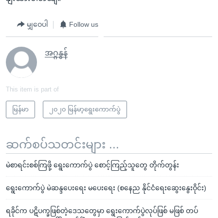
မျှဝေပါ
Follow us
အဂ္ဂနွန်
This item is part of
မြန်မာ
၂၀၂၀ မြန်မာ့ရွေးကောက်ပွဲ
ဆက်စပ်သတင်းများ ...
မဲစာရင်းစစ်ကြဖို့ ရွေးကောက်ပွဲ စောင့်ကြည့်သူတွေ တိုက်တွန်း
ရွေးကောက်ပွဲ မဲဆန္ဒပေးရေး မပေးရေး (စနေည နိုင်ငံရေးဆွေးနွေးဝိုင်း)
ရခိုင်က ပဋိပက္ခဖြစ်တဲ့ဒေသတွေမှာ ရွေးကောက်ပွဲလုပ်ဖြစ် မဖြစ် တပ်