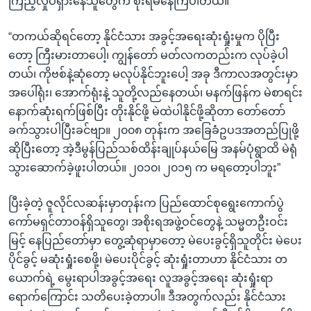
ကြည့်လှုပ်ရှားနေသူတွေက စိုးရိမ်နေကြပါတယ်။
“တကယ်ဆိုရင်တော့ နိုင်ငံသား အခွင့်အရေးဆုံးရှုံးမှုက ပိုပြီး
တော့ ကြီးမားတာပေါ့၊ ကျွန်တော် မတ်လကတည်းက လုပ်ခဲ့ပါ
တယ်၊ ကိုဗစ်နဲ့ဆုံတော့ မလုပ်နိုင်ဘူးပေါ့ အခု ဒီကာလအတွင်းမှာ
အပေါ်ရုံး၊ အောက်ရုံးနဲ့ သူတို့လည်နေတယ်၊ မနက်ဖြန်က မဲစာရင်း
နောက်ဆုံးရက်ဖြစ်ပြီး တိုးနိုင်ဖို့ မဲထဲပါနိုင်ဖို့ဆိုတာ တော်တော်
ခက်သွားပါပြီးခင်ဗျာ။ ၂၀၀၈ တုန်းက အခြေခံဥပဒအတည်ပြုဖို့
ဆိုပြီးတော့ အဲ့ဒီမွန်ပြည်သစ်ထိန်းချုပ်နယ်မြေ အနမ်ပုံရွာထိ မဲရုံ
သွားဆောက်ခဲ့ဖူးပါတယ်။ ၂၀၁၀၊ ၂၀၁၅ က မရတော့ပါဘူး”
ပြီးခဲ့တဲ့ ဇူလိုင်လဆန်းမှာတုန်းက ပြည်ထောင်စုရွေးကောက်ပွဲ
ကော်မရှင်တာဝန်ရှိသူတွေ၊ အစိုးရအဖွဲ့ဝင်တွေနဲ့ သမ္မတဦးဝင်း
မြင့် နေပြည်တော်မှာ တွေ့ဆုံရာမှာတော့ မဲပေးခွင့်ရှိသူတိုင်း မဲပေး
ပိုင်ခွင့် မဆုံးရှုံးစေဖို့၊ မဲပေးပိုင်ခွင့် ဆုံးရှုံးတာဟာ နိုင်ငံသား တ
ယောက်ရဲ့ မွေးရာပါအခွင့်အရေး လူအခွင့်အရေး ဆုံးရှုံးရာ
ရောက်ကြောင်း သတိပေးခဲ့တာပါ။ ဒီအတွက်လည်း နိုင်ငံသား