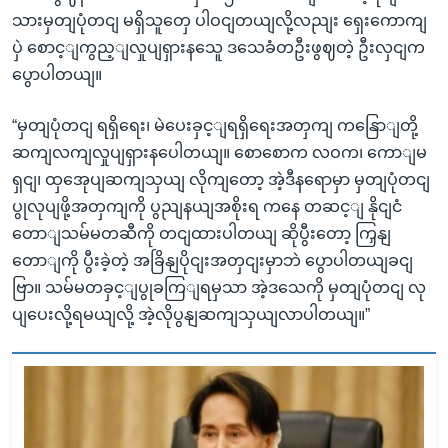
သားမှတျပုံတငျ မရှိသူတှေ ပါဝငျတယျလို့လညျး ရှေးကောကျ
ပှဲ စောင့ျကွည့ျလှုပျရှားနသေူ ဒသေခံတဦးဖွဈတဲ့ ဦးလှငျက
ပွောပါတယျ။
“မှတျပုံတငျ ရရှိရေး၊ မဲပေးခှင့ျရရှိရေးအတှကျ ကနြောျတို့
ဆကျလကျလှုပျရှားနပေါတယျ။ စောစောက လဝက၊ ကောျမ
ရှငျ၊ ထှအေုပျဆကျသှယျ လိုကျတော့ အဲ့ဒီနရောမှာ မှတျပုံတငျ
ပွုလုပျဖို့အတှကျကို ပွညျနယျအစိုးရ ကနေ တဆင့ျ နိုငျငံ
တောျသမ်မတဆီကို တငျထားပါတယျ ဆိုပွီးတော့ ကြှနျ
တောျကို ပွီးခဲ့တဲ့ အခြိနျပိုငျးအတှငျးမှာဘဲ ပွောပါတယျခငျ
ဗြာ။ သမ်မတခှင့ျပွုခကြျရမှသာ အဲ့ဒသေကို မှတျပုံတငျ လု
ပျပေးလို့ရမယျလို့ အဲ့လိုပွနျဆကျသှယျလာပါတယျ။”