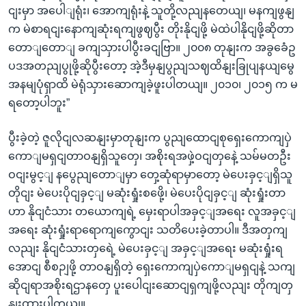
ငျးမှာ အပေါျရုံး၊ အောကျရုံးနဲ့ သူတို့လညျနတေယျ၊ မနကျဖွနျ
က မဲစာရငျးနောကျဆုံးရကျဖွဈပွီး တိုးနိုငျဖို့ မဲထဲပါနိုငျဖို့ဆိုတာ
တောျတောျ ခကျသှားပါပွီးခငျဗြာ။ ၂၀၀၈ တုနျးက အခွခေံဥ
ပဒအတညျပွုဖို့ဆိုပွီးတော့ အဲ့ဒီမှနျပွညျသဈထိနျးခြုပျနယျမွေ
အနမျပုံရှာထိ မဲရုံသှားဆောကျခဲ့ဖူးပါတယျ။ ၂၀၁၀၊ ၂၀၁၅ က မ
ရတော့ပါဘူး”
ပွီးခဲ့တဲ့ ဇူလိုငျလဆနျးမှာတုနျးက ပွညျထောငျစုရှေးကောကျပှဲ
ကောျမရှငျတာဝနျရှိသူတှေ၊ အစိုးရအဖှဲ့ဝငျတှနေဲ့ သမ်မတဦး
ဝငျးမွင့ျ နပွေညျတောျမှာ တှေ့ဆုံရာမှာတော့ မဲပေးခှင့ျရှိသူ
တိုငျး မဲပေးပိုငျခှင့ျ မဆုံးရှုံးစဖေို့၊ မဲပေးပိုငျခှင့ျ ဆုံးရှုံးတာ
ဟာ နိုငျငံသား တယောကျရဲ့ မှေးရာပါအခှင့ျအရေး လူအခှင့ျ
အရေး ဆုံးရှုံးရာရောကျကွောငျး သတိပေးခဲ့တာပါ။ ဒီအတှကျ
လညျး နိုငျငံသားတှရေဲ့ မဲပေးခှင့ျ အခှင့ျအရေး မဆုံးရှုံးရ
အောငျ စီစဉျဖို့ တာဝနျရှိတဲ့ ရှေးကောကျပှဲကောျမရှငျနဲ့ သကျ
ဆိုငျရာအစိုးရဌာနတှေ ပူးပေါငျးဆောငျရှကျဖို့လညျး တိုကျတှ
နျးထားပါတယျ။