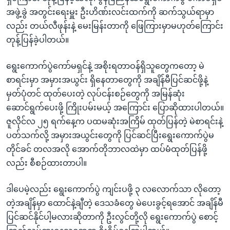
အဖွဲ့ခွဲ အတွင်းရေးမှူး ဦးဟိဏ်းလင်းထက်ကို ဆက်သွယ်ရာမှာ
လည်း တယ်လီဖုန်းနဲ့ မေးမြန်းတာကို ဖြေကြားမှာမဟုတ်ကြောင်း
တုန့်ပြန်ခဲ့ပါတယ်။
ရွေးကောက်ပွဲကော်မရှင်နဲ့ အစိုးရတာဝန်ရှိသူတွေကတော့ မဲ
စာရင်းမှာ အမှားအယွင်း ရှိနေတာတွေကို အချိန်မီပြင်ဆင်ဖို့နဲ့
မှတ်ပုံတင် ထုတ်ပေးတဲ့ လုပ်ငန်းစဉ်တွေကို အမြန်ဆုံး
ဆောင်ရွက်ပေးဖို့ ကြိုးပမ်းမယ့် အကြောင်း ပြောဆိုထားပါတယ်။
ဇူလိုင်လ ၂၅ ရက်နေ့က ပထမဆုံးအကြိမ် ထုတ်ပြန်တဲ့ မဲစာရင်းနဲ့
ပတ်သက်လို့ အမှားအယွင်းတွေကို ပြင်ဆင်ပြီးရွေးကောက်ပွဲမ
တိုင်ခင် တလအလို အောက်တိုဘာလထဲမှာ ထပ်မံထုတ်ပြန်ဖို့
လည်း စီစဉ်ထားတာပါ။
ဒါပေမဲ့လည်း ရွေးကောက်ပွဲ ကျင်းပဖို့ ၃ လလောက်သာ လိုတော့
တဲ့အချိန်မှာ ထောင်နဲ့ချီတဲ့ ဒေသခံတွေ မဲပေးခွင့်ရအောင် အချိန်မီ
ပြင်ဆင်နိုင်ပါ့မလားဆိုတာကို ဦးလွင်တို့လို ရွေးကောက်ပွဲ စောင့်