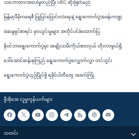
သဘောထားအပေါ်မူတည်ပြီး UEC ဆုံးဖြတ်မည်
မြန်မာ့ဒီမိုကရေစီ ပြုပြင်ပြောင်းလဲရေးနဲ့ ရွေးကောက်ပွဲအခန်းကဏ္ဍ
မဲဆန္ဒရှင်စာရင်း မှားယွင်းမှုများ အတိုင်ပင်ခံထောက်ပြ
နိုဝင်ဘာရွေးကောက်ပွဲမှာ အမျိုးသမီးကိုယ်စားလှယ် တိုးလာဖွယ်ရှိ
ဒေါ်အောင်ဆန်းစုကြည် ရွေးကောက်ပွဲလျှောက်လွှာ တင်သွင်း
ရွေးကောက်ပွဲယှဉ်ပြိုင်ဖို့ ရခိုင်ပါတီတွေ အခက်ကြုံ
ဗွီအိုအေ လူမှုကွန်ယက်များ
သတင်း