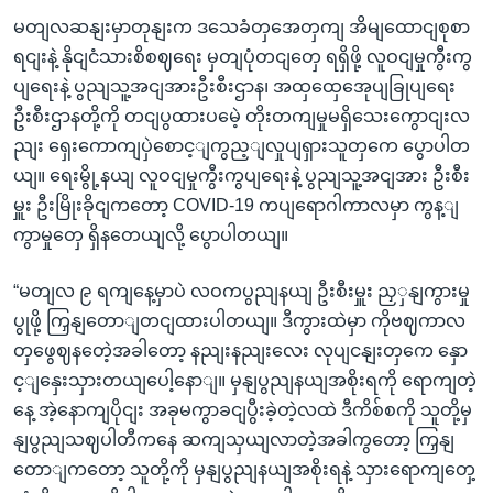
မတျလဆနျးမှာတုနျးက ဒသေခံတှအေတှကျ အိမျထောငျစုစာ
ရငျးနဲ့ နိုငျငံသားစိစဈရေး မှတျပုံတငျတှေ ရရှိဖို့ လူဝငျမှုကွီးကွ
ပျရေးနဲ့ ပွညျသူ့အငျအားဦးစီးဌာန၊ အထှထှေအေုပျခြုပျရေး
ဦးစီးဌာနတို့ကို တငျပွထားပမေဲ့ တိုးတကျမှုမရှိသေးကွောငျးလ
ညျး ရှေးကောကျပှဲစောင့ျကွည့ျလှုပျရှားသူတှကေ ပွောပါတ
ယျ။ ရေးမွို့နယျ လူဝငျမှုကွီးကွပျရေးနဲ့ ပွညျသူ့အငျအား ဦးစီး
မှူး ဦးမြိုးခိုငျကတော့ COVID-19 ကပျရောဂါကာလမှာ ကွန့ျ
ကွာမှုတှေ ရှိနတေယျလို့ ပွောပါတယျ။
“မတျလ ၉ ရကျနေ့မှာပဲ လဝကပွညျနယျ ဦးစီးမှူး ညှှနျကွားမှု
ပွုဖို့ ကြှနျတောျတငျထားပါတယျ။ ဒီကွားထဲမှာ ကိုဗဈကာလ
တှဖွေဈနတေဲ့အခါတော့ နညျးနညျးလေး လုပျငနျးတှကေ နှော
င့ျနှေးသှားတယျပေါ့နောျ။ မှနျပွညျနယျအစိုးရကို ရောကျတဲ့
နေ့ အဲ့နောကျပိုငျး အခုမကွာခငျပွီးခဲ့တဲ့လထဲ ဒီကိစ်စကို သူတို့မှ
နျပွညျသဈပါတီကနေ ဆကျသှယျလာတဲ့အခါကွတော့ ကြှနျ
တောျကတော့ သူတို့ကို မှနျပွညျနယျအစိုးရနဲ့ သှားရောကျတှေ့