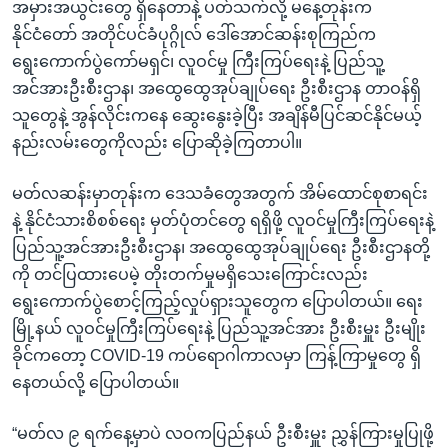
အမှားအယွင်းတွေ ရှိနေတာနဲ့ ပတ်သက်လို့ မနေ့တုန်းက
နိုင်ငံတော် အတိုင်ပင်ခံပုဂ္ဂိုလ် ဒေါ်အောင်ဆန်းစုကြည်က
ရွေးကောက်ပွဲကော်မရှင်၊ လူဝင်မှု ကြီးကြပ်ရေးနဲ့ ပြည်သူ့
အင်အားဦးစီးဌာန၊ အထွေထွေအုပ်ချုပ်ရေး ဦးစီးဌာန တာဝန်ရှိ
သူတွေနဲ့ အွန်လိုင်းကနေ ဆွေးနွေးခဲ့ပြီး အချိန်မီပြင်ဆင်နိုင်မယ့်
နည်းလမ်းတွေကိုလည်း ပြောဆိုခဲ့ကြတာပါ။
မတ်လဆန်းမှာတုန်းက ဒေသခံတွေအတွက် အိမ်ထောင်စုစာရင်း
နဲ့ နိုင်ငံသားစိစစ်ရေး မှတ်ပုံတင်တွေ ရရှိဖို့ လူဝင်မှုကြီးကြပ်ရေးနဲ့
ပြည်သူ့အင်အားဦးစီးဌာန၊ အထွေထွေအုပ်ချုပ်ရေး ဦးစီးဌာနတို့
ကို တင်ပြထားပေမဲ့ တိုးတက်မှုမရှိသေးကြောင်းလည်း
ရွေးကောက်ပွဲစောင့်ကြည့်လှုပ်ရှားသူတွေက ပြောပါတယ်။ ရေး
မြို့နယ် လူဝင်မှုကြီးကြပ်ရေးနဲ့ ပြည်သူ့အင်အား ဦးစီးမှူး ဦးမျိုး
ခိုင်ကတော့ COVID-19 ကပ်ရောဂါကာလမှာ ကြန့်ကြာမှုတွေ ရှိ
နေတယ်လို့ ပြောပါတယ်။
“မတ်လ ၉ ရက်နေ့မှာပဲ လဝကပြည်နယ် ဦးစီးမှူး ညွှန်ကြားမှုပြုဖို့