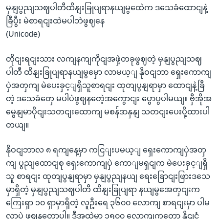
မှနျပွညျသဈပါတီထိနျးခြုပျရာနယျမွထေဲက ဒသေခံထောငျနဲ့
ခြီပွီး မဲစာရငျးထဲမပါဘဲဖွဈနေ
(Unicode)
တိုငျးရငျးသား လကျနကျကိုငျအဖှဲ့တခုဖွဈတဲ့ မှနျပွညျသဈ
ပါတီ ထိနျးခြုပျရာနယျမွမှော လာမယ့ျ နိုဝငျဘာ ရှေးကောကျ
ပှဲအတှကျ မဲပေးခှင့ျရှိသူစာရငျး ထုတျပွနျရာမှာ ထောငျနဲ့ခြီ
တဲ့ ဒသေခံတှေ မပါပဲဖွဈနတေဲ့အကွောငျး ပွောပွပါမယျ။ ဗှီအိုအ
မွေနျမာပိုငျးသတငျးထောကျ မစန်ဒာနှနျ သတငျးပေးပို့ထားပါ
တယျ။
နိုဝငျဘာလ ၈ ရကျနေ့မှာ ကငြျးပမယ့ျ ရှေးကောကျပှဲအတှ
ကျ ပွညျထောငျစု ရှေးကောကျပှဲ ကောျမရှငျက မဲပေးခှင့ျရှိ
သူ စာရငျး ထုတျပွနျရာမှာ မှနျပွညျနယျ ရေးခြောငျးဖြားဒသေ
မှာရှိတဲ့ မှနျပွညျသဈပါတီ ထိနျးခြုပျရာ နယျမွအေတှငျးက
ကြေးရှာ ၁၀ ရှာမှာရှိတဲ့ လူဦးရေ ၃၆၀၀ လောကျ စာရငျးမှာ ပါမ
လာပဲ ဖွဈနတောပါ။ ဒီအထဲမှာ ၁၅၀၀ လောကျကတော့ နိုငျငံ