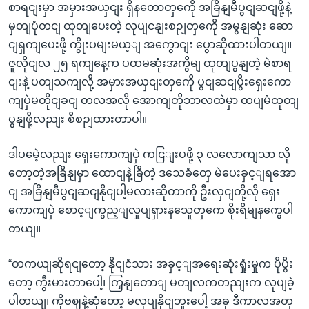
စာရငျးမှာ အမှားအယှငျး ရှိနတောတှကေို အခြိနျမီပွငျဆငျဖို့နဲ့
မှတျပုံတငျ ထုတျပေးတဲ့ လုပျငနျးစဉျတှကေို အမွနျဆုံး ဆော
ငျရှကျပေးဖို့ ကွိုးပမျးမယ့ျ အကွောငျး ပွောဆိုထားပါတယျ။
ဇူလိုငျလ ၂၅ ရကျနေ့က ပထမဆုံးအကွိမျ ထုတျပွနျတဲ့ မဲစာရ
ငျးနဲ့ ပတျသကျလို့ အမှားအယှငျးတှကေို ပွငျဆငျပွီးရှေးကော
ကျပှဲမတိုငျခငျ တလအလို အောကျတိုဘာလထဲမှာ ထပျမံထုတျ
ပွနျဖို့လညျး စီစဉျထားတာပါ။
ဒါပမေဲ့လညျး ရှေးကောကျပှဲ ကငြျးပဖို့ ၃ လလောကျသာ လို
တော့တဲ့အခြိနျမှာ ထောငျနဲ့ခြီတဲ့ ဒသေခံတှေ မဲပေးခှင့ျရအော
ငျ အခြိနျမီပွငျဆငျနိုငျပါ့မလားဆိုတာကို ဦးလှငျတို့လို ရှေး
ကောကျပှဲ စောင့ျကွည့ျလှုပျရှားနသေူတှကေ စိုးရိမျနကွေပါ
တယျ။
“တကယျဆိုရငျတော့ နိုငျငံသား အခှင့ျအရေးဆုံးရှုံးမှုက ပိုပွီး
တော့ ကွီးမားတာပေါ့၊ ကြှနျတောျ မတျလကတညျးက လုပျခဲ့
ပါတယျ၊ ကိုဗဈနဲ့ဆုံတော့ မလုပျနိုငျဘူးပေါ့ အခု ဒီကာလအတှ