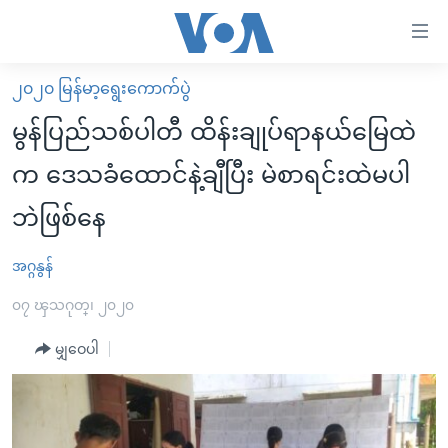
သုံး
ရ
လွယ်ကူ
၂၀၂၀ မြန်မာ့ရွေးကောက်ပွဲ
မူလစာမျက်နှာ
စေ
မွန်ပြည်သစ်ပါတီ ထိန်းချုပ်ရာနယ်မြေထဲ
မြန်မာ
သည့်
က ဒေသခံထောင်နဲ့ချီပြီး မဲစာရင်းထဲမပါ
ကမ္ဘာ့သတင်းများ
Link
ဘဲဖြစ်နေ
ဗွီဒီယို
နိုင်ငံတကာ
များ
သတင်းလွတ်လပ်ခွင့်
အမေရိကန်
ပင်မ
အဂ္ဂနွန်
ရပ်ဝန်းတခု လမ်းတခု အလွန်
တရုတ်
အကြောင်းအရာ
၀၇ ၾသဂုတ္၊ ၂၀၂၀
သို့
အင်္ဂလိပ်စာလေ့လာမယ်
အစ္စရေး-ပါလက်စတိုင်း
ကျော်
မျှဝေပါ
အပတ်စဉ်ကဏ္ဍများ
အမေရိကန်သုံးအီဒီယံ
ကြည့်
ရေဒီယိုနှင့်ရုပ်သံ အချက်အလက်များ
မကြေးမုံရဲ့ အင်္ဂလိပ်စာ
ရေဒီယို
ရန်
ပင်မ
ရေဒီယို/တီဗွီအစီအစဉ်
ရုပ်ရှင်ထဲက အင်္ဂလိပ်စာ
တီဗွီ