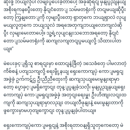
ဆုံးဖို့ ဘယျလိုပါ လမျးပွပေးခဲ့တာပေါ့ အခုဆိုရငျ မှနျပွညျနယျ
အစိုးရကနပွေီးတော့ နိုငျငံတောျ သမ်မတရုံးကို တငျမယျဆိုပွီး
တော့ ကြှနျတောျကို လှမျးပွီးတော့ ရှာတှကေ ဘယျရှာလဲ လုပျ
မယျလူတှကေ ဘယျသူလဲ အရအေတှကျဘယျလောကျလဲဆို
ပွီး လှမျးမေးတာပေါ့။ သူ့ရဲ့လုပျငနျးသဘောအရတော့ နိုငျငံ
တောျသမ်မတရုံးကို ဆကျလကျတငျပွမယျလို့ သိထားပါတ
ယျ။”
မဲပေးခှင့ျရှိသူ စာရငျးမှာ ထောငျနဲ့ခြီတဲ့ ဒသေခံတှေ ပါမလာတဲ့
ကိစ်စနဲ့ ပတျသကျလို့ ရေးမွို့နယျ ရှေးကောကျပှဲ ကောျမရှငျ
အဖှဲ့ခှဲ ဥက်ကဋ်ဌ ဦးညီညီထှေးကို ဆကျသှယျမေးမွနျးရာမှာ
တော့ ပွောခှင့ျမရှိကွောငျး တုန့ျပွနျခဲ့သလို၊ မှနျပွညျနယျရှေး
ကောကျပှဲ ကောျမရှငျအဖှဲ့ခှဲ အတှငျးရေးမှူး ဦးဟိဏျးလငျးထ
ကျကို ဆကျသှယျရာမှာလညျး တယျလီဖုနျးနဲ့ မေးမွနျးတာကို
ဖွကွေားမှာမဟုတျကွောငျး တုန့ျပွနျခဲ့ပါတယျ။
ရှေးကောကျပှဲကောျမရှငျနဲ့ အစိုးရတာဝနျရှိသူတှကေတော့ မဲ