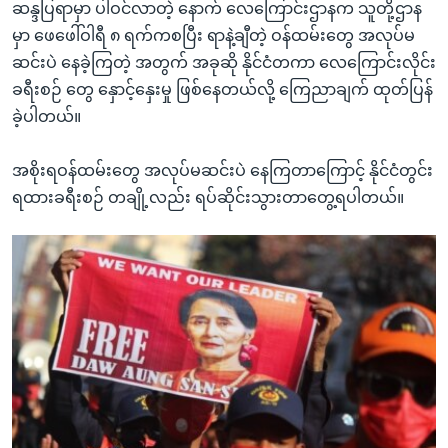
ဆန္ဒပြရာမှာ ပါဝင်လာတဲ့ နောက် လေကြောင်းဌာနက သူတို့ဌာန
မှာ ဖေဖေါ်ဝါရီ ၈ ရက်ကစပြီး ရာနဲ့ချီတဲ့ ဝန်ထမ်းတွေ အလုပ်မ
ဆင်းပဲ နေခဲ့ကြတဲ့ အတွက် အခုဆို နိုင်ငံတကာ လေကြောင်းလိုင်း
ခရီးစဉ် တွေ နှောင့်နှေးမှု ဖြစ်နေတယ်လို့ ကြေညာချက် ထုတ်ပြန်
ခဲ့ပါတယ်။
အစိုးရဝန်ထမ်းတွေ အလုပ်မဆင်းပဲ နေကြတာကြောင့် နိုင်ငံတွင်း
ရထားခရီးစဉ် တချို့လည်း ရပ်ဆိုင်းသွားတာတွေ့ရပါတယ်။