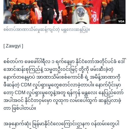
အ
သုတပဒေသာ အင်္ဂလိပ်စာ
ညွန်း
Learning English
စာမျက်နှာ
သို့
ဗွီအိုအေ လူမှုကွန်ယက်များ
စစ်တပ်အာဏာသိမ်းမှုဆန့်ကျင်တဲ့ မန္တလေးဆန္ဒပြပွဲ။
ကျော်
ကြည့်
[ Zawgyi ]
ရန်
ဘာသာစကားများ
ရှာဖွေ
စစ်တပ်က ဖေဖေါ်ဝါရီလ ၁ ရက်နေ့မှာ နိုင်ငံတော်အတိုင်ပင်ခံ ဒေါ်
ရန်
အောင်ဆန်းစုကြည်နဲ့ သမ္မတဦးဝင်းမြင့် တို့ကို ဖမ်းဆီးခဲ့တဲ့
နေရာ
နောက်တနေ့မှာပဲ အာဏာသိမ်းစစ်ကောင်စီ ရဲ့ အမိန့်အာဏာကို
သို့
ဖီဆန်တဲ့ CDM လှုပ်ရှားမှုတွေစတင်လာခဲ့တာပါ။ နောက်ပိုင်းမှာ
ကျော်
တော့ CDM လှုပ်ရှားမှုတွေနဲ့အတူ ရန်ကုန် မန္တလေး နေပြည်တော်
ရန်
အပါအဝင် နိုင်ငံတဝှမ်းမှာ လူထုက လမ်းပေါ်ထွက် ဆန္ဒပြလာခဲ့
တာ ဖြစ်ပါတယ်။
အခုနောက်ဆုံး မြန်မာနိုင်ငံလေကြောင်းဌာနက ဝန်ထမ်းတွေပါ