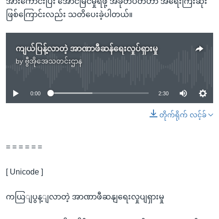
အားကောင်းပြီး အောင်မြင်မှုရဖို့ အခုတပတ်ဟာ အရေးကြီးဆုံး
ဖြစ်ကြောင်းလည်း သတိပေးခဲ့ပါတယ်။
ကျယ်ပြန့်လာတဲ့ အာဏာဖီဆန်ရေးလှုပ်ရှားမှု
by
ဗွီအိုအေသတင်းဌာန
No media source currently available
0:00
2:30
တိုက်ရိုက် လင့်ခ်
= = = = = =
[ Unicode ]
ကယြျပွန့ျလာတဲ့ အာဏာဖီဆနျရေးလှုပျရှားမှု