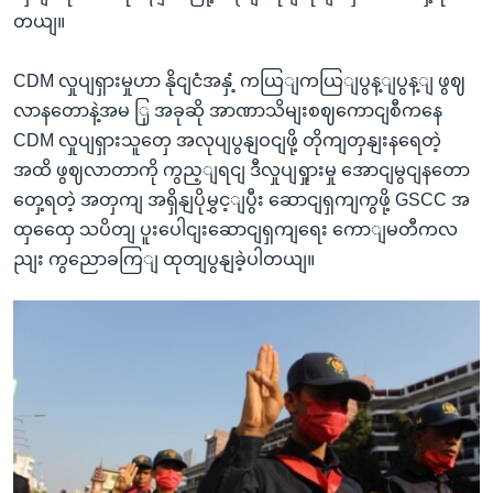
တယျ။
CDM လှုပျရှားမှုဟာ နိုငျငံအနှံ့ ကယြျကယြျပွန့ျပွန့ျ ဖွဈ
လာနတောနဲ့အမ ြှ အခုဆို အာဏာသိမျးစဈကောငျစီကနေ
CDM လှုပျရှားသူတှေ အလုပျပွနျဝငျဖို့ တိုကျတှနျးနရေတဲ့
အထိ ဖွဈလာတာကို ကွည့ျရငျ ဒီလှုပျရှုားမှု အောငျမွငျနတော
တှေ့ရတဲ့ အတှကျ အရှိနျပိုမွှင့ျပွီး ဆောငျရှကျကွဖို့ GSCC အ
ထှထှေေ သပိတျ ပူးပေါငျးဆောငျရှကျရေး ကောျမတီကလ
ညျး ကွညောခကြျ ထုတျပွနျခဲ့ပါတယျ။