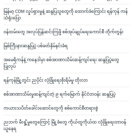
မြန်မာ့ CDM လှုပ်ရှားမှုနဲ့ ဆန္ဒပြသူတွေကို ထောက်ခံကြောင်း ရန်ကုန် ကန်
သံရုံးပြော
ဝန်ထမ်းတွေ အလုပ်ပြန်ဆင်းကြဖို့ စစ်အုပ်ချုပ်ရေးကောင်စီ တိုက်တွန်း
မြစ်ကြီးနားဆန္ဒပြပွဲ ပစ်ခတ်နှိမ်နင်းခံရ
အမေရိကန်နဲ့ ကနေဒါမှာ စစ်အာဏာသိမ်းဆန့်ကျင်ရေး ဆန္ဒပြပွဲတွေ
ပြုလုပ်
ရန်ကုန်မြို့တွင်း ညပိုင်း လုံခြုံရေးစိုးရိမ်မှု တိုးလာ
စစ်အာဏာသိမ်းမှုဆန့်ကျင်တဲ့ ၉ ရက်မြောက် နိုင်ငံတဝန်း ဆန္ဒပြပွဲ
ကယားသပိတ်ခေါင်းဆောင်တွေကို စစ်ကောင်စီတရားစွဲ
ညဘက် မီးရှို့မှုတွေကြောင့် မြို့ခံတွေ ကိုယ်ထူကိုယ်ထ လုံခြုံရေးတာဝန်
ယူနေရ