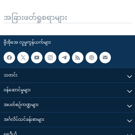
အခြားဖတ်ရှုစရာများ
ဗွီအိုအေ လူမှုကွန်ယက်များ
သတင်း
၀န်ဆောင်မှုများ
အပတ်စဉ်ကဏ္ဍများ
အင်္ဂလိပ်သင်ခန်းစာများ
ရေဒီယို