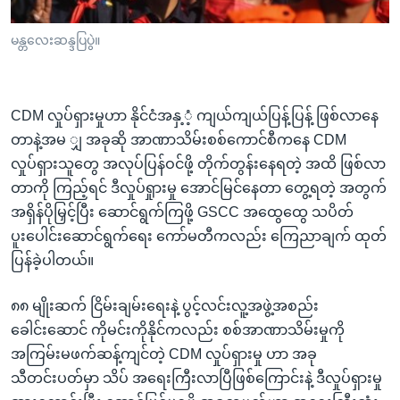
မန္တလေးဆန္ဒပြပွဲ။
CDM လှုပ်ရှားမှုဟာ နိုင်ငံအနှ့ံ့ ကျယ်ကျယ်ပြန့်ပြန့် ဖြစ်လာနေ
တာနဲ့အမ ျှ အခုဆို အာဏာသိမ်းစစ်ကောင်စီကနေ CDM
လှုပ်ရှားသူတွေ အလုပ်ပြန်ဝင်ဖို့ တိုက်တွန်းနေရတဲ့ အထိ ဖြစ်လာ
တာကို ကြည့်ရင် ဒီလှုပ်ရှုားမှု အောင်မြင်နေတာ တွေ့ရတဲ့ အတွက်
အရှိန်ပိုမြှင့်ပြီး ဆောင်ရွက်ကြဖို့ GSCC အထွေထွေ သပိတ်
ပူးပေါင်းဆောင်ရွက်ရေး ကော်မတီကလည်း ကြေညာချက် ထုတ်
ပြန်ခဲ့ပါတယ်။
၈၈ မျိုးဆက် ငြိမ်းချမ်းရေးနဲ့ ပွင့်လင်းလူ့အဖွဲ့အစည်း
ခေါင်းဆောင် ကိုမင်းကိုနိုင်ကလည်း စစ်အာဏာသိမ်းမှုကို
အကြမ်းမဖက်ဆန့်ကျင်တဲ့ CDM လှုပ်ရှားမှု ဟာ အခု
သီတင်းပတ်မှာ သိပ် အရေးကြီးလာပြီဖြစ်ကြောင်းနဲ့ ဒီလှုပ်ရှားမှု