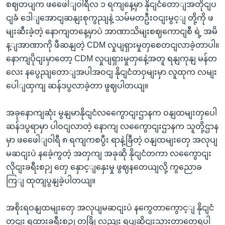
စဈတပျက ဖဖေေါျဝါရီလ ၁ ရကျနေ့မှာ နိုငျငံတောျအတိုငျပ
ငျခံ ဒေါျအောငျဆနျးစုကွညျနဲ့ သမ်မတဦးဝငျးမွင့ျ တို့ကို ဖ
မျးဆီးခဲ့တဲ့ နောကျတနေ့မှာပဲ အာဏာသိမျးစဈကောငျစီ ရဲ့ အမိ
န့ျအာဏာကို ဖီဆနျတဲ့ CDM လှုပျရှားမှုတှစေတငျလာခဲ့တာပါ။
နောကျပိုငျးမှာတော့ CDM လှုပျရှားမှုတှနေဲ့အတူ ရနျကုနျ မန်တ
လေး နပွေညျတောျအပါအဝငျ နိုငျငံတဝှမျးမှာ လူထုက လမျး
ပေါျထှကျ ဆန်ဒပွလာခဲ့တာ ဖွဈပါတယျ။
အခုနောကျဆုံး မွနျမာနိုငျငံလကွေောငျးဌာနက ဝနျထမျးတှပေါ
ဆန်ဒပွရာမှာ ပါဝငျလာတဲ့ နောကျ လကွေောငျးဌာနက သူတို့ဌာန
မှာ ဖဖေေါျဝါရီ ၈ ရကျကစပွီး ရာနဲ့ခြီတဲ့ ဝနျထမျးတှေ အလုပျ
မဆငျးပဲ နခေဲ့ကွတဲ့ အတှကျ အခုဆို နိုငျငံတကာ လကွေောငျး
လိုငျးခရီးစဉျ တှေ နှောင့ျနှေးမှု ဖွဈနတေယျလို့ ကွညောခ
ကြျ ထုတျပွနျခဲ့ပါတယျ။
အစိုးရဝနျထမျးတှေ အလုပျမဆငျးပဲ နကွေတာကွောင့ျ နိုငျငံ
တှငျး ရထားခရီးစဉျ တခြို့လညျး ရပျဆိုငျးသှားတာတှေ့ရပါ