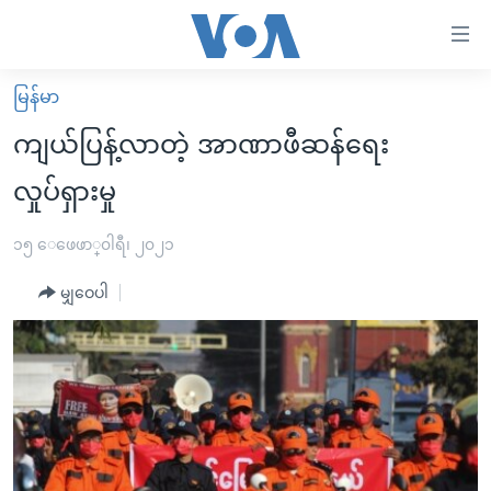
သုံး
ရ
လွယ်ကူ
မြန်မာ
မူလစာမျက်နှာ
စေ
ကျယ်ပြန့်လာတဲ့ အာဏာဖီဆန်ရေး
မြန်မာ
သည့်
လှုပ်ရှားမှု
ကမ္ဘာ့သတင်းများ
Link
ဗွီဒီယို
နိုင်ငံတကာ
၁၅ ေဖေဖာ္၀ါရီ၊ ၂၀၂၁
များ
သတင်းလွတ်လပ်ခွင့်
အမေရိကန်
ပင်မ
မျှဝေပါ
ရပ်ဝန်းတခု လမ်းတခု အလွန်
တရုတ်
အကြောင်းအရာ
သို့
အင်္ဂလိပ်စာလေ့လာမယ်
အစ္စရေး-ပါလက်စတိုင်း
ကျော်
အပတ်စဉ်ကဏ္ဍများ
အမေရိကန်သုံးအီဒီယံ
ကြည့်
ရေဒီယိုနှင့်ရုပ်သံ အချက်အလက်များ
မကြေးမုံရဲ့ အင်္ဂလိပ်စာ
ရေဒီယို
ရန်
ပင်မ
ရေဒီယို/တီဗွီအစီအစဉ်
ရုပ်ရှင်ထဲက အင်္ဂလိပ်စာ
တီဗွီ