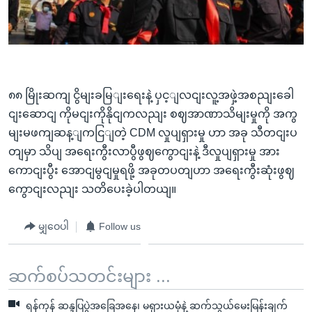
၈၈ မြိုးဆကျ ငွိမျးခမြျးရေးနဲ့ ပှင့ျလငျးလူ့အဖှဲ့အစညျးခေါ
ငျးဆောငျ ကိုမငျးကိုနိုငျကလညျး စဈအာဏာသိမျးမှုကို အကွ
မျးမဖကျဆန့ျကငြျတဲ့ CDM လှုပျရှားမှု ဟာ အခု သီတငျးပ
တျမှာ သိပျ အရေးကွီးလာပွီဖွဈကွောငျးနဲ့ ဒီလှုပျရှားမှု အား
ကောငျးပွီး အောငျမွငျမှုရဖို့ အခုတပတျဟာ အရေးကွီးဆုံးဖွဈ
ကွောငျးလညျး သတိပေးခဲ့ပါတယျ။
မျှဝေပါ
Follow us
ဆက်စပ်သတင်းများ ...
ရန်ကုန် ဆန္ဒပြပွဲအခြေအနေ၊ မရှားယမုံနဲ့ ဆက်သွယ်မေးမြန်းချက်