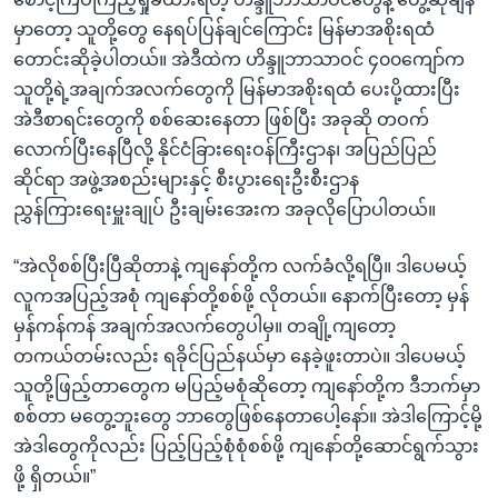
မှာတော့ သူတို့တွေ နေရပ်ပြန်ချင်ကြောင်း မြန်မာအစိုးရထံ
တောင်းဆိုခဲ့ပါတယ်။ အဲဒီထဲက ဟိန္ဒူဘာသာဝင် ၄၀၀ကျော်က
သူတို့ရဲ့အချက်အလက်တွေကို မြန်မာအစိုးရထံ ပေးပို့ထားပြီး
အဲဒီစာရင်းတွေကို စစ်ဆေးနေတာ ဖြစ်ပြီး အခုဆို တဝက်
လောက်ပြီးနေပြီလို့ နိုင်ငံခြားရေးဝန်ကြီးဌာန၊ အပြည်ပြည်
ဆိုင်ရာ အဖွဲ့အစည်းများနှင့် စီးပွားရေးဦးစီးဌာန
ညွှန်ကြားရေးမှူးချုပ် ဦးချမ်းအေးက အခုလိုပြောပါတယ်။
“အဲလိုစစ်ပြီးပြီဆိုတာနဲ့ ကျနော်တို့က လက်ခံလို့ရပြီ။ ဒါပေမယ့်
လူကအပြည့်အစုံ ကျနော်တို့စစ်ဖို့ လိုတယ်။ နောက်ပြီးတော့ မှန်
မှန်ကန်ကန် အချက်အလက်တွေပါမှ။ တချို့ကျတော့
တကယ်တမ်းလည်း ရခိုင်ပြည်နယ်မှာ နေခဲ့ဖူးတာပဲ။ ဒါပေမယ့်
သူတို့ဖြည့်တာတွေက မပြည့်မစုံဆိုတော့ ကျနော်တို့က ဒီဘက်မှာ
စစ်တာ မတွေ့ဘူးတွေ ဘာတွေဖြစ်နေတာပေါ့နော်။ အဲဒါကြောင့်မို့
အဲဒါတွေကိုလည်း ပြည့်ပြည့်စုံစုံစစ်ဖို့ ကျနော်တို့ဆောင်ရွက်သွား
ဖို့ ရှိတယ်။”