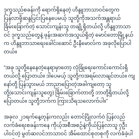
ဒုက္ခသည်စခန်းကို ရောက်ရှိနေတဲ့ ဟိန္ဒူဘာသာဝင်တွေက
ပြန်လာဖို့ဆန္ဒပြင်းပြနေပေမယ့် သူတို့ကိုအသက်အန္တရာယ်
ခြိမ်းခြောက်တဲ့ သောင်းကျန်းသူ တချို့ရှိတယ်လို့ ဟိန္ဒူဘာသာ
ဝင် ဒုက္ခသည်တွေနဲ့ ဖုန်းအဆက်အသွယ်ရှိတဲ့ မောင်တောမြို့နယ်
က ဟိန္ဒူဘာသာရေးခေါင်းဆောင် ဦးနိမောလ်က အခုလိုပြောပါ
တယ်။
“အခု သူတို့နေနေတဲ့နေရာမှာတော့ လုံခြုံရေးကောင်းကောင်းရှိ
တယ်လို့ ပြောတယ်။ ဒါပေမယ့် သူတို့ကအရမ်းလာချင်တယ်။ ကျ
နော်တို့ ပြန်သွားမယ် ဘာညာပြောတဲ့အခါကျတော့ သူ
တို့(သောင်းကျန်းသူတွေ) ခြိမ်းခြောက်တာတို့ ဘာတို့ရှိတယ်လို့
ပြောတယ်။ သူတို့ဘက်က ကြားသိရသလောက်ပါ။”
အခုလ ၂၁ရက်နေ့တုန်းကလည်း တောင်ပြိုလက်ဝဲ ပြန်လည်
လက်ခံရေးစခန်းကနေ ကိုယ့်အစီအစဉ်နဲ့ကိုယ်ပြန်လာသူ ၇ဦး
ပါဝင်တဲ့ မွတ်ဆလင်ဘာသာဝင် အိမ်ထောင်စုတစုကို လက်ခံခဲ့ပါ