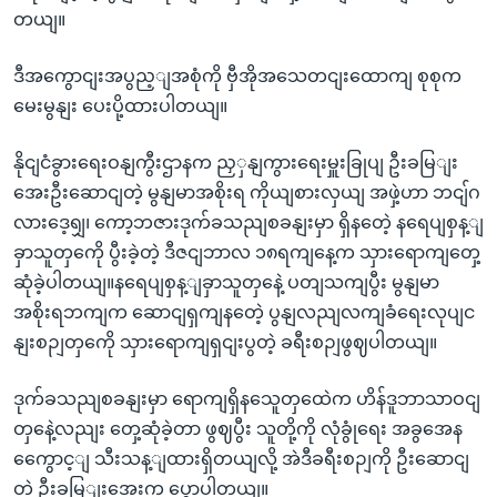
တယျ။
ဒီအကွောငျးအပွည့ျအစုံကို ဗှီအိုအသေတငျးထောကျ စုစုက
မေးမွနျး ပေးပို့ထားပါတယျ။
နိုငျငံခွားရေးဝနျကွီးဌာနက ညှှနျကွားရေးမှူးခြုပျ ဦးခမြျး
အေးဦးဆောငျတဲ့ မွနျမာအစိုးရ ကိုယျစားလှယျ အဖှဲ့ဟာ ဘငျ်ဂ
လားဒေ့ရျှ၊ ကော့ဘဇားဒုက်ခသညျစခနျးမှာ ရှိနတေဲ့ နရေပျစှန့ျ
ခှာသူတှကေို ပွီးခဲ့တဲ့ ဒီဇငျဘာလ ၁၈ရကျနေ့က သှားရောကျတှေ့
ဆုံခဲ့ပါတယျ။နရေပျစှန့ျခှာသူတှနေဲ့ ပတျသကျပွီး မွနျမာ
အစိုးရဘကျက ဆောငျရှကျနတေဲ့ ပွနျလညျလကျခံရေးလုပျင
နျးစဉျတှကေို သှားရောကျရှငျးပွတဲ့ ခရီးစဉျဖွဈပါတယျ။
ဒုက်ခသညျစခနျးမှာ ရောကျရှိနသေူတှထေဲက ဟိန်ဒူဘာသာဝငျ
တှနေဲ့လညျး တှေ့ဆုံခဲ့တာ ဖွဈပွီး သူတို့ကို လုံခွုံရေး အခွအေန
ကွေောင့ျ သီးသန့ျထားရှိတယျလို့ အဲဒီခရီးစဉျကို ဦးဆောငျ
တဲ့ ဦးခမြျးအေးက ပွောပါတယျ။