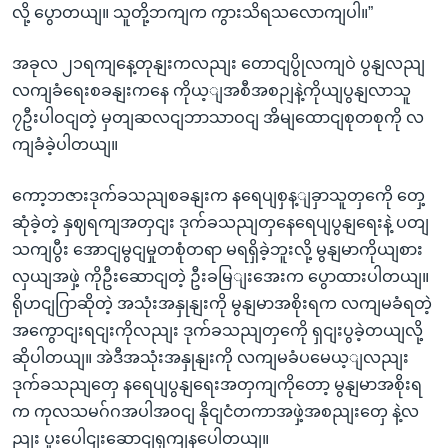
လို့ ပွောတယျ။ သူတို့ဘကျက ကွားသိရသလောကျပါ။”
အခုလ ၂၁ရကျနေ့တုနျးကလညျး တောငျပွိုလကျဝဲ ပွနျလညျ
လကျခံရေးစခနျးကနေ ကိုယ့ျအစီအစဉျနဲ့ကိုယျပွနျလာသူ
၇ဦးပါဝငျတဲ့ မှတျဆလငျဘာသာဝငျ အိမျထောငျစုတစုကို လ
ကျခံခဲ့ပါတယျ။
ကော့ဘဇားဒုက်ခသညျစခနျးက နရေပျစှန့ျခှာသူတှကေို တှေ့
ဆုံခဲ့တဲ့ နှဈရကျအတှငျး ဒုက်ခသညျတှနေရေပျပွနျရေးနဲ့ ပတျ
သကျပွီး အောငျမွငျမှုတစုံတရာ မရရှိခဲ့ဘူးလို့ မွနျမာကိုယျစား
လှယျအဖှဲ့ ကိုဦးဆောငျတဲ့ ဦးခမြျးအေးက ပွောထားပါတယျ။
ရိုဟငျဂြာဆိုတဲ့ အသုံးအနှုနျးကို မွနျမာအစိုးရက လကျမခံရတဲ့
အကွောငျးရငျးကိုလညျး ဒုက်ခသညျတှကေို ရှငျးပွခဲ့တယျလို့
ဆိုပါတယျ။ အဲဒီအသုံးအနှုနျးကို လကျမခံပမေယ့ျလညျး
ဒုက်ခသညျတှေ နရေပျပွနျရေးအတှကျကိုတော့ မွနျမာအစိုးရ
က ကုလသမဂ်ဂအပါအဝငျ နိုငျငံတကာအဖှဲ့အစညျးတှေ နဲ့လ
ညျး ပူးပေါငျးဆောငျရှကျနပေါတယျ။