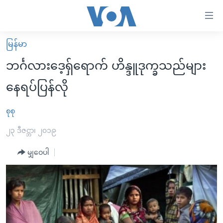
သုံး
ရ
လွယ်ကူ
မြန်မာ
မူလစာမျက်နှာ
စေ
ဘင်္ဂလားဒေ့ရှ်ရောက် ဟိန္ဒူဒုက္ခသည်များ
မြန်မာ
သည့်
နေရပ်ပြန်လို
ကမ္ဘာ့သတင်းများ
Link
ဗွီဒီယို
နိုင်ငံတကာ
စုစု
များ
သတင်းလွတ်လပ်ခွင့်
အမေရိကန်
၂၃ ဒီဇင္ဘာ၊ ၂၀၁၉
ပင်မ
ရပ်ဝန်းတခု လမ်းတခု အလွန်
တရုတ်
အကြောင်းအရာ
မျှဝေပါ
သို့
အင်္ဂလိပ်စာလေ့လာမယ်
အစ္စရေး-ပါလက်စတိုင်း
ကျော်
အပတ်စဉ်ကဏ္ဍများ
အမေရိကန်သုံးအီဒီယံ
ကြည့်
ရေဒီယိုနှင့်ရုပ်သံ အချက်အလက်များ
မကြေးမုံရဲ့ အင်္ဂလိပ်စာ
ရေဒီယို
ရန်
ပင်မ
ရေဒီယို/တီဗွီအစီအစဉ်
ရုပ်ရှင်ထဲက အင်္ဂလိပ်စာ
တီဗွီ