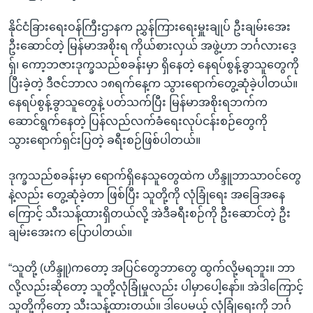
နိုင်ငံခြားရေးဝန်ကြီးဌာနက ညွှန်ကြားရေးမှူးချုပ် ဦးချမ်းအေး
ဦးဆောင်တဲ့ မြန်မာအစိုးရ ကိုယ်စားလှယ် အဖွဲ့ဟာ ဘင်္ဂလားဒေ့
ရှ်၊ ကော့ဘဇားဒုက္ခသည်စခန်းမှာ ရှိနေတဲ့ နေရပ်စွန့်ခွာသူတွေကို
ပြီးခဲ့တဲ့ ဒီဇင်ဘာလ ၁၈ရက်နေ့က သွားရောက်တွေ့ဆုံခဲ့ပါတယ်။
နေရပ်စွန့်ခွာသူတွေနဲ့ ပတ်သက်ပြီး မြန်မာအစိုးရဘက်က
ဆောင်ရွက်နေတဲ့ ပြန်လည်လက်ခံရေးလုပ်ငန်းစဉ်တွေကို
သွားရောက်ရှင်းပြတဲ့ ခရီးစဉ်ဖြစ်ပါတယ်။
ဒုက္ခသည်စခန်းမှာ ရောက်ရှိနေသူတွေထဲက ဟိန္ဒူဘာသာဝင်တွေ
နဲ့လည်း တွေ့ဆုံခဲ့တာ ဖြစ်ပြီး သူတို့ကို လုံခြုံရေး အခြေအနေ
ကြောင့် သီးသန့်ထားရှိတယ်လို့ အဲဒီခရီးစဉ်ကို ဦးဆောင်တဲ့ ဦး
ချမ်းအေးက ပြောပါတယ်။
“သူတို့ (ဟိန္ဒူ)ကတော့ အပြင်တွေဘာတွေ ထွက်လို့မရဘူး။ ဘာ
လို့လည်းဆိုတော့ သူတို့လုံခြုံမှုလည်း ပါမှာပေါ့နော်။ အဲဒါကြောင့်
သူတို့ကိုတော့ သီးသန့်ထားတယ်။ ဒါပေမယ့် လုံခြုံရေးကို ဘင်္ဂ