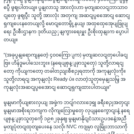
ပွေီ ဖွဈပါတယျ။ ပွနျလာသူ အားလုံးဟာ မှတျဆလငျဘာသာဝ
ငျတှေ ဖွဈပွီး သူတို့ အားလုံး အတှကျ အဆငျပွအေောငျ ဆောငျ
ရှကျပေးနတေယျလို့ မောငျတောမွို့နယျ၊ အထှထှေအေုပျခြုပျ
ရေး ဦးစီးဌာနက ဒုတိယညှှနျကွားရေးမှူး ဦးစိုးထှနျးက ပွောပါ
တယျ။
“(အခုပွနျရောကျနတေဲ့ ၄၀၀ကြောျက) မှတျဆလငျတှပေါခငျ
ဗြ။ ဟိန်ဒူမပါသေးဘူး။ (နရေပျစှန့ျခှာသူတှေ) သူတို့လာရငျ
တော့ ကိုယျကတော့ တခါတညျးစီစဉျရတာကို အကုနျလုံးကို။
သူတို့လာရငျ အကုနျလုံး Ready ပဲ။ လာတဲ့သူတှမှေနျသမြှ အ
ကုနျလုံးအဆငျပွအေောငျ ဆောငျရှကျထားပါတယျ။”
မွနျမာကိုယျစားလှယျ အဖှဲ့က ဘငျ်ဂလားဒေ့ရျှ ခရီးစဉျအတှငျး
မွနျမာအစိုးရဘကျက လိုကျလြောမှုတှေ လုပျနကွေောငျးနဲ့ နရေ
ပျစှန့ျခှာသူတှကေို ၁၉၈၂ခုနှဈ မွနျမာနိုငျငံသားဥပဒနေဲ့အညီ
မှတျပုံတငျထုတျပေးနေ သလို၊ NVC ကဒျမှာ လူမြိုးဘာသာကို