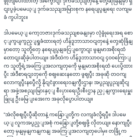
ဖွုတျပေးထားတဲ့ အကွောငျး ဒုက်ခသညျတှနေဲ့ တှေ့ဆုံခြိနျမှာ ရှ
ငျးပွခဲ့ပမေယ့ျ ဒုက်ခသညျအမြားစုက နရေပျပွနျရေး လကျမ
ခံ ကွပါဘူး။
ဒါပမေယ့ျ ကော့ဘဇားဒုက်ခသညျစခနျးမှာ လုံခွုံရေးအရ စော
င့ျကွပျကွည့ျရှုခံထားရတဲ့ ဟိန်ဒူဘာသာဝငျတှနေဲ့ တှေ့ဆုံခြိနျ
မှာတော့ သူတို့တှေ နရေပျပွနျခငြျကွောငျး မွနျမာအစိုးရထံ
တောငျးဆိုခဲ့ပါတယျ။ အဲဒီထဲက ဟိန်ဒူဘာသာဝငျ ၄၀၀ကြောျ
က သူတို့ရဲ့အခကြျအလကျတှကေို မွနျမာအစိုးရထံ ပေးပို့ထား
ပွီး အဲဒီစာရငျးတှကေို စဈဆေးနတော ဖွဈပွီး အခုဆို တဝကျ
လောကျပွီးနပွေီလို့ နိုငျငံခွားရေးဝနျကွီးဌာန၊ အပွညျပွညျဆိုငျ
ရာ အဖှဲ့အစညျးမြားနှင့ျ စီးပှားရေးဦးစီးဌာန ညှှနျကွားရေးမှူး
ခြုပျ ဦးခမြျးအေးက အခုလိုပွောပါတယျ။
“အဲလိုစဈပွီးပွီဆိုတာနဲ့ ကနြောျတို့က လကျခံလို့ရပွီ။ ဒါပမေ
ယ့ျ လူကအပွည့ျအစုံ ကနြောျတို့စဈဖို့ လိုတယျ။ နောကျပွီး
တော့ မှနျမှနျကနျကနျ အခကြျအလကျတှပေါမှ။ တခြို့က