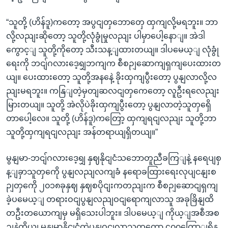
“သူတို့ (ဟိန်ဒူ)ကတော့ အပွငျတှဘောတှေ ထှကျလို့မရဘူး။ ဘာ
လို့လညျးဆိုတော့ သူတို့လုံခွုံမှုလညျး ပါမှာပေါ့နောျ။ အဲဒါ
ကွောင့ျ သူတို့ကိုတော့ သီးသန့ျထားတယျ။ ဒါပမေယ့ျ လုံခွုံ
ရေးကို ဘငျ်ဂလားဒေ့ရျှဘကျက စီစဉျဆောကျရှကျပေးထားတ
ယျ။ ပေးထားတော့ သူတို့အနနေဲ့ ခိုးထှကျပွီးတော့ ပွနျလာလို့လ
ညျးမရဘူး။ ကနြျတဲ့မှတျဆလငျတှကေတော့ လူဦးရလေညျး
မြားတယျ။ သူတို့ အဲလိုပဲခိုးထှကျပွီးတော့ ပွနျလာတဲ့သူတှရှေိ
တာပေါ့လေ။ သူတို့ (ဟိန်ဒူ)ကတြော့ ထှကျရငျလညျး သူတို့ဘာ
သူတို့ထှကျရငျလညျး အန်တရာယျရှိတယျ။”
မွနျမာ-ဘငျ်ဂလားဒေ့ရျှ နှဈနိုငျငံသဘောတူညီခကြျနဲ့ နရေပျစှ
န့ျခှာသူတှကေို ပွနျလညျလကျခံ နရောခထြားရေးလုပျငနျးစ
ဉျတှကေို ၂၀၁၈ခုနှဈ နှဈစပိုငျးကတညျးက စီစဉျဆောငျရှကျ
ခဲ့ပမေယ့ျ တရားဝငျပွနျလညျဝငျရောကျလာသူ အခုခြိနျထိ
တဦးတယောကျမှ မရှိသေးပါဘူး။ ဒါပမေယ့ျ ကိုယ့ျအစီအစ
ဉျနဲ့ကိုယျ မွနျမာနိုငျငံထဲပွနျဝငျလာသူကတော့ ၄၀၀ကြောျရှိန