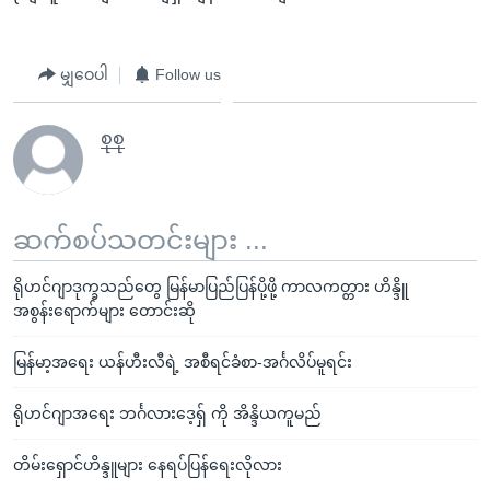
မျှဝေပါ
Follow us
စုစု
ဆက်စပ်သတင်းများ ...
ရိုဟင်ဂျာဒုက္ခသည်တွေ မြန်မာပြည်ပြန်ပို့ဖို့ ကာလကတ္တား ဟိန္ဒိူ
အစွန်းရောက်များ တောင်းဆို
မြန်မာ့အရေး ယန်ဟီးလီရဲ့ အစီရင်ခံစာ-အင်္ဂလိပ်မူရင်း
ရိုဟင်ဂျာအရေး ဘင်္ဂလားဒေ့ရှ် ကို အိန္ဒိယကူမည်
တိမ်းရှောင်ဟိန္ဒူများ နေရပ်ပြန်ရေးလိုလား