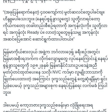
“(အခုပြန်ရောက်နေတဲ့ ၄၀၀ကျော်က) မွတ်ဆလင်တွေပါခင်ဗျ။
ဟိန္ဒူမပါသေးဘူး။ (နေရပ်စွန့်ခွာသူတွေ) သူတို့လာရင်တော့
ကိုယ်ကတော့ တခါတည်းစီစဉ်ရတာကို အကုန်လုံးကို။ သူတို့လာ
ရင် အကုန်လုံး Ready ပဲ။ လာတဲ့သူတွေမှန်သမျှ အကုန်လုံး
အဆင်ပြေအောင် ဆောင်ရွက်ထားပါတယ်။”
မြန်မာကိုယ်စားလှယ် အဖွဲ့က ဘင်္ဂလားဒေ့ရှ် ခရီးစဉ်အတွင်း
မြန်မာအစိုးရဘက်က လိုက်လျောမှုတွေ လုပ်နေကြောင်းနဲ့ နေရပ်
စွန့်ခွာသူတွေကို ၁၉၈၂ခုနှစ် မြန်မာနိုင်ငံသားဥပဒေနဲ့အညီ
မှတ်ပုံတင်ထုတ်ပေးနေ သလို၊ NVC ကဒ်မှာ လူမျိုးဘာသာကို
ဖြုတ်ပေးထားတဲ့ အကြောင်း ဒုက္ခသည်တွေနဲ့ တွေ့ဆုံချိန်မှာ ရှင်း
ပြခဲ့ပေမယ့် ဒုက္ခသည်အများစုက နေရပ်ပြန်ရေး လက်မခံ ကြပါ
ဘူး။
ဒါပေမယ့် ကော့ဘဇားဒုက္ခသည်စခန်းမှာ လုံခြုံရေးအရ
စောင့်ကြပ်ကြည့်ရှုခံထားရတဲ့ ဟိန္ဒူဘာသာဝင်တွေနဲ့ တွေ့ဆုံချိန်