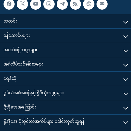
သတင်း
၀န်ဆောင်မှုများ
အပတ်စဉ်ကဏ္ဍများ
အင်္ဂလိပ်သင်ခန်းစာများ
ရေဒီယို
ရုပ်သံအစီအစဉ်နှင့် ဗွီဒီယိုကဏ္ဍများ
ဗွီအိုအေအကြောင်း
ဗွီအိုအေ မိုဘိုင်းလ်အက်ပ်များ ဒေါင်းလုတ်ယူရန်