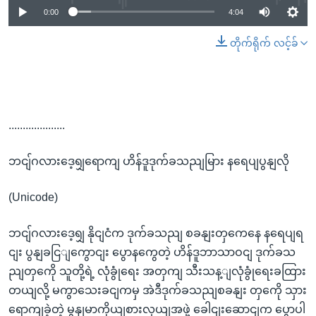
0:00
4:04
တိုက်ရိုက် လင့်ခ်
....................
ဘငျ်ဂလားဒေ့ရျှရောကျ ဟိန်ဒူဒုက်ခသညျမြား နရေပျပွနျလို
(Unicode)
ဘငျ်ဂလားဒေ့ရျှ နိုငျငံက ဒုက်ခသညျ စခနျးတှကေနေ နရေပျရ
ငျး ပွနျခငြျကွောငျး ပွောနကွေတဲ့ ဟိန်ဒူဘာသာဝငျ ဒုက်ခသ
ညျတှကေို သူတို့ရဲ့ လုံခွုံရေး အတှကျ သီးသန့ျလုံခွုံရေးခထြား
တယျလို့ မကွာသေးခငျကမှ အဲဒီဒုက်ခသညျစခနျး တှကေို သှား
ရောကျခဲ့တဲ့ မွနျမာကိုယျစားလှယျအဖှဲ့ ခေါငျးဆောငျက ပွောပါ