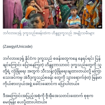
အ
သုတပဒေသာ အင်္ဂလိပ်စာ
ညွန်း
Learning English
စာမျက်နှာ
သို့
ဗွီအိုအေ လူမှုကွန်ယက်များ
ကျော်
ကြည့်
ဘင်္ဂလားဒေ့ရှ် ဒုက္ခသည်စခန်းထဲက ဟိန္ဒူဒုက္ခသည် အမျိုးသမီးများ
ရန်
ဘာသာစကားများ
ရှာဖွေ
(Zawgyi/Unicode)
ရန်
နေရာ
ဘင်္ဂလားဒေ့ရှ် နိုင်ငံက ဒုက္ခသည် စခန်းတွေကနေ နေရပ်ရင်း ပြန်
သို့
ချင်ကြောင်း ပြောနေကြတဲ့ ဟိန္ဒူဘာသာဝင် ဒုက္ခသည်တွေကို သူ
ကျော်
တို့ရဲ့ လုံခြုံရေး အတွက် သီးသန့်လုံခြုံရေးချထားတယ်လို့ မကြာ
ရန်
သေးခင်ကမှ အဲဒီဒုက္ခသည်စခန်း တွေကို သွားရောက်ခဲ့တဲ့ မြန်မာ
ကိုယ်စားလှယ်အဖွဲ့ ခေါင်းဆောင်က ပြောပါတယ်။
ဒီအကြောင်းအပြည့်အစုံကို ဗွီအိုအေသတင်းထောက် စုစုက
မေးမြန်း ပေးပို့ထားပါတယ်။