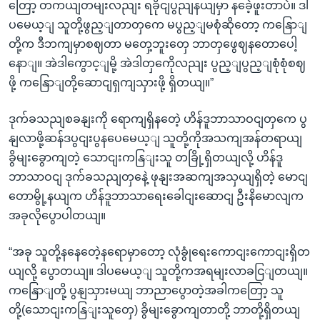
တြော့ တကယျတမျးလညျး ရခိုငျပွညျနယျမှာ နခေဲ့ဖူးတာပဲ။ ဒါ
ပမေယ့ျ သူတို့ဖွည့ျတာတှကေ မပွည့ျမစုံဆိုတော့ ကနြောျ
တို့က ဒီဘကျမှာစဈတာ မတှေ့ဘူးတှေ ဘာတှဖွေဈနတောပေါ့
နောျ။ အဲဒါကွောင့ျမို့ အဲဒါတှကေိုလညျး ပွည့ျပွည့ျစုံစုံစဈ
ဖို့ ကနြောျတို့ဆောငျရှကျသှားဖို့ ရှိတယျ။”
ဒုက်ခသညျစခနျးကို ရောကျရှိနတေဲ့ ဟိန်ဒူဘာသာဝငျတှကေ ပွ
နျလာဖို့ဆန်ဒပွငျးပွနပေမေယ့ျ သူတို့ကိုအသကျအန်တရာယျ
ခွိမျးခွောကျတဲ့ သောငျးကနြျးသူ တခြို့ရှိတယျလို့ ဟိန်ဒူ
ဘာသာဝငျ ဒုက်ခသညျတှနေဲ့ ဖုနျးအဆကျအသှယျရှိတဲ့ မောငျ
တောမွို့နယျက ဟိန်ဒူဘာသာရေးခေါငျးဆောငျ ဦးနိမောလျက
အခုလိုပွောပါတယျ။
“အခု သူတို့နနေတေဲ့နရောမှာတော့ လုံခွုံရေးကောငျးကောငျးရှိတ
ယျလို့ ပွောတယျ။ ဒါပမေယ့ျ သူတို့ကအရမျးလာခငြျတယျ။
ကနြောျတို့ ပွနျသှားမယျ ဘာညာပွောတဲ့အခါကတြော့ သူ
တို့(သောငျးကနြျးသူတှေ) ခွိမျးခွောကျတာတို့ ဘာတို့ရှိတယျ