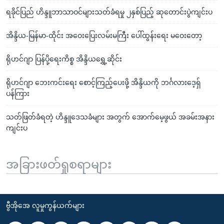
ရခိုင်ပြည် ဟိန္ဒူဘာသာဝင်များသတ်ခံရမှု ၂နှစ်ပြည့် ဆုတောင်းပွဲကျင်းပ
အိန္ဒိယ-မြန်မာ-ထိုင်း အဝေးပြေးလမ်းမကြီး ပေါ်ထွန်းရေး မဝေးတော့
ရိုဟင်ဂျာ ပြန်ပို့ရေးကိစ္စ အိန္ဒိယရွှေ့ဆိုင်း
ရိုဟင်ဂျာ ဘေးကင်းရေး စောင့်ကြည့်ပေးဖို့ အိန္ဒိယကို ဘင်္ဂလားဒေ့ရှ်
ပန်ကြား
သတ်ဖြတ်ခံရတဲ့ ဟိန္ဒူဒေသခံများ အတွက် အောက်မေ့ဖွယ် အခမ်းအနား
ကျင်းပ
အခြားဖတ်ရှုစရာများ
ဗွီအိုအေ လူမှုကွန်ယက်များ