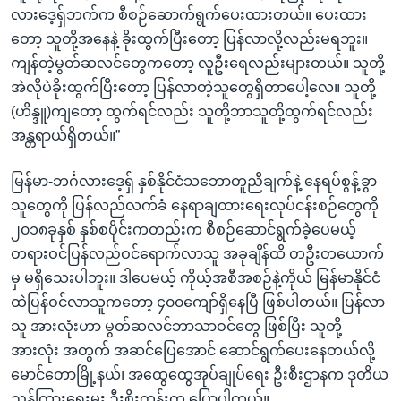
လားဒေ့ရှ်ဘက်က စီစဉ်ဆောက်ရွက်ပေးထားတယ်။ ပေးထား
တော့ သူတို့အနေနဲ့ ခိုးထွက်ပြီးတော့ ပြန်လာလို့လည်းမရဘူး။
ကျန်တဲ့မွတ်ဆလင်တွေကတော့ လူဦးရေလည်းများတယ်။ သူတို့
အဲလိုပဲခိုးထွက်ပြီးတော့ ပြန်လာတဲ့သူတွေရှိတာပေါ့လေ။ သူတို့
(ဟိန္ဒူ)ကျတော့ ထွက်ရင်လည်း သူတို့ဘာသူတို့ထွက်ရင်လည်း
အန္တရာယ်ရှိတယ်။”
မြန်မာ-ဘင်္ဂလားဒေ့ရှ် နှစ်နိုင်ငံသဘောတူညီချက်နဲ့ နေရပ်စွန့်ခွာ
သူတွေကို ပြန်လည်လက်ခံ နေရာချထားရေးလုပ်ငန်းစဉ်တွေကို
၂၀၁၈ခုနှစ် နှစ်စပိုင်းကတည်းက စီစဉ်ဆောင်ရွက်ခဲ့ပေမယ့်
တရားဝင်ပြန်လည်ဝင်ရောက်လာသူ အခုချိန်ထိ တဦးတယောက်
မှ မရှိသေးပါဘူး။ ဒါပေမယ့် ကိုယ့်အစီအစဉ်နဲ့ကိုယ် မြန်မာနိုင်ငံ
ထဲပြန်ဝင်လာသူကတော့ ၄၀၀ကျော်ရှိနေပြီ ဖြစ်ပါတယ်။ ပြန်လာ
သူ အားလုံးဟာ မွတ်ဆလင်ဘာသာဝင်တွေ ဖြစ်ပြီး သူတို့
အားလုံး အတွက် အဆင်ပြေအောင် ဆောင်ရွက်ပေးနေတယ်လို့
မောင်တောမြို့နယ်၊ အထွေထွေအုပ်ချုပ်ရေး ဦးစီးဌာနက ဒုတိယ
ညွှန်ကြားရေးမှူး ဦးစိုးထွန်းက ပြောပါတယ်။