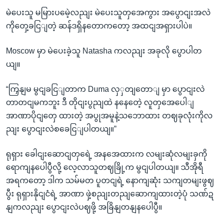
မဲပေးသူ မမြားပမေဲ့လညျး မဲပေးသူတှအေကွား အပွောငျးအလဲ
ကိုတှေ့ခငြျတဲ့ ဆန်ဒရှိနတောကတော့ အထငျအရှားပါပဲ။
Moscow မှာ မဲပေးခဲ့သူ Natasha ကလညျး အခုလို ပွောပါတ
ယျ။
“ကြှနျမ မွငျခငြျတာက Duma လှှတျတောျ မှာ ပွောငျးလဲ
တာတငျမကဘူး ဒီ တိုငျးပွညျထဲ နနေတေဲ့ လူတှအေပေါျ
အာဏာပိုငျတှေ ထားတဲ့ အပွုအမူနဲ့သဘောထား တဈခုလုံးကိုလ
ညျး ပွောငျးလဲစခေငြျပါတယျ။”
ရုရှား ခေါငျးဆောငျတှရေဲ့ အနအေထားက လမျးဆုံလမျးခှကို
ရောကျနပေါပွီလို့ လေ့လာသူတဈခြို့က မွငျပါတယျ။ သီအိုရီ
အရကတော့ ဒါက သမ်မတ ပူတငျရဲ့ နောကျဆုံး သကျတမျးဖွဈ
ပွီး ရုရှားနိုငျငံရဲ့ အာဏာ ဖှဲ့စညျးတညျဆောကျထားတဲ့ပုံ သဏ်ဍ
နျကလညျး ပွောငျးလဲပဈဖို့ အခြိနျတနျနပေါပွီ။