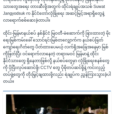
သားတွေအရေး တားဆီးဖို့အတွက် ထိုင်းရဲချုပ်အသစ် Suwat
Jangyodsuk က နိုင်ငံတော်လုံခြုံရေး အဆင့်မြင့်အရာရှိတွေနဲ့
လာရောက်စစ်ဆေးခဲ့တာပါ။
ထိုင်း-မြန်မာနယ်စပ် နှစ်နိုင်ငံ မြဝတီ-မဲဆောက်ကို ခြားထားတဲ့ မိုး
ရေးမြစ်ကမ်းခေါ် သောင်ရင်းမြစ်တလျှောက်က နယ်စပ်ဖြတ်
ကျော်ရေးဂိတ်တွေ ပိတ်ထားပေမယ့် လက်ရှိအခြေအနေမှာ မြစ်
ကိုဖြတ်ပြီး ဝင်ရောက်လာနေတဲ့ တရားမဝင် မြန်မာနဲ့ ထိုင်း
နိုင်ငံသားတွေ ရှိနေတာဖြစ်လို့ နယ်စပ်တွေမှာ လုံခြုံရေးစနစ်တွေ
ကို ပိုပြီးလုပ်ဆောင်ဖို့၊ CCTV တွေ ပိုမိုတပ်ဆင်ဖို့နဲ့ ကင်းလှည့်
တပ်ဖွဲ့တွေကို တိုးမြှင့်ချထားဖို့လည်း ရဲချုပ်က ညွှန်ကြားသွားခဲ့ပါ
တယ်။