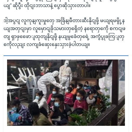
ယျ” ဆိုပွီး ထိုငျးဘာသာနဲ့ ပွောဆိုသှားတာပါ။
ဒါ့အပွငျ လူကုနျကူးမှုတှေ အခြိနျမီတားဆီးနိုငျဖို့ မယျရမမွို့န
ယျအတှငျးမှာ လူမှောငျခိုသမားတှရှေိတဲ့ နရောတှကေို စကငျဖ
တျ ရှာဖှဖေောျထုတျနိုငျဖို့ နယျမွခေံတှရေဲ့ အကွံပွုခကြျတှ
ကေိုလညျး လကျခံဆှေးနှေးသှားခဲ့ပါတယျ။