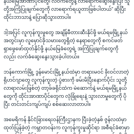
နယ်မြေအာဏာပိုင်တွေ၊ လဝကတွေနဲ့ လာရောက်ဆွေးနွေးပြီး သူ
တို့အကြံပြုချက်တွေကို လာရောက်ရယူတာဖြစ်ပါတယ်” ဆိုပြီး
ထိုင်းဘာသာနဲ့ ပြောဆိုသွားတာပါ။
ဒါ့အပြင် လူကုန်ကူးမှုတွေ အချိန်မီတားဆီးနိုင်ဖို့ မယ်ရမမြို့နယ်
အတွင်းမှာ လူမှောင်ခိုသမားတွေရှိတဲ့ နေရာတွေကို စကင်ဖတ်
ရှာဖွေဖော်ထုတ်နိုင်ဖို့ နယ်မြေခံတွေရဲ့ အကြံပြုချက်တွေကို
လည်း လက်ခံဆွေးနွေးသွားခဲ့ပါတယ်။
ဘန်ကောက်မြို့ ဒွန်မောင်းမြို့နယ်ထဲမှာ တရားမဝင် ခိုးဝင်လာတဲ့
ရိုဟင်ဂျာတွေ လူကုန်ကူးတဲ့ ပွဲစားကို ဖမ်းမိပြီးနောက်ပိုင်း သူတို့
လာရာလမ်းဖြစ်တဲ့ တာ့ခ်ခရိုင်ထဲက မဲဆောက်နဲ့ မယ်ရမမြို့နယ်
တွေကို ထိုင်းအာဏာပိုင်တွေက လုံခြုံရေးနဲ့ သွားလာမှုတွေကို ပို
ပြီး တင်းတင်းကျပ်ကျပ် စစ်ဆေးလာတာပါ။
အမေရိကန် နိုင်ငံခြားရေးဝန်ကြီးဌာနက ပြီးခဲ့တဲ့နှစ် ဇွန်လထဲမှာ
ထုတ်ပြန်ခဲ့တဲ့ ကမ္ဘာတဝန်းက လူကုန်ကူးမှုဆိုင်ရာ အစီရင်ခံစာမှာ