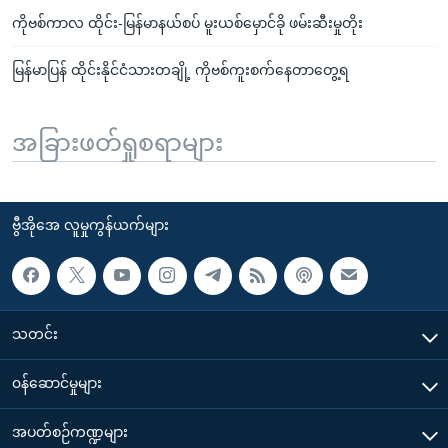
ကိုဗစ်ကာလ ထိုင်း-မြန်မာနယ်စပ် မူးယစ်မှောင်ခို ဖမ်းဆီးမှုတိုး
မြန်မာပြန် ထိုင်းနိုင်ငံသားတချို့ ကိုဗစ်ကူးစက်နေတာတွေ့ရ
အခြားဖတ်ရှုစရာများ
ဗွီအိုအေ လူမှုကွန်ယက်များ
သတင်း
၀န်ဆောင်မှုများ
အပတ်စဉ်ကဏ္ဍများ