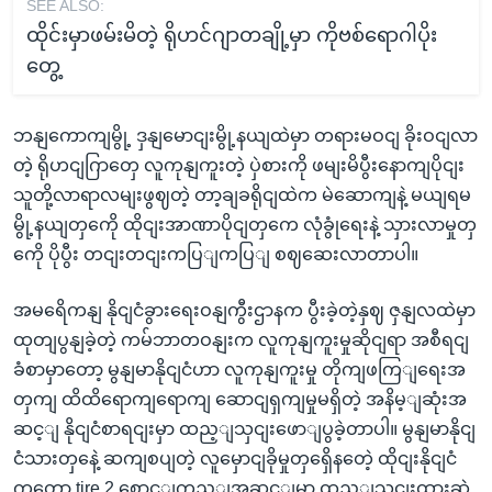
SEE ALSO:
ထိုင်းမှာဖမ်းမိတဲ့ ရိုဟင်ဂျာတချို့မှာ ကိုဗစ်ရောဂါပိုး
တွေ့
ဘနျကောကျမွို့ ဒှနျမောငျးမွို့နယျထဲမှာ တရားမဝငျ ခိုးဝငျလာ
တဲ့ ရိုဟငျဂြာတှေ လူကုနျကူးတဲ့ ပှဲစားကို ဖမျးမိပွီးနောကျပိုငျး
သူတို့လာရာလမျးဖွဈတဲ့ တာ့ချခရိုငျထဲက မဲဆောကျနဲ့ မယျရမ
မွို့နယျတှကေို ထိုငျးအာဏာပိုငျတှကေ လုံခွုံရေးနဲ့ သှားလာမှုတှ
ကေို ပိုပွီး တငျးတငျးကပြျကပြျ စဈဆေးလာတာပါ။
အမရေိကနျ နိုငျငံခွားရေးဝနျကွီးဌာနက ပွီးခဲ့တဲ့နှဈ ဇှနျလထဲမှာ
ထုတျပွနျခဲ့တဲ့ ကမ်ဘာတဝနျးက လူကုနျကူးမှုဆိုငျရာ အစီရငျ
ခံစာမှာတော့ မွနျမာနိုငျငံဟာ လူကုနျကူးမှု တိုကျဖကြျရေးအ
တှကျ ထိထိရောကျရောကျ ဆောငျရှကျမှုမရှိတဲ့ အနိမ့ျဆုံးအ
ဆင့ျ နိုငျငံစာရငျးမှာ ထည့ျသှငျးဖောျပွခဲ့တာပါ။ မွနျမာနိုငျ
ငံသားတှနေဲ့ ဆကျစပျတဲ့ လူမှောငျခိုမှုတှရှေိနတေဲ့ ထိုငျးနိုငျငံ
ကတော့ tire 2 စောင့ျကွည့ျအဆင့ျမှာ ထည့ျသှငျးထားဆဲ