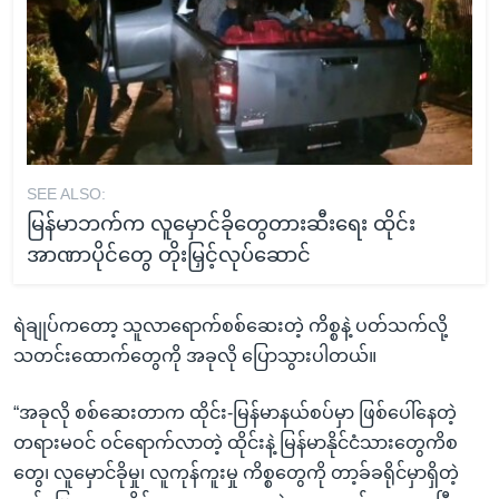
SEE ALSO:
မြန်မာဘက်က လူမှောင်ခိုတွေတားဆီးရေး ထိုင်း
အာဏာပိုင်တွေ တိုးမြှင့်လုပ်ဆောင်
ရဲချုပ်ကတော့ သူလာရောက်စစ်ဆေးတဲ့ ကိစ္စနဲ့ ပတ်သက်လို့
သတင်းထောက်တွေကို အခုလို ပြောသွားပါတယ်။
“အခုလို စစ်ဆေးတာက ထိုင်း-မြန်မာနယ်စပ်မှာ ဖြစ်ပေါ်နေတဲ့
တရားမဝင် ဝင်ရောက်လာတဲ့ ထိုင်းနဲ့ မြန်မာနိုင်ငံသားတွေကိစ
တွေ၊ လူမှောင်ခိုမှု၊ လူကုန်ကူးမှု ကိစ္စတွေကို တာ့ခ်ခရိုင်မှာရှိတဲ့