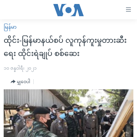
သုံး
ရ
လွယ်ကူ
မြန်မာ
မူလစာမျက်နှာ
စေ
ထိုင်း-မြန်မာနယ်စပ် လူကုန်ကူးမှုတားဆီး
မြန်မာ
သည့်
ရေး ထိုင်းရဲချုပ် စစ်ဆေး
ကမ္ဘာ့သတင်းများ
Link
ဗွီဒီယို
နိုင်ငံတကာ
၁၀ ဇန္နဝါရီ၊ ၂၀၂၁
များ
သတင်းလွတ်လပ်ခွင့်
အမေရိကန်
ပင်မ
မျှဝေပါ
ရပ်ဝန်းတခု လမ်းတခု အလွန်
တရုတ်
အကြောင်းအရာ
သို့
အင်္ဂလိပ်စာလေ့လာမယ်
အစ္စရေး-ပါလက်စတိုင်း
ကျော်
အပတ်စဉ်ကဏ္ဍများ
အမေရိကန်သုံးအီဒီယံ
ကြည့်
ရေဒီယိုနှင့်ရုပ်သံ အချက်အလက်များ
မကြေးမုံရဲ့ အင်္ဂလိပ်စာ
ရေဒီယို
ရန်
ပင်မ
ရေဒီယို/တီဗွီအစီအစဉ်
ရုပ်ရှင်ထဲက အင်္ဂလိပ်စာ
တီဗွီ