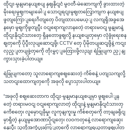
ထိုငျး-မွနျမာနယျစပျ နှဈနိုငျငံ မွဝတီ-မဲဆောကျကို ခွားထားတဲ့
မိုးရေးမွဈကမျးခေါျ သောငျရငျးမွဈတလြှောကျက နယျစပျ
ဖွတျကြောျရေးဂိတျတှေ ပိတျထားပမေယ့ျ လကျရှိအခွအေ
နမှော မွဈကိုဖွတျပွီး ဝငျရောကျလာနတေဲ့ တရားမဝငျ မွနျမာနဲ့
ထိုငျးနိုငျငံသားတှေ ရှိနတောဖွဈလို့ နယျစပျတှမှော လုံခွုံရေးစန
ဈတှကေို ပိုပွီးလုပျဆောငျဖို့၊ CCTV တှေ ပိုမိုတပျဆငျဖို့နဲ့ ကငျး
လှည့ျတပျဖှဲ့တှကေို တိုးမွှင့ျခထြားဖို့လညျး ရဲခြုပျက ညှှနျ
ကွားသှားခဲ့ပါတယျ။
ရဲခြုပျကတော့ သူလာရောကျစဈဆေးတဲ့ ကိစ်စနဲ့ ပတျသကျလို့
သတငျးထောကျတှကေို အခုလို ပွောသှားပါတယျ။
“အခုလို စဈဆေးတာက ထိုငျး-မွနျမာနယျစပျမှာ ဖွဈပေါျန
တေဲ့ တရားမဝငျ ဝငျရောကျလာတဲ့ ထိုငျးနဲ့ မွနျမာနိုငျငံသားတှ
ကေိစတှေ၊ လူမှောငျခိုမှု၊ လူကုနျကူးမှု ကိစ်စတှကေို တာ့ချခရိုငျ
မှာရှိတဲ့ နယျမွအောဏာပိုငျတှေ၊ လဝကတှနေဲ့ လာရောကျဆှေး
နှေးပွီး သူတို့အကွံပွုခကြျတှကေို လာရောကျရယူတာဖွဈပါတ