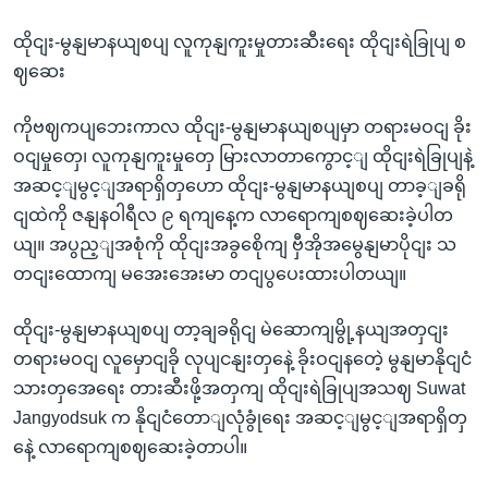
ထိုငျး-မွနျမာနယျစပျ လူကုနျကူးမှုတားဆီးရေး ထိုငျးရဲခြုပျ စ
ဈဆေး
ကိုဗဈကပျဘေးကာလ ထိုငျး-မွနျမာနယျစပျမှာ တရားမဝငျ ခိုး
ဝငျမှုတှေ၊ လူကုနျကူးမှုတှေ မြားလာတာကွောင့ျ ထိုငျးရဲခြုပျနဲ့
အဆင့ျမွင့ျအရာရှိတှဟော ထိုငျး-မွနျမာနယျစပျ တာခ့ျခရို
ငျထဲကို ဇနျနဝါရီလ ၉ ရကျနေ့က လာရောကျစဈဆေးခဲ့ပါတ
ယျ။ အပွည့ျအစုံကို ထိုငျးအခွစေိုကျ ဗှီအိုအမွေနျမာပိုငျး သ
တငျးထောကျ မအေးအေးမာ တငျပွပေးထားပါတယျ။
ထိုငျး-မွနျမာနယျစပျ တာ့ချခရိုငျ မဲဆောကျမွို့နယျအတှငျး
တရားမဝငျ လူမှောငျခို လုပျငနျးတှနေဲ့ ခိုးဝငျနတေဲ့ မွနျမာနိုငျငံ
သားတှအေရေး တားဆီးဖို့အတှကျ ထိုငျးရဲခြုပျအသဈ Suwat
Jangyodsuk က နိုငျငံတောျလုံခွုံရေး အဆင့ျမွင့ျအရာရှိတှ
နေဲ့ လာရောကျစဈဆေးခဲ့တာပါ။