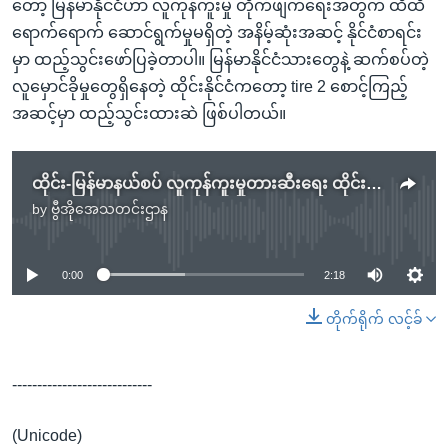
တော့ မြန်မာနိုင်ငံဟာ လူကုန်ကူးမှု တိုက်ဖျက်ရေးအတွက် ထိထိ
ရောက်ရောက် ဆောင်ရွက်မှုမရှိတဲ့ အနိမ့်ဆုံးအဆင့် နိုင်ငံစာရင်း
မှာ ထည့်သွင်းဖော်ပြခဲ့တာပါ။ မြန်မာနိုင်ငံသားတွေနဲ့ ဆက်စပ်တဲ့
လူမှောင်ခိုမှုတွေရှိနေတဲ့ ထိုင်းနိုင်ငံကတော့ tire 2 စောင့်ကြည့်
အဆင့်မှာ ထည့်သွင်းထားဆဲ ဖြစ်ပါတယ်။
ထိုင်း-မြန်မာနယ်စပ် လူကုန်ကူးမှုတားဆီးရေး ထိုင်းရဲချုပ် စစ်ဆေး
by
ဗွီအိုအေသတင်းဌာန
No media source currently available
0:00
2:18
တိုက်ရိုက် လင့်ခ်
----------------------------
(Unicode)