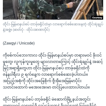
အ
သုတပဒေသာ အင်္ဂလိပ်စာ
ညွန်း
Learning English
စာမျက်နှာ
သို့
ဗွီအိုအေ လူမှုကွန်ယက်များ
ထိုင်း-မြန်မာနယ်စပ် တာခ့်ခရိုင်ထဲမှာ လာရောက်စစ်ဆေးနေတဲ့ ထိုင်းရဲချုပ်
ကျော်
နဲ့အဖွဲ့။ (ဓာတ်ပုံ - ထိုင်းအာဏာပိုင်)
ကြည့်
ရန်
(Zawgyi / Unicode)
ဘာသာစကားများ
ရှာဖွေ
ရန်
ကိုဗစ်ကပ်ဘေးကာလ ထိုင်း-မြန်မာနယ်စပ်မှာ တရားမဝင် ခိုးဝင်
နေရာ
မှုတွေ၊ လူကုန်ကူးမှုတွေ များလာတာကြောင့် ထိုင်းရဲချုပ်နဲ့ အဆင့်
သို့
မြင့်အရာရှိတွေဟာ ထိုင်း-မြန်မာနယ်စပ် တာခ့်ခရိုင်ထဲကို
ကျော်
ဇန်နဝါရီလ ၉ ရက်နေ့က လာရောက်စစ်ဆေးခဲ့ပါတယ်။
ရန်
အပြည့်အစုံကို ထိုင်းအခြေစိုက် ဗွီအိုအေမြန်မာပိုင်း
သတင်းထောက် မအေးအေးမာ တင်ပြပေးထားပါတယ်။
ထိုင်း-မြန်မာနယ်စပ် တာ့ခ်ခရိုင် မဲဆောက်မြို့နယ်အတွင်း
တရားမဝင် လူမှောင်ခို လုပ်ငန်းတွေနဲ့ ခိုးဝင်နေတဲ့ မြန်မာနိုင်ငံ