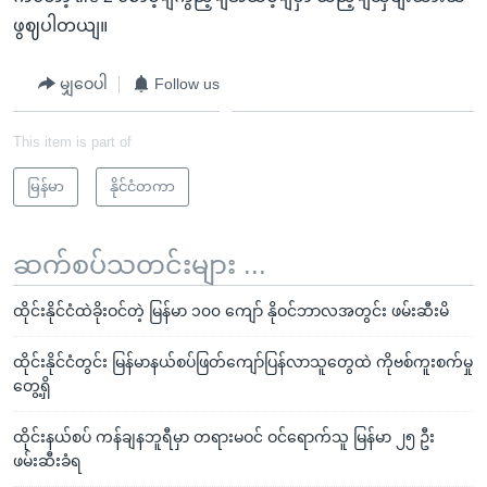
ဖွဈပါတယျ။
မျှဝေပါ
Follow us
This item is part of
မြန်မာ
နိုင်ငံတကာ
ဆက်စပ်သတင်းများ ...
ထိုင်းနိုင်ငံထဲခိုးဝင်တဲ့ မြန်မာ ၁၀၀ ကျော် နိုဝင်ဘာလအတွင်း ဖမ်းဆီးမိ
ထိုင်းနိုင်ငံတွင်း မြန်မာနယ်စပ်ဖြတ်ကျော်ပြန်လာသူတွေထဲ ကိုဗစ်ကူးစက်မှု
တွေ့ရှိ
ထိုင်းနယ်စပ် ကန်ချနဘူရီမှာ တရားမဝင် ဝင်ရောက်သူ မြန်မာ ၂၅ ဦး
ဖမ်းဆီးခံရ