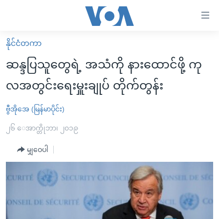
သုံး
ရ
လွယ်ကူ
နိုင်ငံတကာ
မူလစာမျက်နှာ
စေ
ဆန္ဒပြသူတွေရဲ့ အသံကို နားထောင်ဖို့ ကု
မြန်မာ
သည့်
လအတွင်းရေးမှူးချုပ် တိုက်တွန်း
ကမ္ဘာ့သတင်းများ
Link
ဗွီဒီယို
နိုင်ငံတကာ
ဗွီအိုအေ (မြန်မာပိုင်း)
များ
သတင်းလွတ်လပ်ခွင့်
အမေရိကန်
၂၆ ေအာက္တိုဘာ၊ ၂၀၁၉
ပင်မ
ရပ်ဝန်းတခု လမ်းတခု အလွန်
တရုတ်
အကြောင်းအရာ
မျှဝေပါ
သို့
အင်္ဂလိပ်စာလေ့လာမယ်
အစ္စရေး-ပါလက်စတိုင်း
ကျော်
အပတ်စဉ်ကဏ္ဍများ
အမေရိကန်သုံးအီဒီယံ
ကြည့်
ရေဒီယိုနှင့်ရုပ်သံ အချက်အလက်များ
မကြေးမုံရဲ့ အင်္ဂလိပ်စာ
ရေဒီယို
ရန်
ပင်မ
ရေဒီယို/တီဗွီအစီအစဉ်
ရုပ်ရှင်ထဲက အင်္ဂလိပ်စာ
တီဗွီ