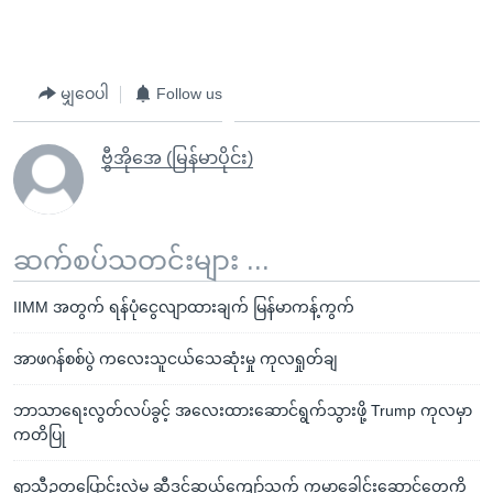
မျှဝေပါ
Follow us
ဗွီအိုအေ (မြန်မာပိုင်း)
ဆက်စပ်သတင်းများ ...
IIMM အတွက် ရန်ပုံငွေလျာထားချက် မြန်မာကန့်ကွက်
အာဖဂန်စစ်ပွဲ ကလေးသူငယ်သေဆုံးမှု ကုလရှုတ်ချ
ဘာသာရေးလွတ်လပ်ခွင့် အလေးထားဆောင်ရွက်သွားဖို့ Trump ကုလမှာ
ကတိပြု
ရာသီဥတုပြောင်းလဲမှု ဆွီဒင်ဆယ်ကျော်သက် ကမ္ဘာ့ခေါင်းဆောင်တွေကို