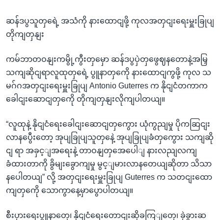
ဆန်ဒပွသူတှရေဲ့ အသံကို နားထောငျဖို့ ကုလအတှငျးရေးမှူးခြုပျ
တိုကျတှနျး
ကမ်ဘာတဝနျးကမွို့ကွီးတှမှော ဆန်ဒပွပှဲတှဖွေဈနတောနဲ့အမြှ
သကျဆိုငျရာလူထုတှရေဲ့ ပွူနာတှကေို နားထောငျကွဖို့ ကုလ သ
မဂ်ဂအတှငျးရေးမှူးခြုပျ Antonio Guterres က နိုငျငံတကာက
ခေါငျးဆောငျတှကေို တိုကျတှနျးလိုကျပါတယျ။
“လူထုနဲ့ နိုငျငံရေးခေါငျးဆောငျတှကွေား ယုံကွညျမှု ပိုကဆြငျး
လာနပွေီးတော့ အုပျခြုပျသူတှနေဲ့ အုပျခြုပျခံတှကွေား သကျဆို
ငျ ရာ အခှင့ျအရေးနဲ့ တာဝနျတှအေပေါျ နားလညျလကျ
ခံထားတာကို ခွိမျးခွောကျမှု မွင့ျမားလာနတေယျဆိုတာ သိသာ
နပေါတယျ” လို့ အတှငျးရေးမှူးခြုပျ Guterres က သတငျးထော
ကျတှကေို သောကွာနေ့မှာပွောပါတယျ။
စီးပှားရေးပွူနာတှေ၊ နိုငျငံရေးတောငျးဆိုခကြျတှေ၊ ခှဲခွားဆ