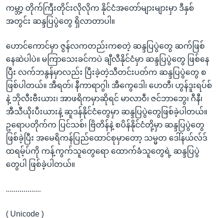
ကမ္ဘာ့ တိုက်ကြီးတိုင်းလိုလိုက နိုင်ငံအတော်များများမှာ ဒီနှစ်
အတွင်း ဆန္ဒပြပွဲတွေ ရှိလာတာပါ။
ဟောင်ကောင်မှာ ဇွန်လကတည်းကစတဲ့ ဆန္ဒပြပွဲတွေ ဆက်ဖြစ်
နေဆဲပါပဲ။ မကြာသေးခင်ကပဲ ချီလီနိုင်ငံမှာ ဆန္ဒပြပွဲတွေ ဖြစ်နေ
ပြီး လက်ဘနွန်မှာလည်း ပြီးခဲ့တဲ့သီတင်းပတ်က ဆန္ဒပြပွဲတွေ စ
ဖြစ်ပါတယ်။ အီရတ်၊ နီကာရာဂွါ၊ အီကွေဒေါ၊ ဟေတီ၊ ဟွန်ဒူးရပ်စ်
နဲ့ ဘိုလီးဗီးယား၊ အာဖရိကမှာဆိုရင် မာလာဝီ၊ ဇင်ဘာဘွေ၊ ဂီနီ၊
အီသီယိုးပီးယားနဲ့ ဆူဒန်နိုင်ငံတွေမှာ ဆန္ဒပြပွဲတွေဖြစ်ခဲ့ပါတယ်။
ဥရောပတိုက်က ပြင်သစ်၊ ဗြိတိန်နဲ့ စပိန်နိုင်ငံတို့မှာ ဆန္ဒပြပွဲတွေ
ဖြစ်ခဲ့ပြီး အမေရိကန်ပြည်ထောင်စုမှာတော့ သမ္မတ ဒေါ်နယ်လ်ဒ်
ထရမ့်ပ်ကို ကန့်ကွက်သူတွေရော ထောက်ခံသူတွေရဲ့ ဆန္ဒပြပွဲ
တွေပါ ဖြစ်ခဲ့ပါတယ်။
..................
( Unicode )