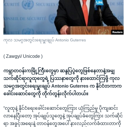
အ
သုတပဒေသာ အင်္ဂလိပ်စာ
ညွန်း
Learning English
စာမျက်နှာ
သို့
ဗွီအိုအေ လူမှုကွန်ယက်များ
ကျော်
ကြည့်
ကုလ သမဂ္ဂအတွင်းရေးမှူးချုပ် Antonio Guterres
ရန်
ဘာသာစကားများ
ရှာဖွေ
( Zawgyi/ Unicode )
ရန်
နေရာ
ကမ္ဘာတဝန်းကမြို့ကြီးတွေမှာ ဆန္ဒပြပွဲတွေဖြစ်နေတာနဲ့အမျှ
သို့
သက်ဆိုင်ရာလူထုတွေရဲ့ ပြဿနာတွေကို နားထောင်ကြဖို့ ကုလ
ကျော်
သမဂ္ဂအတွင်းရေးမှူးချုပ် Antonio Guterres က နိုင်ငံတကာက
ရန်
ခေါင်းဆောင်တွေကို တိုက်တွန်းလိုက်ပါတယ်။
“လူထုနဲ့ နိုင်ငံရေးခေါင်းဆောင်တွေကြား ယုံကြည်မှု ပိုကျဆင်း
လာနေပြီးတော့ အုပ်ချုပ်သူတွေနဲ့ အုပ်ချုပ်ခံတွေကြား သက်ဆိုင်
ရာ အခွင့်အရေးနဲ့ တာဝန်တွေအပေါ် နားလည်လက်ခံထားတာကို