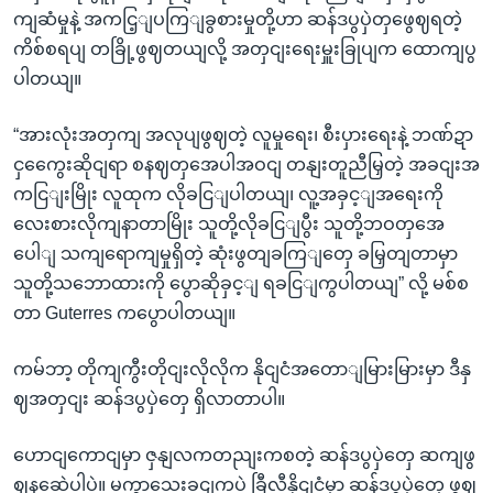
ကျဆံမှုနဲ့ အကငြ့ျပကြျခွစားမှုတို့ဟာ ဆန်ဒပွပှဲတှဖွေဈရတဲ့
ကိစ်စရပျ တခြို့ဖွဈတယျလို့ အတှငျးရေးမှူးခြုပျက ထောကျပွ
ပါတယျ။
“အားလုံးအတှကျ အလုပျဖွဈတဲ့ လူမှုရေး၊ စီးပှားရေးနဲ့ ဘဏ်ဍာ
ငှကွေေးဆိုငျရာ စနဈတှအေပါအဝငျ တနျးတူညီမြှတဲ့ အခငျးအ
ကငြျးမြိုး လူထုက လိုခငြျပါတယျ၊ လူ့အခှင့ျအရေးကို
လေးစားလိုကျနာတာမြိုး သူတို့လိုခငြျပွီး သူတို့ဘဝတှအေ
ပေါျ သကျရောကျမှုရှိတဲ့ ဆုံးဖွတျခကြျတှေ ခမြှတျတာမှာ
သူတို့သဘောထားကို ပွောဆိုခှင့ျ ရခငြျကွပါတယျ” လို့ မစ်စ
တာ Guterres ကပွောပါတယျ။
ကမ်ဘာ့ တိုကျကွီးတိုငျးလိုလိုက နိုငျငံအတောျမြားမြားမှာ ဒီနှ
ဈအတှငျး ဆန်ဒပွပှဲတှေ ရှိလာတာပါ။
ဟောငျကောငျမှာ ဇှနျလကတညျးကစတဲ့ ဆန်ဒပွပှဲတှေ ဆကျဖွ
ဈနဆေဲပါပဲ။ မကွာသေးခငျကပဲ ခြီလီနိုငျငံမှာ ဆန်ဒပွပှဲတှေ ဖွဈ