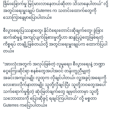
ခြိမ်းခြောက်မှု မြင့်မားလာနေတယ်ဆိုတာ သိသာနေပါတယ်” လို့
အတွင်းရေးမှူးချုပ် Guterres က သတင်းထောက်တွေကို
သောကြာနေ့မှာပြောပါတယ်။
စီးပွားရေးပြဿနာတွေ၊ နိုင်ငံရေးတောင်းဆိုချက်တွေ၊ ခွဲခြား
ဆက်ဆံမှုနဲ့ အကျင့်ပျက်ခြစားမှုတို့ဟာ ဆန္ဒပြပွဲတွေဖြစ်ရတဲ့
ကိစ္စရပ် တချို့ဖြစ်တယ်လို့ အတွင်းရေးမှူးချုပ်က ထောက်ပြပါ
တယ်။
“အားလုံးအတွက် အလုပ်ဖြစ်တဲ့ လူမှုရေး၊ စီးပွားရေးနဲ့ ဘဏ္ဍာ
ငွေကြေးဆိုင်ရာ စနစ်တွေအပါအဝင် တန်းတူညီမျှတဲ့
အခင်းအကျင်းမျိုး လူထုက လိုချင်ပါတယ်၊ လူ့အခွင့်အရေးကို
လေးစားလိုက်နာတာမျိုး သူတို့လိုချင်ပြီး သူတို့ဘဝတွေအပေါ်
သက်ရောက်မှုရှိတဲ့ ဆုံးဖြတ်ချက်တွေ ချမှတ်တာမှာ သူတို့
သဘောထားကို ပြောဆိုခွင့် ရချင်ကြပါတယ်” လို့ မစ္စတာ
Guterres ကပြောပါတယ်။