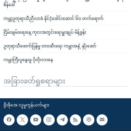
စိန်ခေါ်
ကမ္ဘာ့ဥတုရာသီညီလာခံ နိုင်ငံ့ခေါင်းဆောင် ၆၀ တက်ရောက်
ငြိမ်းချမ်းရေးနေ့ ကုလအတွင်းရေးမှူးချုပ် မိန့်ခွန်း
ဥတုရာသီဖောက်ပြန်မှု တားဆီးရေး ကမ္ဘာအနှံ့ နှိုးဆော်
ကမ္ဘာကြီးပူနွေးမှု ပိုတိုးလာနေ
အခြားဖတ်ရှုစရာများ
ဗွီအိုအေ လူမှုကွန်ယက်များ