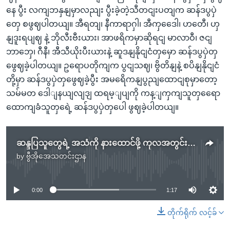
နေ ပွီး လကျဘနှနျမှာလညျး ပွီးခဲ့တဲ့သီတငျးပတျက ဆန်ဒပွပှဲ
တှေ စဖွဈပါတယျ။ အီရတျ၊ နီကာရာဂှါ၊ အီကှဒေေါ၊ ဟတေီ၊ ဟှ
နျဒူးရပျဈ နဲ့ ဘိုလီးဗီးယား၊ အာဖရိကမှာဆိုရငျ မာလာဝီ၊ ဇငျ
ဘာဘှေ၊ ဂီနီ၊ အီသီယိုးပီးယားနဲ့ ဆူဒနျနိုငျငံတှမှော ဆန်ဒပွပှဲတှ
ဖွေဈခဲ့ပါတယျ။ ဥရောပတိုကျက ပွငျသဈ၊ ဗွိတိနျနဲ့ စပိနျနိုငျငံ
တို့မှာ ဆန်ဒပွပှဲတှဖွေဈခဲ့ပွီး အမရေိကနျပွညျထောငျစုမှာတော့
သမ်မတ ဒေါျနယျလျဒျ ထရမ့ျပျကို ကန့ျကှကျသူတှရေော
ထောကျခံသူတှရေဲ့ ဆန်ဒပွပှဲတှပေါ ဖွဈခဲ့ပါတယျ။
ဆန္ဒပြသူတွေရဲ့ အသံကို နားထောင်ဖို့ ကုလအတွင်းရေးမှူးချုပ် တိုက်တွန်း
by
ဗွီအိုအေသတင်းဌာန
No media source currently available
0:00
1:17
တိုက်ရိုက် လင့်ခ်