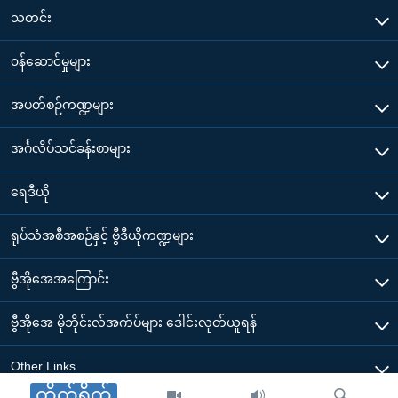
သတင်း
၀န်ဆောင်မှုများ
အပတ်စဉ်ကဏ္ဍများ
အင်္ဂလိပ်သင်ခန်းစာများ
ရေဒီယို
ရုပ်သံအစီအစဉ်နှင့် ဗွီဒီယိုကဏ္ဍများ
ဗွီအိုအေအကြောင်း
ဗွီအိုအေ မိုဘိုင်းလ်အက်ပ်များ ဒေါင်းလုတ်ယူရန်
Other Links
တိုက်ရိုက်