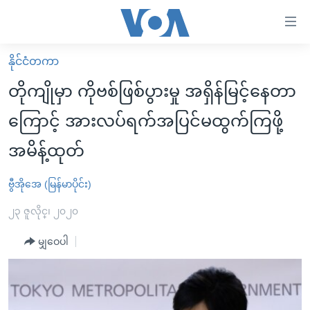
သုံး
ရ
လွယ်ကူ
နိုင်ငံတကာ
မူလစာမျက်နှာ
စေ
တိုကျိုမှာ ကိုဗစ်ဖြစ်ပွားမှု အရှိန်မြင့်နေတာ
မြန်မာ
သည့်
ကြောင့် အားလပ်ရက်အပြင်မထွက်ကြဖို့
ကမ္ဘာ့သတင်းများ
Link
အမိန့်ထုတ်
ဗွီဒီယို
နိုင်ငံတကာ
များ
သတင်းလွတ်လပ်ခွင့်
အမေရိကန်
ပင်မ
ဗွီအိုအေ (မြန်မာပိုင်း)
ရပ်ဝန်းတခု လမ်းတခု အလွန်
တရုတ်
အကြောင်းအရာ
၂၃ ဇူလိုင္၊ ၂၀၂၀
သို့
အင်္ဂလိပ်စာလေ့လာမယ်
အစ္စရေး-ပါလက်စတိုင်း
ကျော်
မျှဝေပါ
အပတ်စဉ်ကဏ္ဍများ
အမေရိကန်သုံးအီဒီယံ
ကြည့်
ရေဒီယိုနှင့်ရုပ်သံ အချက်အလက်များ
မကြေးမုံရဲ့ အင်္ဂလိပ်စာ
ရေဒီယို
ရန်
ပင်မ
ရေဒီယို/တီဗွီအစီအစဉ်
ရုပ်ရှင်ထဲက အင်္ဂလိပ်စာ
တီဗွီ