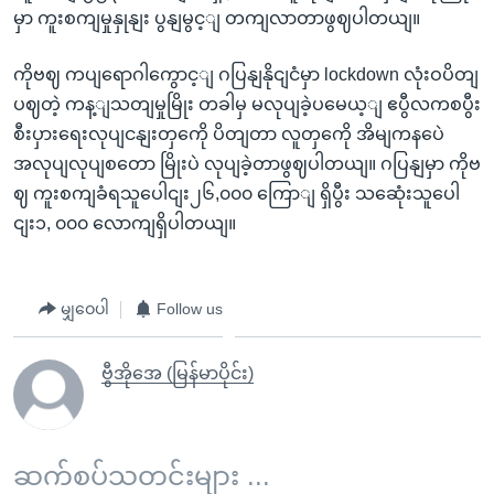
မှာ ကူးစကျမှုနှုနျး ပွနျမွင့ျ တကျလာတာဖွဈပါတယျ။
ကိုဗဈ ကပျရောဂါကွောင့ျ ဂပြနျနိုငျငံမှာ lockdown လုံးဝပိတျ
ပဈတဲ့ ကန့ျသတျမှုမြိုး တခါမှ မလုပျခဲ့ပမေယ့ျ ဧပွီလကစပွီး
စီးပှားရေးလုပျငနျးတှကေို ပိတျတာ လူတှကေို အိမျကနပေဲ
အလုပျလုပျစတော မြိုးပဲ လုပျခဲ့တာဖွဈပါတယျ။ ဂပြနျမှာ ကိုဗ
ဈ ကူးစကျခံရသူပေါငျး၂၆,၀၀၀ ကြောျ ရှိပွီး သဆေုံးသူပေါ
ငျး၁, ၀၀၀ လောကျရှိပါတယျ။
မျှဝေပါ
Follow us
ဗွီအိုအေ (မြန်မာပိုင်း)
ဆက်စပ်သတင်းများ ...