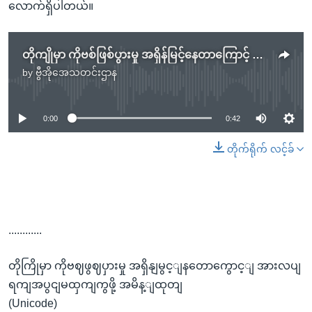
လောက်ရှိပါတယ်။
တိုကျိုမှာ ကိုဗစ်ဖြစ်ပွားမှု အရှိန်မြင့်နေတာကြောင့် အားလပ်ရက်အပြင်မထွက်ကြဖို့ အမိန့်ထုတ်
by
ဗွီအိုအေသတင်းဌာန
No media source currently available
0:00
0:42
တိုက်ရိုက် လင့်ခ်
............
တိုကြိုမှာ ကိုဗဈဖွဈပှားမှု အရှိနျမွင့ျနတောကွောင့ျ အားလပျ
ရကျအပွငျမထှကျကွဖို့ အမိန့ျထုတျ
(Unicode)