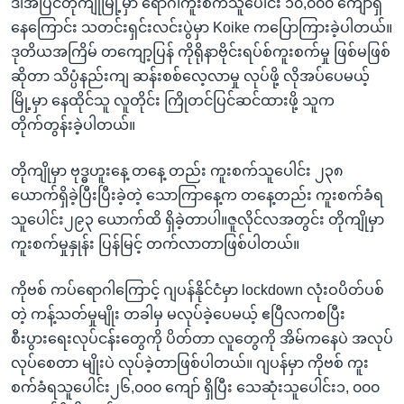
ဒါအပြင်တိုကျိုမြို့မှာ ရောဂါကူးစက်သူပေါင်း ၁၀,၀၀၀ ကျော်ရှိ
နေကြောင်း သတင်းရှင်းလင်းပွဲမှာ Koike ကပြောကြားခဲ့ပါတယ်။
ဒုတိယအကြိမ် တကျော့ပြန် ကိုရိုနာဗိုင်းရပ်စ်ကူးစက်မှု ဖြစ်မဖြစ်
ဆိုတာ သိပ္ပံနည်းကျ ဆန်းစစ်လေ့လာမှု လုပ်ဖို့ လိုအပ်ပေမယ့်
မြို့မှာ နေထိုင်သူ လူတိုင်း ကြိုတင်ပြင်ဆင်ထားဖို့ သူက
တိုက်တွန်းခဲ့ပါတယ်။
တိုကျိုမှာ ဗုဒ္ဓဟူးနေ့ တနေ့ တည်း ကူးစက်သူပေါင်း ၂၃၈
ယောက်ရှိခဲ့ပြီးပြီးခဲ့တဲ့ သောကြာနေ့က တနေ့တည်း ကူးစက်ခံရ
သူပေါင်း၂၉၃ ယောက်ထိ ရှိခဲ့တာပါ။ဇူလိုင်လအတွင်း တိုကျိုမှာ
ကူးစက်မှုနှုန်း ပြန်မြင့် တက်လာတာဖြစ်ပါတယ်။
ကိုဗစ် ကပ်ရောဂါကြောင့် ဂျပန်နိုင်ငံမှာ lockdown လုံးဝပိတ်ပစ်
တဲ့ ကန့်သတ်မှုမျိုး တခါမှ မလုပ်ခဲ့ပေမယ့် ဧပြီလကစပြီး
စီးပွားရေးလုပ်ငန်းတွေကို ပိတ်တာ လူတွေကို အိမ်ကနေပဲ အလုပ်
လုပ်စေတာ မျိုးပဲ လုပ်ခဲ့တာဖြစ်ပါတယ်။ ဂျပန်မှာ ကိုဗစ် ကူး
စက်ခံရသူပေါင်း၂၆,၀၀၀ ကျော် ရှိပြီး သေဆုံးသူပေါင်း၁, ၀၀၀