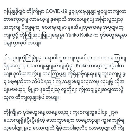
ဂပြနျနိုငျငံ တိုကြိုမှာ COVID-19 ဖွဈပှားမှုနှုနျး မွင့ျတကျလာ
တာကွောင့ျ လာမယ့ျ နှရောသီ အားလပျရပျ အမြားပွညျသူ
အတှကျ ပိတျရကျ လေးရကျမှာ နအေိမျတှကေနေ အပွငျမထှ
ကျကွဖို့ တိုကြိုအုပျခြုပျရေးမှူး Yuriko Koike က ဗုဒ်ဓဟူးနေ့မှာ
ပနျကွားခဲ့ပါတယျ။
ဒါအပွငျတိုကြိုမွို့မှာ ရောဂါကူးစကျသူပေါငျး ၁၀,၀၀၀ ကြောျ
ရှိနကွေောငျး သတငျးရှငျးလငျးပှဲမှာ Koike ကပွောကွားခဲ့ပါတ
ယျ။ ဒုတိယအကွိမျ တကြော့ပွနျ ကိုရိုနာဗိုငျးရပျဈကူးစကျမှု ဖွ
ဈမဖွဈဆိုတာ သိပ်ပံနညျးကြ ဆနျးစဈလေ့လာမှု လုပျဖို့ လိုအ
ပျပမေယ့ျ မွို့မှာ နထေိုငျသူ လူတိုငျး ကွိုတငျပွငျဆငျထားဖို့
သူက တိုကျတှနျးခဲ့ပါတယျ။
တိုကြိုမှာ ဗုဒ်ဓဟူးနေ့ တနေ့ တညျး ကူးစကျသူပေါငျး ၂၃၈
ယောကျရှိခဲ့ပွီးပွီးခဲ့တဲ့ သောကွာနေ့က တနေ့တညျး ကူးစကျခံရ
သူပေါငျး၂၉၃ ယောကျထိ ရှိခဲ့တာပါ။ဇူလိုငျလအတှငျး တိုကြို