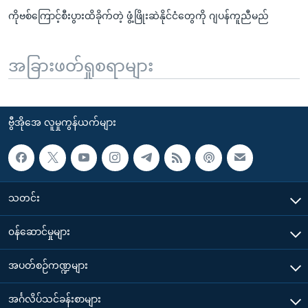
ကိုဗစ်ကြောင့်စီးပွားထိခိုက်တဲ့ ဖွံ့ဖြိုးဆဲနိုင်ငံတွေကို ဂျပန်ကူညီမည်
အခြားဖတ်ရှုစရာများ
ဗွီအိုအေ လူမှုကွန်ယက်များ
သတင်း
၀န်ဆောင်မှုများ
အပတ်စဉ်ကဏ္ဍများ
အင်္ဂလိပ်သင်ခန်းစာများ