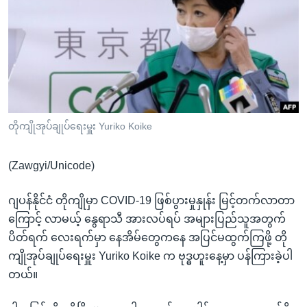
အ
သုတပဒေသာ အင်္ဂလိပ်စာ
ညွန်း
Learning English
စာမျက်နှာ
သို့
ဗွီအိုအေ လူမှုကွန်ယက်များ
ကျော်
ကြည့်
ရန်
ဘာသာစကားများ
တိုကျိုအုပ်ချုပ်ရေးမှူး Yuriko Koike
ရှာဖွေ
ရန်
(Zawgyi/Unicode)
နေရာ
သို့
ဂျပန်နိုင်ငံ တိုကျိုမှာ COVID-19 ဖြစ်ပွားမှုနှုန်း မြင့်တက်လာတာ
ကျော်
ကြောင့် လာမယ့် နွေရာသီ အားလပ်ရပ် အများပြည်သူအတွက်
ရန်
ပိတ်ရက် လေးရက်မှာ နေအိမ်တွေကနေ အပြင်မထွက်ကြဖို့ တို
ကျိုအုပ်ချုပ်ရေးမှူး Yuriko Koike က ဗုဒ္ဓဟူးနေ့မှာ ပန်ကြားခဲ့ပါ
တယ်။