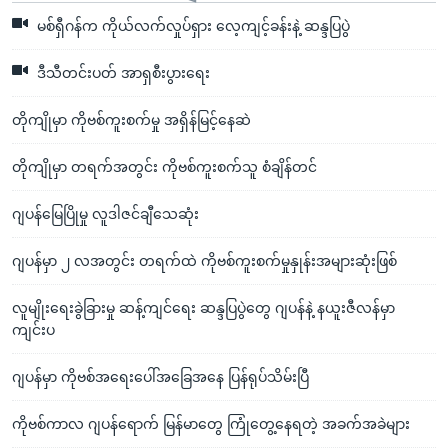
မစ်ရှီဂန်က ကိုယ်လက်လှုပ်ရှား လေ့ကျင့်ခန်းနဲ့ ဆန္ဒပြပွဲ
ဒီသီတင်းပတ် အာရှစီးပွားရေး
တိုကျိုမှာ ကိုဗစ်ကူးစက်မှု အရှိန်မြင့်နေဆဲ
တိုကျိုမှာ တရက်အတွင်း ကိုဗစ်ကူးစက်သူ စံချိန်တင်
ဂျပန်မြေပြိုမှု လူဒါဇင်ချီသေဆုံး
ဂျပန်မှာ ၂ လအတွင်း တရက်ထဲ ကိုဗစ်ကူးစက်မှုနှုန်းအများဆုံးဖြစ်
လူမျိုးရေးခွဲခြားမှု ဆန့်ကျင်ရေး ဆန္ဒပြပွဲတွေ ဂျပန်နဲ့ နယူးဇီလန်မှာ
ကျင်းပ
ဂျပန်မှာ ကိုဗစ်အရေးပေါ်အခြေအနေ ပြန်ရုပ်သိမ်းပြီ
ကိုဗစ်ကာလ ဂျပန်ရောက် မြန်မာတွေ ကြုံတွေ့နေရတဲ့ အခက်အခဲများ