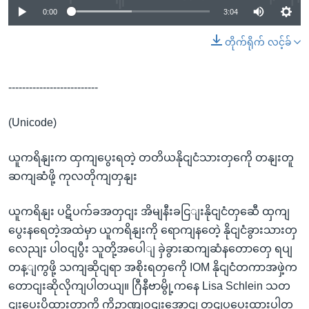
0:00
3:04
တိုက်ရိုက် လင့်ခ်
--------------------------
(Unicode)
ယူကရိနျးက ထှကျပွေးရတဲ့ တတိယနိုငျငံသားတှကေို တနျးတူ
ဆကျဆံဖို့ ကုလတိုကျတှနျး
ယူကရိနျး ပဋိပက်ခအတှငျး အိမျနီးခငြျးနိုငျငံတှဆေီ ထှကျ
ပွေးနရေတဲ့အထဲမှာ ယူကရိနျးကို ရောကျနတေဲ့ နိုငျငံခွားသားတှ
လေညျး ပါဝငျပွီး သူတို့အပေါျ ခှဲခွားဆကျဆံနတောတှေ ရပျ
တန့ျကွဖို့ သကျဆိုငျရာ အစိုးရတှကေို IOM နိုငျငံတကာအဖှဲ့က
တောငျးဆိုလိုကျပါတယျ။ ဂြီနီဗာမွို့ကနေ Lisa Schlein သတ
ငျးပေးပို့ထားတာကို ကိုဉာဏျဝငျးအောငျ တငျပွပေးထားပါတ