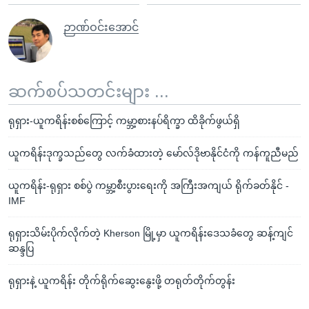
ဉာဏ်ဝင်းအောင်
ဆက်စပ်သတင်းများ ...
ရုရှား-ယူကရိန်းစစ်ကြောင့် ကမ္ဘာ့စားနပ်ရိက္ခာ ထိခိုက်ဖွယ်ရှိ
ယူကရိန်းဒုက္ခသည်တွေ လက်ခံထားတဲ့ မော်လ်ဒိုဗာနိုင်ငံကို ကန်ကူညီမည်
ယူကရိန်း-ရုရှား စစ်ပွဲ ကမ္ဘာ့စီးပွားရေးကို အကြီးအကျယ် ရိုက်ခတ်နိုင် -
IMF
ရုရှားသိမ်းပိုက်လိုက်တဲ့ Kherson မြို့မှာ ယူကရိန်းဒေသခံတွေ ဆန့်ကျင်
ဆန္ဒပြ
ရုရှားနဲ့ ယူကရိန်း တိုက်ရိုက်ဆွေးနွေးဖို့ တရုတ်တိုက်တွန်း