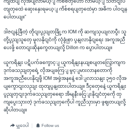
ကျထပျ လိုအပျလာမယ့ျ ကိစ်စတှဟော လာမယ့ျ သီတငျးပ
တျတှထေဲ ဆှေးနှေးရမယ့ျ ကိစ်စရပျတှထေဲမှာ အဓိက ပါဝငျန
ပေါတယျ။”
ဒါဇငျနဲ့ခြီတဲ့ တိုငျးပွညျတခြို့က IOM ကို ဆကျသှယျလာပွီး သူ
တို့ပွညျသူတှေ မူလနိုငျငံကို လုံခွုံစှာ ပွနျလာနိုငျရေး အကူအညီ
ပေးဖို့ တောငျးဆိုနကွေတယျလို့ Dillon က ပွောပါတယျ။
ယူကရိနျး ပဋိပက်ခကွောင့ျ ယူကရိနျးနယျစပျတလြှောကျက
ဒုက်ခသညျတှရေဲ့ လိုအပျခကြျ မွင့ျမားလာနတောကို
အကူအညီပေးနိုငျဖို့ IOM အဖှဲ့အနနေဲ့ ဒေါျလာသနျး ၃၅၀ လိုအ
ပျကွောငျးလညျး ထုတျပွနျထားပါတယျ။ ဒီငှတှေနေဲ့ ယူကရိနျး
ပွညျတှငျးဒုက်ခသညျတှရေော အိမျနီးခငြျးနိုငျငံတှကေို ထှ
ကျပွေးသှားတဲ့ ဒုက်ခသညျတှကေိုပါ ကူညီသှားမှာ ဖွဈတယျလို့
ဆိုပါတယျ။
မျှဝေပါ
Follow us