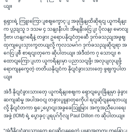
ယျ။
ရုရှားရဲ့ ကြူးကြောျစဈကွောင့ျ အခုခြိနျထိဆိုရငျ ယူကရိနျး
က ပွညျသူ ၁ ဒသမ ၄ သနျးနီးပါး အိမျနီးခငြျး ပိုလနျ၊ မောလျ
ဒိုဗာ၊ ဟနျဂရေီနဲ့ တခွား ဥရောပနိုငျငံတှဆေီ ဒုက်ခသညျအဖွဈ
ထှကျပွေးသှားကွတယျလို့ ကုလသမဂ်ဂ ဒုက်ခသညျဆိုငျရာ အ
ဂေငြျစီ စာရငျးတှကေ ဆိုပါတယျ။ အဲဒီထဲက ၇ သောငျး ၈
ထောငျကြောျဟာ ယူကရိနျးမှာ ပညာသငျဖို့၊ အလုပျလုပျဖို့
ရောကျနကွေတဲ့ တတိယနိုငျငံက နိုငျငံခွားသားတှေ ဖွဈကွပါတ
ယျ။
အဲဒီ နိုငျငံခွားသားတှေ ယူကရိနျးစဈက ရှောငျပွေးခြိနျမှာ ခှဲခွား
ဆကျဆံမှု အပါအဝငျ တခွားပွူနာတှကေိုပါ ရငျဆိုငျနရေတယျ
လို့ နိုငျငံတကာ ရှှေ့ပွောငျးအခွခေသြူမြား အကူအညီပေးရေး
အဖှဲ့ (IOM) ရဲ့ ပွောခှင့ျရပုဂ်ဂိုလျ Paul Dillon က ဆိုပါတယျ။
“အဲဒီနိုငျငံခွားသားတှေ ရငျဆိုငျနရေတဲ့ ပွူနာအတှကျ ကနြောျ