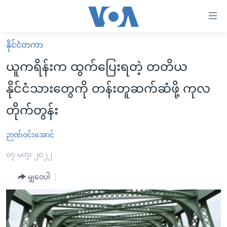
သုံး
ရ
လွယ်ကူ
နိုင်ငံတကာ
မူလစာမျက်နှာ
စေ
ယူကရိန်းက ထွက်ပြေးရတဲ့ တတိယ
မြန်မာ
သည့်
နိုင်ငံသားတွေကို တန်းတူဆက်ဆံဖို့ ကုလ
ကမ္ဘာ့သတင်းများ
Link
တိုက်တွန်း
ဗွီဒီယို
နိုင်ငံတကာ
များ
သတင်းလွတ်လပ်ခွင့်
အမေရိကန်
ပင်မ
ဉာဏ်ဝင်းအောင်
ရပ်ဝန်းတခု လမ်းတခု အလွန်
တရုတ်
အကြောင်းအရာ
၀၇ မတ္၊ ၂၀၂၂
သို့
အင်္ဂလိပ်စာလေ့လာမယ်
အစ္စရေး-ပါလက်စတိုင်း
ကျော်
မျှဝေပါ
အပတ်စဉ်ကဏ္ဍများ
အမေရိကန်သုံးအီဒီယံ
ကြည့်
ရေဒီယိုနှင့်ရုပ်သံ အချက်အလက်များ
မကြေးမုံရဲ့ အင်္ဂလိပ်စာ
ရေဒီယို
ရန်
ပင်မ
ရေဒီယို/တီဗွီအစီအစဉ်
ရုပ်ရှင်ထဲက အင်္ဂလိပ်စာ
တီဗွီ