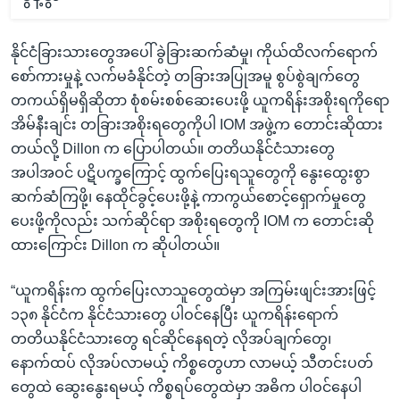
နိုင်ငံခြားသားတွေအပေါ် ခွဲခြားဆက်ဆံမှု၊ ကိုယ်ထိလက်ရောက်
စော်ကားမှုနဲ့ လက်မခံနိုင်တဲ့ တခြားအပြုအမူ စွပ်စွဲချက်တွေ
တကယ်ရှိမရှိဆိုတာ စုံစမ်းစစ်ဆေးပေးဖို့ ယူကရိန်းအစိုးရကိုရော
အိမ်နီးချင်း တခြားအစိုးရတွေကိုပါ IOM အဖွဲ့က တောင်းဆိုထား
တယ်လို့ Dillon က ပြောပါတယ်။ တတိယနိုင်ငံသားတွေ
အပါအဝင် ပဋိပက္ခကြောင့် ထွက်ပြေးရသူတွေကို နွေးထွေးစွာ
ဆက်ဆံကြဖို့၊ နေထိုင်ခွင့်ပေးဖို့နဲ့ ကာကွယ်စောင့်ရှောက်မှုတွေ
ပေးဖို့ကိုလည်း သက်ဆိုင်ရာ အစိုးရတွေကို IOM က တောင်းဆို
ထားကြောင်း Dillon က ဆိုပါတယ်။
“ယူကရိန်းက ထွက်ပြေးလာသူတွေထဲမှာ အကြမ်းဖျင်းအားဖြင့်
၁၃၈ နိုင်ငံက နိုင်ငံသားတွေ ပါဝင်နေပြီး ယူကရိန်းရောက်
တတိယနိုင်ငံသားတွေ ရင်ဆိုင်နေရတဲ့ လိုအပ်ချက်တွေ၊
နောက်ထပ် လိုအပ်လာမယ့် ကိစ္စတွေဟာ လာမယ့် သီတင်းပတ်
တွေထဲ ဆွေးနွေးရမယ့် ကိစ္စရပ်တွေထဲမှာ အဓိက ပါဝင်နေပါ