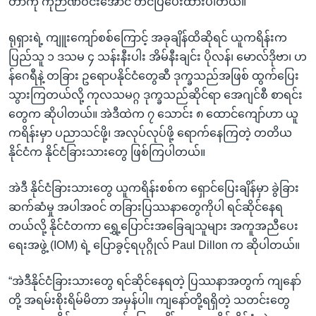
တာကို ကိုဉာဏ်ဝင်းအောင် တင်ပြပေးထားပါတယ်။
ရုရှားရဲ့ ကျူးကျော်စစ်ကြောင့် အခုချိန်ထိဆိုရင် ယူကရိန်းက
ပြည်သူ ၁ ဒသမ ၄ သန်းနီးပါး အိမ်နီးချင်း ပိုလန်၊ မောလ်ဒိုဗာ၊ ဟ
န်ဂေရီနဲ့ တခြား ဥရောပနိုင်ငံတွေဆီ ဒုက္ခသည်အဖြစ် ထွက်ပြေး
သွားကြတယ်လို့ ကုလသမဂ္ဂ ဒုက္ခသည်ဆိုင်ရာ အေဂျင်စီ စာရင်း
တွေက ဆိုပါတယ်။ အဲဒီထဲက ၇ သောင်း ၈ ထောင်ကျော်ဟာ ယူ
ကရိန်းမှာ ပညာသင်ဖို့၊ အလုပ်လုပ်ဖို့ ရောက်နေကြတဲ့ တတိယ
နိုင်ငံက နိုင်ငံခြားသားတွေ ဖြစ်ကြပါတယ်။
အဲဒီ နိုင်ငံခြားသားတွေ ယူကရိန်းစစ်က ရှောင်ပြေးချိန်မှာ ခွဲခြား
ဆက်ဆံမှု အပါအဝင် တခြားပြဿနာတွေကိုပါ ရင်ဆိုင်နေရ
တယ်လို့ နိုင်ငံတကာ ရွှေ့ပြောင်းအခြေချသူများ အကူအညီပေး
ရေးအဖွဲ့ (IOM) ရဲ့ ပြောခွင့်ရပုဂ္ဂိုလ် Paul Dillon က ဆိုပါတယ်။
“အဲဒီနိုင်ငံခြားသားတွေ ရင်ဆိုင်နေရတဲ့ ပြဿနာအတွက် ကျနော်
တို့ အရမ်းစိုးရိမ်မိတာ အမှန်ပါ။ ကျနော်တို့ရရှိတဲ့ သတင်းတွေ