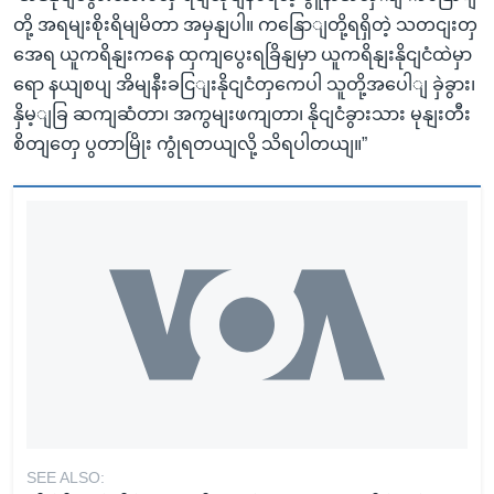
တို့ အရမျးစိုးရိမျမိတာ အမှနျပါ။ ကနြောျတို့ရရှိတဲ့ သတငျးတှ
အေရ ယူကရိနျးကနေ ထှကျပွေးရခြိနျမှာ ယူကရိနျးနိုငျငံထဲမှာ
ရော နယျစပျ အိမျနီးခငြျးနိုငျငံတှကေပါ သူတို့အပေါျ ခှဲခွား၊
နှိမ့ျခြ ဆကျဆံတာ၊ အကွမျးဖကျတာ၊ နိုငျငံခွားသား မုနျးတီး
စိတျတှေ ပွတာမြိုး ကွုံရတယျလို့ သိရပါတယျ။”
SEE ALSO: