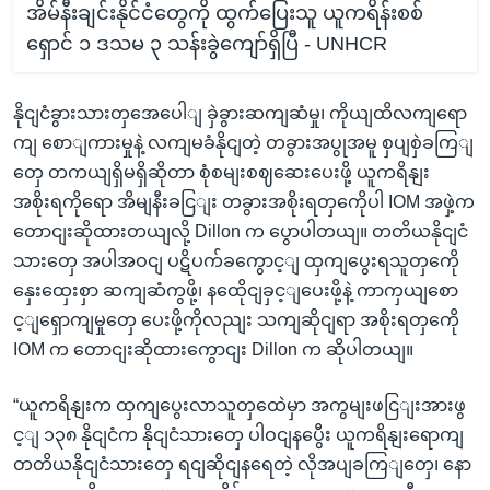
အိမ်နီးချင်းနိုင်ငံတွေကို ထွက်ပြေးသူ ယူကရိန်းစစ်
ရှောင် ၁ ဒသမ ၃ သန်းခွဲကျော်ရှိပြီ - UNHCR
နိုငျငံခွားသားတှအေပေါျ ခှဲခွားဆကျဆံမှု၊ ကိုယျထိလကျရော
ကျ စောျကားမှုနဲ့ လကျမခံနိုငျတဲ့ တခွားအပွုအမူ စှပျစှဲခကြျ
တှေ တကယျရှိမရှိဆိုတာ စုံစမျးစဈဆေးပေးဖို့ ယူကရိနျး
အစိုးရကိုရော အိမျနီးခငြျး တခွားအစိုးရတှကေိုပါ IOM အဖှဲ့က
တောငျးဆိုထားတယျလို့ Dillon က ပွောပါတယျ။ တတိယနိုငျငံ
သားတှေ အပါအဝငျ ပဋိပက်ခကွောင့ျ ထှကျပွေးရသူတှကေို
နှေးထှေးစှာ ဆကျဆံကွဖို့၊ နထေိုငျခှင့ျပေးဖို့နဲ့ ကာကှယျစော
င့ျရှောကျမှုတှေ ပေးဖို့ကိုလညျး သကျဆိုငျရာ အစိုးရတှကေို
IOM က တောငျးဆိုထားကွောငျး Dillon က ဆိုပါတယျ။
“ယူကရိနျးက ထှကျပွေးလာသူတှထေဲမှာ အကွမျးဖငြျးအားဖွ
င့ျ ၁၃၈ နိုငျငံက နိုငျငံသားတှေ ပါဝငျနပွေီး ယူကရိနျးရောကျ
တတိယနိုငျငံသားတှေ ရငျဆိုငျနရေတဲ့ လိုအပျခကြျတှေ၊ နော