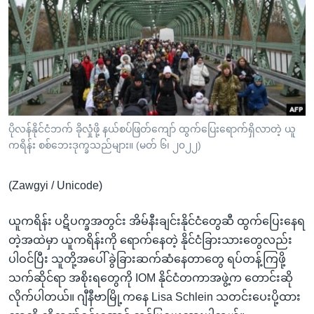
အ
သုတပဒေသာ အင်္ဂလိပ်စာ
ညွန်း
Learning English
စာမျက်နှာ
သို့
ဗွီအိုအေ လူမှုကွန်ယက်များ
ကျော်
ကြည့်
ရန်
ဘာသာစကားများ
ပိုလန်နိုင်ငံဘက် ခိုလှုံဖို့ နယ်စပ်ဖြတ်ကျော် ထွက်ပြေးရောက်ရှိလာတဲ့ ယူ
ရှာဖွေ
ကရိန်း စစ်ဘေးဒုက္ခသည်များ။ (မတ် ၆၊ ၂၀၂၂)
ရန်
နေရာ
(Zawgyi / Unicode)
သို့
ကျော်
ယူကရိန်း ပဋိပက္ခအတွင်း အိမ်နီးချင်းနိုင်ငံတွေဆီ ထွက်ပြေးနေရ
ရန်
တဲ့အထဲမှာ ယူကရိန်းကို ရောက်နေတဲ့ နိုင်ငံခြားသားတွေလည်း
ပါဝင်ပြီး သူတို့အပေါ် ခွဲခြားဆက်ဆံနေတာတွေ ရပ်တန့်ကြဖို့
သက်ဆိုင်ရာ အစိုးရတွေကို IOM နိုင်ငံတကာအဖွဲ့က တောင်းဆို
လိုက်ပါတယ်။ ဂျီနီဗာမြို့ကနေ Lisa Schlein သတင်းပေးပို့ထား