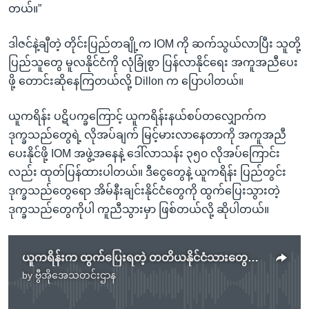
တယ်။”
ဒါဇင်နဲ့ချီတဲ့ တိုင်းပြည်တချို့က IOM ကို ဆက်သွယ်လာပြီး သူတို့
ပြည်သူတွေ မူလနိုင်ငံကို လုံခြုံစွာ ပြန်လာနိုင်ရေး အကူအညီပေး
ဖို့ တောင်းဆိုနေကြတယ်လို့ Dillon က ပြောပါတယ်။
ယူကရိန်း ပဋိပက္ခကြောင့် ယူကရိန်းနယ်စပ်တလျှောက်က
ဒုက္ခသည်တွေရဲ့ လိုအပ်ချက် မြင့်မားလာနေတာကို အကူအညီ
ပေးနိုင်ဖို့ IOM အဖွဲ့အနေနဲ့ ဒေါ်လာသန်း ၃၅၀ လိုအပ်ကြောင်း
လည်း ထုတ်ပြန်ထားပါတယ်။ ဒီငွေတွေနဲ့ ယူကရိန်း ပြည်တွင်း
ဒုက္ခသည်တွေရော အိမ်နီးချင်းနိုင်ငံတွေကို ထွက်ပြေးသွားတဲ့
ဒုက္ခသည်တွေကိုပါ ကူညီသွားမှာ ဖြစ်တယ်လို့ ဆိုပါတယ်။
ယူကရိန်းက ထွက်ပြေးရတဲ့ တတိယနိုင်ငံသားတွေကို တန်းတူဆက်ဆံဖို့ ကုလတိုက်တွန်း
by
ဗွီအိုအေသတင်းဌာန
No media source currently available