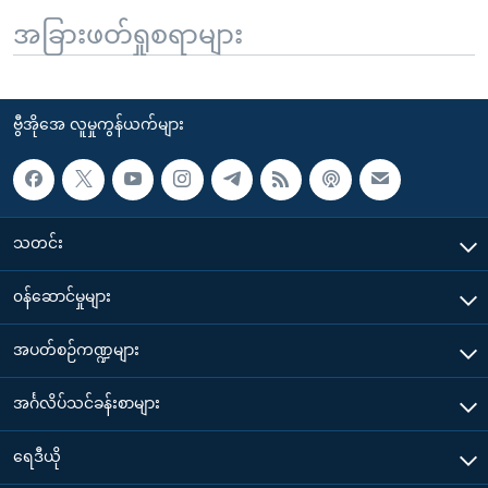
အခြားဖတ်ရှုစရာများ
ဗွီအိုအေ လူမှုကွန်ယက်များ
သတင်း
၀န်ဆောင်မှုများ
အပတ်စဉ်ကဏ္ဍများ
အင်္ဂလိပ်သင်ခန်းစာများ
ရေဒီယို