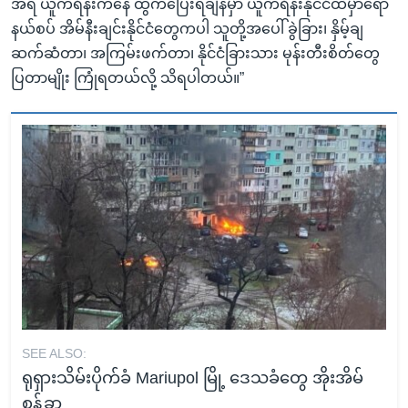
အရ ယူကရိန်းကနေ ထွက်ပြေးရချိန်မှာ ယူကရိန်းနိုင်ငံထဲမှာရော
နယ်စပ် အိမ်နီးချင်းနိုင်ငံတွေကပါ သူတို့အပေါ် ခွဲခြား၊ နှိမ့်ချ
ဆက်ဆံတာ၊ အကြမ်းဖက်တာ၊ နိုင်ငံခြားသား မုန်းတီးစိတ်တွေ
ပြတာမျိုး ကြုံရတယ်လို့ သိရပါတယ်။”
SEE ALSO:
ရုရှားသိမ်းပိုက်ခံ Mariupol မြို့ ဒေသခံတွေ အိုးအိမ်
စွန့်ခွာ