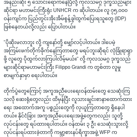
အနည်းဆုံး ၅ သောင်းရောက်နေပြီလို့ ကုလသမဂ္ဂ ဒုက္ခသည်များ
ဆိုင်ရာ မဟာမင်းကြီးရုံး UNHCR က ဆိုပါတယ်။ လူ ၇၅,၀၀၀
ဝန်းကျင်က ပြည်တွင်း‌အိုးအိမ်စွန့်ခွါထွက်ပြေးရသူတွေ (IDP)
ဖြစ်နေတယ်လို့လည်း ပြောပါတယ်။
"ပိုဆိုးမလာဘူး လို့ ကျနော်တို့ မျှော်လင့်ပါတယ်။ ဒါပေမဲ့
အကြမ်းဖက်တိုက်ခိုက်နေကြတာတွေ မရပ်ဘူးဆိုရင် လုံခြုံရာရှာ
ဖို့ လူတွေ ပိုထွက်လာကြပါလိမ့်မယ်။" လို့ ကုလသမဂ္ဂ ဒုက္ခသည်
များဆိုင်ရာမဟာမင်းကြီး Filippo Grandi က တွစ်တာ လူမှု
စာမျက်နှာမှာ ရေးပါတယ်။
တိုက်ပွဲတွေကြောင့် အကူအညီပေးရေးဝန်ထမ်းတွေ သေဆုံးကြ
သလို ဆေးရုံတွေလည်း ထိမှန်ပြီး လူသားချင်းစာနာထောက်ထား
ရေး အထောက်အကူ ပစ္စည်းတွေကို လုယူကြတာတွေ ရှိနေပါ
တယ်။ နိုင်ငံခြား‌ အကူအညီပေးရေးအဖွဲ့တွေကလည်း သူတို့
လုပ်ငန်းတွေ ရပ်ထားရပါတယ်။ ဝန်ထမ်း ၃ ဦး သေဆုံးသွားလို့
လုပ်ငန်းရပ်ထားခဲ့တာကို ကမ္ဘာ့စားနပ်ရိက္ခာအဖွဲ့ WFP က