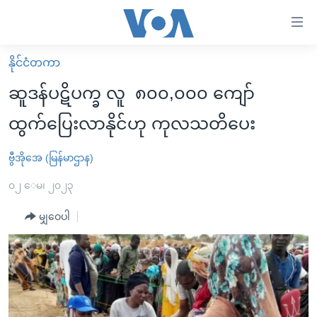
သုံး
ရ
လွယ်ကူ
နိုင်ငံတကာ
မူလစာမျက်နှာ
စေ
ဆူဒန်ပဋိပက္ခ လူ ၈၀၀,၀၀၀ ကျော်
မြန်မာ
သည့်
ထွက်ပြေးလာနိုင်ဟု ကုလသတိပေး
ကမ္ဘာ့သတင်းများ
Link
ဗွီဒီယို
နိုင်ငံတကာ
ဗွီအိုအေ (မြန်မာဌာန)
များ
သတင်းလွတ်လပ်ခွင့်
အမေရိကန်
၀၂ ေမ၊ ၂၀၂၃
ပင်မ
ရပ်ဝန်းတခု လမ်းတခု အလွန်
တရုတ်
အကြောင်းအရာ
မျှဝေပါ
သို့
အင်္ဂလိပ်စာလေ့လာမယ်
အစ္စရေး-ပါလက်စတိုင်း
ကျော်
အပတ်စဉ်ကဏ္ဍများ
အမေရိကန်သုံးအီဒီယံ
ကြည့်
ရေဒီယိုနှင့်ရုပ်သံ အချက်အလက်များ
မကြေးမုံရဲ့ အင်္ဂလိပ်စာ
ရေဒီယို
ရန်
ပင်မ
ရေဒီယို/တီဗွီအစီအစဉ်
ရုပ်ရှင်ထဲက အင်္ဂလိပ်စာ
တီဗွီ