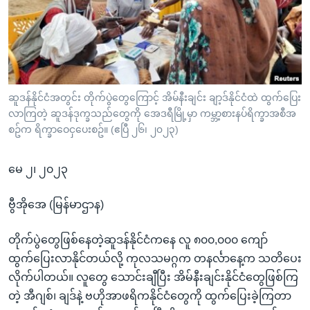
အ
သုတပဒေသာ အင်္ဂလိပ်စာ
ညွန်း
Learning English
စာမျက်နှာ
သို့
ဗွီအိုအေ လူမှုကွန်ယက်များ
ကျော်
ကြည့်
ဆူဒန်နိုင်ငံအတွင်း တိုက်ပွဲတွေကြောင့် အိမ်နီးချင်း ချာ့ဒ်နိုင်ငံထဲ ထွက်ပြေး
လာကြတဲ့ ဆူဒန်ဒုက္ခသည်တွေကို အေဒရီမြို့မှာ ကမ္ဘာ့စားနပ်ရိက္ခာအစီအ
ရန်
ဘာသာစကားများ
စဥ်က ရိက္ခာဝေငှပေးစဥ်။ (ဧပြီ ၂၆၊ ၂၀၂၃)
ရှာဖွေ
ရန်
မေ ၂၊ ၂၀၂၃
နေရာ
သို့
ဗွီအိုအေ (မြန်မာဌာန)
ကျော်
ရန်
တိုက်ပွဲတွေဖြစ်နေတဲ့ဆူဒန်နိုင်ငံကနေ လူ ၈၀၀,၀၀၀ ကျော်
ထွက်ပြေးလာနိုင်တယ်လို့ ကုလသမဂ္ဂက တနင်္လာနေ့က သတိပေး
လိုက်ပါတယ်။ လူတွေ သောင်းချီပြီး အိမ်နီးချင်းနိုင်ငံတွေဖြစ်ကြ
တဲ့ အီဂျစ်၊ ချဒ်နဲ့ ဗဟိုအာဖရိကနိုင်ငံတွေကို ထွက်ပြေးခဲ့ကြတာ