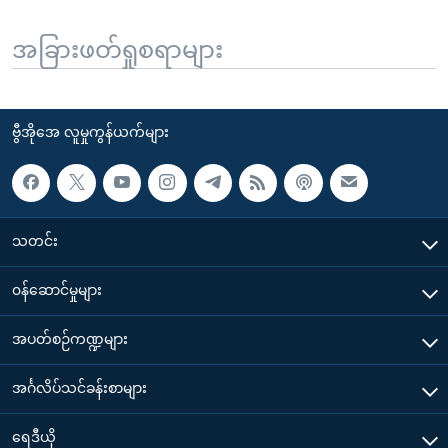
အခြားဖတ်ရှုစရာများ
ဗွီအိုအေ လူမှုကွန်ယက်များ
သတင်း
၀န်ဆောင်မှုများ
အပတ်စဉ်ကဏ္ဍများ
အင်္ဂလိပ်သင်ခန်းစာများ
ရေဒီယို