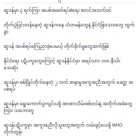
ဆူဒန်မှာ ၃ ရက်ကြာ အပစ်အခတ်ရပ်စဲရေး စတင်အသက်ဝင်
တိုက်ပွဲပြင်းထန်နေတဲ့ ဆူဒန်ကနေ သံတမန်တွေနဲ့ နိုင်ငံခြားသားတွေ ထွက်
ခွာ
ဆူဒန် အပစ်ရပ်ကြေညာခဲ့ပေမယ့် တိုက်ခိုက်မှုတွေဆက်ဖြစ်
နိုင်ငံရေး ပဋိပက္ခတွေကြောင့် ဆူဒန်နိုင်ငံမှာ အရပ်သား ၁၀၀ နီးပါး
သေဆုံး
ဆူဒန်မှာ စစ်ပြိုင်တိုက်နေတဲ့ ၂ ဘက် စာနာမှုအကူအညီအတွက် ခေတ္တ အ
ပစ်ရပ်
ဆူဒန်မှာ ရွေးကောက်ပွဲကျင်းပဖို့ အာဏာသိမ်းစစ်တပ်နဲ့ အတိုက်အခံတွေ
ကြား သဘောတူ
ဆူဒန်ပဋိပက္ခမှာ အကူအညီလိုသူတွေအတွက် လမ်းဖွင့်ပေးဖို့ WHO
တိုက်တွန်း