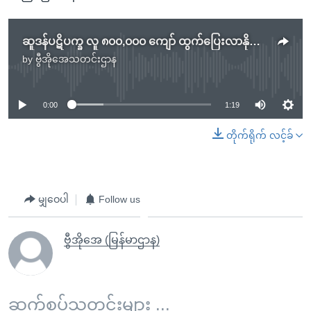
ဆူဒန်ပဋိပက္ခ လူ ၈၀၀,၀၀၀ ကျော် ထွက်ပြေးလာနိုင်ဟု ကုလသတိပေး
by
ဗွီအိုအေသတင်းဌာန
No media source currently available
0:00
1:19
တိုက်ရိုက် လင့်ခ်
မျှဝေပါ
Follow us
ဗွီအိုအေ (မြန်မာဌာန)
ဆက်စပ်သတင်းများ ...