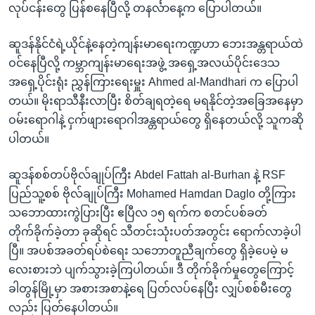
လုပ်ငန်းတွေ ပြန်စနေပြီလို့ တနင်္လာနေ့က ပြောပါတယ်။
ဆူဒန်နိုင်ငံရဲ့ယိုင်နဲ့နေတဲ့ကျန်းမာရေးကဏ္ဍဟာ ဘေးအန္တရာယ်ထဲ
ဝင်နေပြီလို့ ကမ္ဘာကျန်းမာရေးအဖွဲ့ အရှေ့အလယ်ပိုင်းဒေသ
အရှေ့ပိုင်းရုံး ညွှန်ကြားရေးမှူး Ahmed al-Mandhari က ပြောပါ
တယ်။ မိုးရာသီနီးလာပြီး စိတ်ချရတဲ့ရေ မရနိုင်တဲ့အခြေအနေမှာ
ဝမ်းရောဂါနဲ့ ငှက်ဖျားရောဂါအန္တရာယ်တွေ ရှိနေတယ်လို့ သူကဆို
ပါတယ်။
ဆူဒန်စစ်တပ်ဗိုလ်ချုပ်ကြီး Abdel Fattah al-Burhan နဲ့ RSF
ပြည်သူ့စစ် ဗိုလ်ချုပ်ကြီး Mohamed Hamdan Daglo တို့ကြား
သဘောထားကွဲပြားပြီး ဧပြီလ ၁၅ ရက်က စတင်ပစ်ခတ်
တိုက်ခိုက်ခဲ့တာ ခုဆိုရင် သီတင်းသုံးပတ်အတွင်း ရောက်လာခဲ့ပါ
ပြီ။ အပစ်အခတ်ရပ်စဲရေး သဘောတူညီချက်တွေ ရှိခဲ့ပေမဲ့ မ
လေးစားဘဲ ပျက်သွားခဲ့ကြပါတယ်။ ဒီ တိုက်ခိုက်မှုတွေကြောင့်
ခါတွန်မြို့မှာ အစားအစာနဲ့ရေ ပြတ်လပ်နေပြီး လျှပ်စစ်မီးတွေ
လည်း ပြတ်နေပါတယ်။