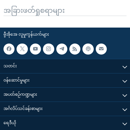
အခြားဖတ်ရှုစရာများ
ဗွီအိုအေ လူမှုကွန်ယက်များ
သတင်း
၀န်ဆောင်မှုများ
အပတ်စဉ်ကဏ္ဍများ
အင်္ဂလိပ်သင်ခန်းစာများ
ရေဒီယို