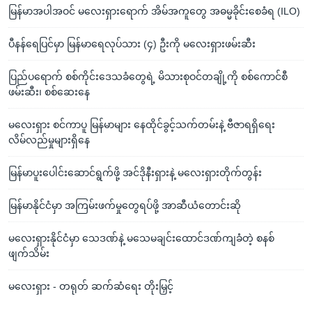
မြန်မာအပါအဝင် မလေးရှားရောက် အိမ်အကူတွေ အဓမ္မခိုင်းစေခံရ (ILO)
ပီနန်ရေပြင်မှာ မြန်မာရေလုပ်သား (၄) ဦးကို မလေးရှားဖမ်းဆီး
ပြည်ပရောက် စစ်ကိုင်းဒေသခံတွေရဲ့ မိသားစုဝင်တချို့ကို စစ်ကောင်စီ
ဖမ်းဆီး၊ စစ်ဆေးနေ
မလေးရှား စင်ကာပူ မြန်မာများ နေထိုင်ခွင့်သက်တမ်းနဲ့ ဗီဇာရရှိရေး
လိမ်လည်မှုများရှိနေ
မြန်မာပူးပေါင်းဆောင်ရွက်ဖို့ အင်ဒိုနီးရှားနဲ့ မလေးရှားတိုက်တွန်း
မြန်မာနိုင်ငံမှာ အကြမ်းဖက်မှုတွေရပ်ဖို့ အာဆီယံတောင်းဆို
မလေးရှားနိုင်ငံမှာ သေဒဏ်နဲ့ မသေမချင်းထောင်ဒဏ်ကျခံတဲ့ စနစ်
ဖျက်သိမ်း
မလေးရှား - တရုတ် ဆက်ဆံရေး တိုးမြှင့်