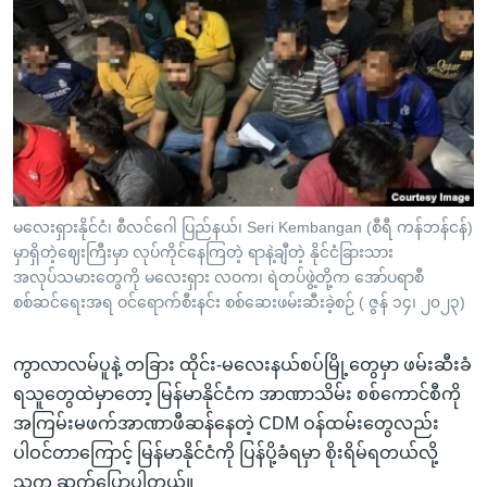
မလေးရှားနိုင်ငံ၊ စီလင်ဂေါ ပြည်နယ်၊ Seri Kembangan (စီရီ ကန်ဘန်ငန်)
မှာရှိတဲ့ဈေးကြီးမှာ လုပ်ကိုင်နေကြတဲ့ ရာနဲ့ချီတဲ့ နိုင်ငံခြားသား
အလုပ်သမားတွေကို မလေးရှား လဝက၊ ရဲတပ်ဖွဲ့တို့က အော်ပရာစီ
စစ်ဆင်ရေးအရ ဝင်ရောက်စီးနင်း စစ်ဆေးဖမ်းဆီးခဲ့စဉ် ( ဇွန် ၁၄၊ ၂၀၂၃)
ကွာလာလမ်ပူနဲ့ တခြား ထိုင်း-မလေးနယ်စပ်မြို့တွေမှာ ဖမ်းဆီးခံ
ရသူတွေထဲမှာတော့ မြန်မာနိုင်ငံက အာဏာသိမ်း စစ်ကောင်စီကို
အကြမ်းမဖက်အာဏာဖီဆန်နေတဲ့ CDM ဝန်ထမ်းတွေလည်း
ပါဝင်တာကြောင့် မြန်မာနိုင်ငံကို ပြန်ပို့ခံရမှာ စိုးရိမ်ရတယ်လို့
သူက ဆက်ပြောပါတယ်။