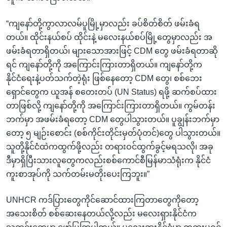
“ကျနော်တို့ကွာလာလမ်ပူမြို့မှာလည်း ခပ်စိတ်စိတ် ဖမ်းခံရ
တယ်။ ထိုင်းနယ်စပ် ထိုင်းနဲ့ မလေးနယ်စပ်မြို့တွေမှာလည်း အ
ဖမ်းခံရတာရှိတယ်၊ များသောအားဖြင့် CDM တွေ ဖမ်းခံရတာဆို
ရင် ကျနော်တို့ကို အကြောင်းကြားတာရှိတယ်။ ကျနော်တို့က
နိုင်ငံရေးနဲ့ပတ်သက်တဲ့ရုံး ဖြစ်နေတော့ CDM တွေ၊ စစ်ဘေး
ရှောင်တွေက ယူအန် စတေးတပ် (UN Status) ရဖို့ ဆက်စပ်ထား
တာဖြစ်လို့ ကျနော်တို့ကို အကြောင်းကြားတာရှိတယ်။ ကွမ်တန်း
ဘက်မှာ အဖမ်းခံရတော့ CDM တွေပါသွားတယ်။ ပူချွန်းဘက်မှာ
တော့ ၅ မျဉ်းစောင်း (စစ်ကိုင်းတိုင်းမှတ်ပုံတင်)တွေ ပါသွားတယ်။
သူတို့နိုင်ငံထဲကထွက်ဖို့လည်း တရားဝင်ထွက်ခွင့်မရသလို၊ အခု
ဒီမှာရှိပြီးသားလူတွေကလည်းစစ်ကောင်စီမြန်မာသံရုံးက နိုင်ငံ
ကူးစာအုပ်ကို သက်တမ်းမတိုးပေးကြဘူး။”
UNHCR ကဒ်ပြားတွေကိုင်ဆောင်ထားကြတာတွေကိုတော့
အသေးစိတ် စစ်ဆေးနေတယ်လို့လည်း မလေးရှားနိုင်ငံက