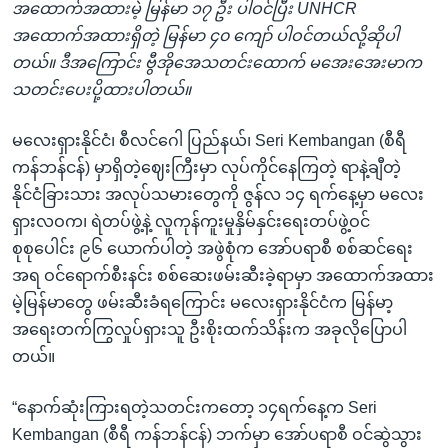
အထောက်အထားမဲ့ မြန်မာ ၁၇ ဦး ပါဝင်ပြီး UNHCR
အထောက်အထားရှိတဲ့ မြန်မာ ၄၀ ကျော် ပါဝင်တယ်လို့ဆိုပါ
တယ်။ ဒီအကြောင်း ဗွီအိုအေသတင်းထောက် မအေးအေးမာက
သတင်းပေးပို့ထားပါတယ်။
မလေးရှားနိုင်ငံ၊ စီလင်ဂေါ ပြည်နယ်၊ Seri Kembangan (စီရီ
ကန်ဘန်ငန်) မှာရှိတဲ့ဈေးကြီးမှာ လုပ်ကိုင်နေကြတဲ့ ရာနဲ့ချီတဲ့
နိုင်ငံခြားသား အလုပ်သမားတွေကို ဇွန်လ ၁၄ ရက်နေ့မှာ မလေး
ရှားလဝက၊ ရဲတပ်ဖွဲ့နဲ့ လူကုန်ကူးမှုနှိမ်နှင်းရေးတပ်ဖွဲ့ဝင်
စုစုပေါင်း ၉၆ ယောက်ပါတဲ့ အဖွဲစုံက အော်ပရာစီ စစ်ဆင်ရေး
အရ ဝင်ရောက်စီးနင်း စစ်ဆေးဖမ်းဆီးခဲ့ရာမှာ အထောက်အထား
မဲ့မြန်မာတွေ ဖမ်းဆီးခံရကြောင်း မလေးရှားနိုင်ငံက မြန်မာ့
အရေးတက်ကြွလှုပ်ရှားသူ ဦးစိုးထက်သိန်းက အခုလိုပြောပါ
တယ်။
“နောက်ဆုံးကြားရတဲ့သတင်းကတော့ ၁၄ရက်နေ့က Seri
Kembangan (စီရီ ကန်ဘန်ငန်) ဘက်မှာ အော်ပရာစီ ဝင်ဆွဲသွား