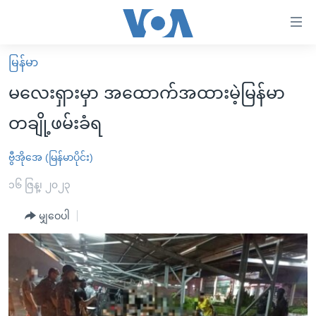
သုံး
ရ
လွယ်ကူ
မြန်မာ
မူလစာမျက်နှာ
စေ
မလေးရှားမှာ အထောက်အထားမဲ့မြန်မာ
မြန်မာ
သည့်
တချို့ဖမ်းခံရ
ကမ္ဘာ့သတင်းများ
Link
ဗွီဒီယို
နိုင်ငံတကာ
ဗွီအိုအေ (မြန်မာပိုင်း)
များ
သတင်းလွတ်လပ်ခွင့်
အမေရိကန်
၁၆ ဇြန္၊ ၂၀၂၃
ပင်မ
ရပ်ဝန်းတခု လမ်းတခု အလွန်
တရုတ်
အကြောင်းအရာ
မျှဝေပါ
သို့
အင်္ဂလိပ်စာလေ့လာမယ်
အစ္စရေး-ပါလက်စတိုင်း
ကျော်
အပတ်စဉ်ကဏ္ဍများ
အမေရိကန်သုံးအီဒီယံ
ကြည့်
ရေဒီယိုနှင့်ရုပ်သံ အချက်အလက်များ
မကြေးမုံရဲ့ အင်္ဂလိပ်စာ
ရေဒီယို
ရန်
ပင်မ
ရေဒီယို/တီဗွီအစီအစဉ်
ရုပ်ရှင်ထဲက အင်္ဂလိပ်စာ
တီဗွီ