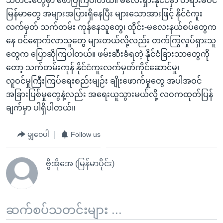
သတင်းတွေမှာ ဖော်ပြကြပါတယ်။ မလေးရှားနိုင်ငံမှာ တရားမဝင်
မြန်မာတွေ အများအပြားရှိနေပြီး များသောအားဖြင့် နိုင်ငံကူး
လက်မှတ် သက်တမ်း ကုန်နေသူတွေ၊ ထိုင်း-မလေးနယ်စပ်တွေက
နေ ဝင်ရောက်လာသူတွေ များတယ်လို့လည်း တက်ကြွလှုပ်ရှားသူ
တွေက ပြောဆိုကြပါတယ်။ ဖမ်းဆီးခံရတဲ့ နိုင်ငံခြားသာတွေကို
တော့ သက်တမ်းကုန် နိုင်ငံကူးလက်မှတ်ကိုင်ဆောင်မှု၊
လူဝင်မှုကြီးကြပ်ရေးစည်းမျဉ်း ချိုးဖောက်မှုတွေ အပါအဝင်
အခြားပြစ်မှုတွေနဲ့လည်း အရေးယူသွားမယ်လို့ လဝကထုတ်ပြန်
ချက်မှာ ပါရှိပါတယ်။
မျှဝေပါ
Follow us
ဗွီအိုအေ (မြန်မာပိုင်း)
ဆက်စပ်သတင်းများ ...