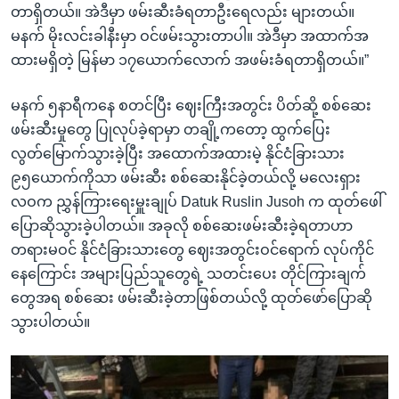
တာရှိတယ်။ အဲဒီမှာ ဖမ်းဆီးခံရတာဦးရေလည်း များတယ်။
မနက် မိုးလင်းခါနီးမှာ ဝင်ဖမ်းသွားတာပါ။ အဲဒီမှာ အထာက်အ
ထားမရှိတဲ့ မြန်မာ ၁၇ယောက်လောက် အဖမ်းခံရတာရှိတယ်။”
မနက် ၅နာရီကနေ စတင်ပြီး ဈေးကြီးအတွင်း ပိတ်ဆို့ စစ်ဆေး
ဖမ်းဆီးမှုတွေ ပြုလုပ်ခဲ့ရာမှာ တချို့ကတော့ ထွက်ပြေး
လွတ်မြောက်သွားခဲ့ပြီး အထောက်အထားမဲ့ နိုင်ငံခြားသား
၉၅ယောက်ကိုသာ ဖမ်းဆီး စစ်ဆေးနိုင်ခဲ့တယ်လို့ မလေးရှား
လဝက ညွှန်ကြားရေးမှူးချုပ် Datuk Ruslin Jusoh က ထုတ်ဖေါ်
ပြောဆိုသွားခဲ့ပါတယ်။ အခုလို စစ်ဆေးဖမ်းဆီးခဲ့ရတာဟာ
တရားမဝင် နိုင်ငံခြားသားတွေ ဈေးအတွင်းဝင်ရောက် လုပ်ကိုင်
နေကြောင်း အများပြည်သူတွေရဲ့ သတင်းပေး တိုင်ကြားချက်
တွေအရ စစ်ဆေး ဖမ်းဆီးခဲ့တာဖြစ်တယ်လို့ ထုတ်ဖော်ပြောဆို
သွားပါတယ်။