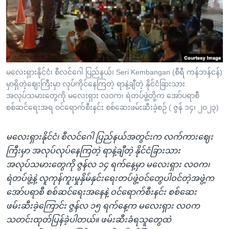
အ
သုတပဒေသာ အင်္ဂလိပ်စာ
ညွန်း
Learning English
စာမျက်နှာ
သို့
ဗွီအိုအေ လူမှုကွန်ယက်များ
ကျော်
ကြည့်
မလေးရှားနိုင်ငံ၊ စီလင်ဂေါ ပြည်နယ်၊ Seri Kembangan (စီရီ ကန်ဘန်ငန်)
မှာရှိတဲ့ဈေးကြီးမှာ လုပ်ကိုင်နေကြတဲ့ ရာနဲ့ချီတဲ့ နိုင်ငံခြားသား
ရန်
ဘာသာစကားများ
အလုပ်သမားတွေကို မလေးရှား လဝက၊ ရဲတပ်ဖွဲ့တို့က အော်ပရာစီ
ရှာဖွေ
စစ်ဆင်ရေးအရ ဝင်ရောက်စီးနင်း စစ်ဆေးဖမ်းဆီးခဲ့စဉ် ( ဇွန် ၁၄၊ ၂၀၂၃)
ရန်
နေရာ
မလေးရှားနိုင်ငံ၊ စီလင်ဂေါ ပြည်နယ်အတွင်းက လက်ကားဈေး
သို့
ကြီးမှာ အလုပ်လုပ်နေကြတဲ့ ရာနဲ့ချီတဲ့ နိုင်ငံခြားသား
ကျော်
အလုပ်သမားတွေကို ဇွန်လ ၁၄ ရက်နေ့မှာ မလေးရှား လဝက၊
ရန်
ရဲတပ်ဖွဲ့နဲ့ လူကုန်ကူးမှုနှိမ်နှင်းရေးတပ်ဖွဲ့ဝင်တွေပါဝင်တဲ့အဖွဲ့က
အော်ပရာစီ စစ်ဆင်ရေးအနေနဲ့ ဝင်ရောက်စီးနင်း စစ်ဆေး
ဖမ်းဆီးခဲ့ကြောင်း ဇွန်လ ၁၅ ရက်နေ့က မလေးရှား လဝက
သတင်းထုတ်ပြန်ခဲ့ပါတယ်။ ဖမ်းဆီးခံရသူတွေထဲ