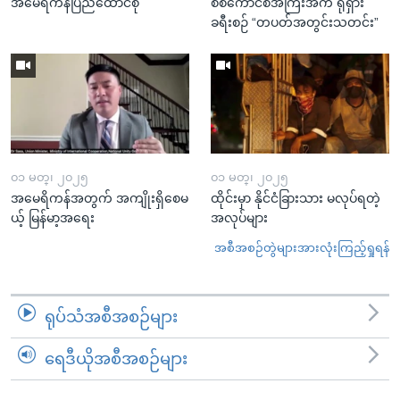
အမေရိကန်ပြည်ထောင်စု
စစ်ကောင်စီအကြီးအကဲ ရုရှား
ခရီးစဉ် “တပတ်အတွင်းသတင်း”
၀၁ မတ္၊ ၂၀၂၅
၀၁ မတ္၊ ၂၀၂၅
အမေရိကန်အတွက် အကျိုးရှိစေမ
ထိုင်းမှာ နိုင်ငံခြားသား မလုပ်ရတဲ့
ယ့် မြန်မာ့အရေး
အလုပ်များ
အစီအစဉ်တွဲများအားလုံးကြည့်ရှုရန်
ရုပ်သံအစီအစဉ်များ
ရေဒီယိုအစီအစဉ်များ