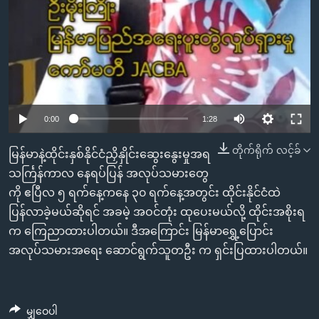
0:00
1:28
တိုက်ရိုက် လင့်ခ်
မြန်မာနဲ့ထိုင်းနှစ်နိုင်ငံညှိနှိုင်းဆွေးနွေးမှုအရ
သင်္ကြန်ကာလ နေရပ်ပြန် အလုပ်သမားတွေ
ကို ဧပြီလ ၅ ရက်နေ့ကနေ ၃၀ ရက်နေ့အတွင်း ထိုင်းနိုင်ငံထဲ
ပြန်လာခဲ့မယ်ဆိုရင် အခမဲ့ အဝင်တုံး ထုပေးမယ်လို့ ထိုင်းအစိုးရ
က ကြေညာထားပါတယ်။ ဒီအကြောင်း မြန်မာရွှေ့ပြောင်း
အလုပ်သမားအရေး ဆောင်ရွက်သူတဦး က ရှင်းပြထားပါတယ်။
မျှဝေပါ