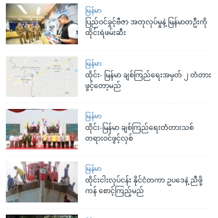
မြန်မာ
ပြည်ဝင်ခွင့်ဗီဇာ အတုလုပ်မှုနဲ့ မြန်မာတဦးကို
ထိုင်းရဲဖမ်းဆီး
မြန်မာ
ထိုင်း- မြန်မာ ချစ်ကြည်ရေးအမှတ် ၂ တံတား
ဖွင့်တော့မည်
မြန်မာ
ထိုင်း-မြန်မာ ချစ်ကြည်ရေးတံတားသစ်
တရားဝင်ဖွင့်လှစ်
မြန်မာ
ထိုင်းငါးလုပ်ငန်း နိုင်ငံတကာ ဥပဒေနဲ့ ညီဖို့
ကန် စောင့်ကြည့်မည်