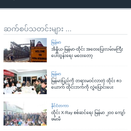
ဆက်စပ်သတင်းများ ...
မြန်မာ
အိန္ဒိယ-မြန်မာ-ထိုင်း အဝေးပြေးလမ်းမကြီး
ပေါ်ထွန်းရေး မဝေးတော့
မြန်မာ
မြန်မာပြည်ကို တရားမဝင်လာတဲ့ ထိုင်း ၈၁
ယောက် ထိုင်းဘက်ကို လွှဲပြောင်းပေး
နိုင်ငံတကာ
ထိုင်း X-Ray စစ်ဆင်ရေး မြန်မာ ၂၀၀ ကျော်
ဖမ်းမိ