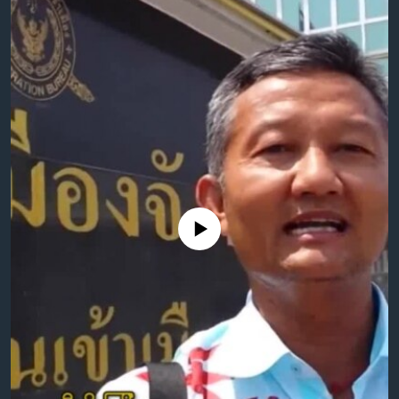
အ
သုတပဒေသာ အင်္ဂလိပ်စာ
ညွန်း
Learning English
စာမျက်နှာ
သို့
ဗွီအိုအေ လူမှုကွန်ယက်များ
ကျော်
ကြည့်
ရန်
ဘာသာစကားများ
ရှာဖွေ
ရန်
နေရာ
No media source currently available
သို့
ကျော်
ရန်