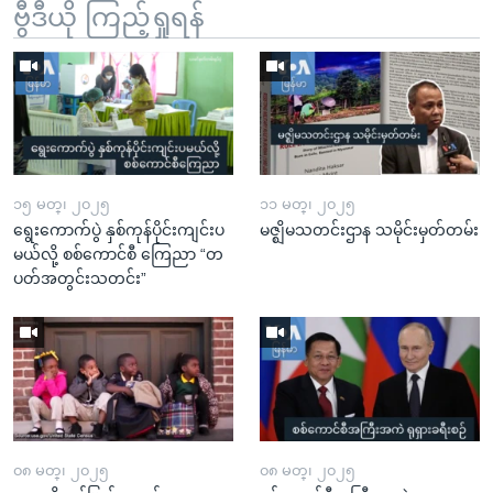
ဗွီဒီယို ကြည့်ရှုရန်
၁၅ မတ္၊ ၂၀၂၅
၁၁ မတ္၊ ၂၀၂၅
ရွေးကောက်ပွဲ နှစ်ကုန်ပိုင်းကျင်းပ
မဇ္ဈိမသတင်းဌာန သမိုင်းမှတ်တမ်း
မယ်လို့ စစ်ကောင်စီ ကြေညာ “တ
ပတ်အတွင်းသတင်း”
၀၈ မတ္၊ ၂၀၂၅
၀၈ မတ္၊ ၂၀၂၅