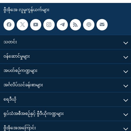
ဗွီအိုအေ လူမှုကွန်ယက်များ
သတင်း
၀န်ဆောင်မှုများ
အပတ်စဉ်ကဏ္ဍများ
အင်္ဂလိပ်သင်ခန်းစာများ
ရေဒီယို
ရုပ်သံအစီအစဉ်နှင့် ဗွီဒီယိုကဏ္ဍများ
ဗွီအိုအေအကြောင်း