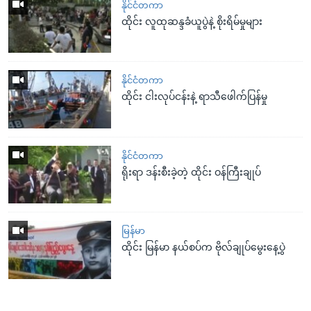
နိုင်ငံတကာ
ထိုင်း လူထုဆန္ဒခံယူပွဲနဲ့ စိုးရိမ်မှုများ
နိုင်ငံတကာ
ထိုင်း ငါးလုပ်ငန်းနဲ့ ရာသီဖေါက်ပြန်မှု
နိုင်ငံတကာ
ရိုးရာ ဒန်းစီးခဲ့တဲ့ ထိုင်း ဝန်ကြီးချုပ်
မြန်မာ
ထိုင်း မြန်မာ နယ်စပ်က ဗိုလ်ချုပ်မွေးနေ့ပွဲ