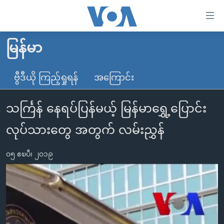
သုံး
ရ
လွယ်ကူ
မြန်မာ
မူလစာမျက်နှာ
စေ
မြန်မာ
ဗွီဒီယို ကြည့်ရှုရန်
အကြောင်း
သည့်
ကမ္ဘာ့သတင်းများ
Link
သင်္ကြန် နေရပ်ပြန်မယ့် မြန်မာရွှေ့ပြောင်း
ဗွီဒီယို
နိုင်ငံတကာ
များ
သတင်းလွတ်လပ်ခွင့်
အမေရိကန်
လုပ်သားတွေ အတွက် လမ်းညွှန်
ပင်မ
ရပ်ဝန်းတခု လမ်းတခု အလွန်
တရုတ်
အကြောင်းအရာ
၀၅ ဧၿပီ၊ ၂၀၁၉
သို့
အင်္ဂလိပ်စာလေ့လာမယ်
အစ္စရေး-ပါလက်စတိုင်း
ကျော်
အပတ်စဉ်ကဏ္ဍများ
အမေရိကန်သုံးအီဒီယံ
ကြည့်
ရေဒီယိုနှင့်ရုပ်သံ အချက်အလက်များ
မကြေးမုံရဲ့ အင်္ဂလိပ်စာ
ရေဒီယို
ရန်
ပင်မ
ရေဒီယို/တီဗွီအစီအစဉ်
ရုပ်ရှင်ထဲက အင်္ဂလိပ်စာ
တီဗွီ