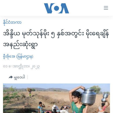
သုံး
ရ
လွယ်ကူ
နိုင်ငံတကာ
မူလစာမျက်နှာ
စေ
အိန္ဒိယ မုတ်သုန်မိုး ၅ နှစ်အတွင်း မိုးရေချိန်
မြန်မာ
သည့်
အနည်းဆုံးရွာ
ကမ္ဘာ့သတင်းများ
Link
ဗွီဒီယို
နိုင်ငံတကာ
ဗွီအိုအေ (မြန်မာဌာန)
များ
သတင်းလွတ်လပ်ခွင့်
အမေရိကန်
၀၁ ေအာက္တိုဘာ၊ ၂၀၂၃
ပင်မ
ရပ်ဝန်းတခု လမ်းတခု အလွန်
တရုတ်
အကြောင်းအရာ
မျှဝေပါ
သို့
အင်္ဂလိပ်စာလေ့လာမယ်
အစ္စရေး-ပါလက်စတိုင်း
ကျော်
အပတ်စဉ်ကဏ္ဍများ
အမေရိကန်သုံးအီဒီယံ
ကြည့်
ရေဒီယိုနှင့်ရုပ်သံ အချက်အလက်များ
မကြေးမုံရဲ့ အင်္ဂလိပ်စာ
ရေဒီယို
ရန်
ပင်မ
ရေဒီယို/တီဗွီအစီအစဉ်
ရုပ်ရှင်ထဲက အင်္ဂလိပ်စာ
တီဗွီ