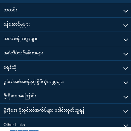
သတင်း
၀န်ဆောင်မှုများ
အပတ်စဉ်ကဏ္ဍများ
အင်္ဂလိပ်သင်ခန်းစာများ
ရေဒီယို
ရုပ်သံအစီအစဉ်နှင့် ဗွီဒီယိုကဏ္ဍများ
ဗွီအိုအေအကြောင်း
ဗွီအိုအေ မိုဘိုင်းလ်အက်ပ်များ ဒေါင်းလုတ်ယူရန်
Other Links