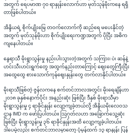
အတွက် ရေပမာဏ ၇၀ ရာနှုန်းလောက်ဟာ မုတ်သုန်မိုးကနေ ရရှိ
တာဖြစ်ပါတယ်။
အိန္ဒိယရဲ့ စိုက်ပျိုးမြေ တဝက်လောက်ကို ဆည်ရေ မပေးနိုင်တဲ့
အတွက် မုတ်သုန်မိုးဟာ စိုက်ပျိုးရေးကဏ္ဍအတွက် ပိုပြီး အဓိက
ကျနေပါတယ်။
နွေရာသီ မိုးရွာသွန်းမှု နည်းပါးသွားတဲ့အတွက် သကြား၊ ပဲ၊ ဆန်နဲ့
ဟင်းသီးဟင်းရွက်တွေ အထွက်နည်းတာကြောင့် ဈေးတွေကြီးပြီး
အထွေထွေ စားသောက်ကုန်ဈေးနှုန်းတွေ တက်လာနိုင်ပါတယ်။
မိုးရာသီဖြစ်တဲ့ ဇွန်လကနေ စက်တင်ဘာလအတွင်း မိုးရေချိန်ဟာ
၂၀၁၈ ခုနှစ်နောက်ပိုင်း အနည်းဆုံး ဖြစ်ပြီး ဒီနှစ် မိုးရာသီမှာ
မိုးရွာသွန်းမှု ၄ ရာခိုင်နှုန်း လျော့ကျခဲ့တယ်လို့ အိန္ဒိယမိုးလေဝသ
ဌာန IMD က ဖော်ပြပါတယ်။ သြဂုတ်လဟာ အခြောက်သွေ့ဆုံး
ဖြစ်ပြီး မိုးရွာသွန်းမှု ၃၆ ရာခိုင်နှုန်းအထိ လျော့ကျခဲ့ပါတယ်။
ဒါပေမဲ့လည်း စက်တင်ဘာလမှာတော့ ပုံမှန်ထက် ၁၃ ရာနှုန်း ပြန်