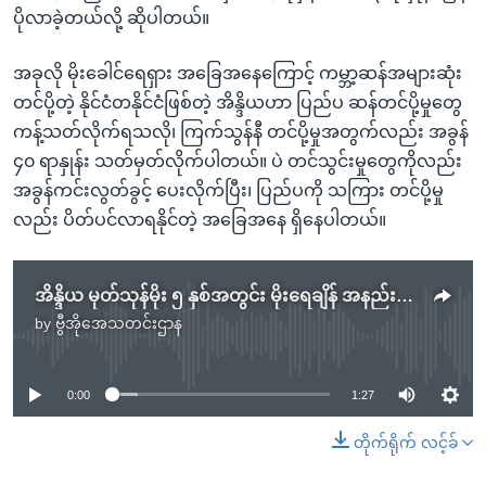
ပိုလာခဲ့တယ်လို့ ဆိုပါတယ်။
အခုလို မိုးခေါင်ရေရှား အခြေအနေကြောင့် ကမ္ဘာ့ဆန်အများဆုံး
တင်ပို့တဲ့ နိုင်ငံတနိုင်ငံဖြစ်တဲ့ အိန္ဒိယဟာ ပြည်ပ ဆန်တင်ပို့မှုတွေ
ကန့်သတ်လိုက်ရသလို၊ ကြက်သွန်နီ တင်ပို့မှုအတွက်လည်း အခွန်
၄၀ ရာနှုန်း သတ်မှတ်လိုက်ပါတယ်။ ပဲ တင်သွင်းမှုတွေကိုလည်း
အခွန်ကင်းလွတ်ခွင့် ပေးလိုက်ပြီး၊ ပြည်ပကို သကြား တင်ပို့မှု
လည်း ပိတ်ပင်လာရနိုင်တဲ့ အခြေအနေ ရှိနေပါတယ်။
အိန္ဒိယ မုတ်သုန်မိုး ၅ နှစ်အတွင်း မိုးရေချိန် အနည်းဆုံးရွာ
by
ဗွီအိုအေသတင်းဌာန
No media source currently available
0:00
1:27
တိုက်ရိုက် လင့်ခ်