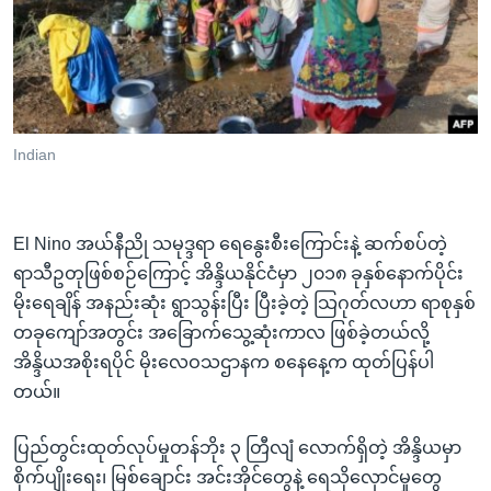
အ
သုတပဒေသာ အင်္ဂလိပ်စာ
ညွန်း
Learning English
စာမျက်နှာ
သို့
ဗွီအိုအေ လူမှုကွန်ယက်များ
ကျော်
ကြည့်
Indian
ရန်
ဘာသာစကားများ
ရှာဖွေ
ရန်
El Nino အယ်နီညို သမုဒ္ဒရာ ရေနွေးစီးကြောင်းနဲ့ ဆက်စပ်တဲ့
နေရာ
ရာသီဥတုဖြစ်စဉ်ကြောင့် အိန္ဒိယနိုင်ငံမှာ ၂၀၁၈ ခုနှစ်နောက်ပိုင်း
သို့
မိုးရေချိန် အနည်းဆုံး ရွာသွန်းပြီး ပြီးခဲ့တဲ့ သြဂုတ်လဟာ ရာစုနှစ်
ကျော်
တခုကျော်အတွင်း အခြောက်သွေ့ဆုံးကာလ ဖြစ်ခဲ့တယ်လို့
ရန်
အိန္ဒိယအစိုးရပိုင် မိုးလေဝသဌာနက စနေနေ့က ထုတ်ပြန်ပါ
တယ်။
ပြည်တွင်းထုတ်လုပ်မှုတန်ဘိုး ၃ တြီလျံ လောက်ရှိတဲ့ အိန္ဒိယမှာ
စိုက်ပျိုးရေး၊ မြစ်ချောင်း အင်းအိုင်တွေနဲ့ ရေသိုလှောင်မှုတွေ