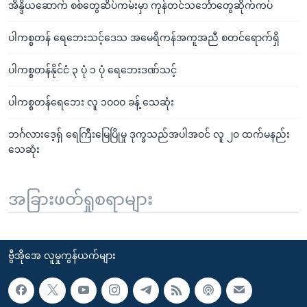
အိန္ဒိယဆောက် စစ်တွေဆိပ်ကမ်းမှာ ကုန်တင်သင်္ဘောတွေဆိုက်ကပ်
ပါကစ္စတန် ရေဘေးသင့်ဒေသ အမေရိကန်အကူအညီ စတင်ရောက်ရှိ
ပါကစ္စတန်နိုင်ငံ ၃ ပုံ ၁ ပုံ ရေဘေးဒဏ်သင့်
ပါကစ္စတန်ရေဘေး လူ ၁ဝဝဝ ခန့် သေဆုံး
ဘင်္ဂလားဒေ့ရှ် ရေကြီးမြေပြိုမှု ဒုက္ခသည်အပါအဝင် လူ ၂၀ ထက်မနည်း
သေဆုံး
အခြားဖတ်ရှုစရာများ
ဗွီအိုအေ လူမှုကွန်ယက်များ