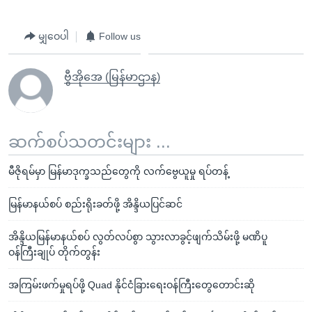
မျှဝေပါ
Follow us
ဗွီအိုအေ (မြန်မာဌာန)
ဆက်စပ်သတင်းများ ...
မီဇိုရမ်မှာ မြန်မာဒုက္ခသည်တွေကို လက်ဗွေယူမှု ရပ်တန့်
မြန်မာနယ်စပ် စည်းရိုးခတ်ဖို့ အိန္ဒိယပြင်ဆင်
အိန္ဒိယမြန်မာနယ်စပ် လွတ်လပ်စွာ သွားလာခွင့်ဖျက်သိမ်းဖို့ မဏိပူ
ဝန်ကြီးချုပ် တိုက်တွန်း
အကြမ်းဖက်မှုရပ်ဖို့ Quad နိုင်ငံခြားရေးဝန်ကြီးတွေတောင်းဆို