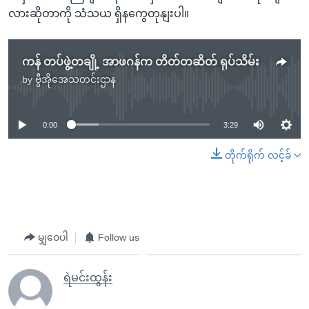
လားဆိုတာကို သံသယ ရှိနကွေတုနျးပါ။
ကန် တပ်ဖွဲ့တချို့ အာဖဂန်က တိတ်တဆိတ် ရုပ်သိမ်း
by
ဗွီအိုအေသတင်းဌာန
No media source currently available
0:00
3:29
တိုက်ရိုက် လင့်ခ်
မျှဝေပါ
Follow us
ရဲမင်းထွန်း