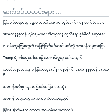
ဆက်စပ်သတင်းများ ...
ငြိမ်းချမ်းရေးဆွေးနွေးမှု တာလီဘန်ကမ်းလှမ်းချက် ကန် လက်ခံစေချင်
အာဖကန်နစ္စတန် ငြိမ်းချမ်းရေး ပါကစ္စတန် ကူညီရေး နှစ်နိုင်ငံ ဆွေးနွေး
IS စစ်သွေးကြွတွေကို အမြစ်ပြတ်ရှင်းလင်းမယ်လို့ အာဖဂန်သမ္မတပြော
Trump ရဲ့ စစ်ရေးအစီအစဉ် အာဖဂန်လူထု ဒေါသထွက်
တာလီဘန်ဆွေးနွေးပွဲ ပြန်စမယ့်အချိန် ကန်ဝန်ကြီး အာဖဂန်နစ္စတန် ရောက်
ရှိ
အာဖဂန်ဗလီဗုံး လူအမြောက်အမြား သေဆုံး
အာဖဂန် သမ္မတရွေးကောက်ပွဲ မဲပေးသူနည်းပါး
ခြိမ်းခြောက်မှုတွေကြားက အာဖဂန်ရွေးကောက်ပွဲ