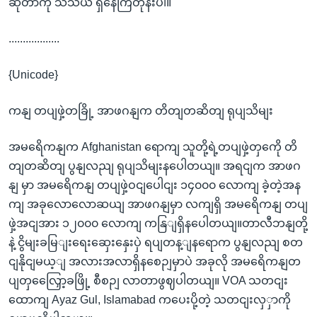
ဆိုတာကို သံသယ ရှိနေကြတုန်းပါ။
..................
{Unicode}
ကနျ တပျဖှဲ့တခြို့ အာဖဂနျက တိတျတဆိတျ ရုပျသိမျး
အမရေိကနျက Afghanistan ရောကျ သူတို့ရဲ့တပျဖှဲ့တှကေို တိ
တျတဆိတျ ပွနျလညျ ရုပျသိမျးနပေါတယျ။ အရငျက အာဖဂ
နျ မှာ အမရေိကနျ တပျဖှဲ့ဝငျပေါငျး ၁၄၀၀၀ လောကျ ခဲ့တဲ့အန
ကျ အခုလောလောဆယျ အာဖဂနျမှာ လကျရှိ အမရေိကနျ တပျ
ဖှဲ့အငျအား ၁၂၀၀၀ လောကျ ကနြျရှိနပေါတယျ။တာလီဘနျတို့
နဲ့ ငွိမျးခမြျးရေးဆှေးနှေးပှဲ ရပျတန့ျနရောက ပွနျလညျ စတ
ငျနိုငျမယ့ျ အလားအလာရှိနစေဉျမှာပဲ အခုလို အမရေိကနျတ
ပျတှလြှေော့ခဖြို့ စီစဉျ လာတာဖွဈပါတယျ။ VOA သတငျး
ထောကျ Ayaz Gul, Islamabad ကပေးပို့တဲ့ သတငျးလှှာကို