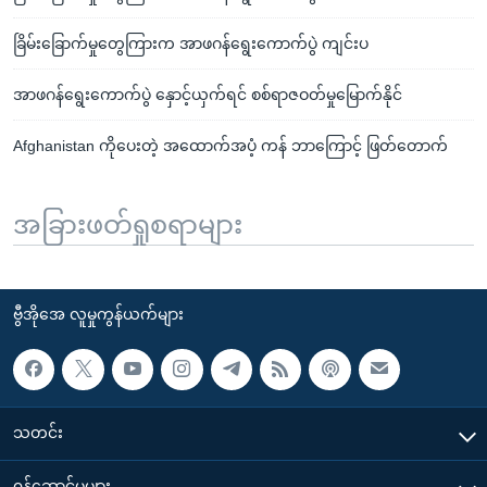
ခြိမ်းခြောက်မှုတွေကြားက အာဖဂန်ရွေးကောက်ပွဲ ကျင်းပ
အာဖဂန်ရွေးကောက်ပွဲ နှောင့်ယှက်ရင် စစ်ရာဇဝတ်မှုမြောက်နိုင်
Afghanistan ကိုပေးတဲ့ အထောက်အပံ့ ကန် ဘာကြောင့် ဖြတ်တောက်
အခြားဖတ်ရှုစရာများ
ဗွီအိုအေ လူမှုကွန်ယက်များ
သတင်း
၀န်ဆောင်မှုများ