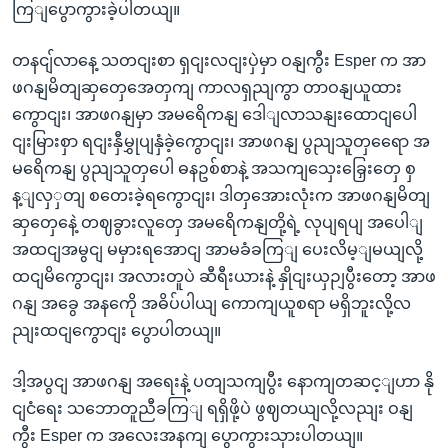
ကြျပွောကွားခဲ့ပါတယျ။
တနငျ်လာနေ့ သတငျးစာ ရှငျးလငျးပှဲမှာ ဝနျကွီး Esper က အာ
ဖဂနျမိတျဆှတှေအေတှကျ ကာလရှညျကွာ တာဝနျယူထား
ကွောငျး၊ အာဖဂနျမှာ အမရေိကနျ ဒေါျလာသနျးထောငျပေါ
ငျးမြားစှာ ရငျးနှီမွှုပျနှံခဲ့ကွောငျး၊ အာဖဂနျ ပွညျသူတှရေော အ
မရေိကနျ ပွညျသူတှပေါ ဓနဥစ်စာနဲ့ အသကျသှေးခြှေးတှေ စှ
န့ျလှှတျ စတေးခဲ့ရကွောငျး၊ ဒါတှအေားလုံးက အာဖဂနျမိတျ
ဆှတှေနေဲ့ တဈခွားလူတှေ အမရေိကနျတို့ရဲ့ လုပျရပျ အပေါျ
အထငျအမွငျ မမှားရအောငျ အာမခံခကြျ ပေးလိမ့ျမယျလို့
ထငျမိကွောငျး၊ အလားတူပဲ ဆီရီးယားနဲ့ နှိုငျးယှဉျပွီးတော့ အာဖ
ဂနျ အခွေ အနကေို အဓိပ်ပါယျ ကောကျယူစရာ မရှိဘူးလို့လ
ညျးထငျကွောငျး ပွောပါတယျ။
ဒါ့အပွငျ အာဖဂနျ အရေးနဲ့ ပတျသကျပွီး နောကျတဆင့ျဟာ နို
ငျငံရေး သဘောတူညီခကြျ ရရှိဖို့ပဲ ဖွဈတယျလို့လညျး ဝနျ
ကွီး Esper က အလေးအနကျ ပွောကွားသှားပါတယျ။