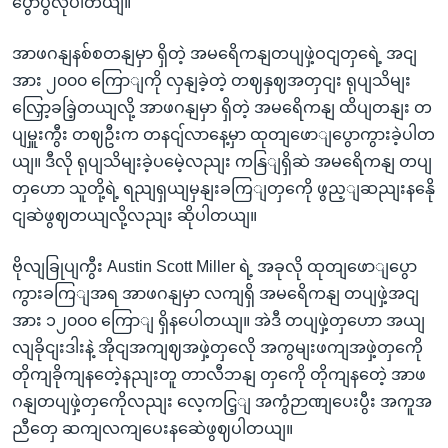
ပွောပွလိုပါတယျ။
အာဖဂနျနစ်စတနျမှာ ရှိတဲ့ အမရေိကနျတပျဖှဲ့ဝငျတှရေဲ့ အငျ
အား ၂၀၀၀ ကြောျကို လှနျခဲ့တဲ့ တဈနှဈအတှငျး ရုပျသိမျး
လြှော့ခခြဲ့တယျလို့ အာဖဂနျမှာ ရှိတဲ့ အမရေိကနျ ထိပျတနျး တ
ပျမှူးကွီး တဈဦးက တနငျ်လာနေ့မှာ ထုတျဖောျပွောကွားခဲ့ပါတ
ယျ။ ဒီလို ရုပျသိမျးခဲ့ပမေဲ့လညျး ကနြျရှိဆဲ အမရေိကနျ တပျ
တှဟော သူတို့ရဲ့ ရညျရှယျမှနျးခကြျတှကေို ဖွည့ျဆညျးနနေို
ငျဆဲဖွဈတယျလို့လညျး ဆိုပါတယျ။
ဗိုလျခြုပျကွီး Austin Scott Miller ရဲ့ အခုလို ထုတျဖောျပွော
ကွားခကြျအရ အာဖဂနျမှာ လကျရှိ အမရေိကနျ တပျဖှဲ့အငျ
အား ၁၂၀၀၀ ကြောျ ရှိနပေါတယျ။ အဲဒီ တပျဖှဲ့တှဟော အယျ
လျခိုငျးဒါးနဲ့ အိုငျအကျဈအဖှဲ့တှလေို အကွမျးဖကျအဖှဲ့တှကေို
တိုကျခိုကျနတေဲ့နညျးတူ တာလီဘနျ တှကေို တိုကျနတေဲ့ အာဖ
ဂနျတပျဖှဲ့တှကေိုလညျး လေ့ကငြ့ျ အကွံဉာဏျပေးပွီး အကူအ
ညီတှေ ဆကျလကျပေးနဆေဲဖွဈပါတယျ။