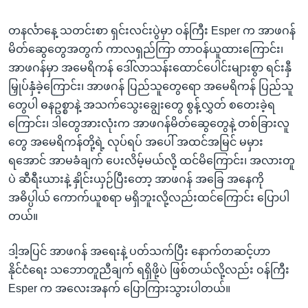
တနင်္လာနေ့ သတင်းစာ ရှင်းလင်းပွဲမှာ ဝန်ကြီး Esper က အာဖဂန်
မိတ်ဆွေတွေအတွက် ကာလရှည်ကြာ တာဝန်ယူထားကြောင်း၊
အာဖဂန်မှာ အမေရိကန် ဒေါ်လာသန်းထောင်ပေါင်းများစွာ ရင်းနှီ
မြှုပ်နှံခဲ့ကြောင်း၊ အာဖဂန် ပြည်သူတွေရော အမေရိကန် ပြည်သူ
တွေပါ ဓနဥစ္စာနဲ့ အသက်သွေးချွေးတွေ စွန့်လွှတ် စတေးခဲ့ရ
ကြောင်း၊ ဒါတွေအားလုံးက အာဖဂန်မိတ်ဆွေတွေနဲ့ တစ်ခြားလူ
တွေ အမေရိကန်တို့ရဲ့ လုပ်ရပ် အပေါ် အထင်အမြင် မမှား
ရအောင် အာမခံချက် ပေးလိမ့်မယ်လို့ ထင်မိကြောင်း၊ အလားတူ
ပဲ ဆီရီးယားနဲ့ နှိုင်းယှဉ်ပြီးတော့ အာဖဂန် အခြေ အနေကို
အဓိပ္ပါယ် ကောက်ယူစရာ မရှိဘူးလို့လည်းထင်ကြောင်း ပြောပါ
တယ်။
ဒါ့အပြင် အာဖဂန် အရေးနဲ့ ပတ်သက်ပြီး နောက်တဆင့်ဟာ
နိုင်ငံရေး သဘောတူညီချက် ရရှိဖို့ပဲ ဖြစ်တယ်လို့လည်း ဝန်ကြီး
Esper က အလေးအနက် ပြောကြားသွားပါတယ်။