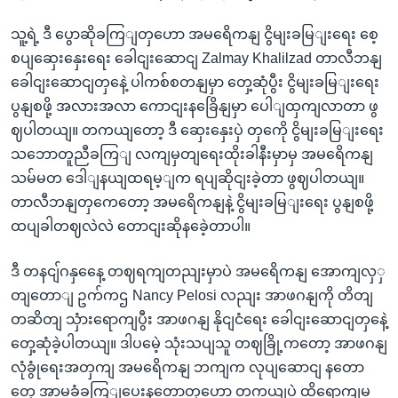
သူ့ရဲ့ ဒီ ပွောဆိုခကြျတှဟော အမရေိကနျ ငွိမျးခမြျးရေး စေ့
စပျဆှေးနှေးရေး ခေါငျးဆောငျ Zalmay Khalilzad တာလီဘနျ
ခေါငျးဆောငျတှနေဲ့ ပါကစ်စတနျမှာ တှေ့ဆုံပွီး ငွိမျးခမြျးရေး
ပွနျစဖို့ အလားအလာ ကောငျးနခြေိနျမှာ ပေါျထှကျလာတာ ဖွ
ဈပါတယျ။ တကယျတော့ ဒီ ဆှေးနှေးပှဲ တှကေို ငွိမျးခမြျးရေး
သဘောတူညီခကြျ လကျမှတျရေးထိုးခါနီးမှာမှ အမရေိကနျ
သမ်မတ ဒေါျနယျထရမ့ျက ရပျဆိုငျးခဲ့တာ ဖွဈပါတယျ။
တာလီဘနျတှကေတော့ အမရေိကနျနဲ့ ငွိမျးခမြျးရေး ပွနျစဖို့
ထပျခါတဈလဲလဲ တောငျးဆိုနခေဲ့တာပါ။
ဒီ တနငျ်ဂနှနေေ့ တဈရကျတညျးမှာပဲ အမရေိကနျ အောကျလှှ
တျတောျ ဥက်ကဌ Nancy Pelosi လညျး အာဖဂနျကို တိတျ
တဆိတျ သှံားရောကျပွီး အာဖဂနျ နိုငျငံရေး ခေါငျးဆောငျတှနေဲ့
တှေ့ဆုံခဲ့ပါတယျ။ ဒါပမေဲ့ သုံးသပျသူ တဈခြို့ကတော့ အာဖဂနျ
လုံခွုံရေးအတှကျ အမရေိကနျ ဘကျက လုပျဆောငျ နတော
တှေ အာမခံခကြျပေးနတောတှဟော တကယျပဲ ထိရောကျမ