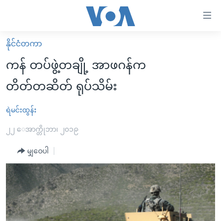
သုံး
ရ
လွယ်ကူ
နိုင်ငံတကာ
မူလစာမျက်နှာ
စေ
ကန် တပ်ဖွဲ့တချို့ အာဖဂန်က
မြန်မာ
သည့်
တိတ်တဆိတ် ရုပ်သိမ်း
ကမ္ဘာ့သတင်းများ
Link
ဗွီဒီယို
နိုင်ငံတကာ
ရဲမင်းထွန်း
များ
သတင်းလွတ်လပ်ခွင့်
အမေရိကန်
၂၂ ေအာက္တိုဘာ၊ ၂၀၁၉
ပင်မ
ရပ်ဝန်းတခု လမ်းတခု အလွန်
တရုတ်
အကြောင်းအရာ
မျှဝေပါ
သို့
အင်္ဂလိပ်စာလေ့လာမယ်
အစ္စရေး-ပါလက်စတိုင်း
ကျော်
အပတ်စဉ်ကဏ္ဍများ
အမေရိကန်သုံးအီဒီယံ
ကြည့်
ရေဒီယိုနှင့်ရုပ်သံ အချက်အလက်များ
မကြေးမုံရဲ့ အင်္ဂလိပ်စာ
ရေဒီယို
ရန်
ပင်မ
ရေဒီယို/တီဗွီအစီအစဉ်
ရုပ်ရှင်ထဲက အင်္ဂလိပ်စာ
တီဗွီ