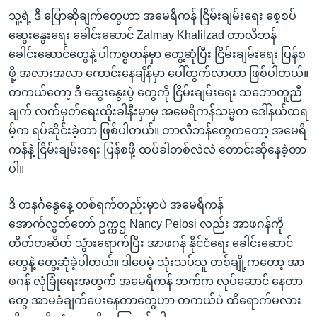
သူ့ရဲ့ ဒီ ပြောဆိုချက်တွေဟာ အမေရိကန် ငြိမ်းချမ်းရေး စေ့စပ်
ဆွေးနွေးရေး ခေါင်းဆောင် Zalmay Khalilzad တာလီဘန်
ခေါင်းဆောင်တွေနဲ့ ပါကစ္စတန်မှာ တွေ့ဆုံပြီး ငြိမ်းချမ်းရေး ပြန်စ
ဖို့ အလားအလာ ကောင်းနေချိန်မှာ ပေါ်ထွက်လာတာ ဖြစ်ပါတယ်။
တကယ်တော့ ဒီ ဆွေးနွေးပွဲ တွေကို ငြိမ်းချမ်းရေး သဘောတူညီ
ချက် လက်မှတ်ရေးထိုးခါနီးမှာမှ အမေရိကန်သမ္မတ ဒေါ်နယ်ထရ
မ့်က ရပ်ဆိုင်းခဲ့တာ ဖြစ်ပါတယ်။ တာလီဘန်တွေကတော့ အမေရိ
ကန်နဲ့ ငြိမ်းချမ်းရေး ပြန်စဖို့ ထပ်ခါတစ်လဲလဲ တောင်းဆိုနေခဲ့တာ
ပါ။
ဒီ တနင်္ဂနွေနေ့ တစ်ရက်တည်းမှာပဲ အမေရိကန်
အောက်လွှတ်တော် ဥက္ကဌ Nancy Pelosi လည်း အာဖဂန်ကို
တိတ်တဆိတ် သွံားရောက်ပြီး အာဖဂန် နိုင်ငံရေး ခေါင်းဆောင်
တွေနဲ့ တွေ့ဆုံခဲ့ပါတယ်။ ဒါပေမဲ့ သုံးသပ်သူ တစ်ချို့ကတော့ အာ
ဖဂန် လုံခြုံရေးအတွက် အမေရိကန် ဘက်က လုပ်ဆောင် နေတာ
တွေ အာမခံချက်ပေးနေတာတွေဟာ တကယ်ပဲ ထိရောက်မလား