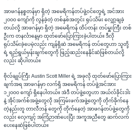
အာဖဂန်နစ္စတန်မှာ ရှိတဲ့ အမေရိကန်တပ်ဖွဲ့ဝင်တွေရဲ့ အင်အား
၂၀၀၀ ကျော်ကို လွန်ခဲ့တဲ့ တစ်နှစ်အတွင်း ရုပ်သိမ်း လျှော့ချခဲ့
တယ်လို့ အာဖဂန်မှာ ရှိတဲ့ အမေရိကန် ထိပ်တန်း တပ်မှူးကြီး တစ်
ဦးက တနင်္လာနေ့မှာ ထုတ်ဖော်ပြောကြားခဲ့ပါတယ်။ ဒီလို
ရုပ်သိမ်းခဲ့ပေမဲ့လည်း ကျန်ရှိဆဲ အမေရိကန် တပ်တွေဟာ သူတို့
ရဲ့ ရည်ရွယ်မှန်းချက်တွေကို ဖြည့်ဆည်းနေနိုင်ဆဲဖြစ်တယ်လို့
လည်း ဆိုပါတယ်။
ဗိုလ်ချုပ်ကြီး Austin Scott Miller ရဲ့ အခုလို ထုတ်ဖော်ပြောကြား
ချက်အရ အာဖဂန်မှာ လက်ရှိ အမေရိကန် တပ်ဖွဲ့အင်အား
၁၂၀၀၀ ကျော် ရှိနေပါတယ်။ အဲဒီ တပ်ဖွဲ့တွေဟာ အယ်လ်ခိုင်းဒါး
နဲ့ အိုင်အက်စ်အဖွဲ့တွေလို အကြမ်းဖက်အဖွဲ့တွေကို တိုက်ခိုက်နေ
တဲ့နည်းတူ တာလီဘန် တွေကို တိုက်နေတဲ့ အာဖဂန်တပ်ဖွဲ့တွေကို
လည်း လေ့ကျင့် အကြံဉာဏ်ပေးပြီး အကူအညီတွေ ဆက်လက်
ပေးနေဆဲဖြစ်ပါတယ်။