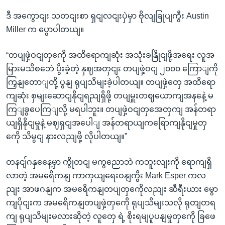
ဒီ အကွောငျး သတငျးစာ ရှငျလငျးပှဲမှာ ဗိုလျခြုပျကွီး Austin
Miller က ပွောပါတယျ။
“တပျဖှဲ့ဝငျတှကေို အထိရောကျဆုံး အသုံးခနြိုငျဖို့အရေး လူအ
မြားမသိစဘေဲ ပွီးခဲ့တဲ့ နှဈအတှငျး တပျဖှဲ့ဝငျ ၂၀၀၀ ကြောျကို
ကြှနျတောျတို့ ပွနျ ရုပျသိမျးခဲ့ပါတယျ။ တပျဖှဲ့တှေ အထိရော
ကျဆုံး စှမျးဆောငျနိုငျရညျရှိဖို့ တပျမှူးတဈယောကျအနနေဲ့ မ
ကြျခွပေကြျလို့ မရပါဘူး။ တပျဖှဲ့ဝငျတှအေတှကျ အန်တရာ
ယျရှိနိုငျမှုနဲ့ မဈရှငျအပေါျ အန်တရာယျကရြောကျနိုငျမှုတှ
ကေို သိမွငျ နားလညျဖို့ လိုပါတယျ။”
တနငျ်ဂနှနေေ့မှာ ကွိုတငျ မကွညောဘဲ ကဘူးလျးကို ရောကျရှိ
လာတဲ့ အမရေိကနျ ကာကှယျရေးဝနျကွီး Mark Esper ကလ
ညျး အာဖဂနျက အမရေိကနျတပျတှကေိုလညျး ဆီရီးယား မွော
ကျပိုငျးက အမရေိကနျတပျဖှဲ့တှကေို ရုပျသိမျးသလို ရုတျတရ
ကျ ရုပျသိမျးမလားဆိုတဲ့ လူတှေ ရဲ့ စိုးရမျပူပနျမှုတှကေို ခြဖေ