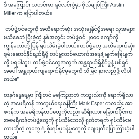
ဒီ အကြောင်း သတင်းစာ ရှင်လင်းပွဲမှာ ဗိုလ်ချုပ်ကြီး Austin
Miller က ပြောပါတယ်။
“တပ်ဖွဲ့ဝင်တွေကို အထိရောက်ဆုံး အသုံးချနိုင်ဖို့အရေး လူအများ
မသိစေဘဲ ပြီးခဲ့တဲ့ နှစ်အတွင်း တပ်ဖွဲ့ဝင် ၂၀၀၀ ကျော်ကို
ကျွန်တော်တို့ ပြန် ရုပ်သိမ်းခဲ့ပါတယ်။ တပ်ဖွဲ့တွေ အထိရောက်ဆုံး
စွမ်းဆောင်နိုင်ရည်ရှိဖို့ တပ်မှူးတစ်ယောက်အနေနဲ့ မျက်ခြေပျက်
လို့ မရပါဘူး။ တပ်ဖွဲ့ဝင်တွေအတွက် အန္တရာယ်ရှိနိုင်မှုနဲ့ မစ်ရှင်
အပေါ် အန္တရာယ်ကျရောက်နိုင်မှုတွေကို သိမြင် နားလည်ဖို့ လိုပါ
တယ်။”
တနင်္ဂနွေနေ့မှာ ကြိုတင် မကြေညာဘဲ ကဘူးလ်းကို ရောက်ရှိလာ
တဲ့ အမေရိကန် ကာကွယ်ရေးဝန်ကြီး Mark Esper ကလည်း အာ
ဖဂန်က အမေရိကန်တပ်တွေကိုလည်း ဆီရီးယား မြောက်ပိုင်းက
အမေရိကန်တပ်ဖွဲ့တွေကို ရုပ်သိမ်းသလို ရုတ်တရက် ရုပ်သိမ်းမ
လားဆိုတဲ့ လူတွေ ရဲ့ စိုးရမ်ပူပန်မှုတွေကို ချေဖျက်ပြောကြားခဲ့ပါ
တယ်။