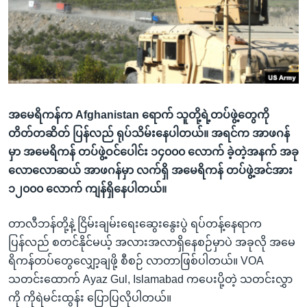
အ
သုတပဒေသာ အင်္ဂလိပ်စာ
ညွန်း
Learning English
စာမျက်နှာ
သို့
ဗွီအိုအေ လူမှုကွန်ယက်များ
ကျော်
ကြည့်
အမေရိကန်က Afghanistan ရောက် သူတို့ရဲ့တပ်ဖွဲ့တွေကို
ရန်
ဘာသာစကားများ
တိတ်တဆိတ် ပြန်လည် ရုပ်သိမ်းနေပါတယ်။ အရင်က အာဖဂန်
ရှာဖွေ
မှာ အမေရိကန် တပ်ဖွဲ့ဝင်ပေါင်း ၁၄၀၀၀ လောက် ခဲ့တဲ့အနက် အခု
ရန်
လောလောဆယ် အာဖဂန်မှာ လက်ရှိ အမေရိကန် တပ်ဖွဲ့အင်အား
နေရာ
၁၂၀၀၀ လောက် ကျန်ရှိနေပါတယ်။
သို့
ကျော်
တာလီဘန်တို့နဲ့ ငြိမ်းချမ်းရေးဆွေးနွေးပွဲ ရပ်တန့်နေရာက
ရန်
ပြန်လည် စတင်နိုင်မယ့် အလားအလာရှိနေစဉ်မှာပဲ အခုလို အမေ
ရိကန်တပ်တွေလျှော့ချဖို့ စီစဉ် လာတာဖြစ်ပါတယ်။ VOA
သတင်းထောက် Ayaz Gul, Islamabad ကပေးပို့တဲ့ သတင်းလွှာ
ကို ကိုရဲမင်းထွန်း ပြောပြလိုပါတယ်။