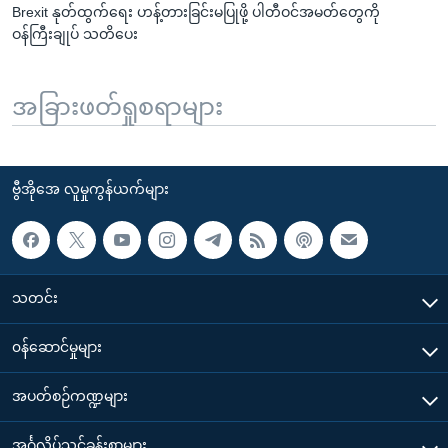
Brexit နုတ်ထွက်ရေး ဟန့်တားခြင်းမပြုဖို့ ပါတီဝင်အမတ်တွေကို
ဝန်ကြီးချုပ် သတိပေး
အခြားဖတ်ရှုစရာများ
ဗွီအိုအေ လူမှုကွန်ယက်များ
သတင်း
၀န်ဆောင်မှုများ
အပတ်စဉ်ကဏ္ဍများ
အင်္ဂလိပ်သင်ခန်းစာများ