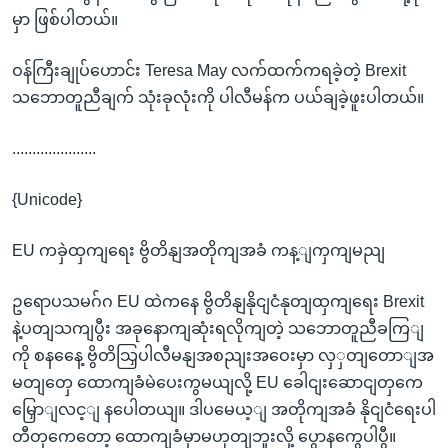
မှာ ဖြစ်ပါတယ်။
ဝန်ကြီးချုပ်ဟောင်း Teresa May လက်ထက်ကရခဲ့တဲ့ Brexit
သဘောတူညီချက် သုံးခုလုံးကို ပါလီမန်က ပယ်ချခဲ့ဖူးပါတယ်။
.....................
{Unicode}
EU ကခှဲထှကျရေး ဗွိတိနျအတိုကျအခံ ကန့ျကှကျမညျ
ဥရောပသမဂ်ဂ EU ထဲကနေ ဗွိတိနျနိုငျငံနုတျထှကျရေး Brexit
နဲ့ပတျသကျပွီး အခုနောကျဆုံးရလိုကျတဲ့ သဘောတူညီခကြျ
ကို စနနေေ့ ဗွိတိသြှပါလီမနျအစညျးအဝေးမှာ လှှတျတောျအ
မတျတှေ ထောကျခံမဲပေးကွမယျလို့ EU ခေါငျးဆောငျတှကေ
မြှောျလင့ျ နပေါတယျ။ ဒါပမေယ့ျ အတိုကျအခံ နိုငျငံရေးပါ
တီတှကေတော့ ထောကျခံမှာမဟုတျဘူးလို့ ပွောနကွေပါပွီ။