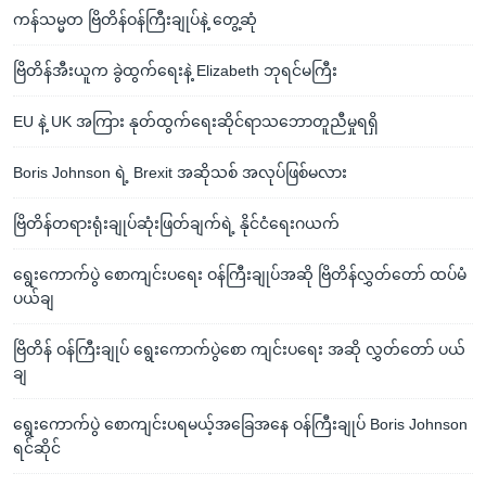
ကန်သမ္မတ ဗြိတိန်ဝန်ကြီးချုပ်နဲ့ တွေ့ဆုံ
ဗြိတိန်အီးယူက ခွဲထွက်ရေးနဲ့ Elizabeth ဘုရင်မကြီး
EU နဲ့ UK အကြား နုတ်ထွက်ရေးဆိုင်ရာသဘောတူညီမှုရရှိ
Boris Johnson ရဲ့ Brexit အဆိုသစ် အလုပ်ဖြစ်မလား
ဗြိတိန်တရားရုံးချုပ်ဆုံးဖြတ်ချက်ရဲ့ နိုင်ငံရေးဂယက်
ရွေးကောက်ပွဲ စောကျင်းပရေး ဝန်ကြီးချုပ်အဆို ဗြိတိန်လွှတ်တော် ထပ်မံ
ပယ်ချ
ဗြိတိန် ဝန်ကြီးချုပ် ရွေးကောက်ပွဲစော ကျင်းပရေး အဆို လွှတ်တော် ပယ်
ချ
ရွေးကောက်ပွဲ စောကျင်းပရမယ့်အခြေအနေ ဝန်ကြီးချုပ် Boris Johnson
ရင်ဆိုင်