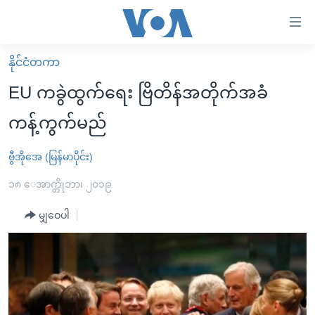
သုံး
ရ
လွယ်ကူ
နိုင်ငံတကာ
မူလစာမျက်နှာ
စေ
EU ကခွဲထွက်ရေး ဗြိတိန်အတိုက်အခံ
မြန်မာ
သည့်
ကန့်ကွက်မည်
ကမ္ဘာ့သတင်းများ
Link
ဗွီဒီယို
နိုင်ငံတကာ
ဗွီအိုအေ (မြန်မာပိုင်း)
များ
သတင်းလွတ်လပ်ခွင့်
အမေရိကန်
၁၈ ေအာက္တိုဘာ၊ ၂၀၁၉
ပင်မ
ရပ်ဝန်းတခု လမ်းတခု အလွန်
တရုတ်
အကြောင်းအရာ
မျှဝေပါ
သို့
အင်္ဂလိပ်စာလေ့လာမယ်
အစ္စရေး-ပါလက်စတိုင်း
ကျော်
အပတ်စဉ်ကဏ္ဍများ
အမေရိကန်သုံးအီဒီယံ
ကြည့်
ရေဒီယိုနှင့်ရုပ်သံ အချက်အလက်များ
မကြေးမုံရဲ့ အင်္ဂလိပ်စာ
ရေဒီယို
ရန်
ပင်မ
ရေဒီယို/တီဗွီအစီအစဉ်
ရုပ်ရှင်ထဲက အင်္ဂလိပ်စာ
တီဗွီ