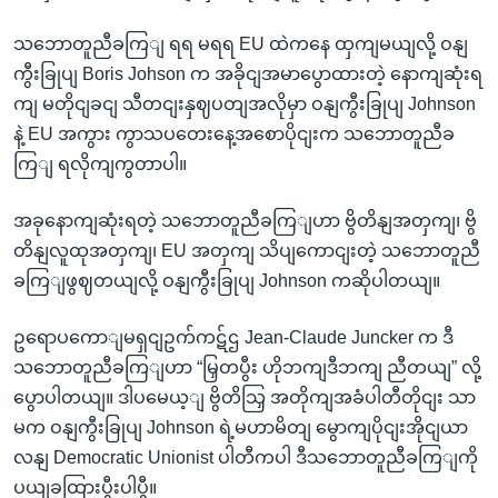
သဘောတူညီခကြျ ရရ မရရ EU ထဲကနေ ထှကျမယျလို့ ဝနျ
ကွီးခြုပျ Boris Johson က အခိုငျအမာပွောထားတဲ့ နောကျဆုံးရ
ကျ မတိုငျခငျ သီတငျးနှဈပတျအလိုမှာ ဝနျကွီးခြုပျ Johnson
နဲ့ EU အကွား ကွာသပတေးနေ့အစောပိုငျးက သဘောတူညီခ
ကြျ ရလိုကျကွတာပါ။
အခုနောကျဆုံးရတဲ့ သဘောတူညီခကြျဟာ ဗွိတိနျအတှကျ၊ ဗွိ
တိနျလူထုအတှကျ၊ EU အတှကျ သိပျကောငျးတဲ့ သဘောတူညီ
ခကြျဖွဈတယျလို့ ဝနျကွီးခြုပျ Johnson ကဆိုပါတယျ။
ဥရောပကောျမရှငျဥက်ကဋ်ဌ Jean-Claude Juncker က ဒီ
သဘောတူညီခကြျဟာ “မြှတပွီး ဟိုဘကျဒီဘကျ ညီတယျ” လို့
ပွောပါတယျ။ ဒါပမေယ့ျ ဗွိတိသြှ အတိုကျအခံပါတီတိုငျး သာ
မက ဝနျကွီးခြုပျ Johnson ရဲ့မဟာမိတျ မွောကျပိုငျးအိုငျယာ
လနျ Democratic Unionist ပါတီကပါ ဒီသဘောတူညီခကြျကို
ပယျခထြားပွီးပါပွီ။