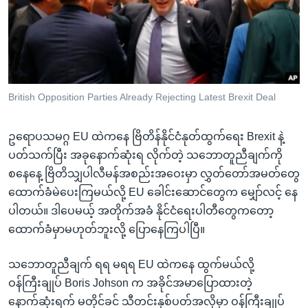
အ
သုတပဒေသာ အင်္ဂလိပ်စာ
ညွန်း
Learning English
စာမျက်နှာ
သို့
ဗွီအိုအေ လူမှုကွန်ယက်များ
ကျော်
ကြည့်
British Opposition Parties Already Rejecting Latest Brexit Deal
ရန်
ဘာသာစကားများ
ရှာဖွေ
ဥရောပသမဂ္ဂ EU ထဲကနေ ဗြိတိန်နိုင်ငံနုတ်ထွက်ရေး Brexit နဲ့
ရန်
ပတ်သက်ပြီး အခုနောက်ဆုံးရ လိုက်တဲ့ သဘောတူညီချက်ကို
နေရာ
စနေနေ့ ဗြိတိသျှပါလီမန်အစည်းအဝေးမှာ လွှတ်တော်အမတ်တွေ
သို့
ထောက်ခံမဲပေးကြမယ်လို့ EU ခေါင်းဆောင်တွေက မျှော်လင့် နေ
ကျော်
ပါတယ်။ ဒါပေမယ့် အတိုက်အခံ နိုင်ငံရေးပါတီတွေကတော့
ရန်
ထောက်ခံမှာမဟုတ်ဘူးလို့ ပြောနေကြပါပြီ။
သဘောတူညီချက် ရရ မရရ EU ထဲကနေ ထွက်မယ်လို့
ဝန်ကြီးချုပ် Boris Johson က အခိုင်အမာပြောထားတဲ့
နောက်ဆုံးရက် မတိုင်ခင် သီတင်းနှစ်ပတ်အလိုမှာ ဝန်ကြီးချုပ်