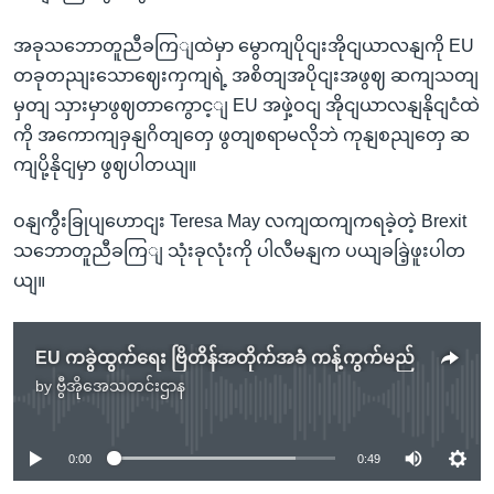
အခုသဘောတူညီခကြျထဲမှာ မွောကျပိုငျးအိုငျယာလနျကို EU
တခုတညျးသောဈေးကှကျရဲ့ အစိတျအပိုငျးအဖွဈ ဆကျသတျ
မှတျ သှားမှာဖွဈတာကွောင့ျ EU အဖှဲ့ဝငျ အိုငျယာလနျနိုငျငံထဲ
ကို အကောကျခှနျဂိတျတှေ ဖွတျစရာမလိုဘဲ ကုနျစညျတှေ ဆ
ကျပို့နိုငျမှာ ဖွဈပါတယျ။
ဝနျကွီးခြုပျဟောငျး Teresa May လကျထကျကရခဲ့တဲ့ Brexit
သဘောတူညီခကြျ သုံးခုလုံးကို ပါလီမနျက ပယျခခြဲ့ဖူးပါတ
ယျ။
EU ကခွဲထွက်ရေး ဗြိတိန်အတိုက်အခံ ကန့်ကွက်မည်
by
ဗွီအိုအေသတင်းဌာန
No media source currently available
0:00
0:49