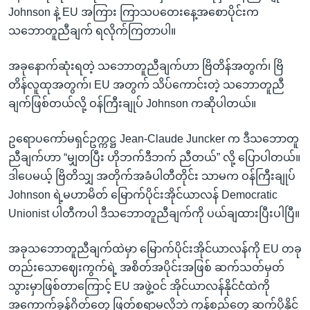
Johnson နဲ့ EU အကြား ကြာသပတေးနေ့အစောပိုင်းက
သဘောတူညီချက် ရလိုက်ကြတာပါ။
အခုနောက်ဆုံးရတဲ့ သဘောတူညီချက်ဟာ ဗြိတိန်အတွက်၊ ဗြိ
တိန်လူထုအတွက်၊ EU အတွက် သိပ်ကောင်းတဲ့ သဘောတူညီ
ချက်ဖြစ်တယ်လို့ ဝန်ကြီးချုပ် Johnson ကဆိုပါတယ်။
ဥရောပကော်မရှင်ဥက္ကဋ္ဌ Jean-Claude Juncker က ဒီသဘောတူ
ညီချက်ဟာ “မျှတပြီး ဟိုဘက်ဒီဘက် ညီတယ်” လို့ ပြောပါတယ်။
ဒါပေမယ့် ဗြိတိသျှ အတိုက်အခံပါတီတိုင်း သာမက ဝန်ကြီးချုပ်
Johnson ရဲ့မဟာမိတ် မြောက်ပိုင်းအိုင်ယာလန် Democratic
Unionist ပါတီကပါ ဒီသဘောတူညီချက်ကို ပယ်ချထားပြီးပါပြီ။
အခုသဘောတူညီချက်ထဲမှာ မြောက်ပိုင်းအိုင်ယာလန်ကို EU တခု
တည်းသောဈေးကွက်ရဲ့ အစိတ်အပိုင်းအဖြစ် ဆက်သတ်မှတ်
သွားမှာဖြစ်တာကြောင့် EU အဖွဲ့ဝင် အိုင်ယာလန်နိုင်ငံထဲကို
အကောက်ခွန်ဂိတ်တွေ ဖြတ်စရာမလိုဘဲ ကုန်စည်တွေ ဆက်ပို့နိုင်