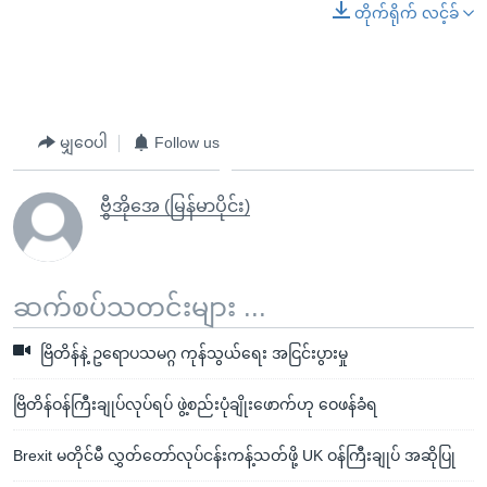
တိုက်ရိုက် လင့်ခ်
မျှဝေပါ
Follow us
ဗွီအိုအေ (မြန်မာပိုင်း)
ဆက်စပ်သတင်းများ ...
ဗြိတိန်နဲ့ ဥရောပသမဂ္ဂ ကုန်သွယ်ရေး အငြင်းပွားမှု
ဗြိတိန်ဝန်ကြီးချုပ်လုပ်ရပ် ဖွဲ့စည်းပုံချိုးဖောက်ဟု ဝေဖန်ခံရ
Brexit မတိုင်မီ လွှတ်တော်လုပ်ငန်းကန့်သတ်ဖို့ UK ဝန်ကြီးချုပ် အဆိုပြု