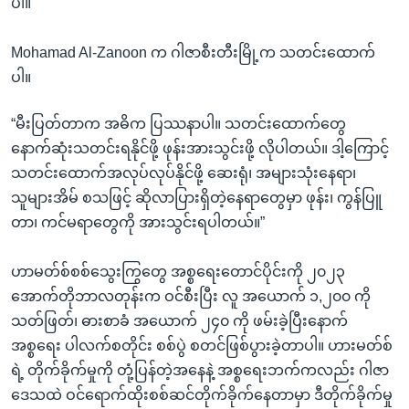
ပါ။
Mohamad Al-Zanoon က ဂါဇာစီးတီးမြို့က သတင်းထောက်
ပါ။
“မီးပြတ်တာက အဓိက ပြဿနာပါ။ သတင်းထောက်တွေ
နောက်ဆုံးသတင်းရနိုင်ဖို့ ဖုန်းအားသွင်းဖို့ လိုပါတယ်။ ဒါ့ကြောင့်
သတင်းထောက်အလုပ်လုပ်နိုင်ဖို့ ဆေးရုံ၊ အများသုံးနေရာ၊
သူများအိမ် စသဖြင့် ဆိုလာပြားရှိတဲ့နေရာတွေမှာ ဖုန်း၊ ကွန်ပြူ
တာ၊ ကင်မရာတွေကို အားသွင်းရပါတယ်။”
ဟာမတ်စ်စစ်သွေးကြွတွေ အစ္စရေးတောင်ပိုင်းကို ၂၀၂၃
အောက်တိုဘာလတုန်းက ဝင်စီးပြီး လူ အယောက် ၁,၂၀၀ ကို
သတ်ဖြတ်၊ ဓားစာခံ အယောက် ၂၄၀ ကို ဖမ်းခဲ့ပြီးနောက်
အစ္စရေး ပါလက်စတိုင်း စစ်ပွဲ စတင်ဖြစ်ပွားခဲ့တာပါ။​ ဟားမတ်စ်
ရဲ့ တိုက်ခိုက်မှုကို တုံ့ပြန်တဲ့အနေနဲ့ အစ္စရေးဘက်ကလည်း ဂါဇာ
ဒေသထဲ ဝင်ရောက်ထိုးစစ်ဆင်တိုက်ခိုက်နေတာမှာ ဒီတိုက်ခိုက်မှု