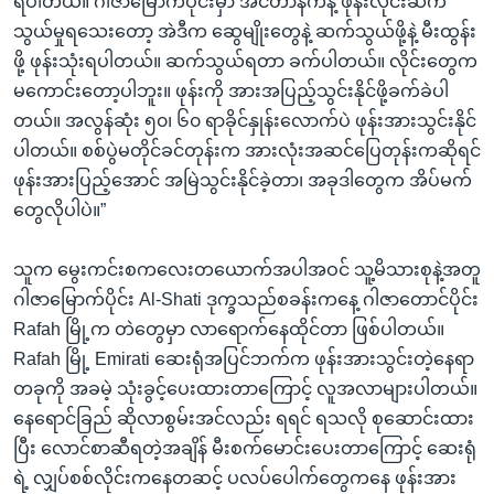
ရပါတယ်။ ဂါဇာမြောက်ပိုင်းမှာ အင်တာနက်နဲ့ ဖုန်းလိုင်းဆက်
သွယ်မှုရသေးတော့ အဲဒီက ဆွေမျိုးတွေနဲ့ ဆက်သွယ်ဖို့နဲ့ မီးထွန်း
ဖို့ ဖုန်းသုံးရပါတယ်။ ဆက်သွယ်ရတာ ခက်ပါတယ်။ လိုင်းတွေက
မကောင်းတော့ပါဘူး။ ဖုန်းကို အားအပြည့်သွင်းနိုင်ဖို့ခက်ခဲပါ
တယ်။ အလွန်ဆုံး ၅၀၊ ၆၀ ရာခိုင်နှုန်းလောက်ပဲ ဖုန်းအားသွင်းနိုင်
ပါတယ်။ စစ်ပွဲမတိုင်ခင်တုန်းက အားလုံးအဆင်ပြေတုန်းကဆိုရင်
ဖုန်းအားပြည့်အောင် အမြဲသွင်းနိုင်ခဲ့တာ၊ အခုဒါတွေက အိပ်မက်
တွေလိုပါပဲ။”
သူက မွေးကင်းစကလေးတယောက်အပါအဝင် သူ့မိသားစုနဲ့အတူ
ဂါဇာမြောက်ပိုင်း Al-Shati ဒုက္ခသည်စခန်းကနေ့ ဂါဇာတောင်ပိုင်း
Rafah မြို့က တဲတွေမှာ လာရောက်နေထိုင်တာ ဖြစ်ပါတယ်။
Rafah မြို့ Emirati ဆေးရုံအပြင်ဘက်က ဖုန်းအားသွင်းတဲ့နေရာ
တခုကို အခမဲ့ သုံးခွင့်ပေးထားတာကြောင့် လူအလာများပါတယ်။
နေရောင်ခြည် ဆိုလာစွမ်းအင်လည်း ရရင် ရသလို စုဆောင်းထား
ပြီး လောင်စာဆီရတဲ့အချိန် မီးစက်မောင်းပေးတာကြောင့် ဆေးရုံ
ရဲ့ လျှပ်စစ်လိုင်းကနေတဆင့် ပလပ်ပေါက်တွေကနေ ဖုန်းအား