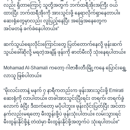
လည်း ရှိတာကြောင့် သူတို့အတွက် ဘက်ထရီအိုးအကြီး ဝယ်
ထားပြီး ဘက်ထရီအိုးကို အားသွင်းဖို့ နေရာလိုက်ရှာနေတာပါ။
ဆေးရုံတွေမှာလည်း လူပြည့်နေပြီး အခြေအနေတွေက
အင်မတန် ခက်ခဲနေပါတယ်။”
ဆက်သွယ်ရေးလိုင်းကြောင်းတွေ ပြတ်တောက်နေလို့ ဖုန်းဆက်
သွယ်ခေါ်ဆိုလို့ မရတဲ့အချိန် ဖုန်းကို ဓာတ်မီးလို သုံးနေရပါတယ်။
Mohamad Al-Shamali ကတော့ ဂါဇာစီးတီးမြို့ကနေ ပြောင်းရွှေ့
လာသူ ဖြစ်ပါတယ်။
“မိုးလင်းတာနဲ့ မနက် ၇ နာရီကတည်းက ဖုန်းအားသွင်းဖို့ Emirati
ဆေးရုံကို လာပါတယ်။ တခါအားသွင်းပြီးရင်း တရက်၊ တရက်ခွဲ
လောက် ခံပြီး ဒီထက်တော့ မပိုပါဘူး။ ဖုန်းလိုင်းပြတ်ပြီး အင်တာ
နက်လည်းမရတော့ မီးထွန်းဖို့ပဲ ဖုန်းသုံးပါတယ်။ လမ်းသွားရင်
မီးထွန်းနိုင်ဖို့နဲ့ တဲထဲမှာ မီးထွန်းနိုင်ဖို့အတွက်ပဲ သုံးရပါတယ်။”