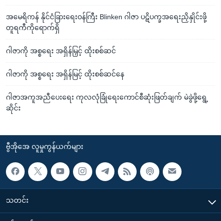
အမေရိကန် နိုင်ငံခြားရေးဝန်ကြီး Blinken ဂါဇာ ပဋိပက္ခအရေးညှိနှိုင်းဖို့
တူရကီကိုရောက်ရှိ
ဂါဇာကို အစ္စရေး အရှိန်မြှင့် ထိုးစစ်ဆင်
ဂါဇာကို အစ္စရေး အရှိန်မြင့် ထိုးစစ်ဆင်နေ
ဂါဇာအကူအညီပေးရေး ကုလလုံခြုံရေးကောင်စီဆုံးဖြတ်ချက် မဲခွဲဖို့ရွေ့
ဆိုင်း
ဗွီအိုအေ လူမှုကွန်ယက်များ
သတင်း