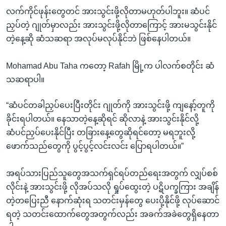
လက်ကိုင်ဖုန်းတွေတင် အားသွင်းဖို့လိုတာမဟုတ်ပါဘူး။ ဆံပင်
ညှပ်တဲ့ ဂျုတ်မှာလည်း အားသွင်းဖို့လိုတာကြောင့် အားမသွင်းနိုင်
တဲ့နေ့ဆို ဆံသဆရာ အလုပ်မလုပ်နိုင်ဘဲ ဖြစ်နေပါတယ်။
Mohamad Abu Taha ကတော့ Rafah မြို့က ပါလက်စတိုင်း ဆံ
သဆရာပါ။
“ဆံပင်တခါညှပ်ပေးပြီးတိုင်း ဂျုတ်ကို အားသွင်းဖို့ ကျနော့်တူကို
ခိုင်းရပါတယ်။ နေသာတဲ့နေ့ဆိုရင် ဆိုလာနဲ့ အားသွင်းနိုင်လို့
ဆံပင်ညှပ်ပေးနိုင်ပြီး တခြားနေ့တွေဆိုရင်တော့ မရဘူးလို့
ဖောက်သည်တွေကို ပွင့်ပွင့်လင်းလင်း ပြောရပါတယ်။”
အရပ်သားပြည်သူတွေအသက်ရှင်ရပ်တည်ရေးအတွက် လျှပ်စစ်
လိုင်းနဲ့ အားသွင်းဖို့ လိုအပ်သလို ရှုပ်ထွေးတဲ့ ပဋိပက္ခကြား အချိန်
တဲ့တပြေးညီ နောက်ဆုံးရ သတင်းမှန်တွေ ပေးပို့နိုင်ဖို့ လုပ်ဆောင်
ရတဲ့ သတင်းထောက်တွေအတွက်လည်း အခက်အခဲတွေရှိနေတာ