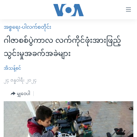
သုံး
ရ
လွယ်ကူ
အစ္စရေး-ပါလက်စတိုင်း
မူလစာမျက်နှာ
စေ
ဂါဇာစစ်ပွဲကာလ လက်ကိုင်ဖုံးအားဖြည့်
မြန်မာ
သည့်
သွင်းမှုအခက်အခဲများ
ကမ္ဘာ့သတင်းများ
Link
ဗွီဒီယို
နိုင်ငံတကာ
အိသန့်စင်
များ
သတင်းလွတ်လပ်ခွင့်
အမေရိကန်
၂၄ ဇန္နဝါရီ၊ ၂၀၂၄
ပင်မ
ရပ်ဝန်းတခု လမ်းတခု အလွန်
တရုတ်
အကြောင်းအရာ
မျှဝေပါ
သို့
အင်္ဂလိပ်စာလေ့လာမယ်
အစ္စရေး-ပါလက်စတိုင်း
ကျော်
အပတ်စဉ်ကဏ္ဍများ
အမေရိကန်သုံးအီဒီယံ
ကြည့်
ရေဒီယိုနှင့်ရုပ်သံ အချက်အလက်များ
မကြေးမုံရဲ့ အင်္ဂလိပ်စာ
ရေဒီယို
ရန်
ပင်မ
ရေဒီယို/တီဗွီအစီအစဉ်
ရုပ်ရှင်ထဲက အင်္ဂလိပ်စာ
တီဗွီ