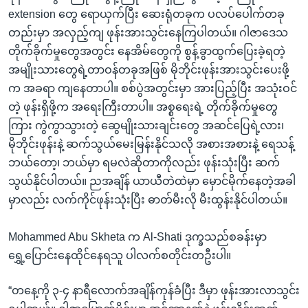
extension တွေ ရောယှက်ပြီး ဆေးရုံတခုက ပလပ်ပေါက်တခု
တည်းမှာ အလှည့်ကျ ဖုန်းအားသွင်းနေကြပါတယ်။ ဂါဇာဒေသ
တိုက်ခိုက်မှုတွေအတွင်း နေအိမ်တွေကို စွန့်ခွာထွက်ပြေးခဲ့ရတဲ့
အမျိုးသားတွေရဲ့တာဝန်တခုအဖြစ် မိုဘိုင်းဖုန်းအားသွင်းပေးဖို့
က အခရာ ကျနေတာပါ။ စစ်ပွဲအတွင်းမှာ အားပြည့်ပြီး အသုံးဝင်
တဲ့ ဖုန်းရှိဖို့က အရေးကြီးတာပါ။ အစ္စရေးရဲ့ တိုက်ခိုက်မှုတွေ
ကြား ကွဲကွာသွားတဲ့ ဆွေမျိုးသားချင်းတွေ အဆင်ပြေရဲ့လား၊
မိုဘိုင်းဖုန်းနဲ့ ဆက်သွယ်မေးမြန်းနိုင်သလို အစားအစားနဲ့ ရေသန့်
ဘယ်တော့၊ ဘယ်မှာ ရမလဲဆိုတာကိုလည်း ဖုန်းသုံးပြီး ဆက်
သွယ်နိုင်ပါတယ်။ ညအချိန် ယာယီတဲထဲမှာ မှောင်မိုက်နေတဲ့အခါ
မှာလည်း လက်ကိုင်ဖုန်းသုံးပြီး ဓာတ်မီးလို မီးထွန်းနိုင်ပါတယ်။
Mohammed Abu Skheta က Al-Shati ဒုက္ခသည်စခန်းမှာ
ရွှေ့ပြောင်းနေထိုင်နေရသူ ပါလက်စတိုင်းတဦးပါ။
“တနေ့ကို ၃-၄ နာရီလောက်အချိန်ကုန်ခံပြီး ဒီမှာ ဖုန်းအားလာသွင်း