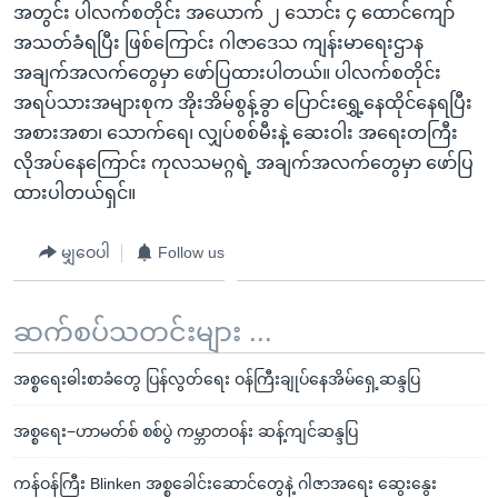
အတွင်း ပါလက်စတိုင်း အယောက် ၂ သောင်း ၄ ထောင်ကျော်
အသတ်ခံရပြီး ဖြစ်ကြောင်း ဂါဇာဒေသ ကျန်းမာရေးဌာန
အချက်အလက်တွေမှာ ဖော်ပြထားပါတယ်။ ပါလက်စတိုင်း
အရပ်သားအများစုက အိုးအိမ်စွန့်ခွာ ပြောင်းရွှေ့နေထိုင်နေရပြီး
အစားအစာ၊ သောက်ရေ၊ လျှပ်စစ်မီးနဲ့ ဆေးဝါး အရေးတကြီး
လိုအပ်နေကြောင်း ကုလသမဂ္ဂရဲ့ အချက်အလက်တွေမှာ ဖော်ပြ
ထားပါတယ်ရှင်။
မျှဝေပါ
Follow us
ဆက်စပ်သတင်းများ ...
အစ္စရေးဓါးစာခံတွေ ပြန်လွတ်ရေး ဝန်ကြီးချုပ်နေအိမ်ရှေ့ဆန္ဒပြ
အစ္စရေး−ဟာမတ်စ် စစ်ပွဲ ကမ္ဘာတဝန်း ဆန့်ကျင်ဆန္ဒပြ
ကန်ဝန်ကြီး Blinken အစ္စခေါင်းဆောင်တွေနဲ့ ဂါဇာအရေး ဆွေးနွေး