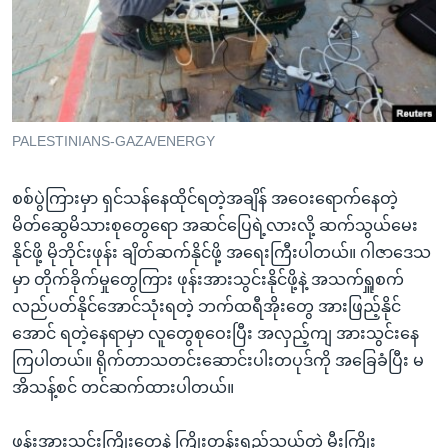
အ
သုတပဒေသာ အင်္ဂလိပ်စာ
ညွန်း
Learning English
စာမျက်နှာ
သို့
ဗွီအိုအေ လူမှုကွန်ယက်များ
ကျော်
ကြည့်
PALESTINIANS-GAZA/ENERGY
ရန်
ဘာသာစကားများ
ရှာဖွေ
စစ်ပွဲကြားမှာ ရှင်သန်နေထိုင်ရတဲ့အချိန် အဝေးရောက်နေတဲ့
ရန်
မိတ်ဆွေမိသားစုတွေရော အဆင်ပြေရဲ့လားလို့ ဆက်သွယ်မေး
နေရာ
နိုင်ဖို့ မိုဘိုင်းဖုန်း ချိတ်ဆက်နိုင်ဖို့ အရေးကြီးပါတယ်။ ဂါဇာဒေသ
သို့
မှာ တိုက်ခိုက်မှုတွေကြား ဖုန်းအားသွင်းနိုင်ဖို့နဲ့ အသက်ရှူစက်
ကျော်
လည်ပတ်နိုင်အောင်သုံးရတဲ့ ဘက်ထရီအိုးတွေ အားဖြည့်နိုင်
ရန်
အောင် ရတဲ့နေရာမှာ လူတွေစုဝေးပြီး အလှည့်ကျ အားသွင်းနေ
ကြပါတယ်။ ရိုက်တာသတင်းဆောင်းပါးတပုဒ်ကို အခြေခံပြီး မ
အိသန့်စင် တင်ဆက်ထားပါတယ်။
ဖုန်းအားသွင်းကြိုးတွေနဲ့ ကြိုးတန်းရှည်သွယ်တဲ့ မီးကြိုး