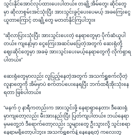
သွင်းနိုင်အောင်လုပ်ထားပေးပါတယ်။ တချို့အိမ်တွေ၊ ဆိုင်တွေ
မှာ ဆိုလာစွမ်းအင်သုံးပြီး အားသွင်းခွင့်ပေးပေမယ့် အခကြေးငွေ
ယူတာကြောင့် တချို့တွေ မတတ်နိုင်ကြပါဘူး။
“ဆိုလာပြားသုံးပြီး အားသွင်းပေးတဲ့ နေရာတွေမှာ ပိုက်ဆံယူပါ
တယ်။ ကျနော့်မှာ ငွေကြေးအဆင်မပြေတဲ့အတွက် ဆေးရုံတို့
ဈေးဆိုင်တွေမှာ အခမဲ့ အားသွင်းပေးမယ့်နေရာတွေကို လိုက်ရှာရ
ပါတယ်။”
ဆေးရုံတွေမှာလည်း လူပြည့်နေတဲ့အတွက် အသက်ရှူစက်လိုတဲ့
လူနာတွေကို အိမ်မှာပဲ စက်တပ်ပေးနေရပြီး ဘက်ထရီအိုးသုံးနေ
ရတာ ဖြစ်ပါတယ်။
“မနက် ၇ နာရီကတည်းက အားသွင်းဖို့ နေရာရှာနေတာ၊ ဒီဆေးရုံ
မှာကျတော့လည်း မီးအားနည်းပြီး ပြတ်ကျပါတယ်။ ဘယ်နေရာ
မှမတွေ့ဘဲ​ ဒီရောက်တော့လည်း သူများတွေ ဦးသွားလို့ သွင်းစရာ
နေရာမရှိတော့ပါဘူး။ အသက်ရှူစက်နဲ့ နေနေရတဲ့ ကလေးတွ