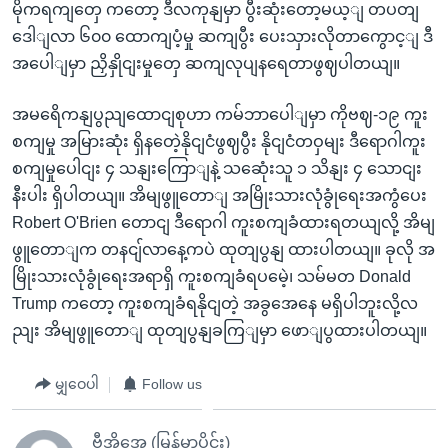
မိုကရကျတှေ ကတော့ ဒီလကုနျမှာ ပွီးဆုံးတော့မယ့ျ တပတျ
ဒေါျလာ ၆၀၀ ထောကျပံ့မှု ဆကျပွီး ပေးသှားလိုတာကွောင့ျ ဒီ
အပေါျမှာ ညှိနှိုငျးမှုတှေ ဆကျလုပျနရေတာဖွဈပါတယျ။
အမရေိကနျပွညျထောငျစုဟာ ကမ်ဘာပေါျမှာ ကိုဗဈ-၁၉ ကူး
စကျမှု အမြားဆုံး ရှိနတေဲ့နိုငျငံဖွဈပွီး နိုငျငံတဝှမျး ဒီရောဂါကူး
စကျမှုပေါငျး ၄ သနျးကြောျနဲ့ သဆေုံးသူ ၁ သိနျး ၄ သောငျး
နီးပါး ရှိပါတယျ။ အိမျဖွူတောျ အမြိုးသားလုံခွုံရေးအကွံပေး
Robert O'Brien တောငျ ဒီရောဂါ ကူးစကျခံထားရတယျလို့ အိမျ
ဖွူတောျက တနငျ်လာနေ့ကပဲ ထုတျပွနျ ထားပါတယျ။ ခုလို အ
မြိုးသားလုံခွုံရေးအရာရှိ ကူးစကျခံရပမေဲ့၊ သမ်မတ Donald
Trump ကတော့ ကူးစကျခံရနိုငျတဲ့ အခွအေနေ မရှိပါဘူးလို့လ
ညျး အိမျဖွူတောျ ထုတျပွနျခကြျမှာ ဖောျပွထားပါတယျ။
မျှဝေပါ
Follow us
ဗွီအိုအေ (မြန်မာပိုင်း)