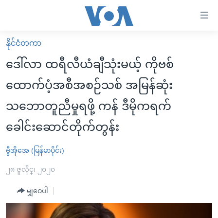
သုံး
ရ
လွယ်ကူ
နိုင်ငံတကာ
မူလစာမျက်နှာ
စေ
ဒေါ်လာ ထရီလီယံချီသုံးမယ့် ကိုဗစ်
မြန်မာ
သည့်
ထောက်ပံ့အစီအစဉ်သစ် အမြန်ဆုံး
ကမ္ဘာ့သတင်းများ
Link
သဘောတူညီမှုရဖို့ ကန် ဒီမိုကရက်
ဗွီဒီယို
နိုင်ငံတကာ
များ
သတင်းလွတ်လပ်ခွင့်
အမေရိကန်
ခေါင်းဆောင်တိုက်တွန်း
ပင်မ
ရပ်ဝန်းတခု လမ်းတခု အလွန်
တရုတ်
အကြောင်းအရာ
ဗွီအိုအေ (မြန်မာပိုင်း)
သို့
အင်္ဂလိပ်စာလေ့လာမယ်
အစ္စရေး-ပါလက်စတိုင်း
ကျော်
၂၈ ဇူလိုင္၊ ၂၀၂၀
အပတ်စဉ်ကဏ္ဍများ
အမေရိကန်သုံးအီဒီယံ
ကြည့်
မျှဝေပါ
ရေဒီယိုနှင့်ရုပ်သံ အချက်အလက်များ
မကြေးမုံရဲ့ အင်္ဂလိပ်စာ
ရေဒီယို
ရန်
ပင်မ
ရေဒီယို/တီဗွီအစီအစဉ်
ရုပ်ရှင်ထဲက အင်္ဂလိပ်စာ
တီဗွီ