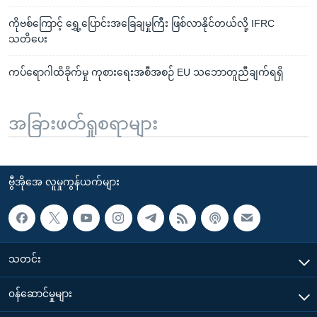
ကိုဗစ်ကြောင့် ရွှေ့ပြောင်းအခြေချမှုကြီး ဖြစ်လာနိုင်တယ်လို့ IFRC
သတိပေး
ကပ်ရောဂါထိခိုက်မှု ကုစားရေးအစီအစဉ် EU သဘောတူညီချက်ရရှိ
အခြားဖတ်ရှုစရာများ
ဗွီအိုအေ လူမှုကွန်ယက်များ
သတင်း
၀န်ဆောင်မှုများ