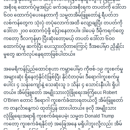
အစိုးရ ထောက်ပံ့မှုအပြင် ဖက်ဒရယ်အစိုးရက တပတ်ကို ဒေါ်လာ
၆၀၀ ထောက်ပံ့ပေးနေတာကို သမ္မတအိမ်ဖြူတော်နဲ့ ရီပတ်ဘ
လစ်ကန်တွေက သုံးပုံ တပုံလောက်အထိ လျော့ချပြီး တပတ်ကို
ဒေါ်လာ ၂၀၀ ထောက်ပံ့ဖို့ ပြောနေတာပါ။ ဒါပေမဲ့ ဒီမိုကရက်တွေ
ကတော့ ဒီလကုန်မှာ ပြီးဆုံးတော့မယ့် တပတ် ဒေါ်လာ ၆၀၀
ထောက်ပံ့မှု ဆက်ပြီး ပေးသွားလိုတာကြောင့် ဒီအပေါ်မှာ ညှိနှိုင်း
မှုတွေ ဆက်လုပ်နေရတာဖြစ်ပါတယ်။
အမေရိကန်ပြည်ထောင်စုဟာ ကမ္ဘာပေါ်မှာ ကိုဗစ်-၁၉ ကူးစက်မှု
အများဆုံး ရှိနေတဲ့နိုင်ငံဖြစ်ပြီး နိုင်ငံတဝှမ်း ဒီရောဂါကူးစက်မှု
ပေါင်း ၄ သန်းကျော်နဲ့ သေဆုံးသူ ၁ သိန်း ၄ သောင်းနီးပါး ရှိပါ
တယ်။ အိမ်ဖြူတော် အမျိုးသားလုံခြုံရေးအကြံပေး Robert
O'Brien တောင် ဒီရောဂါ ကူးစက်ခံထားရတယ်လို့ အိမ်ဖြူတော်
က တနင်္လာနေ့ကပဲ ထုတ်ပြန် ထားပါတယ်။ ခုလို အမျိုးသား
လုံခြုံရေးအရာရှိ ကူးစက်ခံရပေမဲ့၊ သမ္မတ Donald Trump
ကတော့ ကူးစက်ခံရနိုင်တဲ့ အခြေအနေ မရှိပါဘူးလို့လည်း အိမ်