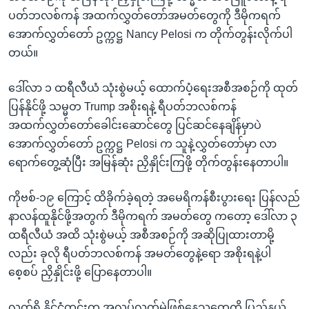
ပတ်ဘလစ်ကန် အထက်လွှတ်တော်အမတ်တွေကို ဒီမိုကရက်
အောက်လွှတ်တော် ဥက္ကဋ္ဌ Nancy Pelosi က တိုက်တွန်းလိုက်ပါ
တယ်။
ဒေါ်လာ ၁ ထရီလီယံ သုံးစွဲမယ့် ထောက်ပံ့ရေးအစီအစဉ်ကို ထုတ်
ပြန်နိုင်ဖို့ သမ္မတ Trump အစိုးရနဲ့ ရီပတ်ဘလစ်ကန်
အထက်လွှတ်တော်ခေါင်းဆောင်တွေ ပြင်ဆင်နေချိန်မှာပဲ
အောက်လွှတ်တော် ဥက္ကဋ္ဌ Pelosi က သူနဲ့လွှတ်တော်မှာ လာ
ရောက်တွေ့ဆုံပြီး အမြန်ဆုံး ညှိနှိုင်းကြဖို့ တိုက်တွန်းနေတာပါ။
ကိုဗစ်-၁၉ ကြောင့် ထိခိုက်ခဲ့ရတဲ့ အမေရိကန်စီးပွားရေး ပြန်လည်
နာလန်ထူနိုင်ဖို့အတွက် ဒီမိုကရက် အမတ်တွေ ကတော့ ဒေါ်လာ ၃
ထရီလီယံ အထိ သုံးစွဲမယ့် အစီအစဉ်ကို အဆိုပြုထားတာမို့
လည်း ခုလို ရီပတ်ဘလစ်ကန် အမတ်တွေနဲ့ရော အစိုးရနဲ့ပါ
စေ့စပ် ညှိနှိုင်းဖို့ ပြောနေတာပါ။
လက်ရှိ နိုင်ငံတွင်းက အလုပ်လက်မဲ့ဖြစ်နေသူတွေကို ပြည်နယ်