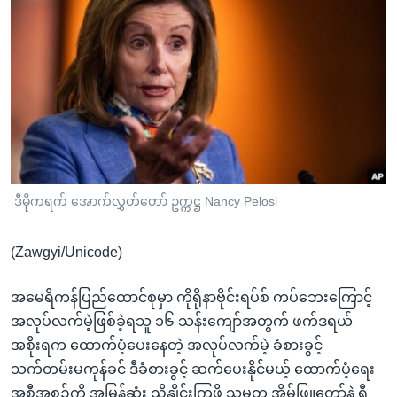
အ
သုတပဒေသာ အင်္ဂလိပ်စာ
ညွန်း
Learning English
စာမျက်နှာ
သို့
ဗွီအိုအေ လူမှုကွန်ယက်များ
ကျော်
ကြည့်
ရန်
ဘာသာစကားများ
ရှာဖွေ
ရန်
ဒီမိုကရက် အောက်လွှတ်တော် ဥက္ကဋ္ဌ Nancy Pelosi
နေရာ
သို့
(Zawgyi/Unicode)
ကျော်
ရန်
အမေရိကန်ပြည်ထောင်စုမှာ ကိုရိုနာဗိုင်းရပ်စ် ကပ်ဘေးကြောင့်
အလုပ်လက်မဲ့ဖြစ်ခဲ့ရသူ ၁၆ သန်းကျော်အတွက် ဖက်ဒရယ်
အစိုးရက ထောက်ပံ့ပေးနေတဲ့ အလုပ်လက်မဲ့ ခံစားခွင့်
သက်တမ်းမကုန်ခင် ဒီခံစားခွင့် ဆက်ပေးနိုင်မယ့် ထောက်ပံ့ရေး
အစီအစဉ်ကို အမြန်ဆုံး ညှိနှိုင်းကြဖို့ သမ္မတ အိမ်ဖြူတော်နဲ့ ရီ