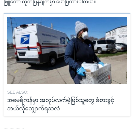
ဖြူတော် ထုတ်ပြန်ချက်မှာ ဖော်ပြထားပါတယ်။
SEE ALSO:
အမေရိကန်မှာ အလုပ်လက်မဲ့ဖြစ်သူတွေ ခံစားခွင့်
ဘယ်လိုလျှောက်ရသလဲ
.................