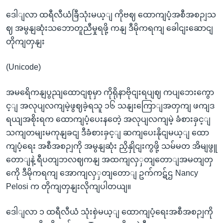
ဒေါျလာ ထရီလီယံခြီသုံးမယ့ျ ကိုဗဈ ထောကျပံ့အစီအစဉျသ
ဈ အမွနျဆုံးသဘောတူညီမှုရဖို့ ကနျ ဒီမိုကရကျ ခေါငျးဆောငျ
တိုကျတှနျး
(Unicode)
အမရေိကနျပွညျထောငျစုမှာ ကိုရိုနာဗိုငျးရပျဈ ကပျဘေးကွော
င့ျ အလုပျလကျမဲ့ဖွဈခဲ့ရသူ ၁၆ သနျးကြောျအတှကျ ဖကျဒ
ရယျအစိုးရက ထောကျပံ့ပေးနတေဲ့ အလုပျလကျမဲ့ ခံစားခှင့ျ
သကျတမျးမကုနျခငျ ဒီခံစားခှင့ျ ဆကျပေးနိုငျမယ့ျ ထော
ကျပံ့ရေး အစီအစဉျကို အမွနျဆုံး ညှိနှိုငျးကွဖို့ သမ်မတ အိမျဖွူ
တောျနဲ့ ရီပတျဘလဈကနျ အထကျလှှတျတောျအမတျတှ
ကေို ဒီမိုကရကျ အောကျလှှတျတောျ ဥက်ကဋ်ဌ Nancy
Pelosi က တိုကျတှနျးလိုကျပါတယျ။
ဒေါျလာ ၁ ထရီလီယံ သုံးစှဲမယ့ျ ထောကျပံ့ရေးအစီအစဉျကို