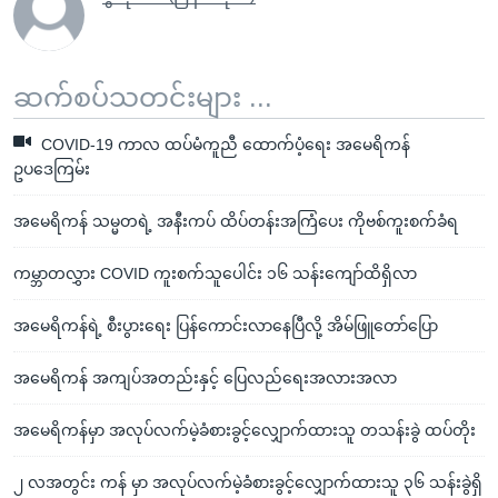
ဆက်စပ်သတင်းများ ...
COVID-19 ကာလ ထပ်မံကူညီ ထောက်ပံ့ရေး အမေရိကန်
ဥပဒေကြမ်း
အမေရိကန် သမ္မတရဲ့ အနီးကပ် ထိပ်တန်းအကြံပေး ကိုဗစ်ကူးစက်ခံရ
ကမ္ဘာတလွှား COVID ကူးစက်သူပေါင်း ၁၆ သန်းကျော်ထိရှိလာ
အမေရိကန်ရဲ့ စီးပွားရေး ပြန်ကောင်းလာနေပြီလို့ အိမ်ဖြူတော်ပြော
အမေရိကန် အကျပ်အတည်းနှင့် ပြေလည်ရေးအလားအလာ
အမေရိကန်မှာ အလုပ်လက်မဲ့ခံစားခွင့်လျှောက်ထားသူ တသန်းခွဲ ထပ်တိုး
၂ လအတွင်း ကန် မှာ အလုပ်လက်မဲ့ခံစားခွင့်လျှောက်ထားသူ ၃၆ သန်းခွဲရှိ