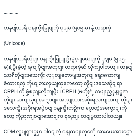
............
တနငျ်သာရီ ဝနျကွီးခြုပျကို ပုဒျမ (၅၀၅-ခ) နဲ့ တရားစှဲ
(Unicode)
တနငျ်သာရီတိုငျး ဝနျကွီးခြုပျ ဦးမွင့ျမောငျကို ပုဒျမ (၅၀၅-
ခ)နဲ့ ပွီးခဲ့တဲ့ ရကျပိုငျးအတှငျး တရားစှဲဆို လိုကျပါတယျ။ တနငျ်
သာရီတိုငျးဒသေကွီး လှှတျတောျအတှကျ ရှေးကောကျ
ခံထားရတဲ့ ကိုယျစားလှယျတှကေတော့ တိုငျးဒသေဆိုငျရာ
CRPH ကို ဖှဲ့စညျးလိုကျပွီး ၊ CRPH (ဗဟို)ရဲ့ လမျးညှှနျမှုအ
တိုငျး ဆကျလုပျနကွောငျး အရပျသားအစိုးရလကျထကျ တိုငျး
ဒသေကွီးအစိုးရအဖှဲ့ဝငျ ဝနျကွီးတဦးက ပွောတဲ့အကွောငျးကို
တော့ ကိုဉာဏျဝငျးအောငျက စုစညျး တငျပွထားပါတယျ။
CDM လှုပျရှားမှုမှာ ပါဝငျတဲ့ ဝနျထမျးတှကေို အားပေးအားမွှော