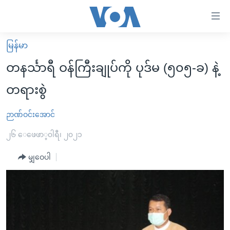
သုံး
ရ
လွယ်ကူ
မြန်မာ
မူလစာမျက်နှာ
စေ
တနင်္သာရီ ဝန်ကြီးချုပ်ကို ပုဒ်မ (၅၀၅-ခ) နဲ့
မြန်မာ
သည့်
တရားစွဲ
ကမ္ဘာ့သတင်းများ
Link
ဗွီဒီယို
နိုင်ငံတကာ
ဉာဏ်ဝင်းအောင်
များ
သတင်းလွတ်လပ်ခွင့်
အမေရိကန်
၂၆ ေဖေဖာ္၀ါရီ၊ ၂၀၂၁
ပင်မ
ရပ်ဝန်းတခု လမ်းတခု အလွန်
တရုတ်
အကြောင်းအရာ
မျှဝေပါ
သို့
အင်္ဂလိပ်စာလေ့လာမယ်
အစ္စရေး-ပါလက်စတိုင်း
ကျော်
အပတ်စဉ်ကဏ္ဍများ
အမေရိကန်သုံးအီဒီယံ
ကြည့်
ရေဒီယိုနှင့်ရုပ်သံ အချက်အလက်များ
မကြေးမုံရဲ့ အင်္ဂလိပ်စာ
ရေဒီယို
ရန်
ပင်မ
ရေဒီယို/တီဗွီအစီအစဉ်
ရုပ်ရှင်ထဲက အင်္ဂလိပ်စာ
တီဗွီ