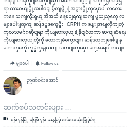
တနငျ်သာရီတိုငျးအတှငျးမှာ အဓိကအားဖွင့ျ အစိုးရရုံးအဖှဲ့ရှိ
ရာ ထားဝယျမွို့အပါဝငျ မွိတျမွို့နဲ့ အခွားမွို့တှမှောပါ ကလေး
ကနေ သကျကွီးရှယျအိုအထိ နေ့စဉျရကျဆကျ ပွညျသူတှေ လ
မျးပေါျထှကျ ဆန်ဒပွနကွေပွီး ၊ CRPH က ခန့ျအပျလိုကျတဲ့
ကုလသမဂ်ဂဆိုငျရာ ကိုယျစားလှယျနဲ့ နိုငျငံတကာ ဆကျဆံရေး
ကိုယျစားလှယျတို့ကို ထောကျခံကွောငျး ၊ ဆန်ဒထုတျဖေါျ န
တောတှကေို လူမှုကှနျယကျ သတငျးတှမှော တှေ့နရေပါတယျ။
မျှဝေပါ
Follow us
ဉာဏ်ဝင်းအောင်
ဆက်စပ်သတင်းများ ...
ရန်ကုန်မြို့ မြေနီကုန်း ဆန္ဒပြပွဲ အင်အားသုံးဖြိုခွဲခံရ