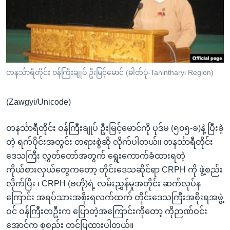
အ
သုတပဒေသာ အင်္ဂလိပ်စာ
ညွန်း
Learning English
စာမျက်နှာ
သို့
ဗွီအိုအေ လူမှုကွန်ယက်များ
ကျော်
ကြည့်
တနင်္သာရီတိုင်း ဝန်ကြီးချုပ် ဦးမြင့်မောင် (ဓါတ်ပုံ-Tanintharyi Region)
ရန်
ဘာသာစကားများ
ရှာဖွေ
(Zawgyi/Unicode)
ရန်
နေရာ
တနင်္သာရီတိုင်း ဝန်ကြီးချုပ် ဦးမြင့်မောင်ကို ပုဒ်မ (၅၀၅-ခ)နဲ့ ပြီးခဲ့
သို့
တဲ့ ရက်ပိုင်းအတွင်း တရားစွဲဆို လိုက်ပါတယ်။ တနင်္သာရီတိုင်း
ကျော်
ဒေသကြီး လွှတ်တော်အတွက် ရွေးကောက်ခံထားရတဲ့
ရန်
ကိုယ်စားလှယ်တွေကတော့ တိုင်းဒေသဆိုင်ရာ CRPH ကို ဖွဲ့စည်း
လိုက်ပြီး ၊ CRPH (ဗဟို)ရဲ့ လမ်းညွှန်မှုအတိုင်း ဆက်လုပ်န
ကြောင်း အရပ်သားအစိုးရလက်ထက် တိုင်းဒေသကြီးအစိုးရအဖွဲ့
ဝင် ဝန်ကြီးတဦးက ပြောတဲ့အကြောင်းကိုတော့ ကိုဉာဏ်ဝင်း
အောင်က စုစည်း တင်ပြထားပါတယ်။