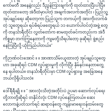
ကော်မတီ အနေနဲ့လည်း ဒီညွှန်ကြားချက်ကို ထုတ်ထားပြီးပါပြီ။
ထုတ်ထားတော့ အဲဒီထဲမှာပါတဲ့ အချက်အလက်အတိုင်း ၊ ပြည်သူ့
အုပ်ချုပ်ရေး ဆိုတော့ကာ ပြည်သူက တကယ့်ကို အားကိုးလက်ခံ
တဲ့ သူတွေရယ်၊ ရပ်မိရပ်ဖတွေရယ် ၁၁ ယောက်ပါဝင်တဲ့အဖွဲ့ တွေ
ကို တနင်္သာရီတိုင်း လွှတ်တော်က စာမထုတ်ခင်ကတည်းက အဲဒီ
ကိစ္စမှာ တက်ကြွနေတာကို ကျမတို့သိရပါတော့ ခုဆိုရင် ဖွဲ့စည်း
နေကြပြီလို့ ယုံကြည်ပါတယ်။"
ကိုဉာဏ်ဝင်းအောင် ။ ။ အာဏာသိမ်းယူထားတဲ့ အုပ်ချုပ်သူတွေ
ဟာ အခုဆိုရင် CDM လှုပ်ရှားမှုကို လိုက်ပြီး နှိမ်နင်းနေတာတွေ့
နေ ရပါတယ်။ တနင်္သာရီတိုင်းမှာ CDM လှုပ်ရှားမှု အခြေအနေ
ဘယ်လိုရှိပါသလဲ။
ဒေါ်ရီရီချို ။ ။ " အားလုံးသိတဲ့အတိုင်းပဲ ဥပမာ ဆောက်လုပ်ရေး
တို့ဘာတို့ဆိုရင် တနိုင်ငံလုံး CDM လုပ်နေကြတယ်။ ဆေး
လောကနဲ့ပတ်သက်ရင် ဆရာဝန်တွေ ကျန်းမာရေးဝန်ထမ်းတွေ
ရော ၊ ပြီးတော့ ဆရာဆရာမ တွေပေါ့ ပညာရေးဝန်ထမ်းတွေ