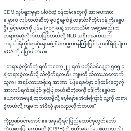
CDM လှုပ်ရှားမှုမှာ ပါဝင်တဲ့ ဝန်ထမ်းတွေကို အားပေးအား
မြှောက် လုပ်တယ်ဆိုတဲ့ စွပ်စွဲချက်နဲ့ တနင်္သာရီတိုင်းဝန်ကြီးချုပ်
ဦးမြင့်မောင်ကို ပုဒ်မ (၅၀၅-ခ)နဲ့ အာဏာသိမ်း အဖွဲ့အစည်းက
တရားစွဲဆိုလိုက်တာဖြစ်တယ်လို့ NLD အစိုးရလက်ထက်
တနင်္သာရီတိုင်းအစိုးရအဖွဲ့ စီမံဘဏ္ဍာဝန်ကြီးဖြစ်သူ ဒေါ်ရီရီချိုက
VOA ကို ပြောပါတယ်။
" တရားစွဲလိုက်တဲ့ ရက်ကတော့ ၂၂ ရက် မတိုင်ခင်နေ့မှာ ၅၀၅ ခ
နဲ့ တရားစွဲတယ်လို့ သိလိုက်ရတယ်။ ကျမတို့ သိထားသလောက်
သူက ၊ အရပ်သားအစိုးရ အာဏာ ပြန်မရခင်မှာ ဝန်ထမ်းတွေကို
အားလပ်ရက်အဖြစ် ခွင့်ပြုတယ်ဆိုတဲ့စာကို ဝန်ကြီးချုပ်တ
ယောက်အနေနဲ့ ထုတ်တာမို့လို့ ပေ့ါနော်။ အဲဒါကြောင့် သူ့ကို တရား
စွဲတယ်လို့ ကျမက အဲဒီလို နားလည်လိုက်တယ်။"
ကိုဉာဏ်ဝင်းအောင် ။ ။ အခုဆိုရင် ပြည်ထောင်စုလွှတ်တော်
ကိုယ်စားပြု ကော်မတီ (CRPH)ကို ဗဟိုအဆင့်မှာ ဖွဲ့ထားသလို၊