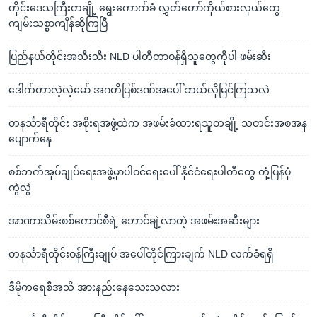
တိုင်းဒေသကြီးတချို့ ရွေးကောက်ခံ လွှတ်တော်ကိုယ်စားလှယ်တွေ
ကျမ်းသစ္စာကျိန်ဆိုကြပြီ
ပြည်နယ်တိုင်းအသီးသီး NLD ပါတီတာဝန်ရှိသူတွေကိုပါ ဖမ်းဆီး
ဒေါက်တာလဲ့လဲ့မော် အဂတိပြစ်ဒဏ်အပေါ် ဘယ်လိုမြင်ကြသလဲ
တနင်္သာရီတိုင်း အစိုးရအဖွဲ့ထဲက အဖမ်းခံထားရသူတချို့ သတင်းအစအန
ပျောက်နေ
စစ်ဘက်အုပ်ချုပ်ရေးအဖွဲ့မှာပါဝင်ရေးပေါ် နိုင်ငံရေးပါတီတွေ တုံ့ပြန်ပုံ
ကွဲလွဲ
အာဏာသိမ်းစစ်ကောင်စီရဲ့ ဘောင်ချဲ့လာတဲ့ အဖမ်းအဆီးများ
တနင်္သာရီတိုင်းဝန်ကြီးချုပ် အပေါ်တိုင်ကြားချက် NLD လက်ခံရရှိ
ဒီမိုကရေစီအသိ အားနည်းနေသေးသလား