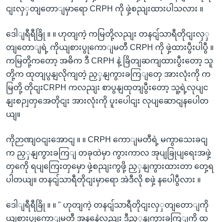
ငျးလှှတျတောျမှာရော CRPH ကို ဖှဲ့စညျးထားပါသလား ။
ဒေါျရီရီခြို ။ ။ ဟုတျကဲ့ ကမြတို့လညျး တနငျ်သာရီတိုငျးလှှ
တျတောျရဲ့ ကိုယျစားပွုကောျမတီ CRPH ကို ဖှဲ့ထားပွီးပါပွီ ။
ကမြတို့ကတော့ အဓိက ဒီ CRPH နဲ့ ခြိတျဆကျထားပွီးတော့ သူ
တို့က ထုတျပွနျလိုကျတဲ့ ညှှနျကွားခကြျတှေ အားလုံးကို က
မြတို့ တိုငျးCRPH ကလညျး စာပွနျထုတျပွီးတော့ သူ့ရဲ့လုပျင
နျးစဉျတှအေတိုငျး အားလုံးကို ပူးပေါငျး လုပျဆောငျနပေါတ
ယျ။
ကိုဉာဏျဝငျးအောငျ ။ ။ CRPH ကောျမတီရဲ့ မကွာသေးခငျ
က ညှှနျကွားခကြျ တခုထဲမှာ ကွားကာလ အုပျခြုပျရေးအဖှဲ့
တှကေို ရပျကြေးတှမှော ဖှဲ့စညျးကွဖို့ ညှှနျကွားထားတာ တှေ့ရ
ပါတယျ။ တနငျ်သာရီတိုငျးမှာရော အဲဒီလို စဖှဲ့ နပေါပွီလား ။
ဒေါျရီရီခြို ။ ။ " ဟုတျကဲ့ တနငျ်သာရီတိုငျးလှှတျတောျကို
ယျစားပွုကောျမတီ အနနေဲ့လညျး ဒီညှှနျကွားခကြျကို ထု