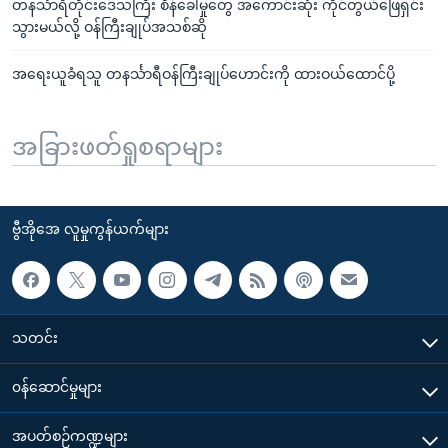
တနင်္သာရီတိုင်းဒေသကြီး စိန်ခေါ်မှုတွေ အကောင်းဆုံး ကိုင်တွယ်ဖြေရှင်း
သွားမယ်လို့ ဝန်ကြီးချုပ်အသစ်ဆို
အရေးယူခံရသူ တနင်္သာရီဝန်ကြီးချုပ်ဟောင်းကို ထားဝယ်ထောင်ပို့
အခြားဖတ်ရှုစရာများ
ဗွီအိုအေ လူမှုကွန်ယက်များ
သတင်း
၀န်ဆောင်မှုများ
အပတ်စဉ်ကဏ္ဍများ