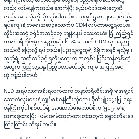
လည်း လုပ်နေကြတယ်။ နောက်ပြီး စည်ပင်ဝန်ထမ်းတွေဆို
လည်း အားလုံးလိုလို လုပ်ပါတယ်။ ထွေအုပ်ဌာနကျတော့လည်း
ရပ်ကျေးနဲ့ စာရေးအဆင့်လောက်ပဲ CDM လုပ်တာတွေ့ရတယ်။
တိုင်းအဆင့် ခရိုင်အဆင့်တွေ ကျန်နေပါသေးတယ်။ ခြုံကြည့်ရင်
တနင်္သာရီတိုင်းမှာ အနည်းဆုံး ၆၀% လောက် CDM လုပ်နေကြ
တယ်လို့ ပြောလို့ ရပါတယ်။ ပြည်သူလူထုရဲ့ ဒီမိုကရေစီ ရလိုမှု ၊
သူတို့ရဲ့ လွတ်လပ်ခွင့် ရလိုမှုတွေဟာ အလွန်ပဲ ပြင်းထန်လွန်းတဲ့
အတွက် ပြည်သူ့ဆန္ဒ ပြည့်ဝလာမယ်လိုပ ကျမ အပြည့်အဝ
ယုံကြည်ပါတယ်။"
NLD အရပ်သားအစိုးရလက်ထက် တနင်္သာရီတိုင်းအစိုးရအဖွဲ့ဝင်
ဆောက်လုပ်ရေးနဲ့ လျှပ်စစ်ဝန်ကြီးကိုရော ၊ စိုက်ပျိုးမွေးမြူရေး
ဝန်ကြီးကိုပါ စစ်တပ်ရဲ့ အာဏာသိမ်းကောင်စီက (၅၀၅- ခ)နဲ့
တရားစွဲထားပြီး ၊ ဖမ်းဝရမ်းထုတ်ထားတဲ့အတွက် ရှောင်တိမ်းနေ
ကြကြောင်း သိရပါတယ်။