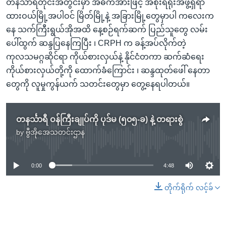
တနင်္သာရီတိုင်းအတွင်းမှာ အဓိကအားဖြင့် အစိုးရရုံးအဖွဲ့ရှိရာ
ထားဝယ်မြို့အပါဝင် မြိတ်မြို့နဲ့ အခြားမြို့တွေမှာပါ ကလေးက
နေ သက်ကြီးရွယ်အိုအထိ နေ့စဉ်ရက်ဆက် ပြည်သူတွေ လမ်း
ပေါ်ထွက် ဆန္ဒပြနေကြပြီး ၊ CRPH က ခန့်အပ်လိုက်တဲ့
ကုလသမဂ္ဂဆိုင်ရာ ကိုယ်စားလှယ်နဲ့ နိုင်ငံတကာ ဆက်ဆံရေး
ကိုယ်စားလှယ်တို့ကို ထောက်ခံကြောင်း ၊ ဆန္ဒထုတ်ဖေါ် နေတာ
တွေကို လူမှုကွန်ယက် သတင်းတွေမှာ တွေ့နေရပါတယ်။
တနင်္သာရီ ဝန်ကြီးချုပ်ကို ပုဒ်မ (၅၀၅-ခ) နဲ့ တရားစွဲ
by
ဗွီအိုအေသတင်းဌာန
No media source currently available
0:00
4:48
တိုက်ရိုက် လင့်ခ်