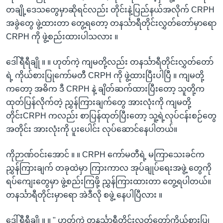
တချို့ဒေသတွေမှာဆိုရင်လည်း တိုင်းနဲ့ပြည်နယ်အလိုက် CRPH
အခွဲတွေ ဖွဲ့ထားတာ တွေ့ရတော့ တနင်္သာရီတိုင်းလွှတ်တော်မှာရော
CRPH ကို ဖွဲ့စည်းထားပါသလား ။
ဒေါ်ရီရီချို ။ ။ ဟုတ်ကဲ့ ကျမတို့လည်း တနင်္သာရီတိုင်းလွှတ်တော်
ရဲ့ ကိုယ်စားပြုကော်မတီ CRPH ကို ဖွဲ့ထားပြီးပါပြီ ။ ကျမတို့
ကတော့ အဓိက ဒီ CRPH နဲ့ ချိတ်ဆက်ထားပြီးတော့ သူတို့က
ထုတ်ပြန်လိုက်တဲ့ ညွှန်ကြားချက်တွေ အားလုံးကို ကျမတို့
တိုင်းCRPH ကလည်း စာပြန်ထုတ်ပြီးတော့ သူ့ရဲ့လုပ်ငန်းစဉ်တွေ
အတိုင်း အားလုံးကို ပူးပေါင်း လုပ်ဆောင်နေပါတယ်။
ကိုဉာဏ်ဝင်းအောင် ။ ။ CRPH ကော်မတီရဲ့ မကြာသေးခင်က
ညွှန်ကြားချက် တခုထဲမှာ ကြားကာလ အုပ်ချုပ်ရေးအဖွဲ့ တွေကို
ရပ်ကျေးတွေမှာ ဖွဲ့စည်းကြဖို့ ညွှန်ကြားထားတာ တွေ့ရပါတယ်။
တနင်္သာရီတိုင်းမှာရော အဲဒီလို စဖွဲ့ နေပါပြီလား ။
ဒေါ်ရီရီချို ။ ။ " ဟုတ်ကဲ့ တနင်္သာရီတိုင်းလွှတ်တော်ကိုယ်စားပြု