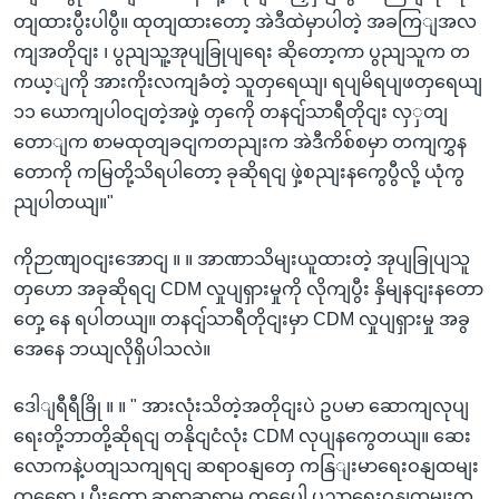
တျထားပွီးပါပွီ။ ထုတျထားတော့ အဲဒီထဲမှာပါတဲ့ အခကြျအလ
ကျအတိုငျး ၊ ပွညျသူ့အုပျခြုပျရေး ဆိုတော့ကာ ပွညျသူက တ
ကယ့ျကို အားကိုးလကျခံတဲ့ သူတှရေယျ၊ ရပျမိရပျဖတှရေယျ
၁၁ ယောကျပါဝငျတဲ့အဖှဲ့ တှကေို တနငျ်သာရီတိုငျး လှှတျ
တောျက စာမထုတျခငျကတညျးက အဲဒီကိစ်စမှာ တကျကွှန
တောကို ကမြတို့သိရပါတော့ ခုဆိုရငျ ဖှဲ့စညျးနကွေပွီလို့ ယုံကွ
ညျပါတယျ။"
ကိုဉာဏျဝငျးအောငျ ။ ။ အာဏာသိမျးယူထားတဲ့ အုပျခြုပျသူ
တှဟော အခုဆိုရငျ CDM လှုပျရှားမှုကို လိုကျပွီး နှိမျနငျးနတော
တှေ့ နေ ရပါတယျ။ တနငျ်သာရီတိုငျးမှာ CDM လှုပျရှားမှု အခွ
အေနေ ဘယျလိုရှိပါသလဲ။
ဒေါျရီရီခြို ။ ။ " အားလုံးသိတဲ့အတိုငျးပဲ ဥပမာ ဆောကျလုပျ
ရေးတို့ဘာတို့ဆိုရငျ တနိုငျငံလုံး CDM လုပျနကွေတယျ။ ဆေး
လောကနဲ့ပတျသကျရငျ ဆရာဝနျတှေ ကနြျးမာရေးဝနျထမျး
တှရေော ၊ ပွီးတော့ ဆရာဆရာမ တှပေေါ့ ပညာရေးဝနျထမျးတှ