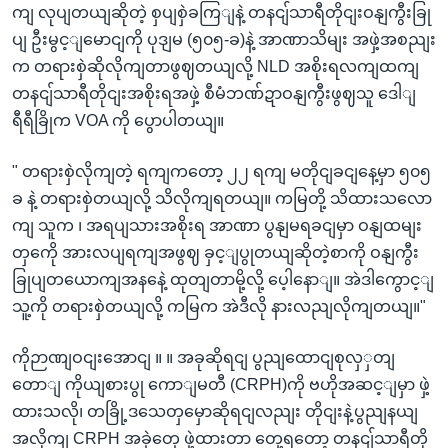
ကျ လုပျတယျဆိုတဲ့ စှပျစှဲခကြျနဲ့ တနငျ်သာရီတိုငျးဝနျကွီးခြု
ပျ ဦးမွင့ျမောငျကို ပုဒျမ (၅၀၅-ခ)နဲ့ အာဏာသိမျး အဖှဲ့အစညျး
က တရားစှဲဆိုလိုကျတာဖွဈတယျလို့ NLD အစိုးရလကျထကျ
တနငျ်သာရီတိုငျးအစိုးရအဖှဲ့ စီမံဘဏ်ဍာဝနျကွီးဖွဈသူ ဒေါျ
ရီရီခြိုက VOA ကို ပွောပါတယျ။
" တရားစှဲလိုကျတဲ့ ရကျကတော့ ၂၂ ရကျ မတိုငျခငျနေ့မှာ ၅၀၅
ခ နဲ့ တရားစှဲတယျလို့ သိလိုကျရတယျ။ ကမြတို့ သိထားသလော
ကျ သူက ၊ အရပျသားအစိုးရ အာဏာ ပွနျမရခငျမှာ ဝနျထမျး
တှကေို အားလပျရကျအဖွဈ ခှင့ျပွုတယျဆိုတဲ့စာကို ဝနျကွီး
ခြုပျတယောကျအနနေဲ့ ထုတျတာမို့လို့ ပေ့ါနောျ။ အဲဒါကွောင့ျ
သူ့ကို တရားစှဲတယျလို့ ကမြက အဲဒီလို နားလညျလိုကျတယျ။"
ကိုဉာဏျဝငျးအောငျ ။ ။ အခုဆိုရငျ ပွညျထောငျစုလှှတျ
တောျ ကိုယျစားပွု ကောျမတီ (CRPH)ကို ဗဟိုအဆင့ျမှာ ဖှဲ့
ထားသလို၊ တခြို့ဒသေတှမှောဆိုရငျလညျး တိုငျးနဲ့ပွညျနယျ
အလိုကျ CRPH အခှဲတှေ ဖှဲ့ထားတာ တှေ့ရတော့ တနငျ်သာရီတို