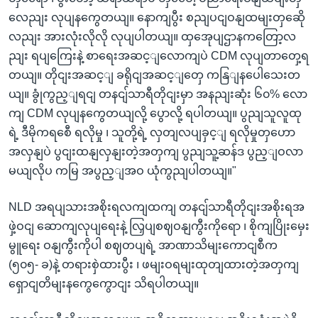
လေညျး လုပျနကွေတယျ။ နောကျပွီး စညျပငျဝနျထမျးတှဆေို
လညျး အားလုံးလိုလို လုပျပါတယျ။ ထှအေုပျဌာနကတြော့လ
ညျး ရပျကြေးနဲ့ စာရေးအဆင့ျလောကျပဲ CDM လုပျတာတှေ့ရ
တယျ။ တိုငျးအဆင့ျ ခရိုငျအဆင့ျတှေ ကနြျနပေါသေးတ
ယျ။ ခွုံကွည့ျရငျ တနငျ်သာရီတိုငျးမှာ အနညျးဆုံး ၆၀% လော
ကျ CDM လုပျနကွေတယျလို့ ပွောလို့ ရပါတယျ။ ပွညျသူလူထု
ရဲ့ ဒီမိုကရစေီ ရလိုမှု ၊ သူတို့ရဲ့ လှတျလပျခှင့ျ ရလိုမှုတှဟော
အလှနျပဲ ပွငျးထနျလှနျးတဲ့အတှကျ ပွညျသူ့ဆန်ဒ ပွည့ျဝလာ
မယျလိုပ ကမြ အပွည့ျအဝ ယုံကွညျပါတယျ။"
NLD အရပျသားအစိုးရလကျထကျ တနငျ်သာရီတိုငျးအစိုးရအ
ဖှဲ့ဝငျ ဆောကျလုပျရေးနဲ့ လြှပျစဈဝနျကွီးကိုရော ၊ စိုကျပြိုးမှေး
မွူရေး ဝနျကွီးကိုပါ စဈတပျရဲ့ အာဏာသိမျးကောငျစီက
(၅၀၅- ခ)နဲ့ တရားစှဲထားပွီး ၊ ဖမျးဝရမျးထုတျထားတဲ့အတှကျ
ရှောငျတိမျးနကွေကွောငျး သိရပါတယျ။