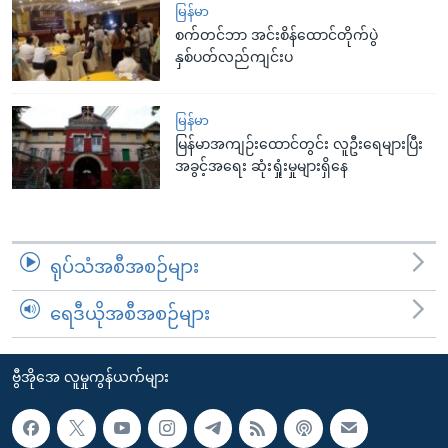
မြန်မာ
စက်တင်ဘာ အင်းစိန်ထောင်တိုက်ပွဲ
နှစ်ပတ်လည်ကျင်းပ
မြန်မာ
မြန်မာအကျဉ်းထောင်တွင်း လူဦးရေများပြီး
အခွင့်အရေး ဆုံးရှုံးမှုများရှိနေ
ရုပ်သံအစီအစဉ်များ
ရေဒီယိုအစီအစဉ်များ
ဗွီအိုအေ လူမှုကွန်ယက်များ