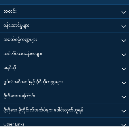
သတင်း
၀န်ဆောင်မှုများ
အပတ်စဉ်ကဏ္ဍများ
အင်္ဂလိပ်သင်ခန်းစာများ
ရေဒီယို
ရုပ်သံအစီအစဉ်နှင့် ဗွီဒီယိုကဏ္ဍများ
ဗွီအိုအေအကြောင်း
ဗွီအိုအေ မိုဘိုင်းလ်အက်ပ်များ ဒေါင်းလုတ်ယူရန်
Other Links