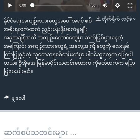
အ
သုတပဒေသာ အင်္ဂလိပ်စာ
0:00
4:36
ညွန်း
Learning English
စာမျက်နှာ
တိုက်ရိုက် လင့်ခ်
နိုင်ငံရေးအကျဉ်းသားတွေအပေါ် အရင် စစ်
သို့
ဗွီအိုအေ လူမှုကွန်ယက်များ
အစိုးရလက်ထက် ညှဉ်းပန်းနှိပ်စက်မှုမျိုး
ကျော်
အခုအချိန်အထိ အကျဉ်းထောင်တွေမှာ ဆက်ဖြစ်ပွားနေတဲ့
ကြည့်
အကြောင်း အကျဉ်းသားတွေရဲ့ အတွေ့အကြုံတွေကို လေးနှစ်
ရန်
ကြာပြုစုခဲ့တဲ့ သုတေသနစစ်တမ်းထဲမှာ ပါဝင်သူတွေက ပြောပါ
ဘာသာစကားများ
ရှာဖွေ
တယ်။ ဗွီအိုအေ မြန်မာပိုင်းသတင်းထောက် ကိုဇော်ထက်က ပြော
ရန်
ပြပေးပါမယ်။
နေရာ
သို့
ကျော်
မျှဝေပါ
ရန်
ဆက်စပ်သတင်းများ ...