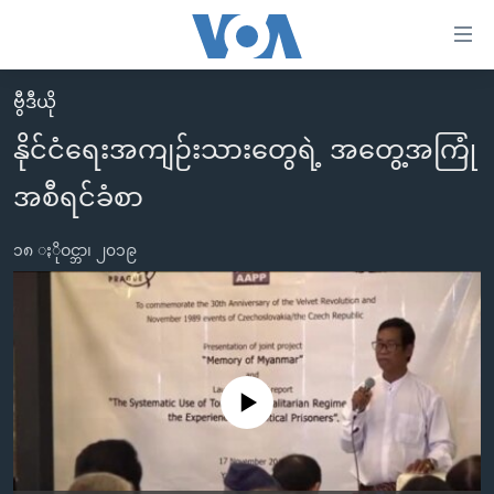
သုံး
ရ
လွယ်ကူ
ဗွီဒီယို
မူလစာမျက်နှာ
စေ
နိုင်ငံရေးအကျဉ်းသားတွေရဲ့ အတွေ့အကြုံ
မြန်မာ
သည့်
အစီရင်ခံစာ
ကမ္ဘာ့သတင်းများ
Link
ဗွီဒီယို
နိုင်ငံတကာ
များ
၁၈ ႏိုဝင္ဘာ၊ ၂၀၁၉
သတင်းလွတ်လပ်ခွင့်
အမေရိကန်
ပင်မ
ရပ်ဝန်းတခု လမ်းတခု အလွန်
တရုတ်
အကြောင်းအရာ
သို့
အင်္ဂလိပ်စာလေ့လာမယ်
အစ္စရေး-ပါလက်စတိုင်း
ကျော်
အပတ်စဉ်ကဏ္ဍများ
အမေရိကန်သုံးအီဒီယံ
No media source currently available
ကြည့်
ရေဒီယိုနှင့်ရုပ်သံ အချက်အလက်များ
မကြေးမုံရဲ့ အင်္ဂလိပ်စာ
ရေဒီယို
ရန်
ပင်မ
ရေဒီယို/တီဗွီအစီအစဉ်
ရုပ်ရှင်ထဲက အင်္ဂလိပ်စာ
တီဗွီ