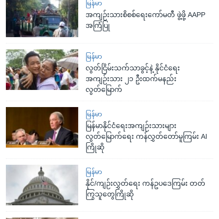
မြန်မာ
အကျဉ်းသားစိစစ်ရေးကော်မတီ ဖွဲ့ဖို့ AAPP
အကြံပြု
မြန်မာ
လွတ်ငြိမ်းသက်သာခွင့်နဲ့ နိုင်ငံရေး
အကျဉ်းသား ၂၁ ဦးထက်မနည်း
လွတ်မြောက်
မြန်မာ
မြန်မာနိုင်ငံရေးအကျဉ်းသားများ
လွတ်မြောက်ရေး ကန်လွှတ်တော်မူကြမ်း AI
ကြိုဆို
မြန်မာ
နိုင်/ကျဉ်းလွှတ်ရေး ကန်ဥပဒေကြမ်း တတ်
ကြွသူတွေကြိုဆို