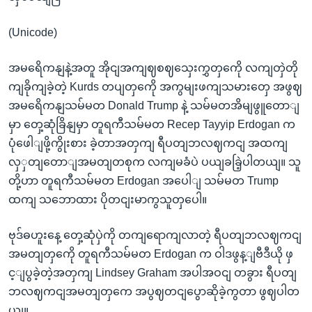
(Unicode)
အမရေိကနျနဲ့အတူ အိုငျအကျဈစဈသှေးကွှတှကေို လကျတှဲတို
ကျခိုကျခဲ့တဲ့ Kurds တပျတှကေို အကွမျးဖကျသမားတှေ အဖွဈ
အမရေိကနျသမ်မတ Donald Trump နဲ့ သမ်မတအိမျဖွူတောျ
မှာ တှေ့ဆုံခြိနျမှာ တူရကီသမ်မတ Recep Tayyip Erdogan က
ပုံဖေါျဖို့ကွိုးစား ခဲ့တာအတှကျ ရီပတျဘလဈကငျ အထကျ
လှှတျတောျအမတျတစုက လကျမခံပဲ ပယျခခြဲ့ပါတယျ။ သူ
တို့ဟာ တူရကီသမ်မတ Erdogan အပေါျ သမ်မတ Trump
ထကျ သဘောထား ပိုတငျးမာကွသူတှပေါ။
ဗုဒ်ဓဟူးနေ့ တှေ့ဆုံပှဲကို တကျရောကျလာတဲ့ ရီပတျဘလဈကငျ
အမတျတှကေို တူရကီသမ်မတ Erdogan က ဝါဒဖွန့ျဗီဒီယို ဖှ
င့ျပွခဲ့တဲ့အတှကျ Lindsey Graham အပါအဝငျ တခွား ရီပတျ
ဘလဈကငျအမတျတှကေ အပွဈတငျပွောဆိုခဲ့ကွတာ ဖွဈပါတ
ယျ။