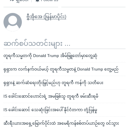
ဗွီအိုအေ (မြန်မာပိုင်း)
ဆက်စပ်သတင်းများ ...
တူရကီသမ္မတကို Donald Trump အိမ်ဖြူတော်မှာတွေ့ဆုံ
ရုရှားက လက်နက်ဝယ်မယ့် တူရကီသမ္မတနဲ့ Donald Trump တွေ့မည်
ရုရှားနဲ့ ဆက်ဆံရေးတိုးမြှင့်မည်ဟု တူရကီ ကန်ကို သတိပေး
IS ခေါင်းဆောင်ဟောင်းရဲ့ အမဖြစ်သူ တူရကီ ဖမ်းဆီးရမိ
IS ခေါင်းဆောင် သေဆုံးခြင်းအပေါ် နိုင်ငံတကာ တုံ့ပြန်မှု
ဆီးရီးယားအရှေ့မြောက်ပိုင်းထဲ အမေရိကန်စစ်တပ်ယာဉ်တွေ ဝင်သွား