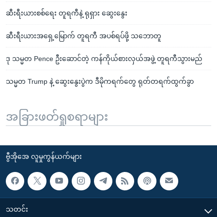
ဆီးရီးယားစစ်ရေး တူရကီနဲ့ ရုရှား ဆွေးနွေး
ဆီးရီးယားအရှေ့မြောက် တူရကီ အပစ်ရပ်ဖို့ သဘောတူ
ဒု သမ္မတ Pence ဦးဆောင်တဲ့ ကန်ကိုယ်စားလှယ်အဖွဲ့ တူရကီသွားမည်
သမ္မတ Trump နဲ့ ဆွေးနွေးပွဲက ဒီမိုကရက်တွေ ရုတ်တရက်ထွက်ခွာ
အခြားဖတ်ရှုစရာများ
ဗွီအိုအေ လူမှုကွန်ယက်များ
သတင်း