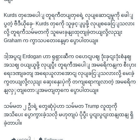
Kurds တှအေပေါျ တူရကီတပျတှရေဲ့ လုပျဆောငျမှုကို ဖေါျ
ပွတဲ့ ဗီဒီယိုခှေ- Kurds တှကေို သူဖှင့ျပွဖို့ လုပျစခေငြျသလား
လို့ တူရကီသမ်မတကို သူမေးခှနျးထုတျခဲ့တယျလို့လညျး
Graham က ကွာသပတေးနေ့မှာ ပွောပါတယျ။
ဒါ့အပွငျ Erdogan ဟာ ရုရှားဆီက ဝဟေငျပဈ ဒုံးခှငျးဒုံးစံနဈ
အသဈ ဝယျယူဖို့ လုပျပွီး တူရကီအပေါျ အမရေိကနျက စီးပှား
ရေးဒဏျခတျ အရေးယူလာအောငျ လုပျခငြျသလားလို့ မေးခဲ့
ကွတယျလို့လညျး ဆှေးနှေးပှဲကို တကျရောကျလာတဲ့ အမရေိက
နျလှှတျတောျအမတျတှကေ ပွောပါတယျ။
သမ်မတ ၂ ဦးရဲ့ တှေ့ဆုံပှဲဟာ သမ်မတ Trump လူထုကို
အသိပေး ပွောကွားခဲ့သလို မဟုတျပဲ ပိုပွီး ပွငျးပွငျးထနျထနျ ရှိ
ခဲ့တာပါ။
မျှဝေပါ
Follow us