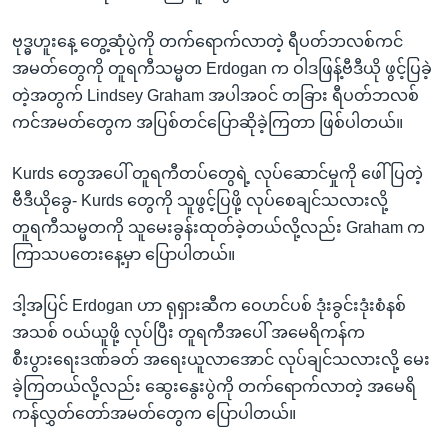
ဗုဒ္ဓဟူးနေ့ တွေ့ဆုံပွဲကို တက်ရောက်လာတဲ့ ရီပတ်ဘလစ်ကင်
အမတ်တွေကို တူရကီသမ္မတ Erdogan က ဝါဒဖြန့်ဗီဒီယို ဖွင့်ပြခဲ့
တဲ့အတွက် Lindsey Graham အပါအဝင် တခြား ရီပတ်ဘလစ်
ကင်အမတ်တွေက အပြစ်တင်ပြောဆိုခဲ့ကြတာ ဖြစ်ပါတယ်။
Kurds တွေအပေါ် တူရကီတပ်တွေရဲ့ လုပ်ဆောင်မှုကို ဖေါ်ပြတဲ့
ဗီဒီယိုခွေ- Kurds တွေကို သူဖွင့်ပြဖို့ လုပ်စေချင်သလားလို့
တူရကီသမ္မတကို သူမေးခွန်းထုတ်ခဲ့တယ်လို့လည်း Graham က
ကြာသပတေးနေ့မှာ ပြောပါတယ်။
ဒါ့အပြင် Erdogan ဟာ ရုရှားဆီက ဝေဟင်ပစ် ဒုံးခွင်းဒုံးစံနစ်
အသစ် ဝယ်ယူဖို့ လုပ်ပြီး တူရကီအပေါ် အမေရိကန်က
စီးပွားရေးဒဏ်ခတ် အရေးယူလာအောင် လုပ်ချင်သလားလို့ မေး
ခဲ့ကြတယ်လို့လည်း ဆွေးနွေးပွဲကို တက်ရောက်လာတဲ့ အမေရိ
ကန်လွှတ်တော်အမတ်တွေက ပြောပါတယ်။