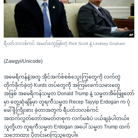
အ
သုတပဒေသာ အင်္ဂလိပ်စာ
ညွန်း
Learning English
စာမျက်နှာ
သို့
ဗွီအိုအေ လူမှုကွန်ယက်များ
ကျော်
ကြည့်
ရီပတ်ဘလစ်ကင် အမတ်တွေဖြစ်တဲ့ Rick Scott နဲ့ Lindsey Graham
ရန်
ဘာသာစကားများ
ရှာဖွေ
(Zawgyi/Unicode)
ရန်
နေရာ
အမေရိကန်နဲ့အတူ အိုင်အက်စ်စစ်သွေးကြွတွေကို လက်တွဲ
သို့
တိုက်ခိုက်ခဲ့တဲ့ Kurds တပ်တွေကို အကြမ်းဖက်သမားတွေ
ကျော်
အဖြစ် အမေရိကန်သမ္မတ Donald Trump နဲ့ သမ္မတအိမ်ဖြူတော်
ရန်
မှာ တွေ့ဆုံချိန်မှာ တူရကီသမ္မတ Recep Tayyip Erdogan က ပုံ
ဖေါ်ဖို့ကြိုးစား ခဲ့တာအတွက် ရီပတ်ဘလစ်ကင်
အထက်လွှတ်တော်အမတ်တစုက လက်မခံပဲ ပယ်ချခဲ့ပါတယ်။
သူတို့ဟာ တူရကီသမ္မတ Erdogan အပေါ် သမ္မတ Trump ထက်
သဘောထား ပိုတင်းမာကြသူတွေပါ။