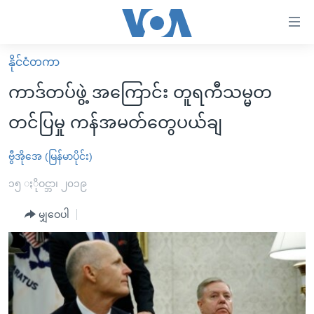
သုံး
ရ
လွယ်ကူ
နိုင်ငံတကာ
မူလစာမျက်နှာ
စေ
ကာဒ်တပ်ဖွဲ့ အကြောင်း တူရကီသမ္မတ
မြန်မာ
သည့်
တင်ပြမှု ကန်အမတ်တွေပယ်ချ
ကမ္ဘာ့သတင်းများ
Link
ဗွီဒီယို
နိုင်ငံတကာ
ဗွီအိုအေ (မြန်မာပိုင်း)
များ
သတင်းလွတ်လပ်ခွင့်
အမေရိကန်
၁၅ ႏိုဝင္ဘာ၊ ၂၀၁၉
ပင်မ
ရပ်ဝန်းတခု လမ်းတခု အလွန်
တရုတ်
အကြောင်းအရာ
မျှဝေပါ
သို့
အင်္ဂလိပ်စာလေ့လာမယ်
အစ္စရေး-ပါလက်စတိုင်း
ကျော်
အပတ်စဉ်ကဏ္ဍများ
အမေရိကန်သုံးအီဒီယံ
ကြည့်
ရေဒီယိုနှင့်ရုပ်သံ အချက်အလက်များ
မကြေးမုံရဲ့ အင်္ဂလိပ်စာ
ရေဒီယို
ရန်
ပင်မ
ရေဒီယို/တီဗွီအစီအစဉ်
ရုပ်ရှင်ထဲက အင်္ဂလိပ်စာ
တီဗွီ