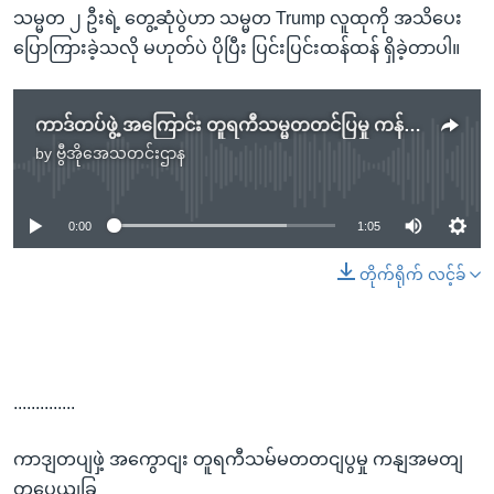
သမ္မတ ၂ ဦးရဲ့ တွေ့ဆုံပွဲဟာ သမ္မတ Trump လူထုကို အသိပေး
ပြောကြားခဲ့သလို မဟုတ်ပဲ ပိုပြီး ပြင်းပြင်းထန်ထန် ရှိခဲ့တာပါ။
ကာဒ်တပ်ဖွဲ့ အကြောင်း တူရကီသမ္မတတင်ပြမှု ကန်အမတ်တွေပယ်ချ
by
ဗွီအိုအေသတင်းဌာန
No media source currently available
0:00
1:05
တိုက်ရိုက် လင့်ခ်
..............
ကာဒျတပျဖှဲ့ အကွောငျး တူရကီသမ်မတတငျပွမှု ကနျအမတျ
တှပေယျခြ