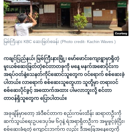
အ
သုတပဒေသာ အင်္ဂလိပ်စာ
ညွန်း
Learning English
စာမျက်နှာ
သို့
ဗွီအိုအေ လူမှုကွန်ယက်များ
ကျော်
ကြည့်
မြစ်ကြီးနား KBC ဆေးဖြတ်စခန်း (Photo credit- Kachin Waves )
ရန်
ဘာသာစကားများ
ရှာဖွေ
ကချင်ပြည်နယ်၊ မြစ်ကြီးနားမြို့၊ မော်ဖောင်းကျေးရွာမှာရှိတဲ့
ရန်
မူးယစ်ဆေးဖြတ်တဲ့စင်တာတခုကို မနေ့ မနက်အစောပိုင်းက
နေရာ
အရပ်ဝတ်နဲ့သေနတ်ကိုင်ဆောင်သူတွေက ဝင်ရောက် စစ်ဆေးခဲ့
သို့
ပါတယ်။ လာရောက် စစ်ဆေးသူတွေဟာ သူတို့မှာ တရားဝင်
ကျော်
စစ်ဆေးပိုင်ခွင့် အထောက်အထား ပါမလာဘူးလို့ စင်တာ
ရန်
တာဝန်ရှိသူတွေက ပြောပါတယ်။
အခုချိန်မှာတော့ အဲဒီစင်တာက စည်းကမ်းထိန်း ဆရာတဦးကို
ဆက်သွယ်ရေးဥပဒေပုဒ်မ ၆၇နဲ့ ရဲအရာရှိတဦးက အမှုဖွင့်ခဲ့ပြီး၊
စစ်ဆေးခံရတဲ့ ကျောင်းဘက်က လည်း ဒီအခြေအနေတွေကို