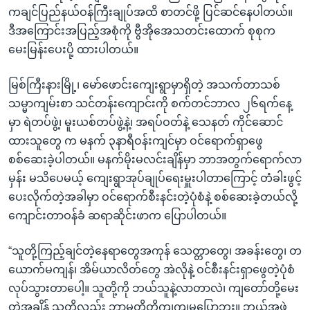
ကချင်ပြည်နယ်ဝန်ကြီးချုပ်အထိ စာတင်ဖို့ ပြင်ဆင်နေပါတယ်။
ဒီအကြောင်းအပြည့်အစုံကို ဗွီအိုအေသတင်းထောက် စုစုက
မေးမြန်းပေးပို့ ထားပါတယ်။
မြစ်ကြီးနားမြို့၊ မော်ဖောင်းကျေးရွာမှာရှိတဲ့ အသက်တာသစ်
သမ္မာကျမ်းစာ သင်တန်းကျောင်းကို စက်တင်ဘာလ ၂၆ရက်နေ့
မှာ ရဲတပ်ဖွဲ့၊ မူးယစ်တပ်ဖွဲ့နဲ့၊ အရပ်ဝတ်နဲ့ သေနတ် ကိုင်ဆောင်
ထားသူတွေ က မနက် ၃နာရီဝန်းကျင်မှာ ဝင်ရောက်ရှာဖွေ
စစ်ဆေးခဲ့ပါတယ်။ မနက်မိုးမလင်းချိန်မှာ ဘာအတွက်ရောက်လာ
မှန်း မသိပေမယ့် ကျေးရွာအုပ်ချုပ်ရေးမှူးပါတာကြောင့် တံခါးဖွင့်
ပေးလိုက်တဲ့အခါမှာ ဝင်ရောက်စီးနင်းတဲ့ပုံစံနဲ့ စစ်ဆေးခဲ့တယ်လို့
ကျောင်းတာဝန်ခံ ဆရာဆိုင်းဖာက ပြောပါတယ်။
“သူတို့ကြည့်ချင်တဲ့နေရာတွေအကုန် သေတ္တာတွေ၊ အခန်းတွေ၊ တ
ယောက်မကျန်၊ အိမ်ယာလိတ်တွေ အဲလိုနဲ့ ဝင်စီးနင်းရှာဖွေတဲ့ပုံစံ
လုပ်သွားတာပေါ့။ သူတို့ကို ဘယ်သူနဲ့လာတာလဲ၊ ကျတော်တို့မေး
တဲ့အချိန် သူတို့လည်း ဘာမှတိတိကျကျမပြောဘူး။ ဘယ်အဖွဲ့