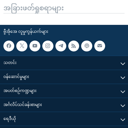
အခြားဖတ်ရှုစရာများ
ဗွီအိုအေ လူမှုကွန်ယက်များ
သတင်း
၀န်ဆောင်မှုများ
အပတ်စဉ်ကဏ္ဍများ
အင်္ဂလိပ်သင်ခန်းစာများ
ရေဒီယို