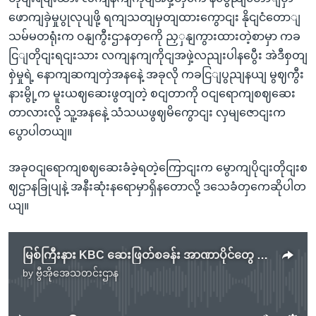
ဖောကျခှဲမှုပွုလုပျဖို့ ရကျသတျမှတျထားကွောငျး နိုငျငံတောျ
သမ်မတရုံးက ဝနျကွီးဌာနတှကေို ညှှနျကွားထားတဲ့စာမှာ ကခ
ငြျတိုငျးရငျးသား လကျနကျကိုငျအဖှဲ့လညျးပါနပွေီး အဲဒီစှတျ
စှဲမှုရဲ့ နောကျဆကျတှဲအနနေဲ့ အခုလို ကခငြျပွညျနယျ မွဈကွီး
နားမွို့က မူးယဈဆေးဖွတျတဲ့ စငျတာကို ဝငျရောကျစဈဆေး
တာလားလို့ သူ့အနနေဲ့ သံသယဖွဈမိကွောငျး လှမျဇောငျးက
ပွောပါတယျ။
အခုဝငျရောကျစဈဆေးခံခဲ့ရတဲ့ကြောငျးက မွောကျပိုငျးတိုငျးစ
ဈဌာနခြုပျနဲ့ အနီးဆုံးနရောမှာရှိနတောလို့ ဒသေခံတှကေဆိုပါတ
ယျ။
မြစ်ကြီးနား KBC ဆေးဖြတ်စခန်း အာဏာပိုင်တွေ စစ်ဆေးခံရ
by
ဗွီအိုအေသတင်းဌာန
No media source currently available