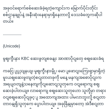
အခုဝင်ရောက်စစ်ဆေးခံခဲ့ရတဲ့ကျောင်းက မြောက်ပိုင်းတိုင်း
စစ်ဌာနချုပ်နဲ့ အနီးဆုံးနေရာမှာရှိနေတာလို့ ဒေသခံတွေကဆိုပါ
တယ်။
...................
{Unicode}
မွဈကွီးနား KBC ဆေးဖွတျစခနျး အာဏာပိုငျတှေ စဈဆေးခံရ
ကခငြျပွညျနယျ၊ မွဈကွီးနားမွို့၊ မောျဖောငျးကြေးရှာမှာရှိတဲ့
မူးယဈဆေးဖွတျတဲ့စငျတာတခုကို မနေ့ မနကျအစောပိုငျးက
အရပျဝတျနဲ့သနေတျကိုငျဆောငျသူတှကေ ဝငျရောကျ စဈ
ဆေးခဲ့ပါတယျ။ လာရောကျ စဈဆေးသူတှဟော သူတို့မှာ တရား
ဝငျစဈဆေးပိုငျခှင့ျ အထောကျအထား ပါမလာဘူးလို့ စငျတာ
တာဝနျရှိသူတှကေ ပွောပါတယျ။ အခုခြိနျမှာတော့ အဲဒီစငျတာ