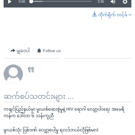
0:00
3:35
တိုက်ရိုက် လင့်ခ်
မျှဝေပါ
Follow us
စုစု
ဆက်စပ်သတင်းများ ...
ကချင်ပြည်နယ်မှာ မူးယစ်ဆေးစွဲမှုနဲ့ HIV ရောဂါ လျော့ပါးရေး အမေရိ
ကန်က ဒေါ်လာ ၆ သန်းကူညီ
မူးယစ်သုံး ပြစ်ဒဏ် လျှော့ပေါ့မှု ရလဒ်ဘယ်လိုဖြစ်မလဲ