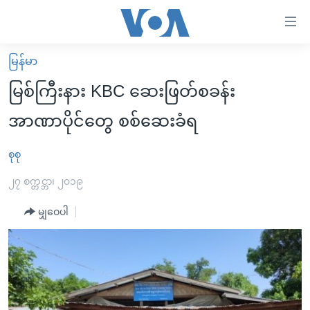
သုံး
ရ
လွယ်ကူ
မြန်မာ
မူလစာမျက်နှာ
စေ
မြစ်ကြီးနား KBC ဆေးဖြတ်စခန်း
မြန်မာ
သည့်
အာဏာပိုင်တွေ စစ်ဆေးခံရ
ကမ္ဘာ့သတင်းများ
Link
ဗွီဒီယို
နိုင်ငံတကာ
စုစု
များ
သတင်းလွတ်လပ်ခွင့်
အမေရိကန်
၂၇ စက္တင္ဘာ၊ ၂၀၁၉
ပင်မ
ရပ်ဝန်းတခု လမ်းတခု အလွန်
တရုတ်
အကြောင်းအရာ
မျှဝေပါ
သို့
အင်္ဂလိပ်စာလေ့လာမယ်
အစ္စရေး-ပါလက်စတိုင်း
ကျော်
အပတ်စဉ်ကဏ္ဍများ
အမေရိကန်သုံးအီဒီယံ
ကြည့်
ရေဒီယိုနှင့်ရုပ်သံ အချက်အလက်များ
မကြေးမုံရဲ့ အင်္ဂလိပ်စာ
ရေဒီယို
ရန်
ပင်မ
ရေဒီယို/တီဗွီအစီအစဉ်
ရုပ်ရှင်ထဲက အင်္ဂလိပ်စာ
တီဗွီ