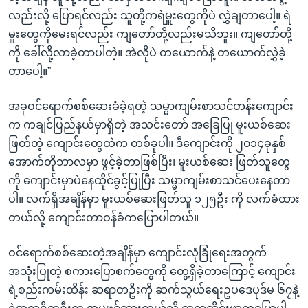
လည်းလို့ ပြောရင်လည်း သူတို့ကရဲမှူးတွေကိုပဲ လွှဲချတာပေါ့။ ရဲ
မှူးတွေကိုမေးရင်လည်း ကျတော်တို့လည်းမသိဘူး။ ကျတော်တို့
ကို ခေါ်လို့လာခဲ့တာပါတဲ့။ အဲလိုပဲ တယောက်နဲ့ တယောက်လွှဲခဲ့
တာပေါ့။”
အခုဝင်ရောက်စစ်ဆေးခံခဲ့ရတဲ့ သမ္မာကျမ်းစာသင်တန်းကျောင်း
က ကချင်ပြည်နယ်မှာရှိတဲ့ အသင်းတော် အခြေပြု မူးယစ်ဆေး
ဖြတ်တဲ့ ကျောင်းတွေထဲက တစ်ခုပါ။ ဒီကျောင်းကို ၂၀၁၄ခုနှစ်
အောက်တိုဘာလမှာ ဖွင့်ခဲ့တာဖြစ်ပြီး၊ မူးယစ်ဆေး ဖြတ်သူတွေ
ကို ကျောင်းမှာပဲနေထိုင်ခွင့်ပြုပြီး သမ္မာကျမ်းစာသင်ပေးနေတာ
ပါ။ လက်ရှိအချိန်မှာ မူးယစ်ဆေးဖြတ်သူ ၁၂၅ဦး ကို လက်ခံထား
တယ်လို့ ကျောင်းတာဝန်ခံကပြောပါတယ်။
ဝင်ရောက်စစ်ဆေးတဲ့အချိန်မှာ ကျောင်းလုံခြုံရေးအတွက်
အသုံးပြုတဲ့ စကားပြောစက်တွေကို တွေ့ရှိခဲ့တာကြောင့် ကျောင်း
ရဲ့စည်းကမ်းထိန်း ဆရာတဦးကို ဆက်သွယ်ရေးဥပဒေပုဒ်မ ၆၇နဲ့