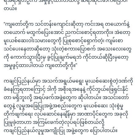
ရဲအရာရှိတဦးက အမှုဖွင့်ထားတယ်လို့ ဆရာဆိုင်းဖာကပြောပါ
တယ်။
“ကျတော်တို့က သင်တန်းကျောင်းဆိုတာ့ ကင်းအရ တယောက်နဲ့
တယောက် မထွက်ပြေးအောင် ညကင်းစောင့်ရတာကိုး။ အဲတော့
မူးယစ်ဆေးဝါးသမားတွေကို ပြုစုစောင့်ရှောက်တဲ့၊ ကျမ်းစာ
သင်ပေးနေတာဆိုတော့ သုံးတဲ့စကားပြောစက် အသေးလေးတွေ
ကို ကောက်သွားပြီးမှ ခွင့်ပြုချက်မရဘဲ ကိုင်တယ်ဆိုပြီးမှတော့
အမှုဖွင့်ထားပါတယ် ကျတော်တို့ကို။”
ကချင်ပြည်နယ်မှာ အသက်အရွယ်မရွေး မူးယစ်ဆေးစွဲတဲ့ဒဏ်ကို
ခံနေကြရတာကြောင့် ဒါကို အစိုးရအနေနဲ့ ကိုင်တွယ်ဖြေရှင်းနိုင်
တာ မရှိဘူးလို့ အရပ်ဖက်အဖွဲ့တွေက ဆိုပါတယ်။ အသင်းတော်
တွေနဲ့ လူမှုအခြေပြုအဖွဲ့အစည်းတွေက မူးယစ်ဆေး သုံးစွဲမှု
တိုက်ဖျက်ရေး လုပ်ဆောင်နေချိန်မှာ အာဏာပိုင်တွေက အခုလို
ပြုမူခဲ့တာဟာ အကြမ်းဖက်တဲ့လုပ်ရပ်ဖြစ်တယ်လို့
ကချင်ပြည်နယ်လူမှုအကျိုးပြု အဖွဲ့တွေက ပြောပါတယ်။