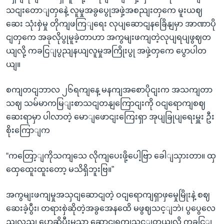
သငျးတောျတှနေဲ့ လူမှုအခွပွေုအဖှဲ့အစညျးတှကေ မူးယဈ
ဆေး သုံးစှဲမှု တိုကျဖကြျရေး လုပျဆောငျနခြေိနျမှာ အာဏာပို
ငျတှကေ အခုလိုပွုမူခဲ့တာဟာ အကွမျးဖကျတဲ့လုပျရပျဖွဈတ
ယျလို့ ကခငြျပွညျနယျလူမှုအကြိုးပွု အဖှဲ့တှကေ ပွောပါတ
ယျ။
စကျတငျဘာလ ၂၆ရကျနေ့ မနကျအစောပိုငျးက အသကျတာ
သဈ သမ်မာကမြျးစာသငျတနျကြောငျးကို ဝငျရောကျစဈ
ဆေးရာမှာ ပါလာတဲ့ မောျဖောငျးကြေးရှာ အုပျခြုပျရေးမှူး ဦး
စိုးကြောျက
“ကတြော့ျကိုသကျသေ လိုကျပေးဖို့ပေါ့ဗြာ ခေါျသှားတာ။ ထှ
ထှေထေူးထူးတော့ မသိရှိဘူးဗြ။”
အကွမျးဖကျမှုအသှငျဆောငျတဲ့ ဝငျရောကျရှာဖှမှေုမြိုးနဲ့ စဈ
ဆေးခဲ့ပွီး၊ တရားစှဲဆိုတဲ့အခွအေနထေိ မဖွဈသင့ျဘဲ၊ ပွပွေလေ
ညျလညျ ပွောဆိုပွီးမှသာ ဆောငျရှကျသင့ျတယျလို့ ကခငြျ