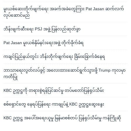
မူးယစ်ဆေးတိုက်ဖျက်ရေး အခက်အခဲတွေကြား Pat Jasan ဆက်လက်
လုပ်ဆောင်မည်
ဘိန်းဖျက်ဆီးရေး PSJ အဖွဲ့ ပြန်လည်ဆုတ်ခွာ
Pat Jasan မူးယစ်နှိမ်နင်းရေးအဖွဲ့ တိုက်ခိုက်ခံရ
ကချင်ပြည်နယ်တွင်း ဘိန်းတိုက်ဖျက်ရေး ခြိမ်းခြောက်ခံနေရ
ဘာသာရေးလွတ်လပ်ခွင့် အလေးထားဆောင်ရွက်သွားဖို့ Trump ကုလမှာ
ကတိပြု
KBC ဥက္ကဋ္ဌကို တရားစွဲရန်ပြင်ဆင်မှု တပ်မတော်ပြန်ရုပ်သိမ်း
စစ်ရှောင်တွေ နေရပ်ပြန်ရေး ကာချုပ်နဲ့ KBC ဥက္ကဋ္ဌဆွေးနွေး
KBC ဥက္ကဋ္ဌ အပေါ်အရေးယူမှု မြန်မာစစ်တပ် ပြန်ရုပ်သိမ်းမှု ကန်ကြိုဆို