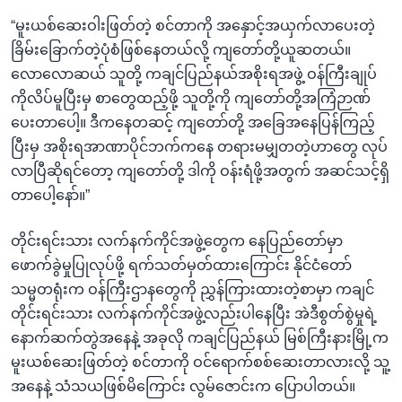
“မူးယစ်ဆေးဝါးဖြတ်တဲ့ စင်တာကို အနှောင့်အယှက်လာပေးတဲ့
ခြိမ်းခြောက်တဲ့ပုံစံဖြစ်နေတယ်လို့ ကျတော်တို့ယူဆတယ်။
လောလောဆယ် သူတို့ ကချင်ပြည်နယ်အစိုးရအဖွဲ့ ဝန်ကြီးချုပ်
ကိုလိပ်မူပြီးမှ စာတွေထည့်ဖို့ သူတို့ကို ကျတော်တို့အကြံဉာဏ်
ပေးတာပေါ့။ ဒီကနေတဆင့် ကျတော်တို့ အခြေအနေပြန်ကြည့်
ပြီးမှ အစိုးရအာဏာပိုင်ဘက်ကနေ တရားမမျှတတဲ့ဟာတွေ လုပ်
လာပြီဆိုရင်တော့ ကျတော်တို့ ဒါကို ဝန်းရံဖို့အတွက် အဆင်သင့်ရှိ
တာပေါ့နော်။”
တိုင်းရင်းသား လက်နက်ကိုင်အဖွဲ့တွေက နေပြည်တော်မှာ
ဖောက်ခွဲမှုပြုလုပ်ဖို့ ရက်သတ်မှတ်ထားကြောင်း နိုင်ငံတော်
သမ္မတရုံးက ဝန်ကြီးဌာနတွေကို ညွှန်ကြားထားတဲ့စာမှာ ကချင်
တိုင်းရင်းသား လက်နက်ကိုင်အဖွဲ့လည်းပါနေပြီး အဲဒီစွတ်စွဲမှုရဲ့
နောက်ဆက်တွဲအနေနဲ့ အခုလို ကချင်ပြည်နယ် မြစ်ကြီးနားမြို့က
မူးယစ်ဆေးဖြတ်တဲ့ စင်တာကို ဝင်ရောက်စစ်ဆေးတာလားလို့ သူ့
အနေနဲ့ သံသယဖြစ်မိကြောင်း လွမ်ဇောင်းက ပြောပါတယ်။