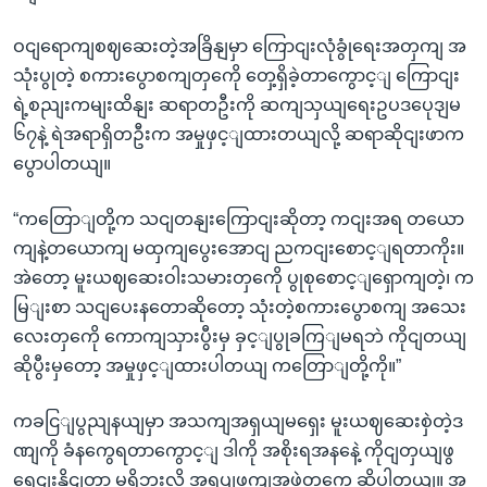
ဝငျရောကျစဈဆေးတဲ့အခြိနျမှာ ကြောငျးလုံခွုံရေးအတှကျ အ
သုံးပွုတဲ့ စကားပွောစကျတှကေို တှေ့ရှိခဲ့တာကွောင့ျ ကြောငျး
ရဲ့စညျးကမျးထိနျး ဆရာတဦးကို ဆကျသှယျရေးဥပဒပေုဒျမ
၆၇နဲ့ ရဲအရာရှိတဦးက အမှုဖှင့ျထားတယျလို့ ဆရာဆိုငျးဖာက
ပွောပါတယျ။
“ကတြောျတို့က သငျတနျးကြောငျးဆိုတာ့ ကငျးအရ တယော
ကျနဲ့တယောကျ မထှကျပွေးအောငျ ညကငျးစောင့ျရတာကိုး။
အဲတော့ မူးယဈဆေးဝါးသမားတှကေို ပွုစုစောင့ျရှောကျတဲ့၊ က
မြျးစာ သငျပေးနတောဆိုတော့ သုံးတဲ့စကားပွောစကျ အသေး
လေးတှကေို ကောကျသှားပွီးမှ ခှင့ျပွုခကြျမရဘဲ ကိုငျတယျ
ဆိုပွီးမှတော့ အမှုဖှင့ျထားပါတယျ ကတြောျတို့ကို။”
ကခငြျပွညျနယျမှာ အသကျအရှယျမရှေး မူးယဈဆေးစှဲတဲ့ဒ
ဏျကို ခံနကွေရတာကွောင့ျ ဒါကို အစိုးရအနနေဲ့ ကိုငျတှယျဖွ
ရှေငျးနိုငျတာ မရှိဘူးလို့ အရပျဖကျအဖှဲ့တှကေ ဆိုပါတယျ။ အ