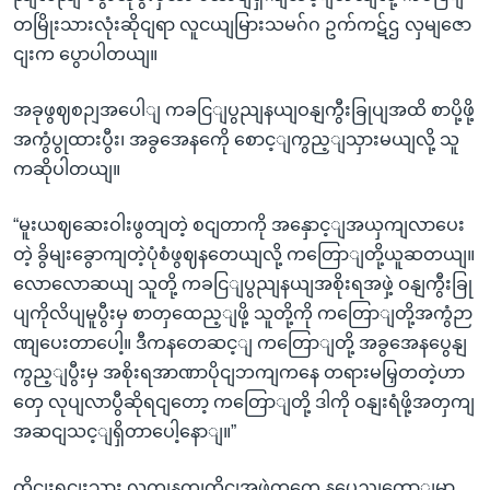
တမြိုးသားလုံးဆိုငျရာ လူငယျမြားသမဂ်ဂ ဥက်ကဋ်ဌ လှမျဇော
ငျးက ပွောပါတယျ။
အခုဖွဈစဉျအပေါျ ကခငြျပွညျနယျဝနျကွီးခြုပျအထိ စာပို့ဖို့
အကွံပွုထားပွီး၊ အခွအေနကေို စောင့ျကွည့ျသှားမယျလို့ သူ
ကဆိုပါတယျ။
“မူးယဈဆေးဝါးဖွတျတဲ့ စငျတာကို အနှောင့ျအယှကျလာပေး
တဲ့ ခွိမျးခွောကျတဲ့ပုံစံဖွဈနတေယျလို့ ကတြောျတို့ယူဆတယျ။
လောလောဆယျ သူတို့ ကခငြျပွညျနယျအစိုးရအဖှဲ့ ဝနျကွီးခြု
ပျကိုလိပျမူပွီးမှ စာတှထေည့ျဖို့ သူတို့ကို ကတြောျတို့အကွံဉာ
ဏျပေးတာပေါ့။ ဒီကနတေဆင့ျ ကတြောျတို့ အခွအေနပွေနျ
ကွည့ျပွီးမှ အစိုးရအာဏာပိုငျဘကျကနေ တရားမမြှတတဲ့ဟာ
တှေ လုပျလာပွီဆိုရငျတော့ ကတြောျတို့ ဒါကို ဝနျးရံဖို့အတှကျ
အဆငျသင့ျရှိတာပေါ့နောျ။”
တိုငျးရငျးသား လကျနကျကိုငျအဖှဲ့တှကေ နပွေညျတောျမှာ