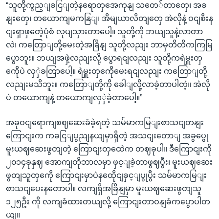
“သူတို့ကွည့ျခငြျတဲ့နရောတှအေကုနျ သတေ်တာတှေ၊ အခ
နျးတှေ၊ တယောကျမကနြျ၊ အိမျယာလိတျတှေ အဲလိုနဲ့ ဝငျစီးန
ငျးရှာဖှတေဲ့ပုံစံ လုပျသှားတာပေါ့။ သူတို့ကို ဘယျသူနဲ့လာတာ
လဲ၊ ကတြောျတို့မေးတဲ့အခြိနျ သူတို့လညျး ဘာမှတိတိကကြမြ
ပွောဘူး။ ဘယျအဖှဲ့လညျးလို့ ပွောရငျလညျး သူတို့ကရဲမှူးတှ
ကေိုပဲ လှှဲခတြာပေါ့။ ရဲမှူးတှကေိုမေးရငျလညျး ကတြောျတို့
လညျးမသိဘူး။ ကတြောျတို့ကို ခေါျလို့လာခဲ့တာပါတဲ့။ အဲလို
ပဲ တယောကျနဲ့ တယောကျလှှဲခဲ့တာပေါ့။”
အခုဝငျရောကျစဈဆေးခံခဲ့ရတဲ့ သမ်မာကမြျးစာသငျတနျး
ကြောငျးက ကခငြျပွညျနယျမှာရှိတဲ့ အသငျးတောျ အခွပွေု
မူးယဈဆေးဖွတျတဲ့ ကြောငျးတှထေဲက တဈခုပါ။ ဒီကြောငျးကို
၂၀၁၄ခုနှဈ အောကျတိုဘာလမှာ ဖှင့ျခဲ့တာဖွဈပွီး၊ မူးယဈဆေး
ဖွတျသူတှကေို ကြောငျးမှာပဲနထေိုငျခှင့ျပွုပွီး သမ်မာကမြျး
စာသငျပေးနတောပါ။ လကျရှိအခြိနျမှာ မူးယဈဆေးဖွတျသူ
၁၂၅ဦး ကို လကျခံထားတယျလို့ ကြောငျးတာဝနျခံကပွောပါတ
ယျ။