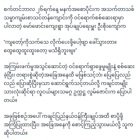
စက်တင်ဘာလ ၂၆ရက်နေ့ မနက်အစောပိုင်းက အသက်တာသစ်
သမ္မာကျမ်းစာသင်တန်ကျောင်းကို ဝင်ရောက်စစ်ဆေးရာမှာ
ပါလာတဲ့ မော်ဖောင်းကျေးရွာ အုပ်ချုပ်ရေးမှူး ဦးစိုးကျော်က
“ကျတော့်ကိုသက်သေ လိုက်ပေးဖို့ပေါ့ဗျာ ခေါ်သွားတာ။
ထွေထွေထူးထူးတော့ မသိရှိဘူးဗျ။”
အကြမ်းဖက်မှုအသွင်ဆောင်တဲ့ ဝင်ရောက်ရှာဖွေမှုမျိုးနဲ့ စစ်ဆေး
ခဲ့ပြီး၊ တရားစွဲဆိုတဲ့အခြေအနေထိ မဖြစ်သင့်ဘဲ၊ ပြေပြေလည်
လည် ပြောဆိုပြီးမှသာ ဆောင်ရွက်သင့်တယ်လို့ ကချင်တမျိုး
သားလုံးဆိုင်ရာ လူငယ်များသမဂ္ဂ ဥက္ကဋ္ဌ လွမ်ဇောင်းက ပြောပါ
တယ်။
အခုဖြစ်စဉ်အပေါ် ကချင်ပြည်နယ်ဝန်ကြီးချုပ်အထိ စာပို့ဖို့
အကြံပြုထားပြီး၊ အခြေအနေကို စောင့်ကြည့်သွားမယ်လို့ သူက
ဆိုပါတယ်။