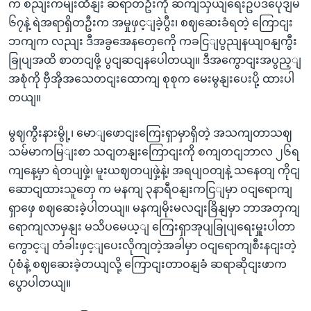
က စညျးကမျးထိနျး ဆရာတဦးကို ဆကျသှယျရေးဥပဒပေုဒျမ
၆၇နဲ့ ရဲအရာရှိတဦးက အမှုဖှင့ျခဲ့ပွီး၊ စဈဆေးခံရတဲ့ ကြောငျး
ဘကျက လညျး ဒီအခွအေနတှေကေို ကခငြျပွညျနယျဝနျကွီး
ခြုပျအထိ စာတငျဖို့ ပွငျဆငျနပေါတယျ။ ဒီအကွောငျးအပွည့ျ
အစုံကို ဗှီအိုအသေတငျးထောကျ စုစုက မေးမွနျးပေးပို့ ထားပါ
တယျ။
မွဈကွီးနားမွို့၊ မောျဖောငျးကြေးရှာမှာရှိတဲ့ အသကျတာသဈ
သမ်မာကမြျးစာ သငျတနျးကြောငျးကို စကျတငျဘာလ ၂၆ရ
ကျနေ့မှာ ရဲတပျဖှဲ့၊ မူးယဈတပျဖှဲ့နဲ့၊ အရပျဝတျနဲ့ သနေတျ ကိုငျ
ဆောငျထားသူတှေ က မနကျ ၃နာရီဝနျးကငြျမှာ ဝငျရောကျ
ရှာဖှေ စဈဆေးခဲ့ပါတယျ။ မနကျမိုးမလငျးခြိနျမှာ ဘာအတှကျ
ရောကျလာမှနျး မသိပမေယ့ျ ကြေးရှာအုပျခြုပျရေးမှူးပါတာ
ကွောင့ျ တံခါးဖှင့ျပေးလိုကျတဲ့အခါမှာ ဝငျရောကျစီးနငျးတဲ့
ပုံစံနဲ့ စဈဆေးခဲ့တယျလို့ ကြောငျးတာဝနျခံ ဆရာဆိုငျးဖာက
ပွောပါတယျ။