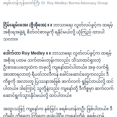
ခရစ်ယာန်ဘုန်းတော်ကြီး Dr. Roy Medley၊ Burma Advocacy Group
ငြိမ်းချမ်းအေး (ဗွီအိုအေ) ။ ။
ဘာသာရေး လွတ်လပ်ခွင့်က ထရမ့်
အစိုးရအဖွဲ့ရဲ့ စိတ်ဝင်စားမှုကို ရနိုင်မယ်လို့ ယုံကြည် ထားပါ
သလား။
ဒေါက်တာ Roy Medley ။ ။
ဘာသာရေး လွတ်လပ်ခွင့်က ထရမ့်
အစိုးရ ပထမ သက်တမ်းတုန်းကလည်း သိသာထင်ရှားတဲ့
ဦးစားပေးတွေထဲက တခုလို့ ကျနော်ထင်ပါတယ်။ အခု လက်ရှိ
အာဏာရလာတဲ့ ရီပတ်ဘလီကန် ခေါင်းဆောင်တွေကလည်း ဒီ
ကိစ္စကို အလားတူ ပြဿနာအဖြစ် ဆက်လက် ရှုမြင်တယ်လို့ ထင်
ပါတယ်။ ဒါကြောင့် သူတို့နဲ့လည်း ကျနော်တို့ ဒီကိစ္စမှာ ဆက်လက်
ဆောင်ရွက်သွားနိုင်မယ်လို့ ထင်ပါတယ်။
အထူးသဖြင့် ကျနော်က နှစ်ခြင်း ခရစ်ယာန်တဦး ဖြစ်ပါတယ်။ ဒီ
လိုမျိုး ကိစ္စတွေ ကြုံတွေ့ ဖူးခဲ့ပါပြီ။ ကျနော်တို့ရဲ့ ခရစ်ယာန်