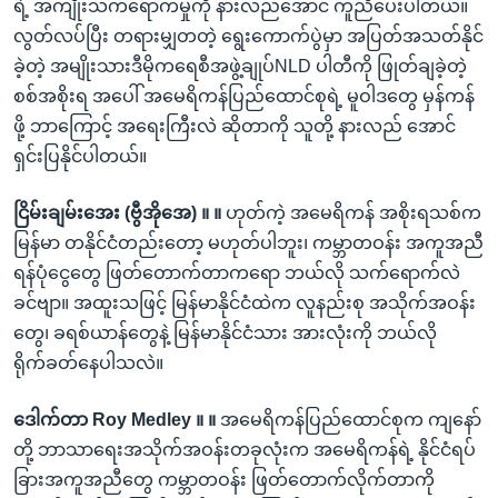
ရဲ့ အကျိုးသက်ရောက်မှုကို နားလည်အောင် ကူညီပေးပါတယ်။
လွတ်လပ်ပြီး တရားမျှတတဲ့ ရွေးကောက်ပွဲမှာ အပြတ်အသတ်နိုင်
ခဲ့တဲ့ အမျိုးသားဒီမိုကရေစီအဖွဲ့ချုပ်NLD ပါတီကို ဖြုတ်ချခဲ့တဲ့
စစ်အစိုးရ အပေါ် အမေရိကန်ပြည်ထောင်စုရဲ့ မူဝါဒတွေ မှန်ကန်
ဖို့ ဘာကြောင့် အရေးကြီးလဲ ဆိုတာကို သူတို့ နားလည် အောင်
ရှင်းပြနိုင်ပါတယ်။
ငြိမ်းချမ်းအေး (ဗွီအိုအေ) ။ ။
ဟုတ်ကဲ့ အမေရိကန် အစိုးရသစ်က
မြန်မာ တနိုင်ငံတည်းတော့ မဟုတ်ပါဘူး၊ ကမ္ဘာတဝန်း အကူအညီ
ရန်ပုံငွေတွေ ဖြတ်တောက်တာကရော ဘယ်လို သက်ရောက်လဲ
ခင်ဗျာ။ အထူးသဖြင့် မြန်မာနိုင်ငံထဲက လူနည်းစု အသိုက်အဝန်း
တွေ၊ ခရစ်ယာန်တွေနဲ့ မြန်မာနိုင်ငံသား အားလုံးကို ဘယ်လို
ရိုက်ခတ်နေပါသလဲ။
ဒေါက်တာ Roy Medley ။ ။
အမေရိကန်ပြည်ထောင်စုက ကျနော်
တို့ ဘာသာရေးအသိုက်အဝန်းတခုလုံးက အမေရိကန်ရဲ့ နိုင်ငံရပ်
ခြားအကူအညီတွေ ကမ္ဘာတဝန်း ဖြတ်တောက်လိုက်တာကို