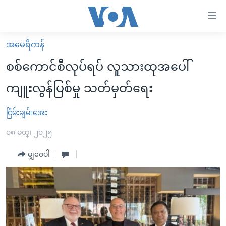
သုံး
ရ
လွယ်ကူ
အမေရိကန်
မူလစာမျက်နှာ
စေ
စစ်ကောင်စီလုပ်ရပ် လူသားထုအပေါ်
မြန်မာ
သည့်
ကျူးလွန်ပြစ်မှု သတ်မှတ်ရေး
ကမ္ဘာ့သတင်းများ
Link
ဗွီဒီယို
နိုင်ငံတကာ
ငြိမ်းချမ်းအေး
များ
သတင်းလွတ်လပ်ခွင့်
အမေရိကန်
၀၈ မတ္၊ ၂၀၂၅
ပင်မ
ရပ်ဝန်းတခု လမ်းတခု အလွန်
တရုတ်
အကြောင်းအရာ
မျှဝေပါ
သို့
အင်္ဂလိပ်စာလေ့လာမယ်
အစ္စရေး-ပါလက်စတိုင်း
ကျော်
အပတ်စဉ်ကဏ္ဍများ
အမေရိကန်သုံးအီဒီယံ
ကြည့်
ရေဒီယိုနှင့်ရုပ်သံ အချက်အလက်များ
မကြေးမုံရဲ့ အင်္ဂလိပ်စာ
ရေဒီယို
ရန်
ပင်မ
ရေဒီယို/တီဗွီအစီအစဉ်
ရုပ်ရှင်ထဲက အင်္ဂလိပ်စာ
တီဗွီ