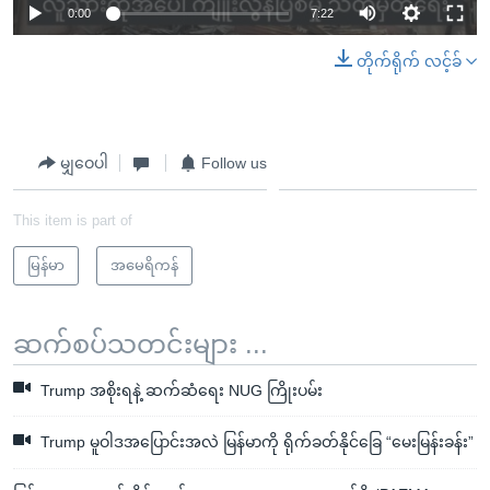
Auto
0:00
7:22
240p
တိုက်ရိုက် လင့်ခ်
360p
Auto
240p
360p
480p
480p
မျှဝေပါ
Follow us
720p
1080p
720p
1080p
This item is part of
မြန်မာ
အမေရိကန်
ဆက်စပ်သတင်းများ ...
Trump အစိုးရနဲ့ ဆက်ဆံရေး NUG ကြိုးပမ်း
Trump မူဝါဒအပြောင်းအလဲ မြန်မာကို ရိုက်ခတ်နိုင်ခြေ “မေးမြန်းခန်း”