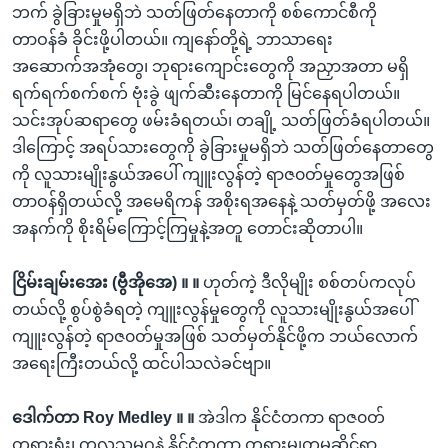
ဘက် ခွဲခြားမှုမရှိဘဲ သတ်ဖြတ်နေတာကို စစ်ကောင်စီကို
တာဝန်ခံ ခိုင်းဖို့ပါတယ်။ ကျနော်တို့ရဲ့ ဘာသာရေး
အဆောက်အအုံတွေ၊ ဘုရားကျောင်းတွေကို အညှာအတာ မရှိ
ရက်ရက်စက်စက် ဗုံးခွဲ ဖျက်ဆီးနေတာကို မြင်နေရပါတယ်။
သင်းအုပ်ဆရာတွေ ဖမ်းခံရတယ်၊ တချို့ သတ်ဖြတ်ခံရပါတယ်။
ဒါကြောင့် အရပ်သားတွေကို ခွဲခြားမှုမရှိဘဲ သတ်ဖြတ်နေတာတွေ
ကို လူသားမျိုးနွယ်အပေါ် ကျူးလွန်တဲ့ ရာဇ၀တ်မှုတွေအဖြစ်
တာဝန်ရှိတယ်လို့ အမေရိကန် အစိုးရအနေနဲ့ သတ်မှတ်ဖို့ အလေး
အနက်ကို စိုးရိမ်ကြောင့်ကြမှုနဲ့အတူ တောင်းဆိုတာပါ။
ငြိမ်းချမ်းအေး (ဗွီအိုအေ) ။ ။
ဟုတ်ကဲ့ ဒီလိုမျိုး စစ်တပ်ကလုပ်
တယ်လို့ စွပ်စွဲခံရတဲ့ ကျူးလွန်မှုတွေကို လူသားမျိုးနွယ်အပေါ်
ကျူးလွန်တဲ့ ရာဇ၀တ်မှုအဖြစ် သတ်မှတ်နိုင်ဖို့က ဘယ်လောက်
အရေးကြီးတယ်လို့ ထင်ပါသလဲခင်ဗျာ။
ဒေါက်တာ Roy Medley ။ ။
အဲဒါက နိုင်ငံတကာ ရာဇ၀တ်
တရားရုံး၊ ကုလသမဂ္ဂနဲ့ နိုင်ငံတကာ တရားမျှတမှုဆိုင်ရာ