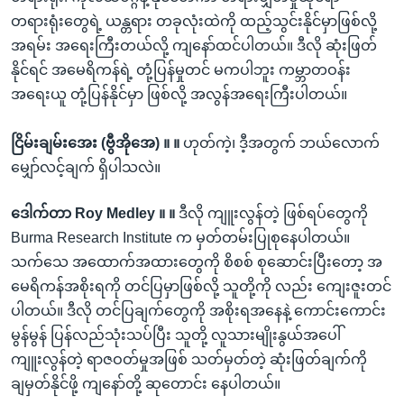
တရားရုံးတွေရဲ့ ယန္တရား တခုလုံးထဲကို ထည့်သွင်းနိုင်မှာဖြစ်လို့
အရမ်း အရေးကြီးတယ်လို့ ကျနော်ထင်ပါတယ်။ ဒီလို ဆုံးဖြတ်
နိုင်ရင် အမေရိကန်ရဲ့ တုံ့ပြန်မှုတင် မကပါဘူး ကမ္ဘာတဝန်း
အရေးယူ တုံ့ပြန်နိုင်မှာ ဖြစ်လို့ အလွန်အရေးကြီးပါတယ်။
ငြိမ်းချမ်းအေး (ဗွီအိုအေ) ။ ။
ဟုတ်ကဲ့၊ ဒီ့အတွက် ဘယ်လောက်
မျှော်လင့်ချက် ရှိပါသလဲ။
ဒေါက်တာ Roy Medley ။ ။
ဒီလို ကျူးလွန်တဲ့ ဖြစ်ရပ်တွေကို
Burma Research Institute က မှတ်တမ်းပြုစုနေပါတယ်။
သက်သေ အထောက်အထားတွေကို စိစစ် စုဆောင်းပြီးတော့ အ
မေရိကန်အစိုးရကို တင်ပြမှာဖြစ်လို့ သူတို့ကို လည်း ကျေးဇူးတင်
ပါတယ်။ ဒီလို တင်ပြချက်တွေကို အစိုးရအနေနဲ့ ကောင်းကောင်း
မွန်မွန် ပြန်လည်သုံးသပ်ပြီး သူတို့ လူသားမျိုးနွယ်အပေါ်
ကျူးလွန်တဲ့ ရာဇဝတ်မှုအဖြစ် သတ်မှတ်တဲ့ ဆုံးဖြတ်ချက်ကို
ချမှတ်နိုင်ဖို့ ကျနော်တို့ ဆုတောင်း နေပါတယ်။