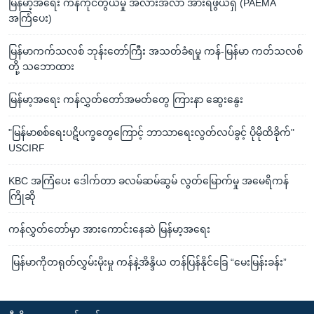
မြန်မာ့အရေး ကန်ကိုင်တွယ်မှု အလားအလာ အားရဖွယ်ရှိ (PAEMA
အကြံပေး)
မြန်မာကက်သလစ် ဘုန်းတော်ကြီး အသတ်ခံရမှု ကန်-မြန်မာ ကတ်သလစ်
တို့ သဘောထား
မြန်မာ့အရေး ကန်လွှတ်တော်အမတ်တွေ ကြားနာ ဆွေးနွေး
"မြန်မာစစ်ရေးပဋိပက္ခတွေကြောင့် ဘာသာရေးလွတ်လပ်ခွင့် ပိုမိုထိခိုက်"
USCIRF
KBC အကြံပေး ဒေါက်တာ ခလမ်ဆမ်ဆွမ် လွတ်မြောက်မှု အမေရိကန်
ကြိုဆို
ကန်လွှတ်တော်မှာ အားကောင်းနေဆဲ မြန်မာ့အရေး
မြန်မာကိုတရုတ်လွှမ်းမိုးမှု ကန်နဲ့အိန္ဒိယ တန်ပြန်နိုင်ခြေ “မေးမြန်းခန်း”