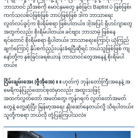
ဘာသာဝင် ညီအစ်ကို မောင်နှမတွေ နှစ်ခြင်း Baptist ပဲ ဖြစ်ဖြစ်၊
ကက်သလစ်ပဲဖြစ်ဖြစ် ဘာပဲဖြစ်ဖြစ် ဒါက ဘာသာရေး
လွတ်လပ်ခွင့်က စိုးရိမ်စရာ ဖြစ်ပါတယ်။ ဒါ့အပြင် ရိုဟင်ဂျာတွေ
အတွက်လည်း စိုးရိမ်ပါတယ်။ ခင်ဗျား ဘာသာမဲ့ ဖြစ်နေ
ရင်တောင် စိုးရိမ်စရာ ရှိပါတယ်။ ဘာသာရေးကြောင့်၊ ယုံကြည်
ချက်ကြောင့် နှိပ်စက်ညှဉ်းပန်းခံရပြီဆိုရင် ဘယ်သူဖြစ်ဖြစ် ကျ
နော်တို့က နှစ်ခြင်းခရစ်ယာန် ဘာသာဝင်တွေအနေနဲ့ စိုးရိမ်ပါ
တယ်။
ငြိမ်းချမ်းအေး (ဗွီအိုအေ) ။ ။
ဟုတ်ကဲ့ ဘုန်းတော်ကြီးအနေနဲ့ အ
မေရိကန်ပြည်ထောင်စုထဲမှာလည်း အထူးသဖြင့်
အထက်လွှတ်တော် အမတ်တွေ၊ ကွန်ဂရက် လွှတ်တော်အမတ်
တွေနဲ့ တွေ့ဆုံပြီး မြန်မာ့အရေး နှိုးဆော်နေတယ်လို့ သိရပါတယ်။
သူတို့ကရော ဘယ်လို တုံ့ပြန်ကြပါသလဲ။