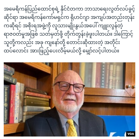
အမေရိကန်ပြည်ထောင်စုရဲ့ နိုင်ငံတကာ ဘာသာရေးလွတ်လပ်ခွင့်
ဆိုင်ရာ အမေရိကန်ကော်မရှင်က ရိုဟင်ဂျာ အကျပ်အတည်းတုန်း
ကဆိုရင် အစိုးရအဖွဲ့ကို လူသားမျိုးနွယ်အပေါ် ကျူးလွန်တဲ့
ရာဇ၀တ်မှုအဖြစ် သတ်မှတ်ဖို့ တိုက်တွန်းခဲ့ဖူးပါတယ်။ ဒါကြောင့်
သူတို့ကလည်း အခု ကျနော်တို့ တောင်းဆိုထားတဲ့ အတိုင်း
ထပ်လောင်း အားဖြည့်ပေးလိမ့်မယ်လို့ မျှော်လင့်ပါတယ်။