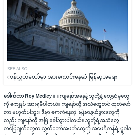
SEE ALSO:
ကန်လွှတ်တော်မှာ အားကောင်းနေဆဲ မြန်မာ့အရေး
ဒေါက်တာ Roy Medley ။ ။
ကျနော်အနေနဲ့ သူတို့နဲ့ တွေ့ဆုံမှုတွေ
ကို ကျေနပ် အားရမိပါတယ်။ ကျနော်တို့ အသံတွေတင် ထုတ်ဖော်
တာ မဟုတ်ပါဘူး။ ဒီမှာ ရောက်နေတဲ့ မြန်မာနွယ်ဖွားတွေကို
လည်း ကျနော်တို့ အမြဲ ခေါ်သွားပါတယ်။ သူတို့ရဲ့အသံတွေ
တင်ပြချက်တွေက လွှတ်တော်အမတ်တွေကို အမေရိကန်ရဲ့ မူဝါဒ