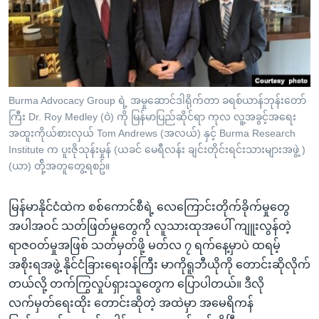
အ
သုတပဒေသာ အင်္ဂလိပ်စာ
ညွန်း
Learning English
စာမျက်နှာ
သို့
ဗွီအိုအေ လူမှုကွန်ယက်များ
ကျော်
ကြည့်
Burma Advocacy Group ရဲ့ အမှုဆောင်ဒါရိုက်တာ ခရစ်ယာန်ဘုန်းတော်
ကြီး Dr. Roy Medley (ဝဲ) ကို မြန်မာပြည်ဆိုင်ရာ ကုလ လူ့အခွင့်အရေး
ရန်
ဘာသာစကားများ
အထူးကိုယ်စားလှယ် Tom Andrews (အလယ်) နှင့် Burma Research
ရှာဖွေ
Institute က ပူးဇိုသုန်းမှုန် (ယခင် မေရီလန်း ချင်းတိုင်းရင်းသားများအဖွဲ့ )
ရန်
(ယာ) တို့်အတူတွေ့ရစဥ်။
နေရာ
သို့
မြန်မာနိုင်ငံထဲက စစ်ကောင်စီရဲ့ လေကြောင်းတိုက်ခိုက်မှုတွေ
ကျော်
အပါအဝင် သတ်ဖြတ်မှုတွေကို လူသားထုအပေါ် ကျူးလွန်တဲ့
ရန်
ရာဇဝတ်မှုအဖြစ် သတ်မှတ်ဖို့ မတ်လ ၇ ရက်နေ့မှာပဲ ထရမ့်
အစိုးရအဖွဲ့ နိုင်ငံခြားရေးဝန်ကြီး မာကိုရူဘီယိုကို တောင်းဆိုလိုက်
တယ်လို့ တက်ကြွလှုပ်ရှားသူတွေက ပြောပါတယ်။ ဒီလို
လက်မှတ်ရေးထိုး တောင်းဆိုတဲ့ အထဲမှာ အမေရိကန်