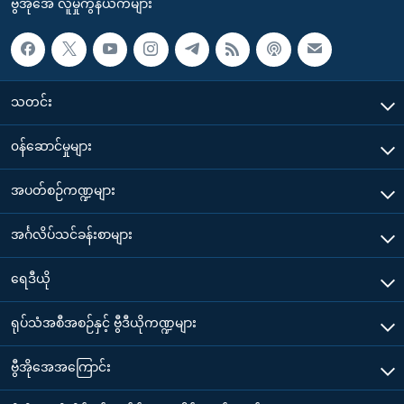
ဗွီအိုအေ လူမှုကွန်ယက်များ
သတင်း
၀န်ဆောင်မှုများ
အပတ်စဉ်ကဏ္ဍများ
အင်္ဂလိပ်သင်ခန်းစာများ
ရေဒီယို
ရုပ်သံအစီအစဉ်နှင့် ဗွီဒီယိုကဏ္ဍများ
ဗွီအိုအေအကြောင်း