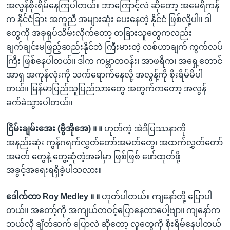
အလွန်စိုးရိမ်နေကြပါတယ်။ ဘာကြောင့်လဲ ဆိုတော့ အမေရိကန်
က နိုင်ငံခြား အကူညီ အများဆုံး ပေးနေတဲ့ နိုင်ငံ ဖြစ်လို့ပါ။ ဒါ
တွေကို အခုရုပ်သိမ်းလိုက်တော့ တခြားသူတွေကလည်း
ချက်ချင်းမဖြည့်ဆည်းနိုင်ဘဲ ကြီးမားတဲ့ လစ်ဟာချက် ကွက်လပ်
ကြီး ဖြစ်နေပါတယ်။ ဒါက ကမ္ဘာတဝန်း၊ အာဖရိက၊ အရှေ့တောင်
အာရှ အကုန်လုံးကို သက်ရောက်နေလို့ အလွန့်ကို စိုးရိမ်မိပါ
တယ်။ မြန်မာပြည်သူပြည်သားတွေ အတွက်ကတော့ အလွန်
ခက်ခဲသွားပါတယ်။
ငြိမ်းချမ်းအေး (ဗွီအိုအေ) ။ ။
ဟုတ်ကဲ့ အဲဒီပြဿနာကို
အနည်းဆုံး ကွန်ဂရက်လွှတ်တော်အမတ်တွေ၊ အထက်လွှတ်တော်
အမတ် တွေနဲ့ တွေ့ဆုံတဲ့အခါမှာ ဖြစ်ဖြစ် ဖော်ထုတ်ဖို့
အခွင့်အရေးရရှိခဲ့ပါသလား။
ဒေါက်တာ Roy Medley ။ ။
ဟုတ်ပါတယ်။ ကျနော်တို့ ပြောပါ
တယ်။ အတော့်ကို အကျယ်တဝင့်ပြောနေတာပေါ့ဗျာ။ ကျနော်က
ဘယ်လို ချိတ်ဆက် ပြောလဲ ဆိုတော့ လူတွေကို စိုးရိမ်နေပါတယ်