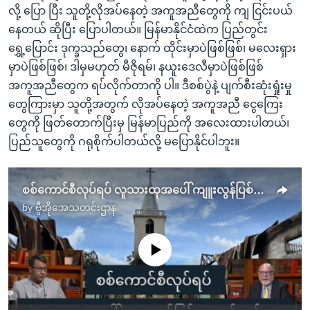
လို့ ပြော ပြီး သူတို့လိုအပ်နေတဲ့ အကူအညီတွေကို ကျ ငြင်းပယ်
နေတယ် ဆိုပြီး ပြောပါတယ်။ မြန်မာနိုင်ငံထဲက ပြည်တွင်း
ရွှေ့ပြောင်း ဒုက္ခသည်တွေ၊ နောက် ထိုင်းမှာပဲဖြစ်ဖြစ်၊ မလေးရှား
မှာပဲဖြစ်ဖြစ်၊ ဒါမှမဟုတ် မီဇိုရမ်၊ နယူးဒေလီမှာပဲဖြစ်ဖြစ်
အကူအညီတွေက ရပ်လိုက်တာကို ပါ။ ဒီစစ်ပွဲနဲ့ ပျက်စီးဆုံးရှုံးမှု
တွေကြားမှာ သူတို့အတွက် လိုအပ်နေတဲ့ အကူအညီ ငွေကြေး
တွေကို ဖြတ်တောက်ပြီးမှ မြန်မာပြည်ကို အလေးထားပါတယ်၊
ပြည်သူတွေကို ဂရုစိုက်ပါတယ်လို့ မပြောနိုင်ပါဘူး။
စစ်ကောင်စီလုပ်ရပ် လူသားထုအပေါ် ကျူးလွန်ပြစ်မှု သတ်မှတ်ရေး
by
ဗွီအိုအေသတင်းဌာန
No media source currently available