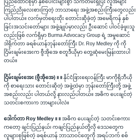
ပြည်ထောင်စုမှာ နှစ်ပေါင်းများစွာ သက်တမ်းရှိပြီး လူအများ
ကြည်ညိုလေးစားကြတဲ့ ဘာသာရေး အဖွဲ့အစည်းကြီးတွေလည်း
ပါပါတယ်။ လက်မှတ်ရေးထိုး တောင်းဆိုခဲ့တဲ့ အမေရိကန် နှစ်
ခြင်းအသင်းတော်များ အဖွဲ့ချုပ်မှာလည်း ဦးဆောင် ပါဝင်ခဲ့ဖူးသူ
လည်းဖြစ် လက်ရှိမှာ Burma Advocacy Group ရဲ့ အမှုဆောင်
ဒါရိုက်တာ ခရစ်ယာန်ဘုန်းတော်ကြီး Dr. Roy Medley ကို ကို
ငြိမ်းချမ်းအေးက ဗွီအိုအေ စတူဒီယိုမှာ တွေ့ဆုံမေးမြန်းထားပါ
တယ်။
ငြိမ်းချမ်းအေး (ဗွီအိုအေ) ။ ။
နိုင်ငံခြားရေးဝန်ကြီး မာကိုရိုဘီယို
ကို စာရေးသား တောင်းဆိုတဲ့ အဖွဲ့ထဲမှာ ဘုန်းတော်ကြီးတို့ အဖွဲ့
အစည်းလည်း ပါတယ်လို့ နားလည်ပါတယ်။ အဓိက ပေးချင်တဲ့
သတင်းစကားက ဘာများပါလဲ။
ဒေါက်တာ Roy Medley ။ ။
အဓိက ပေးချင်တဲ့ သတင်းစကား
ကတော့ ချင်းပြည်နယ်၊ ကချင်ပြည်နယ်တို့လို ဒေသတွေက
လူများစုဖြစ်တဲ့ ခရစ်ယာန် ဘာသာဝင်တွေကို အရပ်ဘက် စစ်