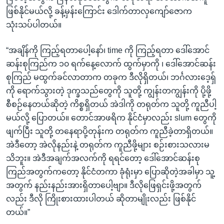
ဖြစ်နိုင်မယ်လို့ ခန့်မှန်းကြောင်း ဒေါက်တာလှကျော်ဇောက
သုံးသပ်ပါတယ်။
“အချိန်ကို ကြည့်ရတာပေါ့နော်၊ time ကို ကြည့်ရတာ ဒေါ်အောင်
ဆန်းစုကြည်က ၁၀ ရက်နေ့လောက် ထွက်မှာကို ၊ ဒေါ်အောင်ဆန်း
စုကြည် မထွက်ခင်လာတာက တခုက ဒီလိုရှိတယ်၊ ဘင်္ဂလားဒေ့ရှ်
ကို ရောက်သွားတဲ့ ဒုက္ခသည်တွေကို သူတို့ ကျွန်းတကျွန်းကို ပို့ဖို့
စီစဉ်နေတယ်ဆိုတဲ့ ကိစ္စရှိတယ် အဲဒါကို တရုတ်က သူတို့ ကူညီပါ့
မယ်လို့ ပြောတယ်။ တောင်အာဖရိက နိုင်ငံမှာလည်း slum တွေကို
ဖျက်ပြီး သူတို့ တနေရာပို့တုန်းက တရုတ်က ကူညီခဲ့တာရှိတယ်။
အဲဒီတော့ အဲလိုနည်းနဲ့ တရုတ်က ကူညီဖို့များ စဉ်းစားသလားမ
သိဘူး။ အဲဒီအချက်အလက်ကို ရရင်တော့ ဒေါ်အောင်ဆန်းစု
ကြည်အတွက်ကတော့ နိုင်ငံတကာ ခုံရုံးမှာ ပြောဆိုတဲ့အခါမှာ သူ့
အတွက် နည်းနည်းအားရှိတာပေါ့ဗျာ။ ဒီလိုဖြေရှင်းဖို့အတွက်
လည်း ဒီလို ကြိုးစားထားပါတယ် ဆိုတာမျိုးလည်း ဖြစ်နိုင်
တယ်။”