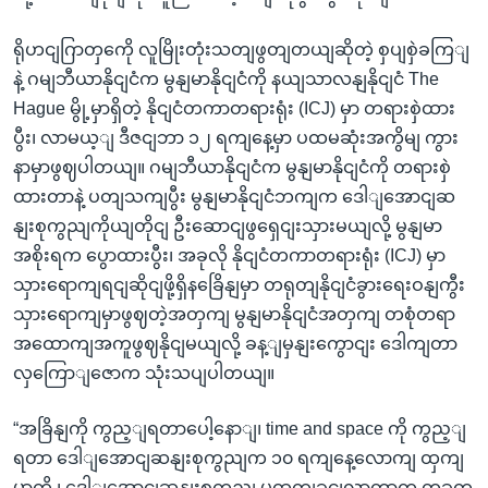
ရိုဟငျဂြာတှကေို လူမြိုးတုံးသတျဖွတျတယျဆိုတဲ့ စှပျစှဲခကြျ
နဲ့ ဂမျဘီယာနိုငျငံက မွနျမာနိုငျငံကို နယျသာလနျနိုငျငံ The
Hague မွို့မှာရှိတဲ့ နိုငျငံတကာတရားရုံး (ICJ) မှာ တရားစှဲထား
ပွီး၊ လာမယ့ျ ဒီဇငျဘာ ၁၂ ရကျနေ့မှာ ပထမဆုံးအကွိမျ ကွား
နာမှာဖွဈပါတယျ။ ဂမျဘီယာနိုငျငံက မွနျမာနိုငျငံကို တရားစှဲ
ထားတာနဲ့ ပတျသကျပွီး မွနျမာနိုငျငံဘကျက ဒေါျအောငျဆ
နျးစုကွညျကိုယျတိုငျ ဦးဆောငျဖွရှေငျးသှားမယျလို့ မွနျမာ
အစိုးရက ပွောထားပွီး၊ အခုလို နိုငျငံတကာတရားရုံး (ICJ) မှာ
သှားရောကျရငျဆိုငျဖို့ရှိနခြေိနျမှာ တရုတျနိုငျငံခွားရေးဝနျကွီး
သှားရောကျမှာဖွဈတဲ့အတှကျ မွနျမာနိုငျငံအတှကျ တစုံတရာ
အထောကျအကူဖွဈနိုငျမယျလို့ ခန့ျမှနျးကွောငျး ဒေါကျတာ
လှကြောျဇောက သုံးသပျပါတယျ။
“အခြိနျကို ကွည့ျရတာပေါ့နောျ၊ time and space ကို ကွည့ျ
ရတာ ဒေါျအောငျဆနျးစုကွညျက ၁၀ ရကျနေ့လောကျ ထှကျ
မှာကို ၊ ဒေါျအောငျဆနျးစုကွညျ မထှကျခငျလာတာက တခုက