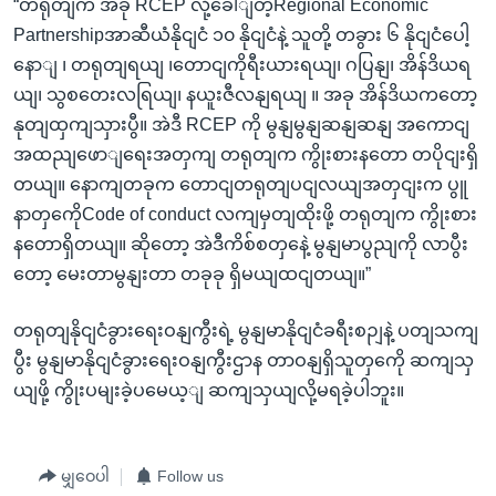
“တရုတျက အခု RCEP လို့ခေါျတဲ့Regional Economic
Partnershipအာဆီယံနိုငျငံ ၁၀ နိုငျငံနဲ့ သူတို့ တခွား ၆ နိုငျငံပေါ့
နောျ ၊ တရုတျရယျ ၊တောငျကိုရီးယားရယျ၊ ဂပြနျ၊ အိန်ဒိယရ
ယျ၊ သွစတေးလရြယျ၊ နယူးဇီလနျရယျ ။ အခု အိန်ဒိယကတော့
နုတျထှကျသှားပွီ။ အဲဒီ RCEP ကို မွနျမွနျဆနျဆနျ အကောငျ
အထညျဖောျရေးအတှကျ တရုတျက ကွိုးစားနတော တပိုငျးရှိ
တယျ။ နောကျတခုက တောငျတရုတျပငျလယျအတှငျးက ပွူ
နာတှကေိုCode of conduct လကျမှတျထိုးဖို့ တရုတျက ကွိုးစား
နတောရှိတယျ။ ဆိုတော့ အဲဒီကိစ်စတှနေဲ့ မွနျမာပွညျကို လာပွီး
တော့ မေးတာမွနျးတာ တခုခု ရှိမယျထငျတယျ။”
တရုတျနိုငျငံခွားရေးဝနျကွီးရဲ့ မွနျမာနိုငျငံခရီးစဉျနဲ့ ပတျသကျ
ပွီး မွနျမာနိုငျငံခွားရေးဝနျကွီးဌာန တာဝနျရှိသူတှကေို ဆကျသှ
ယျဖို့ ကွိုးပမျးခဲ့ပမေယ့ျ ဆကျသှယျလို့မရခဲ့ပါဘူး။
မျှဝေပါ
Follow us