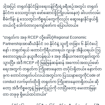
ဒါ့အပြင် တရုတ်နိုင်ငံခြားရေးဝန်ကြီးရဲ့ခရီးစဉ်အတွင်း တရုတ်
နိုင်ငံက ဒေသတွင်းမှာ ဖော်ဆောင်ဖို့ကြိုးပမ်းနေတဲ့ ခါးပတ်လမ်း
စီမံကိန်း နဲ့ ဒေသတွင်းကိစ္စရပ်တွေကိုလည်း ဆွေးနွေးနိုင်ဖွယ်ရှိ
တယ်လို့ ဒေါက်တာလှကျော်ဇော်က ပြောပါတယ်။
“တရုတ်က အခု RCEP လို့ခေါ်တဲ့Regional Economic
Partnershipအာဆီယံနိုင်ငံ ၁၀ နိုင်ငံနဲ့ သူတို့ တခြား ၆ နိုင်ငံပေါ့
နော် ၊ တရုတ်ရယ် ၊တောင်ကိုရီးယားရယ်၊ ဂျပန်၊ အိန္ဒိယရယ်၊ သြ
စတေးလျရယ်၊ နယူးဇီလန်ရယ် ။ အခု အိန္ဒိယကတော့နုတ်ထွက်
သွားပြီ။ အဲဒီ RCEP ကို မြန်မြန်ဆန်ဆန် အကောင်အထည်ဖော်
ရေးအတွက် တရုတ်က ကြိုးစားနေတာ တပိုင်းရှိတယ်။ နောက်တ
ခုက တောင်တရုတ်ပင်လယ်အတွင်းက ပြဿနာတွေကိုCode of
conduct လက်မှတ်ထိုးဖို့ တရုတ်က ကြိုးစားနေတာရှိတယ်။ ဆို
တော့ အဲဒီကိစ္စတွေနဲ့ မြန်မာပြည်ကို လာပြီးတော့ မေးတာမြန်း
တာ တခုခု ရှိမယ်ထင်တယ်။”