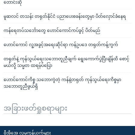
တောင်းဆို
မူဆလင် တသန်း တရုတ်နိုင်ငံ ပညာပေးစခန်းတွေမှာ ပိတ်လှောင်ခံနေရ
ကန်ရေတပ်သင်္ဘောတွေ ဟောင်ကောင်ကပ်ခွင့် ပိတ်မည်
ဟောင်ကောင် လူ့အခွင့်အရေးဆိုင်ရာ ကန်ဥပဒေ တရုတ်ကန့်ကွက်
တရုတ်နဲ့ ကုန်သွယ်ရေးသဘောတူညီချက် ရွေးကောက်ပွဲပြီးချိန်ထိ စောင့်
မယ်လို့ သမ္မတ ထရမ့်ပ်ပြော
ဟောင်ကောင်ကိစ္စ သဘောကွဲတဲ့ ကန်နဲ့တရုတ် ကုန်သွယ်ရေးကိစ္စမှာ
သဘောတူညီဖွယ်ရှိ
အခြားဖတ်ရှုစရာများ
ဗွီအိုအေ လူမှုကွန်ယက်များ