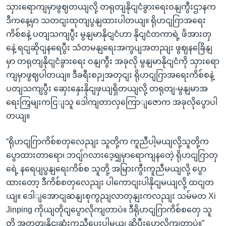
သှားရောကျမှာဖွဈတယျလို့ တရုတျနိုငျငံခွားရေးဝနျကွီးဌာနက
ဒီကနေ့မှာ သတငျးထုတျပွနျထားပါတယျ။ ရိုဟငျဂြာအရေး
ကိစ်စနဲ့ ပတျသကျပွီး မွနျမာနိုငျငံဟာ နိုငျငံတကာရဲ့ ဖိအားတှ
နေဲ့ ရငျဆိုငျနရေပွီး သံတမနျရေးအကွပျအတညျး ဖွဈနခြေိနျ
မှာ တရုတျနိုငျငံခွားရေး ဝနျကွီး အခုလို မွနျမာနိုငျငံကို သှားရော
ကျမှာဖွဈပါတယျ။ ဒီခရီးစဉျအတှငျး ရိုဟငျဂြာအရေးကိစ်စနဲ့
ပတျသကျပွီး ဆှေးနှေးနိုငျဖှယျရှိတယျလို့ တရုတျ-မွနျမာအ
ရေးကြှမျးကငြျသူ ဒေါကျတာလှကြောျဇောက အခုလိုပွောပါ
တယျ။
“ရိုဟငျဂြာကိစ်စတှလေညျး သူတို့က ကူညီပါ့မယျလို့သူတို့က
ပွောထားတာရော၊ ဘငျ်ဂလားဒေ့ရျှမှာရောကျနတေဲ့ ရိုဟငျဂြာတှ
ရေဲ့ နရေပျပွနျရေးကိစ်စ သူတို့ အမြားကွီးကူညီမယျလို့ ပွော
ထားတော့ ဒီကိစ်စတှလေညျး ပါကောငျးပါနိုငျမယျလို့ ထငျတ
ယျ။ ဒေါျအောငျဆနျးစုကွညျလာတုနျးကလညျး သမ်မတ Xi
Jinping ကိုယျတိုငျပွောလိုကျတာပဲ။ ဒီရိုဟငျဂြာကိစ်စတှေ သူ
တို့ အတတျနိုငျဆုံးကူညီပေးပါ့မယျ ဆိုပွီးပွောလိုကျတာပဲ။”