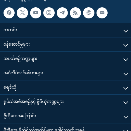
သတင်း
၀န်ဆောင်မှုများ
အပတ်စဉ်ကဏ္ဍများ
အင်္ဂလိပ်သင်ခန်းစာများ
ရေဒီယို
ရုပ်သံအစီအစဉ်နှင့် ဗွီဒီယိုကဏ္ဍများ
ဗွီအိုအေအကြောင်း
ဗွီအိုအေ မိုဘိုင်းလ်အက်ပ်များ ဒေါင်းလုတ်ယူရန်