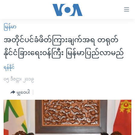
သုံး
ရ
လွယ်ကူ
မြန်မာ
မူလစာမျက်နှာ
စေ
အတိုင်ပင်ခံဖိတ်ကြားချက်အရ တရုတ်
မြန်မာ
သည့်
နိုင်ငံခြားရေးဝန်ကြီး မြန်မာပြည်လာမည်
ကမ္ဘာ့သတင်းများ
Link
ဗွီဒီယို
နိုင်ငံတကာ
ရန်နိုင်
များ
သတင်းလွတ်လပ်ခွင့်
အမေရိကန်
၀၅ ဒီဇင္ဘာ၊ ၂၀၁၉
ပင်မ
ရပ်ဝန်းတခု လမ်းတခု အလွန်
တရုတ်
အကြောင်းအရာ
မျှဝေပါ
သို့
အင်္ဂလိပ်စာလေ့လာမယ်
အစ္စရေး-ပါလက်စတိုင်း
ကျော်
အပတ်စဉ်ကဏ္ဍများ
အမေရိကန်သုံးအီဒီယံ
ကြည့်
ရေဒီယိုနှင့်ရုပ်သံ အချက်အလက်များ
မကြေးမုံရဲ့ အင်္ဂလိပ်စာ
ရေဒီယို
ရန်
ပင်မ
ရေဒီယို/တီဗွီအစီအစဉ်
ရုပ်ရှင်ထဲက အင်္ဂလိပ်စာ
တီဗွီ