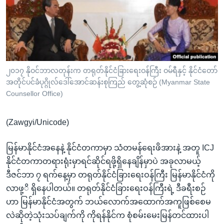
အ
သုတပဒေသာ အင်္ဂလိပ်စာ
ညွန်း
Learning English
စာမျက်နှာ
သို့
ဗွီအိုအေ လူမှုကွန်ယက်များ
ကျော်
ကြည့်
၂၀၁၇ နိုဝင်ဘာလတုန်းက တရုတ်နိုင်ငံခြားရေးဝန်ကြီး ဝမ်ရီနှင့် နိုင်ငံတော်
အတိုင်ပင်ခံပုဂ္ဂိုလ်ဒေါ်အောင်ဆန်းစုကြည် တွေ့ဆုံစဉ် (Myanmar State
ရန်
ဘာသာစကားများ
Counsellor Office)
ရှာဖွေ
ရန်
(Zawgyi/Unicode)
နေရာ
သို့
မြန်မာနိုင်ငံအနေနဲ့ နိုင်ငံတကာမှာ သံတမန်ရေးဖိအားနဲ့ အတူ ICJ
ကျော်
နိုင်ငံတကာတရားရုံးမှာရင်ဆိုင်ရဖို့ရှိနေချိန်မှာပဲ အခုလာမယ့်
ရန်
ဒီဇင်ဘာ ၇ ရက်နေ့မှာ တရုတ်နိုင်ငံခြားရေးဝန်ကြီး မြန်မာနိုင်ငံကို
လာဖု့ိ ရှိနေပါတယ်။ တရုတ်နိုင်ငံခြားရေးဝန်ကြီးရဲ့ ဒီခရီးစဉ်
ဟာ မြန်မာနိုင်ငံအတွက် ဘယ်လောက်အထောက်အကူဖြစ်စေမ
လဲဆိုတဲ့သုံးသပ်ချက်ကို ကိုရန်နိုင်က စုံစမ်းမေးမြန်တင်ထားပါ