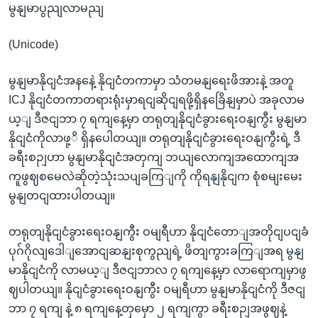
မွနျမာပွညျလာမညျ
(Unicode)
မွနျမာနိုငျငံအနနေဲ့ နိုငျငံတကာမှာ သံတမနျရေးဖိအားနဲ့ အတူ
ICJ နိုငျငံတကာတရားရုံးမှာရငျဆိုငျရဖို့ရှိနခြေိနျမှာပဲ အခုလာမ
ယ့ျ ဒီဇငျဘာ ၇ ရကျနေ့မှာ တရုတျနိုငျငံခွားရေးဝနျကွီး မွနျမာ
နိုငျငံကိုလာဖု့ိ ရှိနပေါတယျ။ တရုတျနိုငျငံခွားရေးဝနျကွီးရဲ့ ဒီ
ခရီးစဉျဟာ မွနျမာနိုငျငံအတှကျ ဘယျလောကျအထောကျအ
ကူဖွဈစမေလဲဆိုတဲ့သုံးသပျခကြျကို ကိုရနျနိုငျက စုံစမျးမေး
မွနျတငျထားပါတယျ။
တရုတျနိုငျငံခွားရေးဝနျကွီး ဝမျရီဟာ နိုငျငံတောျအတိုငျပငျခံ
ပုဂ်ဂိုလျဒေါျအောငျဆနျးစုကွညျရဲ့ ဖိတျကွားခကြျအရ မွနျ
မာနိုငျငံကို လာမယ့ျ ဒီဇငျဘာလ ၇ ရကျနေ့မှာ လာရောကျမှာဖွ
ဈပါတယျ။ နိုငျငံခွားရေးဝနျကွီး ဝမျရီဟာ မွနျမာနိုငျငံကို ဒီဇငျ
ဘာ ၇ ရကျ နဲ့ ၈ ရကျနေ့တှမှော ၂ ရကျကွာ ခရီးစဉျအဖွဈနဲ့