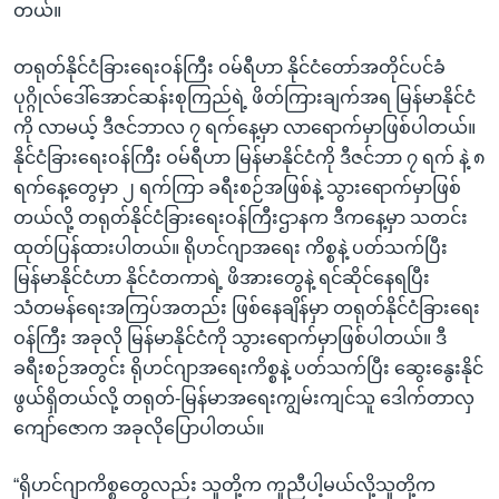
တယ်။
တရုတ်နိုင်ငံခြားရေးဝန်ကြီး ဝမ်ရီဟာ နိုင်ငံတော်အတိုင်ပင်ခံ
ပုဂ္ဂိုလ်ဒေါ်အောင်ဆန်းစုကြည်ရဲ့ ဖိတ်ကြားချက်အရ မြန်မာနိုင်ငံ
ကို လာမယ့် ဒီဇင်ဘာလ ၇ ရက်နေ့မှာ လာရောက်မှာဖြစ်ပါတယ်။
နိုင်ငံခြားရေးဝန်ကြီး ဝမ်ရီဟာ မြန်မာနိုင်ငံကို ဒီဇင်ဘာ ၇ ရက် နဲ့ ၈
ရက်နေ့တွေမှာ ၂ ရက်ကြာ ခရီးစဉ်အဖြစ်နဲ့ သွားရောက်မှာဖြစ်
တယ်လို့ တရုတ်နိုင်ငံခြားရေးဝန်ကြီးဌာနက ဒီကနေ့မှာ သတင်း
ထုတ်ပြန်ထားပါတယ်။ ရိုဟင်ဂျာအရေး ကိစ္စနဲ့ ပတ်သက်ပြီး
မြန်မာနိုင်ငံဟာ နိုင်ငံတကာရဲ့ ဖိအားတွေနဲ့ ရင်ဆိုင်နေရပြီး
သံတမန်ရေးအကြပ်အတည်း ဖြစ်နေချိန်မှာ တရုတ်နိုင်ငံခြားရေး
ဝန်ကြီး အခုလို မြန်မာနိုင်ငံကို သွားရောက်မှာဖြစ်ပါတယ်။ ဒီ
ခရီးစဉ်အတွင်း ရိုဟင်ဂျာအရေးကိစ္စနဲ့ ပတ်သက်ပြီး ဆွေးနွေးနိုင်
ဖွယ်ရှိတယ်လို့ တရုတ်-မြန်မာအရေးကျွမ်းကျင်သူ ဒေါက်တာလှ
ကျော်ဇောက အခုလိုပြောပါတယ်။
“ရိုဟင်ဂျာကိစ္စတွေလည်း သူတို့က ကူညီပါ့မယ်လို့သူတို့က