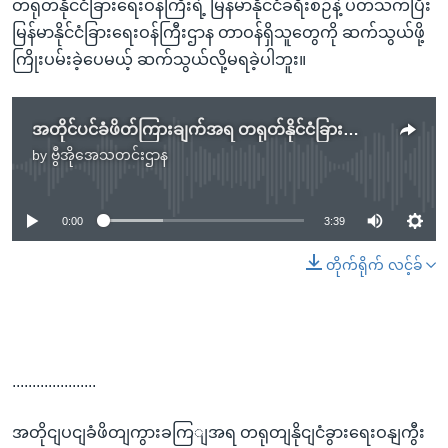
တရုတ်နိုင်ငံခြားရေးဝန်ကြီးရဲ့ မြန်မာနိုင်ငံခရီးစဉ်နဲ့ ပတ်သက်ပြီး
မြန်မာနိုင်ငံခြားရေးဝန်ကြီးဌာန တာဝန်ရှိသူတွေကို ဆက်သွယ်ဖို့
ကြိုးပမ်းခဲ့ပေမယ့် ဆက်သွယ်လို့မရခဲ့ပါဘူး။
အတိုင်ပင်ခံဖိတ်ကြားချက်အရ တရုတ်နိုင်ငံခြားရေးဝန်ကြီး မြန်မာပြည်လာမည်
by
ဗွီအိုအေသတင်းဌာန
No media source currently available
0:00
3:39
တိုက်ရိုက် လင့်ခ်
.....................
အတိုငျပငျခံဖိတျကွားခကြျအရ တရုတျနိုငျငံခွားရေးဝနျကွီး