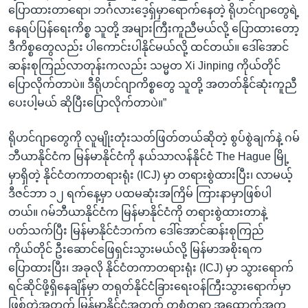
ပြောထားတာရော၊ ဘင်္ဂလားဒေ့ရှ်မှာရောက်နေတဲ့ ရိုဟင်ဂျာတွေရဲ့
နေရပ်ပြန်ရေးကိစ္စ သူတို့ အများကြီးကူညီမယ်လို့ ပြောထားတော့
ဒီကိစ္စတွေလည်း ပါကောင်းပါနိုင်မယ်လို့ ထင်တယ်။ ဒေါ်အောင်
ဆန်းစုကြည်လာတုန်းကလည်း သမ္မတ Xi Jinping ကိုယ်တိုင်
ပြောလိုက်တာပဲ။ ဒီရိုဟင်ဂျာကိစ္စတွေ သူတို့ အတတ်နိုင်ဆုံးကူညီ
ပေးပါ့မယ် ဆိုပြီးပြောလိုက်တာပဲ။”
ရိုဟင်ဂျာတွေကို လူမျိုးတုံးသတ်ဖြတ်တယ်ဆိုတဲ့ စွပ်စွဲချက်နဲ့ ဂမ်
ဘီယာနိုင်ငံက မြန်မာနိုင်ငံကို နယ်သာလန်နိုင်ငံ The Hague မြို့
မှာရှိတဲ့ နိုင်ငံတကာတရားရုံး (ICJ) မှာ တရားစွဲထားပြီး၊ လာမယ့်
ဒီဇင်ဘာ ၁၂ ရက်နေ့မှာ ပထမဆုံးအကြိမ် ကြားနာမှာဖြစ်ပါ
တယ်။ ဂမ်ဘီယာနိုင်ငံက မြန်မာနိုင်ငံကို တရားစွဲထားတာနဲ့
ပတ်သက်ပြီး မြန်မာနိုင်ငံဘက်က ဒေါ်အောင်ဆန်းစုကြည်
ကိုယ်တိုင် ဦးဆောင်ဖြေရှင်းသွားမယ်လို့ မြန်မာအစိုးရက
ပြောထားပြီး၊ အခုလို နိုင်ငံတကာတရားရုံး (ICJ) မှာ သွားရောက်
ရင်ဆိုင်ဖို့ရှိနေချိန်မှာ တရုတ်နိုင်ငံခြားရေးဝန်ကြီးသွားရောက်မှာ
ဖြစ်တဲ့အတွက် မြန်မာနိုင်ငံအတွက် တစုံတရာ အထောက်အကူ