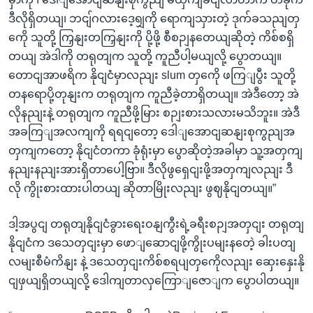
ဒီလိုရှိတယျ၊ ဘငျ်ဂလားဒေ့ရျှကို ရောကျသှားတဲ့ ဒုက်ခသညျတှ
ကေို သူတို့ ကြှနျးတကြှနျးကို ပို့ဖို့ စီစဉျနတေယျဆိုတဲ့ ကိစ်စရှိ
တယျ အဲဒါကို တရုတျက သူတို့ ကူညီပါ့မယျလို့ ပွောတယျ။
တောငျအာဖရိက နိုငျငံမှာလညျး slum တှကေို ဖကြျပွီး သူတို့
တနရောပို့တုနျးက တရုတျက ကူညီခဲ့တာရှိတယျ။ အဲဒီတော့ အဲ
လိုနညျးနဲ့ တရုတျက ကူညီဖို့မြား စဉျးစားသလားမသိဘူး။ အဲဒီ
အခကြျအလကျကို ရရငျတော့ ဒေါျအောငျဆနျးစုကွညျအ
တှကျကတော့ နိုငျငံတကာ ခုံရုံးမှာ ပွောဆိုတဲ့အခါမှာ သူ့အတှကျ
နညျးနညျးအားရှိတာပေါ့ဗြာ။ ဒီလိုဖွရှေငျးဖို့အတှကျလညျး ဒီ
လို ကွိုးစားထားပါတယျ ဆိုတာမြိုးလညျး ဖွဈနိုငျတယျ။”
ဒါ့အပွငျ တရုတျနိုငျငံခွားရေးဝနျကွီးရဲ့ခရီးစဉျအတှငျး တရုတျ
နိုငျငံက ဒသေတှငျးမှာ ဖောျဆောငျဖို့ကွိုးပမျးနတေဲ့ ခါးပတျ
လမျးစီမံကိနျး နဲ့ ဒသေတှငျးကိစ်စရပျတှကေိုလညျး ဆှေးနှေးနို
ငျဖှယျရှိတယျလို့ ဒေါကျတာလှကြောျဇောျက ပွောပါတယျ။