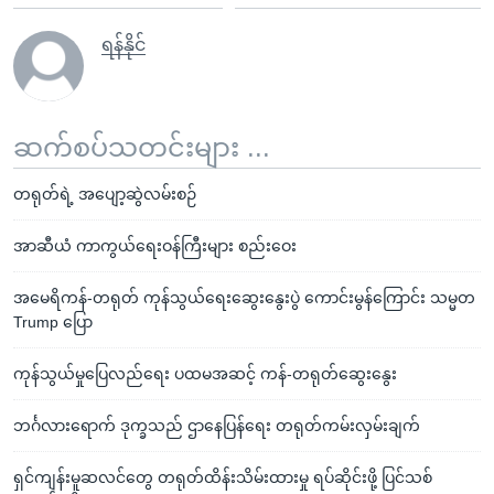
ရန်နိုင်
ဆက်စပ်သတင်းများ ...
တရုတ်ရဲ့ အပျော့ဆွဲလမ်းစဉ်
အာဆီယံ ကာကွယ်ရေးဝန်ကြီးများ စည်းဝေး
အမေရိကန်-တရုတ် ကုန်သွယ်ရေးဆွေးနွေးပွဲ ကောင်းမွန်ကြောင်း သမ္မတ
Trump ပြော
ကုန်သွယ်မှုပြေလည်ရေး ပထမအဆင့် ကန်-တရုတ်ဆွေးနွေး
ဘင်္ဂလားရောက် ဒုက္ခသည် ဌာနေပြန်ရေး တရုတ်ကမ်းလှမ်းချက်
ရှင်ကျန်းမူဆလင်တွေ တရုတ်ထိန်းသိမ်းထားမှု ရပ်ဆိုင်းဖို့ ပြင်သစ်