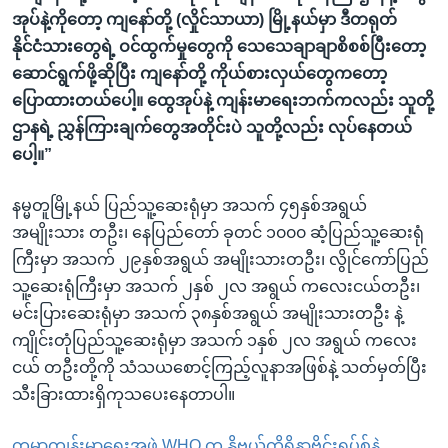
အုပ်နဲ့ကိုတော့ ကျနော်တို့ (လှိုင်သာယာ) မြို့နယ်မှာ ဒီတရုတ်
နိုင်ငံသားတွေရဲ့ ဝင်ထွက်မှုတွေကို သေသေချာချာစိစစ်ပြီးတော့
ဆောင်ရွက်ဖို့ဆိုပြီး ကျနော်တို့ ကိုယ်စားလှယ်တွေကတော့
ပြောထားတယ်ပေါ့။ ထွေအုပ်နဲ့ ကျန်းမာရေးဘက်ကလည်း သူတို့
ဌာနရဲ့ ညွှန်ကြားချက်တွေအတိုင်းပဲ သူတို့လည်း လုပ်နေတယ်
ပေါ့။”
နမ္မတူမြို့နယ် ပြည်သူ့ဆေးရုံမှာ အသက် ၄၅နှစ်အရွယ်
အမျိုးသား တဦး၊ နေပြည်တော် ခုတင် ၁၀၀၀ ဆံ့ပြည်သူ့ဆေးရုံ
ကြီးမှာ အသက် ၂၉နှစ်အရွယ် အမျိုးသားတဦး၊ လွိုင်ကော်ပြည်
သူ့ဆေးရုံကြီးမှာ အသက် ၂နှစ် ၂လ အရွယ် ကလေးငယ်တဦး၊
မင်းပြားဆေးရုံမှာ အသက် ၃၈နှစ်အရွယ် အမျိုးသားတဦး နဲ့
ကျိုင်းတုံပြည်သူ့ဆေးရုံမှာ အသက် ၁နှစ် ၂လ အရွယ် ကလေး
ငယ် တဦးတို့ကို သံသယစောင့်ကြည့်လူနာအဖြစ်နဲ့ သတ်မှတ်ပြီး
သီးခြားထားရှိကုသပေးနေတာပါ။
ကမ္ဘာ့ကျန်းမာရေးအဖွဲ့ WHO က နိုဗယ်ကိုရိုနာဗိုင်းရပ်စ်နဲ့