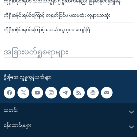
ကိုရိုနာဗိုင်းရပ်စ် သံသယလူနာ ၅ ဦးထက်မနည်း မြန်မာနိုင်ငံမှာရှိနေ
ကိုရိုနာဗိုင်းရပ်စ်ကြောင့် တရုတ်ပြင်ပ ပထမဆုံး လူနာသေဆုံး
ကိုရိုနာဗိုင်းရပ်စ်ကြောင့် သေဆုံးသူ ၃၀၀ ကျော်ပြီ
အခြားဖတ်ရှုစရာများ
ဗွီအိုအေ လူမှုကွန်ယက်များ
သတင်း
၀န်ဆောင်မှုများ