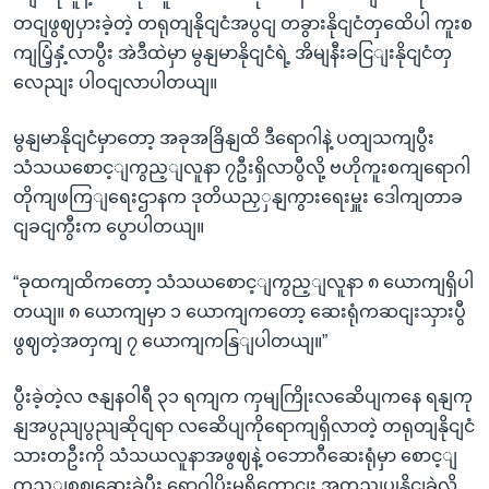
တငျဖွဈပှားခဲ့တဲ့ တရုတျနိုငျငံအပွငျ တခွားနိုငျငံတှထေိပါ ကူးစ
ကျပြံ့နှံ့လာပွီး အဲဒီထဲမှာ မွနျမာနိုငျငံရဲ့ အိမျနီးခငြျးနိုငျငံတှ
လေညျး ပါဝငျလာပါတယျ။
မွနျမာနိုငျငံမှာတော့ အခုအခြိနျထိ ဒီရောဂါနဲ့ ပတျသကျပွီး
သံသယစောင့ျကွည့ျလူနာ ၇ဦးရှိလာပွီလို့ ဗဟိုကူးစကျရောဂါ
တိုကျဖကြျရေးဌာနက ဒုတိယညှှနျကွားရေးမှူး ဒေါကျတာခ
ငျခငျကွီးက ပွောပါတယျ။
“ခုထကျထိကတော့ သံသယစောင့ျကွည့ျလူနာ ၈ ယောကျရှိပါ
တယျ။ ၈ ယောကျမှာ ၁ ယောကျကတော့ ဆေးရုံကဆငျးသှားပွီ
ဖွဈတဲ့အတှကျ ၇ ယောကျကနြျပါတယျ။”
ပွီးခဲ့တဲ့လ ဇနျနဝါရီ ၃၁ ရကျက ကှမျကြိုးလဆေိပျကနေ ရနျကု
နျအပွညျပွညျဆိုငျရာ လဆေိပျကိုရောကျရှိလာတဲ့ တရုတျနိုငျငံ
သားတဦးကို သံသယလူနာအဖွဈနဲ့ ဝဘောဂီဆေးရုံမှာ စောင့ျ
ကွည့ျစဈဆေးခဲ့ပွီး ရောဂါပိုးမရှိကွောငျး အတညျပွုနိုငျခဲ့လို့