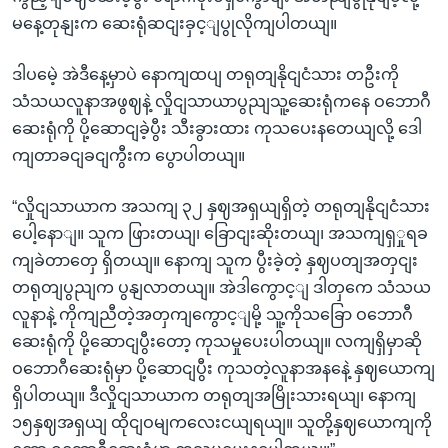
မနေ့တုနျးက ဆေးရုံဆငျးခှင့ျပွုလိုကျပါတယျ။
ဒါပမေဲ့ အဲဒီနေ့မှာပဲ နောကျထပျ တရုတျနိုငျငံသား တဦးကို
သံသယလူနာအဖွဈနဲ့ လှိုငျသာယာပွညျသူ့ဆေးရုံကနေ ဝဘောဂီ
ဆေးရုံကို ပို့ဆောငျခဲ့ပွီး သီးခွားထား ကုသပေးနတေယျလို့ ဒေါ
ကျတာခငျခငျကွီးက ပွောပါတယျ။
“လှိုငျသာယာက အသကျ ၃၂ နှဈအရှယျရှိတဲ့ တရုတျနိုငျငံသား
ပေါ့နောျ။ သူက ဖြားတယျ၊ ခြောငျးဆိုးတယျ၊ အသကျရှှုရခ
ကျခဲတာတှေ ရှိတယျ။ နောကျ သူက ပွီးခဲ့တဲ့ နှဈပတျအတှငျး
တရုတျပွညျက ပွနျလာတယျ။ အဲဒါကွောင့ျ ဒါတှကေ သံသယ
လူနာနဲ့ ကိုကျညီတဲ့အတှကျကွောင့ျမို့ သူ့ကိုသခြော ဝဘောဂီ
ဆေးရုံကို ပို့ဆောငျပွီးတော့ ကုသမှုပေးပါတယျ။ လကျရှိမှာဆို
ဝဘောဂီဆေးရုံမှာ ပို့ဆောငျပွီး ကုသတဲ့လူနာအနနေဲ့ နှဈယောကျ
ရှိပါတယျ။ ဒီလှိုငျသာယာက တရုတျအမြိုးသားရယျ၊ နောကျ
၁၅နှဈအရှယျ ထိုငျဝမျကလေးငယျရယျ။ သူတို့နှဈယောကျကို