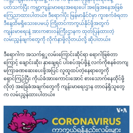
ပတ်သက်ပြီး ကမ္ဘာ့ကျန်းမာရေးအရေးပေါ် အခြေအနေအဖြစ်
ကြေညာထားပါတယ်။ ဒီရောဂါပိုး မြန်မာနိုင်ငံမှာ ကူးစက်ခံရတာ
ဒီနေ့ထိမရှိသေးပေမယ့် ကြိုတင်ကာကွယ်နိုင်ဖို့အတွက်
ကျန်းမာရေးနဲ့ အားကစားဝန်ကြီးဌာနက ထုတ်ပြန်ထားတဲ့
လမ်းညွှန်ချက်တွေကို လိုက်နာဖို့လိုတယ်လို့ ဆိုပါတယ်။
ဒီရောဂါက အသက်ရှှုလမ်းကြောင်းဆိုင်ရာ ရောဂါဖြစ်တာ
ကြောင့် ချောင်းဆိုး၊ နှာချေရင် ပါးစပ်အုပ်ဖို့နဲ့ လက်ကိုစနစ်တကျ
မကြာခဏဆေးပေးဖို့အပြင် လူထူထပ်တဲ့နေရာတွေကို
ရှောင်ကြဉ်ပြီး ကိုယ်ခံအားကောင်းအောင် စားသောက်နေထိုင်ဖို့
လိုတဲ့ အခြေခံအချက်တွေကို ကျန်းမာရေးဌာန တာဝန်ရှိသူတွေ
က လမ်းညွှန်ထားပါတယ်။