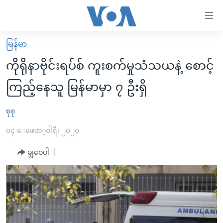
သုံး
ရ
လွယ်ကူ
မြန်မာ
မူလစာမျက်နှာ
စေ
ကိုရိုနာဗိုင်းရပ်စ် ကူးစက်မှုသံသယနဲ့ စောင့်
မြန်မာ
သည့်
ကြည့်နေသူ မြန်မာမှာ ၇ ဦးရှိ
ကမ္ဘာ့သတင်းများ
Link
ဗွီဒီယို
နိုင်ငံတကာ
စုစု
များ
သတင်းလွတ်လပ်ခွင့်
အမေရိကန်
၀၄ ေဖေဖာ္၀ါရီ၊ ၂၀၂၀
ပင်မ
ရပ်ဝန်းတခု လမ်းတခု အလွန်
တရုတ်
အကြောင်းအရာ
မျှဝေပါ
သို့
အင်္ဂလိပ်စာလေ့လာမယ်
အစ္စရေး-ပါလက်စတိုင်း
ကျော်
အပတ်စဉ်ကဏ္ဍများ
အမေရိကန်သုံးအီဒီယံ
ကြည့်
ရေဒီယိုနှင့်ရုပ်သံ အချက်အလက်များ
မကြေးမုံရဲ့ အင်္ဂလိပ်စာ
ရေဒီယို
ရန်
ပင်မ
ရေဒီယို/တီဗွီအစီအစဉ်
ရုပ်ရှင်ထဲက အင်္ဂလိပ်စာ
တီဗွီ