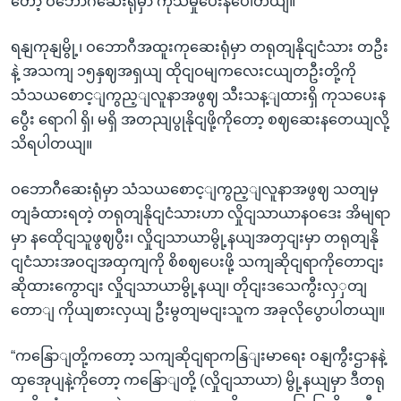
တော့ ဝဘောဂီဆေးရုံမှာ ကုသမှုပေးနပေါတယျ။”
ရနျကုနျမွို့၊ ဝဘောဂီအထူးကုဆေးရုံမှာ တရုတျနိုငျငံသား တဦး
နဲ့ အသကျ ၁၅နှဈအရှယျ ထိုငျဝမျကလေးငယျတဦးတို့ကို
သံသယစောင့ျကွည့ျလူနာအဖွဈ သီးသန့ျထားရှိ ကုသပေးန
ပွေီး ရောဂါ ရှိ၊ မရှိ အတညျပွုနိုငျဖို့ကိုတော့ စဈဆေးနတေယျလို့
သိရပါတယျ။
ဝဘောဂီဆေးရုံမှာ သံသယစောင့ျကွည့ျလူနာအဖွဈ သတျမှ
တျခံထားရတဲ့ တရုတျနိုငျငံသားဟာ လှိုငျသာယာနဝဒေး အိမျရာ
မှာ နထေိုငျသူဖွဈပွီး၊ လှိုငျသာယာမွို့နယျအတှငျးမှာ တရုတျနို
ငျငံသားအဝငျအထှကျကို စိစဈပေးဖို့ သကျဆိုငျရာကိုတောငျး
ဆိုထားကွောငျး လှိုငျသာယာမွို့နယျ၊ တိုငျးဒသေကွီးလှှတျ
တောျ ကိုယျစားလှယျ ဦးမွတျမငျးသူက အခုလိုပွောပါတယျ။
“ကနြောျတို့ကတော့ သကျဆိုငျရာကနြျးမာရေး ဝနျကွီးဌာနနဲ့
ထှအေုပျနဲ့ကိုတော့ ကနြောျတို့ (လှိုငျသာယာ) မွို့နယျမှာ ဒီတရု