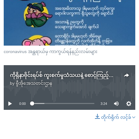
coronavirus အန္တရာယ်မှ ကာကွယ်ရန်နည်းလမ်းများ
ကိုရိုနာဗိုင်းရပ်စ် ကူးစက်မှုသံသယနဲ့ စောင့်ကြည့်နေသူ မြန်မာမှာ ၇ ဦးရှိ
by
ဗွီအိုအေသတင်းဌာန
No media source currently available
0:00
3:24
တိုက်ရိုက် လင့်ခ်