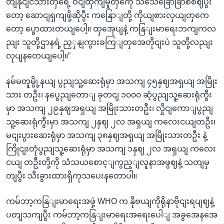
တျနိုငျငံသားတှရေဲ့ ဝငျထှကျမှုတှကေို သသေခြောခြာစိစဈပွီး
တော့ ဆောငျရှကျဖို့ဆိုပွီး ကနြောျတို့ ကိုယျစားလှယျတှကေ
တော့ ပွောထားတယျပေါ့။ ထှအေုပျနဲ့ ကနြျးမာရေးဘကျကလ
ညျး သူတို့ဌာနရဲ့ ညှှနျကွားခကြျတှအေတိုငျးပဲ သူတို့လညျး
လုပျနတေယျပေါ့။”
နမ်မတူမွို့နယျ ပွညျသူ့ဆေးရုံမှာ အသကျ ၄၅နှဈအရှယျ အမြိုး
သား တဦး၊ နပွေညျတောျ ခုတငျ ၁၀၀၀ ဆံ့ပွညျသူ့ဆေးရုံကွီး
မှာ အသကျ ၂၉နှဈအရှယျ အမြိုးသားတဦး၊ လှိုငျကောျပွညျ
သူ့ဆေးရုံကွီးမှာ အသကျ ၂နှဈ ၂လ အရှယျ ကလေးငယျတဦး၊
မငျးပွားဆေးရုံမှာ အသကျ ၃၈နှဈအရှယျ အမြိုးသားတဦး နဲ့
ကြိုငျးတုံပွညျသူ့ဆေးရုံမှာ အသကျ ၁နှဈ ၂လ အရှယျ ကလေး
ငယျ တဦးတို့ကို သံသယစောင့ျကွည့ျလူနာအဖွဈနဲ့ သတျမှ
တျပွီး သီးခွားထားရှိကုသပေးနတောပါ။
ကမ်ဘာ့ကနြျးမာရေးအဖှဲ့ WHO က နိုဗယျကိုရိုနာဗိုငျးရပျဈနဲ့
ပတျသကျပွီး ကမ်ဘာ့ကနြျးမာရေးအရေးပေါျ အခွအေနအေ