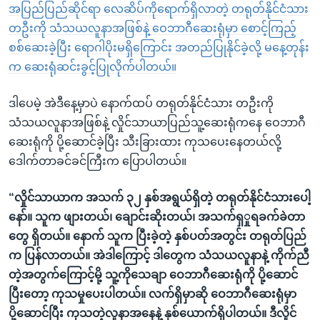
အပြည်ပြည်ဆိုင်ရာ လေဆိပ်ကိုရောက်ရှိလာတဲ့ တရုတ်နိုင်ငံသား
တဦးကို သံသယလူနာအဖြစ်နဲ့ ဝေဘာဂီဆေးရုံမှာ စောင့်ကြည့်
စစ်ဆေးခဲ့ပြီး ရောဂါပိုးမရှိကြောင်း အတည်ပြုနိုင်ခဲ့လို့ မနေ့တုန်း
က ဆေးရုံဆင်းခွင့်ပြုလိုက်ပါတယ်။
ဒါပေမဲ့ အဲဒီနေ့မှာပဲ နောက်ထပ် တရုတ်နိုင်ငံသား တဦးကို
သံသယလူနာအဖြစ်နဲ့ လှိုင်သာယာပြည်သူ့ဆေးရုံကနေ ဝေဘာဂီ
ဆေးရုံကို ပို့ဆောင်ခဲ့ပြီး သီးခြားထား ကုသပေးနေတယ်လို့
ဒေါက်တာခင်ခင်ကြီးက ပြောပါတယ်။
“လှိုင်သာယာက အသက် ၃၂ နှစ်အရွယ်ရှိတဲ့ တရုတ်နိုင်ငံသားပေါ့
နော်။ သူက ဖျားတယ်၊ ချောင်းဆိုးတယ်၊ အသက်ရှှုရခက်ခဲတာ
တွေ ရှိတယ်။ နောက် သူက ပြီးခဲ့တဲ့ နှစ်ပတ်အတွင်း တရုတ်ပြည်
က ပြန်လာတယ်။ အဲဒါကြောင့် ဒါတွေက သံသယလူနာနဲ့ ကိုက်ညီ
တဲ့အတွက်ကြောင့်မို့ သူ့ကိုသေချာ ဝေဘာဂီဆေးရုံကို ပို့ဆောင်
ပြီးတော့ ကုသမှုပေးပါတယ်။ လက်ရှိမှာဆို ဝေဘာဂီဆေးရုံမှာ
ပို့ဆောင်ပြီး ကုသတဲ့လူနာအနေနဲ့ နှစ်ယောက်ရှိပါတယ်။ ဒီလှိုင်