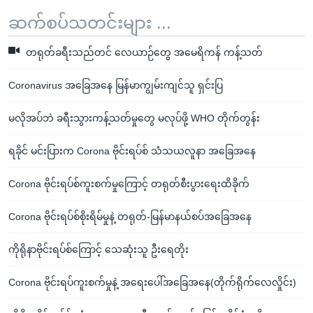
ဆက်စပ်သတင်းများ ...
တရုတ်ခရီးသည်တင် လေယာဉ်တွေ အမေရိကန် ကန့်သတ်
Coronavirus အခြေအနေ မြန်မာကျွမ်းကျင်သူ ရှင်းပြ
မလိုအပ်ဘဲ ခရီးသွားကန့်သတ်မှုတွေ မလုပ်ဖို့ WHO တိုက်တွန်း
ရခိုင် မင်းပြားက Corona ဗိုင်းရပ်စ် သံသယလူနာ အခြေအနေ
Corona ဗိုင်းရပ်စ်ကူးစက်မှုကြောင့် တရုတ်စီးပွားရေးထိခိုက်
Corona ဗိုင်းရပ်စ်စိုးရိမ်မှုနဲ့ တရုတ်-မြန်မာနယ်စပ်အခြေအနေ
ကိုရိုနာဗိုင်းရပ်စ်ကြောင့် သေဆုံးသူ ဦးရေတိုး
Corona ဗိုင်းရပ်ကူးစက်မှုနဲ့ အရေးပေါ်အခြေအနေ(တိုက်ရိုက်လေလှိုင်း)