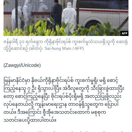
အ
သုတပဒေသာ အင်္ဂလိပ်စာ
ညွန်း
Learning English
စာမျက်နှာ
သို့
ဗွီအိုအေ လူမှုကွန်ယက်များ
ကျော်
ကြည့်
ဇန်နဝါရီ ၃၁ ရက်နေ့က ကိုရိုနာဗိုင်းရပ်စ် ကူးစက်မှုသံသယရှိသူကို ဆေးရုံ
သို့ပို့ဆောင်စဉ် (ဓါတ်ပုံ- Sai Aung Main / AFP)
ရန်
ဘာသာစကားများ
ရှာဖွေ
(Zawgyi/Unicode)
ရန်
နေရာ
မြန်မာနိုင်ငံမှာ နိုဗယ်ကိုရိုနာဗိုင်းရပ်စ် ကူးစက်မှုရှိ၊ မရှိ စောင့်
သို့
ကြည့်နေသူ ၇ ဦး ရှိသွားပါပြီ။ အဲဒီလူတွေကို သီးခြားခွဲထားပြီး
ကျော်
တော့ စောင့်ကြည့်နေပြီး ဗိုင်းရပ်စ်ပိုးရှိမရှိ အတည်ပြုဖို့လည်း
ရန်
လုပ်နေတယ်လို့ ကျန်းမာရေးဌာန တာဝန်ရှိသူတွေက ပြောပါ
တယ်။ ဒီအကြောင်း ဗွီအိုအေသတင်းထောက် မစုစုက
သတင်းပေးပို့ထားပါတယ်။