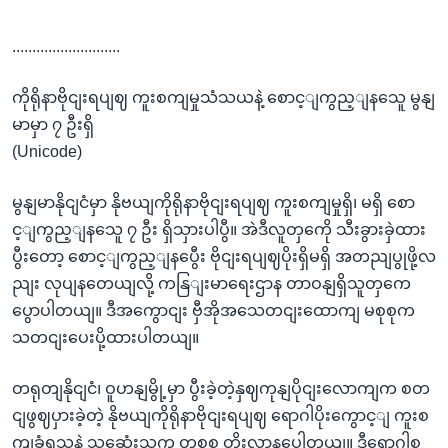
...........................
ကိုရိုနာဗိုငျးရပျဈ ကူးစကျမှုသံသယနဲ့ စောင့ျကွည့ျနသေူ မွနျ
မာမှာ ၇ ဦးရှိ
(Unicode)
မွနျမာနိုငျငံမှာ နိုဗယျကိုရိုနာဗိုငျးရပျဈ ကူးစကျမှုရှိ၊ မရှိ စော
င့ျကွည့ျနသေူ ၇ ဦး ရှိသှားပါပွီ။ အဲဒီလူတှကေို သီးခွားခှဲထား
ပွီးတော့ စောင့ျကွည့ျနပွေီး ဗိုငျးရပျဈပိုးရှိမရှိ အတညျပွုဖို့လ
ညျး လုပျနတေယျလို့ ကနြျးမာရေးဌာန တာဝနျရှိသူတှကေ
ပွောပါတယျ။ ဒီအကွောငျး ဗှီအိုအသေတငျးထောကျ မစုစုက
သတငျးပေးပို့ထားပါတယျ။
တရုတျနိုငျငံ၊ ဝူဟနျမွို့မှာ ပွီးခဲ့တဲ့နှဈကုနျပိုငျးလောကျက စတ
ငျဖွဈပှားခဲ့တဲ့ နိုဗယျကိုရိုနာဗိုငျးရပျဈ ရောဂါပိုးကွောင့ျ ကူးစ
ကျခံရသူနဲ့ သဆေုံးသူက တစစ တိုးလာနပေါတယျ။ ဒီရောဂါစ