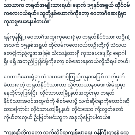
သာယာက တရုတ်အမျိုးသားရယ်၊ နောက် ၁၅နှစ်အရွယ် ထိုင်ဝမ်
ကလေးငယ်ရယ်။ သူတို့နှစ်ယောက်ကိုတော့ ဝေဘာဂီဆေးရုံမှာ
ကုသမှုပေးနေပါတယ်။”
ရန်ကုန်မြို့၊ ဝေဘာဂီအထူးကုဆေးရုံမှာ တရုတ်နိုင်ငံသား တဦးနဲ့
အသက် ၁၅နှစ်အရွယ် ထိုင်ဝမ်ကလေးငယ်တဦးတို့ကို သံသယ
စောင့်ကြည့်လူနာအဖြစ် သီးသန့်ထားရှိ ကုသပေးနေပြီး ရောဂါ
ရှိ၊ မရှိ အတည်ပြုနိုင်ဖို့ကိုတော့ စစ်ဆေးနေတယ်လို့သိရပါတယ်။
ဝေဘာဂီဆေးရုံမှာ သံသယစောင့်ကြည့်လူနာအဖြစ် သတ်မှတ်
ခံထားရတဲ့ တရုတ်နိုင်ငံသားဟာ လှိုင်သာယာနဝဒေး အိမ်ရာမှာ
နေထိုင်သူဖြစ်ပြီး၊ လှိုင်သာယာမြို့နယ်အတွင်းမှာ တရုတ်
နိုင်ငံသားအဝင်အထွက်ကို စိစစ်ပေးဖို့ သက်ဆိုင်ရာကိုတောင်းဆို
ထားကြောင်း လှိုင်သာယာမြို့နယ်၊ တိုင်းဒေသကြီးလွှတ်တော်
ကိုယ်စားလှယ် ဦးမြတ်မင်းသူက အခုလိုပြောပါတယ်။
“ကျနော်တို့ကတော့ သက်ဆိုင်ရာကျန်းမာရေး ဝန်ကြီးဌာနနဲ့ ထွေ