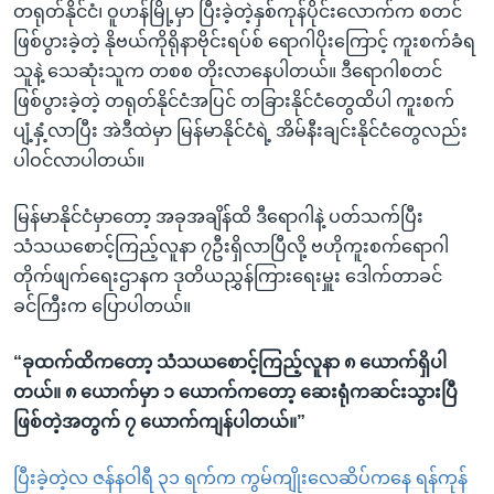
တရုတ်နိုင်ငံ၊ ဝူဟန်မြို့မှာ ပြီးခဲ့တဲ့နှစ်ကုန်ပိုင်းလောက်က စတင်
ဖြစ်ပွားခဲ့တဲ့ နိုဗယ်ကိုရိုနာဗိုင်းရပ်စ် ရောဂါပိုးကြောင့် ကူးစက်ခံရ
သူနဲ့ သေဆုံးသူက တစစ တိုးလာနေပါတယ်။ ဒီရောဂါစတင်
ဖြစ်ပွားခဲ့တဲ့ တရုတ်နိုင်ငံအပြင် တခြားနိုင်ငံတွေထိပါ ကူးစက်
ပျံ့နှံ့လာပြီး အဲဒီထဲမှာ မြန်မာနိုင်ငံရဲ့ အိမ်နီးချင်းနိုင်ငံတွေလည်း
ပါဝင်လာပါတယ်။
မြန်မာနိုင်ငံမှာတော့ အခုအချိန်ထိ ဒီရောဂါနဲ့ ပတ်သက်ပြီး
သံသယစောင့်ကြည့်လူနာ ၇ဦးရှိလာပြီလို့ ဗဟိုကူးစက်ရောဂါ
တိုက်ဖျက်ရေးဌာနက ဒုတိယညွှန်ကြားရေးမှူး ဒေါက်တာခင်
ခင်ကြီးက ပြောပါတယ်။
“ခုထက်ထိကတော့ သံသယစောင့်ကြည့်လူနာ ၈ ယောက်ရှိပါ
တယ်။ ၈ ယောက်မှာ ၁ ယောက်ကတော့ ဆေးရုံကဆင်းသွားပြီ
ဖြစ်တဲ့အတွက် ၇ ယောက်ကျန်ပါတယ်။”
ပြီးခဲ့တဲ့လ ဇန်နဝါရီ ၃၁ ရက်က ကွမ်ကျိုးလေဆိပ်ကနေ ရန်ကုန်