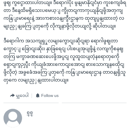
ဖွဈ ကွငွောထားပါတယျ။ ဒီရောဂါပိုး မွနျမာနိုငျငံမှာ ကူးစကျခံရ
တာ ဒီနေ့ထိမရှိသေးပမေယ့ျ ကွိုတငျကာကှယျနိုငျဖို့အတှကျ
ကနြျးမာရေးနဲ့ အားကစားဝနျကွီးဌာနက ထုတျပွနျထားတဲ့ လ
မျးညှှနျခကြျတှကေို လိုကျနာဖို့လိုတယျလို့ ဆိုပါတယျ။
ဒီရောဂါက အသကျရှှုလမျးကွောငျးဆိုငျရာ ရောဂါဖွဈတာ
ကွောင့ျ ခြောငျးဆိုး၊ နှာခြရေငျ ပါးစပျအုပျဖို့နဲ့ လကျကိုစနဈ
တကြ မကွာခဏဆေးပေးဖို့အပွငျ လူထူထပျတဲ့နရောတှကေို
ရှောငျကွဉျပွီး ကိုယျခံအားကောငျးအောငျ စားသောကျနထေိုငျ
ဖို့လိုတဲ့ အခွခေံအခကြျတှကေို ကနြျးမာရေးဌာန တာဝနျရှိသူ
တှကေ လမျးညှှနျထားပါတယျ။
မျှဝေပါ
Follow us
စုစု