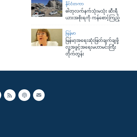
နိုင်ငံတကာ
ဓါတုလက်နက်သုံးမသုံး ဆီးရီ
ယားအစိုးရကို ကန်စောင့်ကြည့်
မြန်မာ
မြန်မာ့အရေးဆုံးဖြတ်ချက်ချဖို့
လူ့အခွင့်အရေးမဟာမင်းကြီး
တိုက်တွန်း