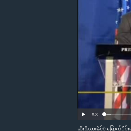
သုတပဒေသာ အင်္ဂလိပ်စာ
အ
ညွန်း
စာမျက်နှာ
သို့
ကျော်
ကြည့်
ရန်
ရှာဖွေ
ရန်
နေရာ
သို့
ကျော်
ရန်
0:00
ဆီးရီယားနိုင်ငံ မြောက်ပိ