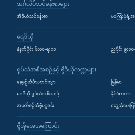
အင်္ဂလိပ်သင်ခန်းစာများ
အီဒီယံသင်ခန်းစာ
မကြေးမုံရဲ့အင
ရေဒီယို
နံနက်ပိုင်း ၆း၀၀-ရး၀၀
ညပိုင်း ၉း၀
ရုပ်သံအစီအစဉ်နှင့် ဗွီဒီယိုကဏ္ဍများ
နေ့စဉ်တီဗွီသတင်းလွှာ
မြန်မာ
ရေဒီယို ရုပ်သံအစီအစဉ်
နိုင်ငံတကာ
အပတ်စဉ်တီဗွီမဂ္ဂဇင်း
တွေ့ဆုံမေးမြန
ဗွီအိုအေအကြောင်း