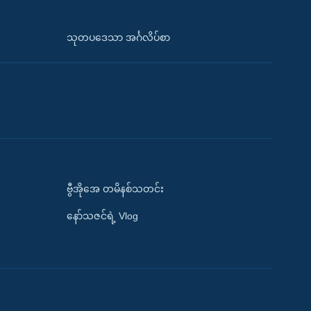
သုတပဒေသာ အင်္ဂလိပ်စာ
ဗွီအိုအေ တမိနစ်သတင်း
နော်သဇင်ရဲ့ Vlog