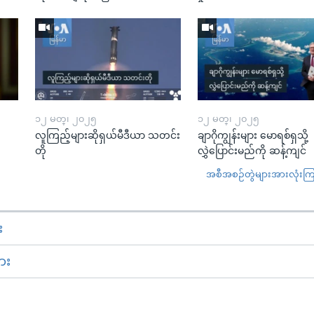
၁၂ မတ္၊ ၂၀၂၅
၁၂ မတ္၊ ၂၀၂၅
လူကြည့်များဆိုရှယ်မီဒီယာ သတင်း
ချာဂိုကျွန်းများ မောရစ်ရှသို့
တို
လွှဲပြောင်းမည်ကို ဆန့်ကျင်
အစီအစဉ်တွဲများအားလုံးကြည့
း
ား