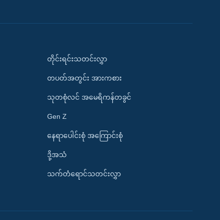
တိုင်းရင်းသတင်းလွှာ
တပတ်အတွင်း အားကစား
သုတစုံလင် အမေရိကန်တခွင်
Gen Z
နေရာပေါင်းစုံ အကြောင်းစုံ
ဒို့အသံ
သက်တံရောင်သတင်းလွှာ