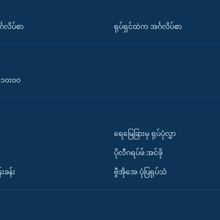
်္ဂလိပ်စာ
ရုပ်ရှင်ထဲက အင်္ဂလိပ်စာ
၀-၁၀း၀၀
ရေမြေခြားမှ ရုပ်ပုံလွှာ
ပိုလီဂရပ်ဖ်.အင်ဖို
်းခန်း
ဗွီအိုအေ ပုံပြရုပ်သံ