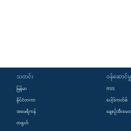
သတင်း
၀န်ဆောင်မှ
မြန်မာ
RSS
နိုင်ငံတကာ
ပေါ့ဒ်ကတ်စ်
အမေရိကန်
နေ့စဉ်အီးမေ
တရုတ်