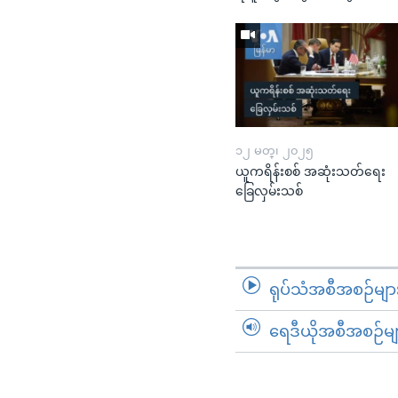
၁၂ မတ္၊ ၂၀၂၅
ယူကရိန်းစစ် အဆုံးသတ်ရေး
ခြေလှမ်းသစ်
ရုပ်သံအစီအစဉ်မျာ
ရေဒီယိုအစီအစဉ်မျ