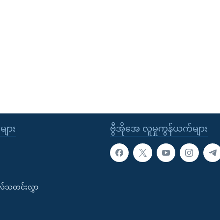
ုများ
ဗွီအိုအေ လူမှုကွန်ယက်များ
းလ်သတင်းလွှာ