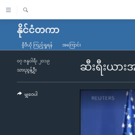
သုံး
ရ
ရှာဖွေ
လွယ်ကူ
မူလစာမျက်နှာ
နိုင်ငံတကာ
ရ
စေ
မြန်မာ
လာ
ဗွီဒီယို ကြည့်ရှုရန်
အကြောင်း
သည့်
ဒ်
ကမ္ဘာ့သတင်းများ
Link
ဗွီဒီယို
နိုင်ငံတကာ
၀၇ ဇန္နဝါရီ၊ ၂၀၁၉
ဆီးရီးယားအရ
များ
သားညွန့်ဦး
သတင်းလွတ်လပ်ခွင့်
အမေရိကန်
ပင်မ
ရပ်ဝန်းတခု လမ်းတခု အလွန်
တရုတ်
အကြောင်းအရာ
အင်္ဂလိပ်စာလေ့လာမယ်
အစ္စရေး-ပါလက်စတိုင်း
မျှဝေပါ
သို့
အပတ်စဉ်ကဏ္ဍများ
အမေရိကန်သုံးအီဒီယံ
ကျော်
ကြည့်
ရေဒီယိုနှင့်ရုပ်သံ အချက်အလက်များ
မကြေးမုံရဲ့ အင်္ဂလိပ်စာ
ရေဒီယို
ရန်
ရေဒီယို/တီဗွီအစီအစဉ်
ရုပ်ရှင်ထဲက အင်္ဂလိပ်စာ
တီဗွီ
ပင်မ