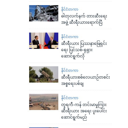
နိုင်ငံတကာ
ဓါတုလက်နက် တားဆီးရေး
အဖွဲ့ ဆီးရီးယားရောက်ပြီ
နိုင်ငံတကာ
ဆီးရီးယား ပြဿနာဖြေရှင်း
ရေး ပြင်သစ်-ရုရှား
ဆောင်ရွက်လို
နိုင်ငံတကာ
ဆီးရီယားစစ်လေယာဉ်တစင်း
အစ္စရေးပစ်ချ
နိုင်ငံတကာ
တူရကီ-ကန် တင်းမာမှုကြား
ဆီးရီးယား အရေး ပူးပေါင်း
ဆောင်ရွက်မည်