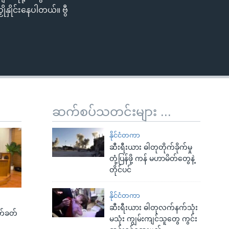
ုနှိုင်းနေပါတယ်။ ဗွီ
ဆက်စပ်သတင်းများ ...
နိုင်ငံတကာ
ဆီးရီးယား ဓါတုတိုက်ခိုက်မှု
တုံ့ပြန်ဖို့ ကန် မဟာမိတ်တွေနဲ့
တိုင်ပင်
နိုင်ငံတကာ
ဆီးရီးယား ဓါတုလက်နက်သုံး
က်ခတ်
မသုံး ကျွမ်းကျင်သူတွေ ကွင်း