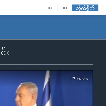
တိုက်ရိုက်
င်း
EMBED