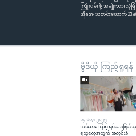
ကြိုးပမ်းဖို့ အမျိုးသားလုံခ
အိုအေ သတင်းထောက် Zlatic
ဗွီဒီယို ကြည့်ရှုရန်
၁၄ မတ္၊ ၂၀၂၅
ကင်ဆာကြောင့် ရင်သားဖြတ်ထ
ရသူတွေအတွက် အတွင်းခံ