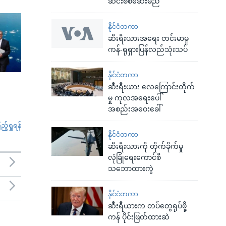
ဆင်းစစ်ဆေးမည်
နိုင်ငံတကာ
ဆီးရီးယားအရေး တင်းမာမှု
ကန်-ရုရှားပြန်လည်သုံးသပ်
နိုင်ငံတကာ
ဆီးရီးယား လေကြောင်းတိုက်
မှု ကုလအရေးပေါ်
အစည်းအဝေးခေါ်
်ရှုရန်
နိုင်ငံတကာ
ဆီးရီးယားကို တိုက်ခိုက်မှု
လုံခြုံရေးကောင်စီ
သဘောထားကွဲ
နိုင်ငံတကာ
ဆီးရီယားက တပ်တွေရုပ်ဖို့
ကန် ပိုင်းဖြတ်ထားဆဲ