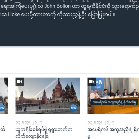
ြုံရေးအကြံပေးပုဂ္ဂိုလ် John Bolton ဟာ တူရကီနိုင်ငံကို သွားရောက်ညှိ
a Hoke ပေးပို့ထားတာကို ကိုသားညွန့်ဦး ပြောပြမှာပါ။
၁၃ မတ္၊ ၂၀၂၅
၁၃ မတ္၊ ၂၀၂၅
ုတ်
ယူကရိန်းစစ်ရပ်ဖို့ ရုရှားဘက်က
အမေရိကန် အကူအညီနဲ့ ရို
လိုက်လျောနိုင်ခြေ
မှု