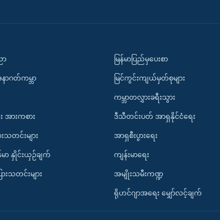
ပညာ
မြန်မာပြည်မှပေးစာ
အနာဂတ်ကမ္ဘာ
မြင်ကွင်းကျယ်မှတ်စုများ
ကမ္ဘာတလွှားခရီးသွား
း အားကစား
ဒီသီတင်းပတ် အာရှနိုင်ငံရေး
ားသတင်းများ
အာရှစီးပွားရေး
်မာ နှိုင်းယှဉ်ချက်
ကျန်းမာရေး
ပြားသတင်းများ
အမျိုးသမီးကဏ္ဍ
ရိုဟင်ဂျာအရေး မျှော်လင့်ချက်