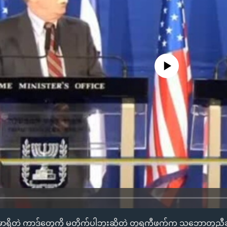
No media source currently availa
ုင်းမှာရှိတဲ့ ကာဒ်တွေကို မတိုက်ပါဘူးဆိုတဲ့ တူရကီဖက်က သဘောတူညီ