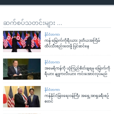
ဆက်စပ်သတင်းများ ...
နိုင်ငံတကာ
ကန်-မြောက်ကိုရီးယား ဒုတိယအကြိမ်
ထိပ်သီးစည်းဝေးဖို့ ပြင်ဆင်နေ
နိုင်ငံတကာ
အမေရိကန်ကို ယုံကြည်စိတ်ချရမှ မြောက်ကို
ရီယား နျူကလီးယား ကင်းအောင်လုပ်မည်
နိုင်ငံတကာ
ကန်နိုင်ငံခြားရေးဝန်ကြီး အရှေ့အာရှခရီးစဉ်
စတင်