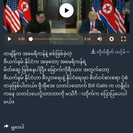
အ
သုတပဒေသာ အင်္ဂလိပ်စာ
ညွန်း
Learning English
No media source currently available
စာမျက်နှာ
သို့
ဗွီအိုအေ လူမှုကွန်ယက်များ
ကျော်
0:00
3:16
ကြည့်
ရန်
တိုက်ရိုက် လင့်ခ်
တချိန်က အမေရိကန်နဲ့ စစ်ဖြစ်ခဲ့တဲ့
ဘာသာစကားများ
ရှာဖွေ
ဗီယက်နမ် နိုင်ငံက အခုတော့ အမေရိကန်ရဲ့
ရန်
မိတ်ဆွေ ဖြစ်နေပါပြီ။ မြောက်ကိုရီးယား အတွက်တော့
နေရာ
ဗီယက်နမ် နိုင်ငံဟာ စီးပွားရေးနဲ့ နိုင်ငံရေးမှာ စိတ်ဝင်စားစရာ ပုံစံ
သို့
တခုဖြစ်ပါတယ်။ ဗွီအိုအေ သတင်းထောက် Bill Gallo က ဟနွိုင်း
ကျော်
ကနေ သတင်းပေးပို့ထားတာကို မသိဂီ ၤထိုက်က ပြောပြပေးပါ
ရန်
မယ်။
မျှဝေပါ