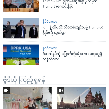
Trump - Kim ဒုကြိမ်ဆွေးနွေးပွဲ သမ္မတ
Trump အကောင်းမြင်
နိုင်ငံတကာ
Kim နဲ့ ထိပ်သီးညီလာခံကျင်းပဖို့ Trump ဟ
နွိုင်းကို ထွက်ခွာ
နိုင်ငံတကာ
ဗီယက်နမ်ကို မြောက်ကိုးရီးယား အတုယူဖို့
ကန်လိုလား
ဗွီဒီယို ကြည့်ရှုရန်