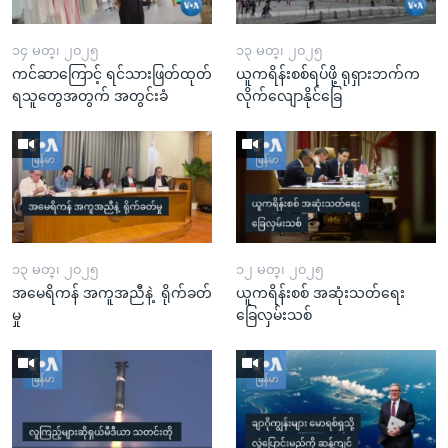
၁၄ မတ္၊ ၂၀၂၅
၁၃ မတ္၊ ၂၀၂၅
ကင်ဆာကြောင့် ရင်သားဖြတ်ထုတ်
ယူကရိန်းစစ်ရပ်ဖို့ ရုရှားဘက်က
ရသူတွေအတွက် အတွင်းခံ
လိုက်လျောနိုင်ခြေ
၁၃ မတ္၊ ၂၀၂၅
၁၂ မတ္၊ ၂၀၂၅
အမေရိကန် အကူအညီနဲ့ ရိုက်ခတ်
ယူကရိန်းစစ် အဆုံးသတ်ရေး
မှု
ခြေလှမ်းသစ်