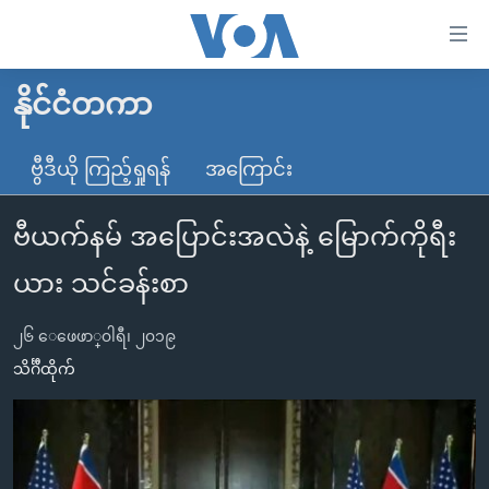
သုံး
ရ
လွယ်ကူ
နိုင်ငံတကာ
မူလစာမျက်နှာ
စေ
မြန်မာ
ဗွီဒီယို ကြည့်ရှုရန်
အကြောင်း
သည့်
ကမ္ဘာ့သတင်းများ
Link
ဗီယက်နမ် အပြောင်းအလဲနဲ့ မြောက်ကိုရီး
ဗွီဒီယို
နိုင်ငံတကာ
များ
သတင်းလွတ်လပ်ခွင့်
အမေရိကန်
ယား သင်ခန်းစာ
ပင်မ
ရပ်ဝန်းတခု လမ်းတခု အလွန်
တရုတ်
အကြောင်းအရာ
၂၆ ေဖေဖာ္၀ါရီ၊ ၂၀၁၉
သို့
အင်္ဂလိပ်စာလေ့လာမယ်
အစ္စရေး-ပါလက်စတိုင်း
သိင်္ဂီထိုက်
ကျော်
အပတ်စဉ်ကဏ္ဍများ
အမေရိကန်သုံးအီဒီယံ
ကြည့်
ရေဒီယိုနှင့်ရုပ်သံ အချက်အလက်များ
မကြေးမုံရဲ့ အင်္ဂလိပ်စာ
ရေဒီယို
ရန်
ပင်မ
ရေဒီယို/တီဗွီအစီအစဉ်
ရုပ်ရှင်ထဲက အင်္ဂလိပ်စာ
တီဗွီ