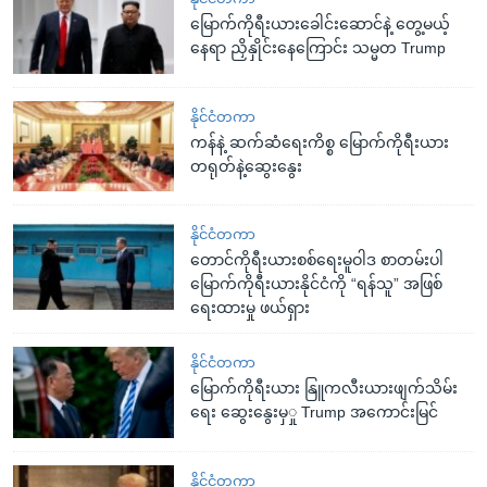
မြောက်ကိုရီးယားခေါင်းဆောင်နဲ့ တွေ့မယ့်
နေရာ ညှိနှိုင်းနေကြောင်း သမ္မတ Trump
နိုင်ငံတကာ
ကန်နဲ့ ဆက်ဆံရေးကိစ္စ မြောက်ကိုရီးယား
တရုတ်နဲ့ဆွေးနွေး
နိုင်ငံတကာ
တောင်ကိုရီးယားစစ်ရေးမူဝါဒ စာတမ်းပါ
မြောက်ကိုရီးယားနိုင်ငံကို “ရန်သူ” အဖြစ်
ရေးထားမှု ဖယ်ရှား
နိုင်ငံတကာ
မြောက်ကိုရီးယား နြူကလီးယားဖျက်သိမ်း
ရေး ဆွေးနွေးမှှု Trump အကောင်းမြင်
နိုင်ငံတကာ