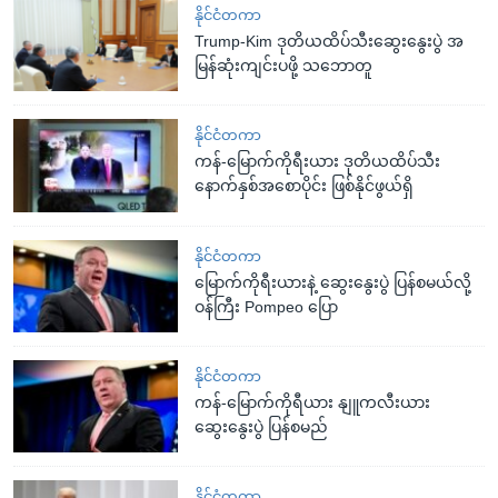
နိုင်ငံတကာ
Trump-Kim ဒုတိယထိပ်သီးဆွေးနွေးပွဲ အ
မြန်ဆုံးကျင်းပဖို့ သဘောတူ
နိုင်ငံတကာ
ကန်-မြောက်ကိုရီးယား ဒုတိယထိပ်သီး
နောက်နှစ်အစောပိုင်း ဖြစ်နိုင်ဖွယ်ရှိ
နိုင်ငံတကာ
မြောက်ကိုရီးယားနဲ့ ဆွေးနွေးပွဲ ပြန်စမယ်လို့
ဝန်ကြီး Pompeo ပြော
နိုင်ငံတကာ
ကန်-မြောက်ကိုရီယား နျူကလီးယား
ဆွေးနွေးပွဲ ပြန်စမည်
နိုင်ငံတကာ