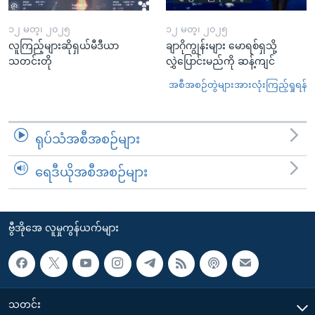
၁၂ မတ္၊ ၂၀၂၅
၁၂ မတ္၊ ၂၀၂၅
လူကြည့်များဆိုရှယ်မီဒီယာ
ချာဂိုကျွန်းများ မောရစ်ရှသို့
သတင်းတို
လွှဲပြောင်းမည်ကို ဆန့်ကျင်
အစီအစဉ်တွဲများအားလုံးကြည့်ရှုရန်
ရုပ်သံအစီအစဉ်များ
ရေဒီယိုအစီအစဉ်များ
ဗွီအိုအေ လူမှုကွန်ယက်များ
သတင်း