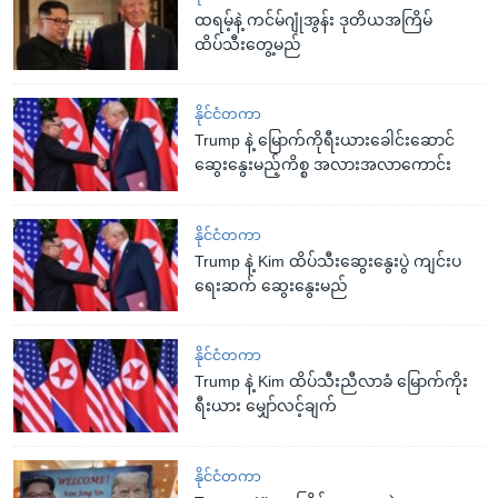
ထရမ့်နဲ့ ကင်မ်ဂျုံအွန်း ဒုတိယအကြိမ်
ထိပ်သီးတွေ့မည်
နိုင်ငံတကာ
Trump နဲ့ မြောက်ကိုရီးယားခေါင်းဆောင်
ဆွေးနွေးမည့်ကိစ္စ အလားအလာကောင်း
နိုင်ငံတကာ
Trump နဲ့ Kim ထိပ်သီးဆွေးနွေးပွဲ ကျင်းပ
ရေးဆက် ဆွေးနွေးမည်
နိုင်ငံတကာ
Trump နဲ့ Kim ထိပ်သီးညီလာခံ မြောက်ကိုး
ရီးယား မျှော်လင့်ချက်
နိုင်ငံတကာ