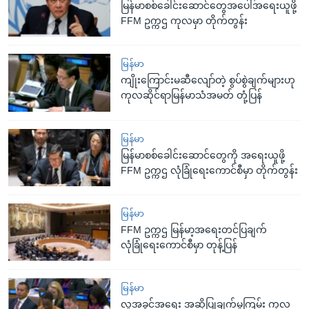
မြန်မာစစ်ခေါင်းဆောင်တွေအပေါ်အရေးယူဖို့
FFM ဥက္ကဌ ကုလမှာ တိုက်တွန်း
မြန်မာ
ကျိုးကြောင်းမဆီလျော်တဲ့ စွပ်စွဲချက်များဟု
ကုလဆိုင်ရာမြန်မာသံအမတ် တုံ့ပြန်
မြန်မာ
မြန်မာစစ်ခေါင်းဆောင်တွေကို အရေးယူဖို့
FFM ဥက္ကဌ လုံခြုံရေးကောင်စီမှာ တိုက်တွန်း
မြန်မာ
FFM ဥက္ကဌ မြန်မာ့အရေးတင်ပြချက်
လုံခြုံရေးကောင်စီမှာ တုန့်ပြန်
မြန်မာ
လူ့အခွင့်အရေး အဆိုပြုချက်မူကြမ်း ကုလ