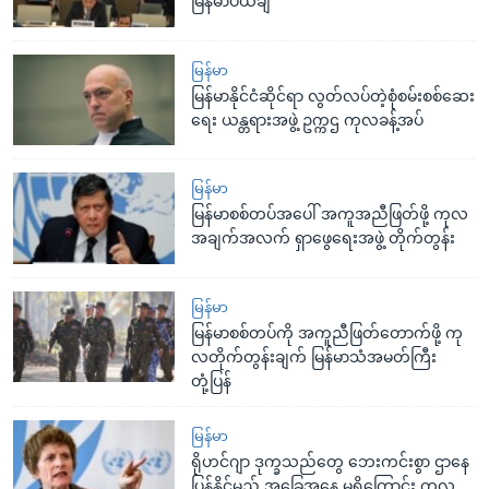
မြန်မာပယ်ချ
မြန်မာ
မြန်မာနိုင်ငံဆိုင်ရာ လွတ်လပ်တဲ့စုံစမ်းစစ်ဆေး
ရေး ယန္တရားအဖွဲ့ ဥက္ကဌ ကုလခန့်အပ်
မြန်မာ
မြန်မာစစ်တပ်အပေါ် အကူအညီဖြတ်ဖို့ ကုလ
အချက်အလက် ရှာဖွေရေးအဖွဲ့ တိုက်တွန်း
မြန်မာ
မြန်မာစစ်တပ်ကို အကူညီဖြတ်တောက်ဖို့ ကု
လတိုက်တွန်းချက် မြန်မာသံအမတ်ကြီး
တုံ့ပြန်
မြန်မာ
ရိုဟင်ဂျာ ဒုက္ခသည်တွေ ဘေးကင်းစွာ ဌာနေ
ပြန်နိုင်မည့် အခြေအနေ မရှိကြောင်း ကုလ