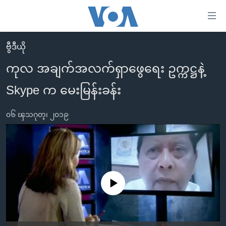
သုံး
ရ
လွယ်ကူ
ဗွီဒီယို
မူလစာမျက်နှာ
စေ
ကုလ အချက်အလက်ရှာဖွေရေး ဥက္ကဋ္ဌနဲ့
မြန်မာ
သည့်
Skype က မေးမြန်းခန်း
ကမ္ဘာ့သတင်းများ
Link
ဗွီဒီယို
နိုင်ငံတကာ
များ
၀၆ ၾသဂုတ္၊ ၂၀၁၉
သတင်းလွတ်လပ်ခွင့်
အမေရိကန်
ပင်မ
ရပ်ဝန်းတခု လမ်းတခု အလွန်
တရုတ်
အကြောင်းအရာ
သို့
အင်္ဂလိပ်စာလေ့လာမယ်
အစ္စရေး-ပါလက်စတိုင်း
ကျော်
အပတ်စဉ်ကဏ္ဍများ
အမေရိကန်သုံးအီဒီယံ
No media source currently available
ကြည့်
ရေဒီယိုနှင့်ရုပ်သံ အချက်အလက်များ
မကြေးမုံရဲ့ အင်္ဂလိပ်စာ
ရေဒီယို
ရန်
ပင်မ
ရေဒီယို/တီဗွီအစီအစဉ်
ရုပ်ရှင်ထဲက အင်္ဂလိပ်စာ
တီဗွီ