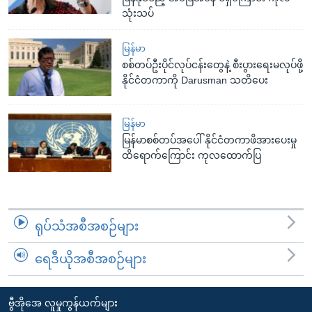
သုံးသပ်
မြန်မာ
စစ်တပ်ဦးပိုင်လုပ်ငန်းတွေနဲ့ စီးပွားရေးမလုပ်ဖို့
နိုင်ငံတကာကို Darusman သတိပေး
မြန်မာ
မြန်မာစစ်တပ်အပေါ် နိုင်ငံတကာဖိအားပေးမှု
ထိရောက်ကြောင်း ကုလထောက်ပြ
ရုပ်သံအစီအစဉ်များ
ရေဒီယိုအစီအစဉ်များ
ဗွီအိုအေ လူမှုကွန်ယက်များ