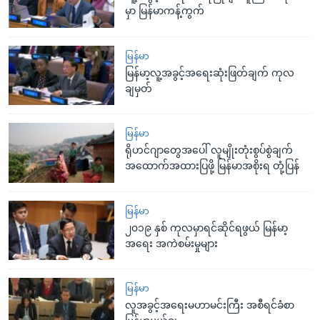
မှာ မြန်မာကန့်ကွက်
မြန်မာ
မြန်မာ့လူ့အခွင့်အရေးဆုံးဖြတ်ချက် ကုလ
ချမှတ်
မြန်မာ
ရိုဟင်ဂျာတွေအပေါ် လူမျိုးတုံးစွပ်စွဲချက်
အထောက်အထားပြဖို့ မြန်မာအစိုးရ တုံ့ပြန်
မြန်မာ
၂၀၁၉ နှစ် ကုလမှာရင်ဆိုင်ရဖွယ် မြန်မာ့
အရေး အကဲစမ်းမှုများ
မြန်မာ
လူအခွင့်အရေးမဟာမင်းကြီး အစီရင်ခံစာ