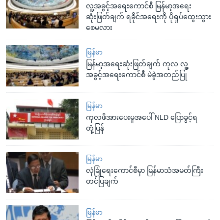
လူ့အခွင့်အရေးကောင်စီ မြန်မာ့အရေး
ဆုံးဖြတ်ချက် ရခိုင်အရေးကို ပိုရှုပ်ထွေးသွား
စေမလား
မြန်မာ
မြန်မာ့အရေးဆုံးဖြတ်ချက် ကုလ လူ့
အခွင့်အရေးကောင်စီ မဲခွဲအတည်ပြု
မြန်မာ
ကုလဖိအားပေးမှုအပေါ် NLD ပြောခွင့်ရ
တုံ့ပြန်
မြန်မာ
လုံခြုံရေးကောင်စီမှာ မြန်မာသံအမတ်ကြီး
တင်ပြချက်
မြန်မာ