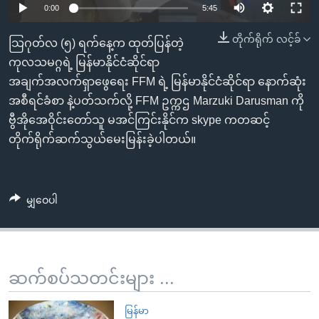
အ
0:00
5:45
သုတပဒေသာ အင်္ဂလိပ်စာ
ညွန်း
Learning English
တိုက်ရိုက် လင့်ခ်
စာမျက်နှာ
သြဂုတ်လ (၅) ရက်နေ့က ထုတ်ပြန်တဲ့
သို့
ကုလသမဂ္ဂရဲ့ မြန်မာနိုင်ငံဆိုင်ရာ
ဗွီအိုအေ လူမှုကွန်ယက်များ
ကျော်
အချက်အလက်ရှာဖွေရေး FFM ရဲ့ မြန်မာနိုင်ငံဆိုင်ရာ နောက်ဆုံး
ကြည့်
အစီရင်ခံစာ နဲ့ပတ်သက်လို့ FFM ဥက္ကဌ Marzuki Darusman ကို
ရန်
ဗွီအိုအေဝိုင်းတော်သူ မအင်ကြင်းနိုင်က skype ကတဆင့်
ဘာသာစကားများ
ရှာဖွေ
တိုက်ရိုက်ဆက်သွယ်မေးမြန်းခဲ့ပါတယ်။
ရန်
နေရာ
သို့
မျှဝေပါ
ကျော်
ရန်
ဆက်စပ်သတင်းများ ...
မြန်မာ