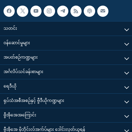
သတင်း
၀န်ဆောင်မှုများ
အပတ်စဉ်ကဏ္ဍများ
အင်္ဂလိပ်သင်ခန်းစာများ
ရေဒီယို
ရုပ်သံအစီအစဉ်နှင့် ဗွီဒီယိုကဏ္ဍများ
ဗွီအိုအေအကြောင်း
ဗွီအိုအေ မိုဘိုင်းလ်အက်ပ်များ ဒေါင်းလုတ်ယူရန်